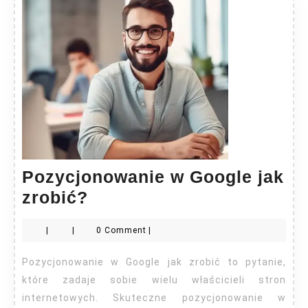
Pozycjonowanie w Google jak
Pozycjonowanie
zrobić?
w
|
|
0 Comment
|
Google
jak
Pozycjonowanie w Google jak zrobić to pytanie,
zrobić?
które zadaje sobie wielu właścicieli stron
internetowych. Skuteczne pozycjonowanie w