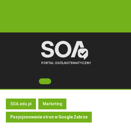
Skip
to
content
Open
Button
SOA.edu.pl
Marketing
Pozycjonowanie stron w Google Zabrze