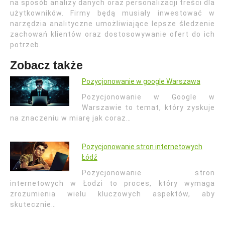
na sposób analizy danych oraz personalizacji treści dla
użytkowników. Firmy będą musiały inwestować w
narzędzia analityczne umożliwiające lepsze śledzenie
zachowań klientów oraz dostosowywanie ofert do ich
potrzeb.
Zobacz także
Pozycjonowanie w google Warszawa
Pozycjonowanie w Google w
Warszawie to temat, który zyskuje
na znaczeniu w miarę jak coraz…
Pozycjonowanie stron internetowych
Łódź
Pozycjonowanie stron
internetowych w Łodzi to proces, który wymaga
zrozumienia wielu kluczowych aspektów, aby
skutecznie…