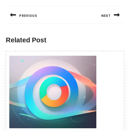
Nawigacja
wpisu
PREVIOUS
NEXT
Previous
Next
post:
post:
Related Post