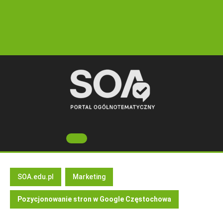
Skip
to
content
Open
Button
SOA.edu.pl
Marketing
Pozycjonowanie stron w Google Częstochowa