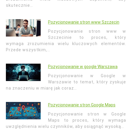
skutecznie…
Pozycjonowanie stron www Szczecin
Pozycjonowanie stron www w
Szczecinie to proces, który
wymaga zrozumienia wielu kluczowych elementów.
Przede wszystkim,…
Pozycjonowanie w google Warszawa
Pozycjonowanie w Google w
Warszawie to temat, który zyskuje
na znaczeniu w miarę jak coraz…
Pozycjonowanie stron Google Maps
Pozycjonowanie stron w Google
Maps to proces, który wymaga
uwzględnienia wielu czynników, aby osiągnąć wysoką…