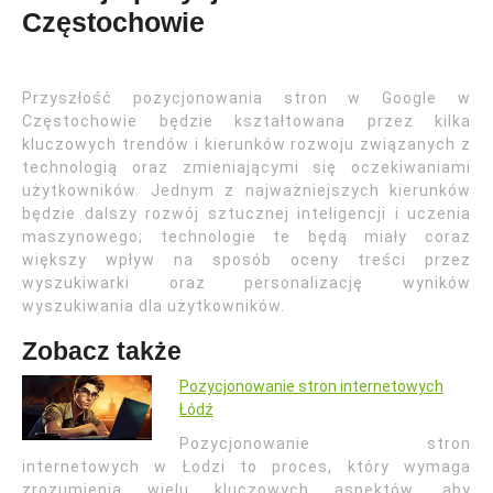
Częstochowie
Przyszłość pozycjonowania stron w Google w
Częstochowie będzie kształtowana przez kilka
kluczowych trendów i kierunków rozwoju związanych z
technologią oraz zmieniającymi się oczekiwaniami
użytkowników. Jednym z najważniejszych kierunków
będzie dalszy rozwój sztucznej inteligencji i uczenia
maszynowego; technologie te będą miały coraz
większy wpływ na sposób oceny treści przez
wyszukiwarki oraz personalizację wyników
wyszukiwania dla użytkowników.
Zobacz także
Pozycjonowanie stron internetowych
Łódź
Pozycjonowanie stron
internetowych w Łodzi to proces, który wymaga
zrozumienia wielu kluczowych aspektów, aby