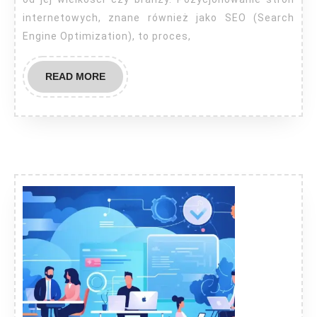
internetowych, znane również jako SEO (Search
Engine Optimization), to proces,
READ
READ MORE
MORE