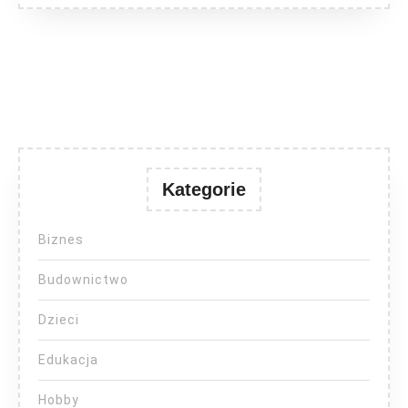
Kategorie
Biznes
Budownictwo
Dzieci
Edukacja
Hobby