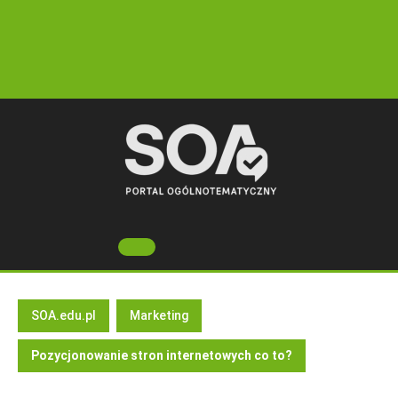
Skip
to
content
Open
Button
SOA.edu.pl
Marketing
Pozycjonowanie stron internetowych co to?