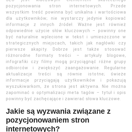
pozycjonowania stron internetowych. Przede
wszystkim treść powinna być unikalna i wartościowa
dla użytkowników; nie wystarczy jedynie kopiować
informacje z innych źródeł. Ważne jest również
odpowiednie użycie słów kluczowych – powinny one
być naturalnie wplecione w tekst i umieszczone w
strategicznych miejscach, takich jak nagłówki czy
pierwsze akapity. Dobrze jest także stosować
różnorodne formaty treści – artykuły blogowe,
infografiki czy filmy mogą przyciągnąć różne grupy
odbiorców i zwiększyć zaangażowanie. Regularne
aktualizacje treści są równie istotne; świeże
informacje przyciągają użytkowników i pokazują
wyszukiwarkom, że strona jest aktywna. Nie można
zapominać o optymalizacji meta tagów – tytuł i opis
powinny być zachęcające i zawierać słowa kluczowe.
Jakie są wyzwania związane z
pozycjonowaniem stron
internetowych?