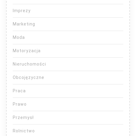
Imprezy
Marketing
Moda
Motoryzacja
Nieruchomości
Obcojęzyczne
Praca
Prawo
Przemysł
Rolnictwo