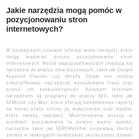
Jakie narzędzia mogą pomóc w
pozycjonowaniu stron
internetowych?
W dzisiejszych czasach istnieje wiele narzędzi, które
mogą wspierać proces pozycjonowania stron
internetowych. Wśród najpopularniejszych znajdują się
narzędzia do analizy słów kluczowych, takie jak Google
Keyword Planner czy Ahrefs. Dzięki nim można
zidentyfikować najczęściej wyszukiwane frazy oraz
ocenić ich konkurencyjność. Kolejnym istotnym
narzędziem są programy do analizy SEO, takie jak
SEMrush czy Moz, które oferują kompleksowe raporty
na temat stanu strony, jej widoczności oraz błędów,
które należy naprawić. Monitorowanie pozycji w
wynikach wyszukiwania to kolejny ważny aspekt;
narzędzia takie jak SERPWatcher pozwalają śledzić
zmiany w rankingach i analizować skuteczność działań