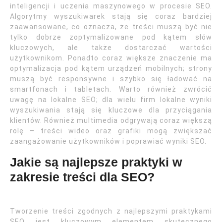
inteligencji i uczenia maszynowego w procesie SEO.
Algorytmy wyszukiwarek stają się coraz bardziej
zaawansowane, co oznacza, że treści muszą być nie
tylko dobrze zoptymalizowane pod kątem słów
kluczowych, ale także dostarczać wartości
użytkownikom. Ponadto coraz większe znaczenie ma
optymalizacja pod kątem urządzeń mobilnych; strony
muszą być responsywne i szybko się ładować na
smartfonach i tabletach. Warto również zwrócić
uwagę na lokalne SEO; dla wielu firm lokalne wyniki
wyszukiwania stają się kluczowe dla przyciągania
klientów. Również multimedia odgrywają coraz większą
rolę – treści wideo oraz grafiki mogą zwiększać
zaangażowanie użytkowników i poprawiać wyniki SEO.
Jakie są najlepsze praktyki w
zakresie treści dla SEO?
Tworzenie treści zgodnych z najlepszymi praktykami
SEO jest kluczowym elementem skutecznego