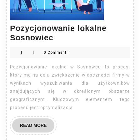
Pozycjonowanie lokalne
Pozycjonowanie
Sosnowiec
lokalne
|
|
0 Comment
|
Sosnowiec
Pozycjonowanie lokalne w Sosnowcu to proces,
który ma na celu zwiększenie widoczności firmy w
wynikach wyszukiwania dla użytkowników
znajdujących się w określonym obszarze
geograficznym. Kluczowym elementem tego
procesu jest optymalizacja
READ
READ MORE
MORE