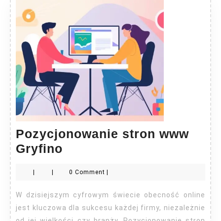
Pozycjonowanie stron www
Pozycjonowanie
Gryfino
stron
|
|
0 Comment
|
www
Gryfino
W dzisiejszym cyfrowym świecie obecność online
jest kluczowa dla sukcesu każdej firmy, niezależnie
od jej wielkości czy branży. Pozycjonowanie stron