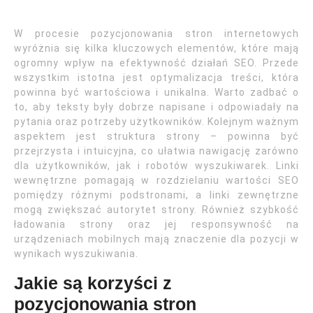
W procesie pozycjonowania stron internetowych
wyróżnia się kilka kluczowych elementów, które mają
ogromny wpływ na efektywność działań SEO. Przede
wszystkim istotna jest optymalizacja treści, która
powinna być wartościowa i unikalna. Warto zadbać o
to, aby teksty były dobrze napisane i odpowiadały na
pytania oraz potrzeby użytkowników. Kolejnym ważnym
aspektem jest struktura strony – powinna być
przejrzysta i intuicyjna, co ułatwia nawigację zarówno
dla użytkowników, jak i robotów wyszukiwarek. Linki
wewnętrzne pomagają w rozdzielaniu wartości SEO
pomiędzy różnymi podstronami, a linki zewnętrzne
mogą zwiększać autorytet strony. Również szybkość
ładowania strony oraz jej responsywność na
urządzeniach mobilnych mają znaczenie dla pozycji w
wynikach wyszukiwania.
Jakie są korzyści z
pozycjonowania stron