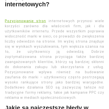
internetowych?
Pozycjonowanie stron
internetowych przynosi wiele
korzyści zarówno dla właścicieli firm, jak i dla
użytkowników internetu. Przede wszystkim poprawia
widoczność marki w sieci, co prowadzi do zwiększenia
liczby odwiedzin na stronie. Im wyżej strona znajduje
się w wynikach wyszukiwania, tym większa szansa na
to, że użytkownicy ją odwiedzą. Dobrze
zoptymalizowana strona przyciąga także bardziej
zaangażowanych klientów, którzy są bardziej skłonni
do dokonania zakupu lub skorzystania z usług.
Pozycjonowanie wpływa również na budowanie
zaufania do marki – użytkownicy często postrzegają
wysoko rankujące strony jako bardziej wiarygodne.
Dodatkowo działania SEO są zazwyczaj tańsze niż
tradycyjne formy reklamy, takie jak kampanie PPC czy
reklama w mediach społecznościowych.
Jakie są najczęstsze błędy w