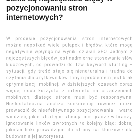
pozycjonowaniu stron
internetowych?
W procesie pozycjonowania stron internetowych
można napotkać wiele pułapek i błędów, które mogą
negatywnie wpłynąć na wyniki działań SEO. Jednym z
najczęstszych błędów jest nadmierne stosowanie słów
kluczowych, co prowadzi do tzw. keyword stuffing –
sytuacji, gdy treść staje się nienaturalna i trudna do
czytania dla użytkowników. Innym problemem jest brak
optymalizacji mobilnej; w dzisiejszych czasach coraz
więcej osób korzysta z internetu na urządzeniach
mobilnych, dlatego strona musi być responsywna.
Niedostateczna analiza konkurencji również może
prowadzić do nieefektywnego pozycjonowania – warto
wiedzieć, jakie strategie stosują inni gracze w branży.
Ignorowanie linków zwrotnych to kolejny błąd; dobrej
jakości linki prowadzące do strony są kluczowe dla
budowania jej autorytetu.