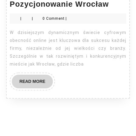
Pozycj
Pozycjonowanie Wrocław
Wrocł
|
|
0 Comment
|
W dzisiejszym dynamicznym świecie cyfrowym
obecność online jest kluczowa dla sukcesu każdej
firmy, niezależnie od jej wielkości czy branży.
Szczególnie w tak rozwiniętym i konkurencyjnym
mieście jak Wrocław, gdzie liczba
READ
READ MORE
MORE