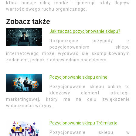
która buduje silną markę i generuje stały dopływ
wartościowego ruchu organicznego.
Zobacz także
Jak zacząć pozycjonowanie sklepu?
Rozpoczęcie przygody z
pozycjonowaniem sklepu
internetowego może wydawać się skomplikowanym
zadaniem, jednak z odpowiednim podejściem…
Pozycjonowanie sklepu online
Pozycjonowanie sklepu online to
kluczowy element strategii
marketingowej, który ma na celu zwiększenie
widoczności witryny…
Pozycjonowanie sklepu Trójmiasto
Pozycjonowanie sklepu w