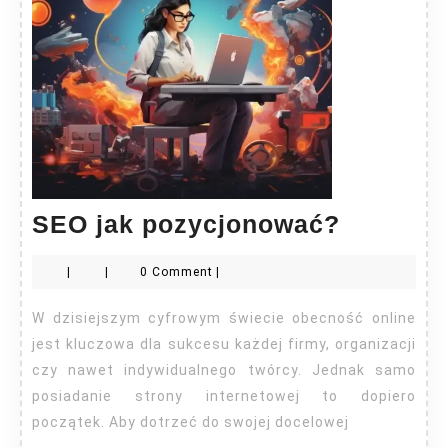
SEO
SEO jak pozycjonować?
jak
|
|
0 Comment
|
pozycjo
W dzisiejszym cyfrowym świecie obecność online
jest kluczowa dla sukcesu każdej firmy, organizacji
czy nawet indywidualnego twórcy. Jednak samo
posiadanie strony internetowej to dopiero
początek. Aby dotrzeć do swojej docelowej