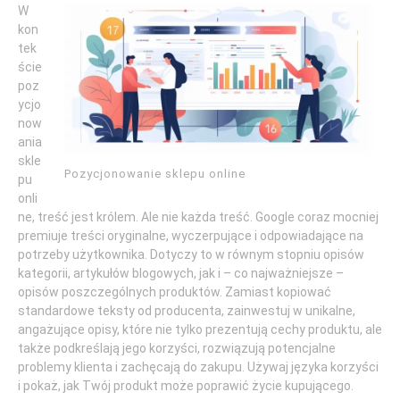
W
kon
tek
ście
poz
ycjo
now
ania
skle
Pozycjonowanie sklepu online
pu
onli
ne, treść jest królem. Ale nie każda treść. Google coraz mocniej
premiuje treści oryginalne, wyczerpujące i odpowiadające na
potrzeby użytkownika. Dotyczy to w równym stopniu opisów
kategorii, artykułów blogowych, jak i – co najważniejsze –
opisów poszczególnych produktów. Zamiast kopiować
standardowe teksty od producenta, zainwestuj w unikalne,
angażujące opisy, które nie tylko prezentują cechy produktu, ale
także podkreślają jego korzyści, rozwiązują potencjalne
problemy klienta i zachęcają do zakupu. Używaj języka korzyści
i pokaż, jak Twój produkt może poprawić życie kupującego.