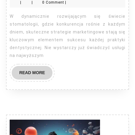
|
|
0 Comment
|
dentyst
W dynamicznie rozwijającym się świecie
stomatologii, gdzie konkurencja rośnie z każdym
dniem, skuteczne strategie marketingowe stają się
kluczowym elementem sukcesu każdej praktyki
dentystycznej. Nie wystarczy już świadczyć usługi
na najwyższym
READ
READ MORE
MORE