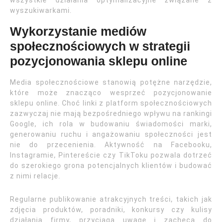
wszystkie działania optymalizacyjne związane z
wyszukiwarkami.
Wykorzystanie mediów
społecznościowych w strategii
pozycjonowania sklepu online
Media społecznościowe stanowią potężne narzędzie,
które może znacząco wesprzeć pozycjonowanie
sklepu online. Choć linki z platform społecznościowych
zazwyczaj nie mają bezpośredniego wpływu na rankingi
Google, ich rola w budowaniu świadomości marki,
generowaniu ruchu i angażowaniu społeczności jest
nie do przecenienia. Aktywność na Facebooku,
Instagramie, Pintereście czy TikToku pozwala dotrzeć
do szerokiego grona potencjalnych klientów i budować
z nimi relacje.
Regularne publikowanie atrakcyjnych treści, takich jak
zdjęcia produktów, poradniki, konkursy czy kulisy
działania firmy, przyciąga uwagę i zachęca do