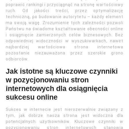
poprawić rankingi i przyciągnąć na stronę wartościowy
ruch. Od jakości treści, przez optymalizację
techniczną, po budowanie autorytetu – każdy element
ma swoją wagę. Zrozumienie tych zależności pozwoli
Państwu na świadome kształtowanie obecności online
i osiągnięcie zamierzonych celów biznesowych. Bez
odpowiedniej widoczności w wyszukiwarkach, nawet
najbardziej wartościowa strona internetowa
pozostanie niezauważona przez szerokie grono
odbiorców.
Jak istotne są kluczowe czynniki
w pozycjonowaniu stron
internetowych dla osiągnięcia
sukcesu online
Sukces w internecie jest nierozerwalnie związany z
tym, jak dobrze nasza strona jest widoczna dla
potencjalnych użytkowników. Kluczowe czynniki w
pozycjonowaniu stron internetowych stanowią