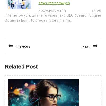
stron internetowych
Pozycjonowanie stron
internetowych, znane również jako SEO (Search Engine
Optimization), to proces, który ma na…
Nawigacja
wpisu
PREVIOUS
NEXT
Previous
Next
post:
post:
Related Post