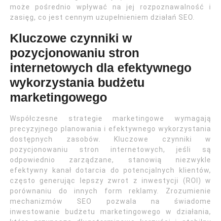
może pośrednio wpływać na jej rozpoznawalność i
zasięg, co jest cennym uzupełnieniem działań SEO.
Kluczowe czynniki w
pozycjonowaniu stron
internetowych dla efektywnego
wykorzystania budżetu
marketingowego
Współczesne strategie marketingowe wymagają
precyzyjnego planowania i efektywnego wykorzystania
dostępnych zasobów. Kluczowe czynniki w
pozycjonowaniu stron internetowych, jeśli są
odpowiednio zarządzane, stanowią niezwykle
efektywny kanał dotarcia do potencjalnych klientów,
często generując lepszy zwrot z inwestycji (ROI) w
porównaniu do innych form reklamy. Zrozumienie
mechanizmów SEO pozwala na świadome
inwestowanie budżetu marketingowego w działania,