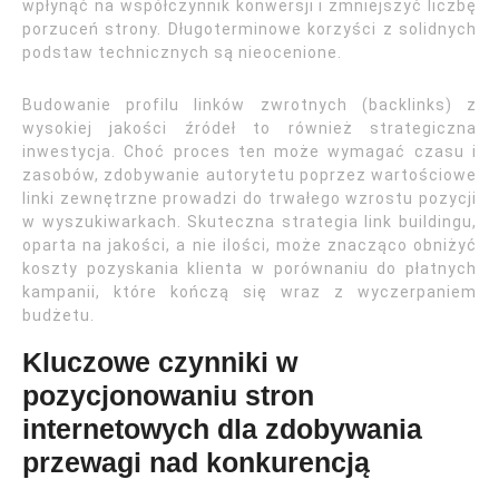
wpłynąć na współczynnik konwersji i zmniejszyć liczbę
porzuceń strony. Długoterminowe korzyści z solidnych
podstaw technicznych są nieocenione.
Budowanie profilu linków zwrotnych (backlinks) z
wysokiej jakości źródeł to również strategiczna
inwestycja. Choć proces ten może wymagać czasu i
zasobów, zdobywanie autorytetu poprzez wartościowe
linki zewnętrzne prowadzi do trwałego wzrostu pozycji
w wyszukiwarkach. Skuteczna strategia link buildingu,
oparta na jakości, a nie ilości, może znacząco obniżyć
koszty pozyskania klienta w porównaniu do płatnych
kampanii, które kończą się wraz z wyczerpaniem
budżetu.
Kluczowe czynniki w
pozycjonowaniu stron
internetowych dla zdobywania
przewagi nad konkurencją