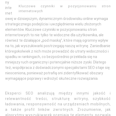
ny
Kluczowe czynniki w pozycjonowaniu stron
inte
internetowych
rnet
owej w dzisiejszym, dynamicznym środowisku online wymaga
strategicznego podejścia i uwzględnienia wielu złożonych
elementów. Kluczowe czynniki w pozycjonowaniu stron
internetowych to nie tylko te widoczne dla użytkownika, ale
również te działające „pod maską”, które mają ogromny wpływ
na to, jak wyszukiwarki postrzegają naszą witrynę. Zaniedbanie
któregokolwiek z nich może prowadzić do utraty widoczności i
spadku w rankingach, co bezpośrednio przekłada się na
mniejszy ruch organiczny i potencjalnie niższe zyski. Dlatego
też, współpraca z doświadczonymi specjalistami SEO staje się
nieoceniona, ponieważ potrafią oni zidentyfikować obszary
wymagające poprawy i wdrożyć skuteczne rozwiązania.
Eksperci SEO analizują między innymi jakość i
relewantność treści, strukturę witryny, szybkość
ładowania, responsywność na urządzeniach mobilnych,
a także profil linków zwrotnych. Zrozumienie, jak
algorytmy wyszukiwarek oceniają te elementy, pozwala