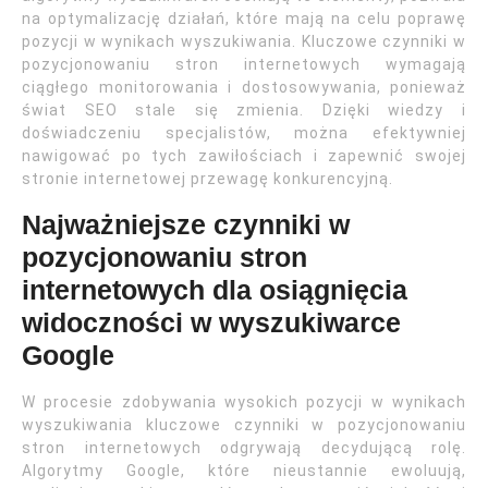
na optymalizację działań, które mają na celu poprawę
pozycji w wynikach wyszukiwania. Kluczowe czynniki w
pozycjonowaniu stron internetowych wymagają
ciągłego monitorowania i dostosowywania, ponieważ
świat SEO stale się zmienia. Dzięki wiedzy i
doświadczeniu specjalistów, można efektywniej
nawigować po tych zawiłościach i zapewnić swojej
stronie internetowej przewagę konkurencyjną.
Najważniejsze czynniki w
pozycjonowaniu stron
internetowych dla osiągnięcia
widoczności w wyszukiwarce
Google
W procesie zdobywania wysokich pozycji w wynikach
wyszukiwania kluczowe czynniki w pozycjonowaniu
stron internetowych odgrywają decydującą rolę.
Algorytmy Google, które nieustannie ewoluują,