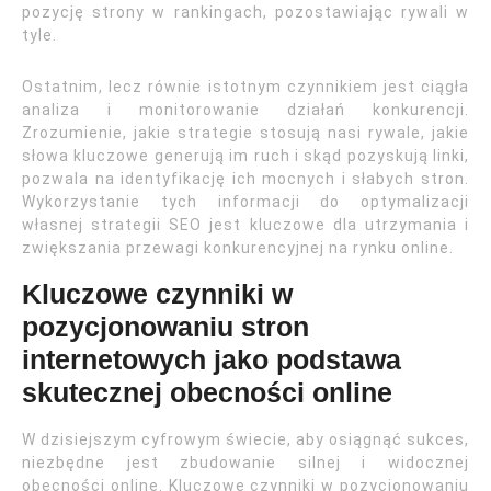
pozycję strony w rankingach, pozostawiając rywali w
tyle.
Ostatnim, lecz równie istotnym czynnikiem jest ciągła
analiza i monitorowanie działań konkurencji.
Zrozumienie, jakie strategie stosują nasi rywale, jakie
słowa kluczowe generują im ruch i skąd pozyskują linki,
pozwala na identyfikację ich mocnych i słabych stron.
Wykorzystanie tych informacji do optymalizacji
własnej strategii SEO jest kluczowe dla utrzymania i
zwiększania przewagi konkurencyjnej na rynku online.
Kluczowe czynniki w
pozycjonowaniu stron
internetowych jako podstawa
skutecznej obecności online
W dzisiejszym cyfrowym świecie, aby osiągnąć sukces,
niezbędne jest zbudowanie silnej i widocznej
obecności online. Kluczowe czynniki w pozycjonowaniu