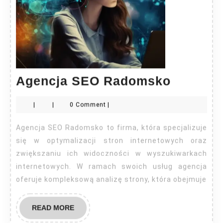
Agencja
Agencja SEO Radomsko
SEO
|
|
0 Comment
|
Radoms
Agencja SEO Radomsko to firma, która specjalizuje
się w optymalizacji stron internetowych oraz
zwiększaniu ich widoczności w wyszukiwarkach
internetowych. W ramach swoich usług agencja
oferuje kompleksową analizę strony, która obejmuje
READ
READ MORE
MORE