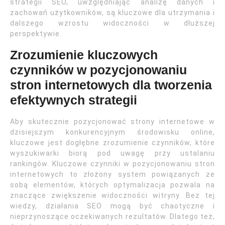
strategii SEO, uwzględniając analizę danych i
zachowań użytkowników, są kluczowe dla utrzymania i
dalszego wzrostu widoczności w dłuższej
perspektywie.
Zrozumienie kluczowych
czynników w pozycjonowaniu
stron internetowych dla tworzenia
efektywnych strategii
Aby skutecznie pozycjonować strony internetowe w
dzisiejszym konkurencyjnym środowisku online,
kluczowe jest dogłębne zrozumienie czynników, które
wyszukiwarki biorą pod uwagę przy ustalaniu
rankingów. Kluczowe czynniki w pozycjonowaniu stron
internetowych to złożony system powiązanych ze
sobą elementów, których optymalizacja pozwala na
znaczące zwiększenie widoczności witryny. Bez tej
wiedzy, działania SEO mogą być chaotyczne i
nieprzynoszące oczekiwanych rezultatów. Dlatego też,