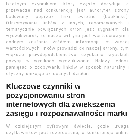
Istotnym czynnikiem, który często decyduje o
przewadze nad konkurencją, jest autorytet strony
budowany poprzez linki zwrotne (backlinks).
Otrzymywanie linków z innych, renomowanych i
tematycznie powiązanych stron jest sygnałem dla
wyszukiwarek, że nasza witryna jest wartościowym i
godnym zaufania źródłem informacji. Im więcej
wartościowych linków prowadzi do naszej strony, tym
większe prawdopodobieństwo uzyskania wysokich
pozycji w wynikach wyszukiwania. Należy jednak
pamiętać o zdobywaniu linków w sposób naturalny i
etyczny, unikając sztucznych działań.
Kluczowe czynniki w
pozycjonowaniu stron
internetowych dla zwiększenia
zasięgu i rozpoznawalności marki
W dzisiejszym cyfrowym świecie, gdzie uwaga
użytkowników jest rozproszona, a konkurencja online