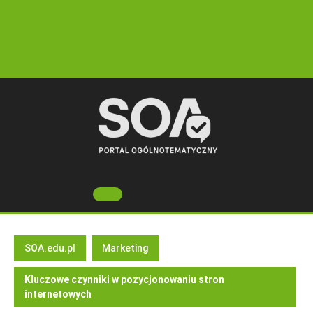
Skip
to
content
Open
Button
SOA.edu.pl
Marketing
Kluczowe czynniki w pozycjonowaniu stron
internetowych