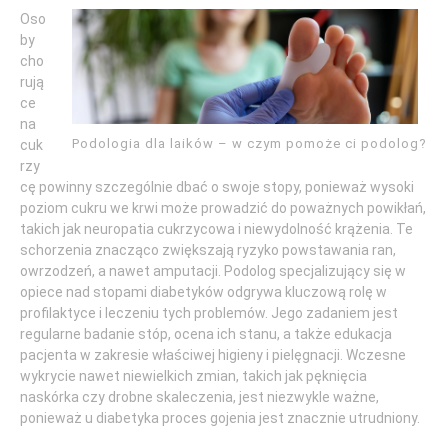
Oso
by
cho
rują
ce
na
Podologia dla laików – w czym pomoże ci podolog?
cuk
rzy
cę powinny szczególnie dbać o swoje stopy, ponieważ wysoki
poziom cukru we krwi może prowadzić do poważnych powikłań,
takich jak neuropatia cukrzycowa i niewydolność krążenia. Te
schorzenia znacząco zwiększają ryzyko powstawania ran,
owrzodzeń, a nawet amputacji. Podolog specjalizujący się w
opiece nad stopami diabetyków odgrywa kluczową rolę w
profilaktyce i leczeniu tych problemów. Jego zadaniem jest
regularne badanie stóp, ocena ich stanu, a także edukacja
pacjenta w zakresie właściwej higieny i pielęgnacji. Wczesne
wykrycie nawet niewielkich zmian, takich jak pęknięcia
naskórka czy drobne skaleczenia, jest niezwykle ważne,
ponieważ u diabetyka proces gojenia jest znacznie utrudniony.