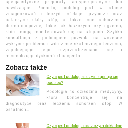
specjalistyczne preparaty antyperspiracyjne lub
nawilżające. Ponadto, podolog jest w stanie
zdiagnozować i leczyć infekcje grzybicze oraz
bakteryjne skóry stóp, a także inne schorzenia
dermatologiczne, takie jak łuszczyca czy egzema,
które mogą manifestować się na stopach. Szybka
konsultacja z podologiem pozwala na wczesne
wykrycie problemu i wdrożenie skutecznego leczenia,
zapobiegając jego rozprzestrzenianiu się i
minimalizując dyskomfort pacjenta.
Zobacz także
Czym jest podologia i czym zajmuje się
podolog?
Podologia to dziedzina medycyny,
która koncentruje się na
diagnostyce oraz leczeniu schorzeń stóp. W
ostatnich…
Czym jest podologia oraz czym dokładnie