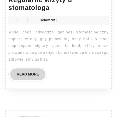
Regularne
stomatologa
wizyty
|
|
0 Comment
|
u
stomatologa
Wiele osób odwiedza gabinet stomatologiczny
dopiero wtedy, gdy pojawi się silny ból lub inne,
niepokojące objawy. Jest to błąd, który może
prowadzić do poważnych konsekwencji dla naszego
zdrowia jamy ustnej,
READ
READ MORE
MORE