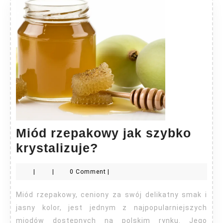
Miód rzepakowy jak szybko
Miód
krystalizuje?
rzepakowy
|
|
0 Comment
|
jak
szybko
Miód rzepakowy, ceniony za swój delikatny smak i
krystalizuje?
jasny kolor, jest jednym z najpopularniejszych
miodów dostępnych na polskim rynku. Jego