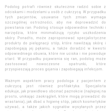
Podolog potrafi również skutecznie radzić sobie z
odciskami i modzelami u osób z cukrzycą. W przypadku
tych pacjentów, usuwanie tych zmian wymaga
szczególnej ostrożności, aby nie doprowadzić do
powstania ran. Podolog stosuje odpowiednie techniki i
narzędzia, które minimalizują ryzyko uszkodzenia
skóry. Ponadto, może zaproponować specjalistyczne
produkty do pielęgnacji stóp, które nawilżają skórę i
zapobiegają jej pękaniu, a także doradzić w kwestii
odpowiedniego obuwia, które nie uciska i nie powoduje
otarć. W przypadku pojawienia się ran, podolog może
zastosować nowoczesne opatrunki, które
przyspieszają proces gojenia i zapobiegają infekcjom.
Ważnym aspektem pracy podologa z pacjentem z
cukrzycą jest również profilaktyka. Specjalista
edukuje, jak prawidłowo obcinać paznokcie (najlepiej na
prosto, unikając zaokrągleń, które mogą prowadzić do
wrastania), jak dbać o higienę stóp, jakich kosmetyków
używać, a także jakich sygnałów wysyłanych przez