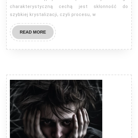
charakterystyczną cechą jest skłonność do
szybkiej krystalizacji, czyli procesu, w
READ
READ MORE
MORE