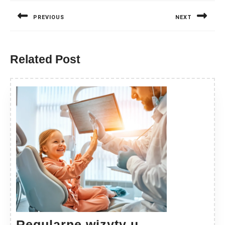
wpisu
PREVIOUS
NEXT
Previous
Next
post:
post:
Related Post
Regularne wizyty u