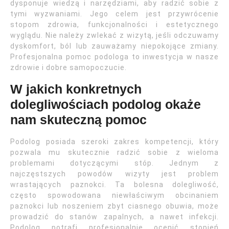
dysponuje wiedzą i narzędziami, aby radzić sobie z
tymi wyzwaniami. Jego celem jest przywrócenie
stopom zdrowia, funkcjonalności i estetycznego
wyglądu. Nie należy zwlekać z wizytą, jeśli odczuwamy
dyskomfort, ból lub zauważamy niepokojące zmiany.
Profesjonalna pomoc podologa to inwestycja w nasze
zdrowie i dobre samopoczucie.
W jakich konkretnych
dolegliwościach podolog okaże
nam skuteczną pomoc
Podolog posiada szeroki zakres kompetencji, który
pozwala mu skutecznie radzić sobie z wieloma
problemami dotyczącymi stóp. Jednym z
najczęstszych powodów wizyty jest problem
wrastających paznokci. Ta bolesna dolegliwość,
często spowodowana niewłaściwym obcinaniem
paznokci lub noszeniem zbyt ciasnego obuwia, może
prowadzić do stanów zapalnych, a nawet infekcji.
Podolog potrafi profesjonalnie ocenić stopień