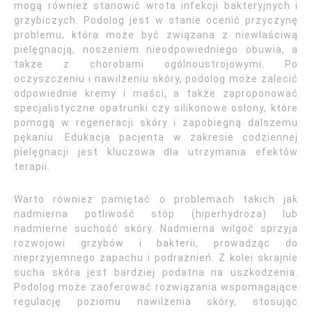
mogą również stanowić wrota infekcji bakteryjnych i
grzybiczych. Podolog jest w stanie ocenić przyczynę
problemu, która może być związana z niewłaściwą
pielęgnacją, noszeniem nieodpowiedniego obuwia, a
także z chorobami ogólnoustrojowymi. Po
oczyszczeniu i nawilżeniu skóry, podolog może zalecić
odpowiednie kremy i maści, a także zaproponować
specjalistyczne opatrunki czy silikonowe osłony, które
pomogą w regeneracji skóry i zapobiegną dalszemu
pękaniu. Edukacja pacjenta w zakresie codziennej
pielęgnacji jest kluczowa dla utrzymania efektów
terapii.
Warto również pamiętać o problemach takich jak
nadmierna potliwość stóp (hiperhydroza) lub
nadmierne suchość skóry. Nadmierna wilgoć sprzyja
rozwojowi grzybów i bakterii, prowadząc do
nieprzyjemnego zapachu i podrażnień. Z kolei skrajnie
sucha skóra jest bardziej podatna na uszkodzenia.
Podolog może zaoferować rozwiązania wspomagające
regulację poziomu nawilżenia skóry, stosując