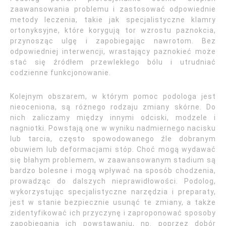
zaawansowania problemu i zastosować odpowiednie
metody leczenia, takie jak specjalistyczne klamry
ortonyksyjne, które korygują tor wzrostu paznokcia,
przynosząc ulgę i zapobiegając nawrotom. Bez
odpowiedniej interwencji, wrastający paznokieć może
stać się źródłem przewlekłego bólu i utrudniać
codzienne funkcjonowanie.
Kolejnym obszarem, w którym pomoc podologa jest
nieoceniona, są różnego rodzaju zmiany skórne. Do
nich zaliczamy między innymi odciski, modzele i
nagniotki. Powstają one w wyniku nadmiernego nacisku
lub tarcia, często spowodowanego źle dobranym
obuwiem lub deformacjami stóp. Choć mogą wydawać
się błahym problemem, w zaawansowanym stadium są
bardzo bolesne i mogą wpływać na sposób chodzenia,
prowadząc do dalszych nieprawidłowości. Podolog,
wykorzystując specjalistyczne narzędzia i preparaty,
jest w stanie bezpiecznie usunąć te zmiany, a także
zidentyfikować ich przyczynę i zaproponować sposoby
zapobiegania ich powstawaniu, np. poprzez dobór