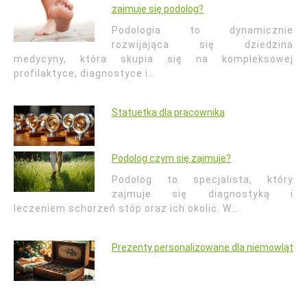
zajmuje się podolog?
Podologia to dynamicznie
rozwijająca się dziedzina
medycyny, która skupia się na kompleksowej
profilaktyce, diagnostyce i…
Statuetka dla pracownika
Podolog czym się zajmuje?
Podolog to specjalista, który
zajmuje się diagnostyką i
leczeniem schorzeń stóp oraz ich okolic. W…
Prezenty personalizowane dla niemowląt
Nawigacja