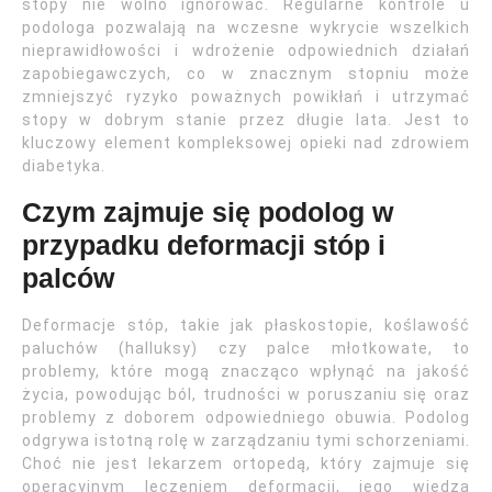
stopy nie wolno ignorować. Regularne kontrole u
podologa pozwalają na wczesne wykrycie wszelkich
nieprawidłowości i wdrożenie odpowiednich działań
zapobiegawczych, co w znacznym stopniu może
zmniejszyć ryzyko poważnych powikłań i utrzymać
stopy w dobrym stanie przez długie lata. Jest to
kluczowy element kompleksowej opieki nad zdrowiem
diabetyka.
Czym zajmuje się podolog w
przypadku deformacji stóp i
palców
Deformacje stóp, takie jak płaskostopie, koślawość
paluchów (halluksy) czy palce młotkowate, to
problemy, które mogą znacząco wpłynąć na jakość
życia, powodując ból, trudności w poruszaniu się oraz
problemy z doborem odpowiedniego obuwia. Podolog
odgrywa istotną rolę w zarządzaniu tymi schorzeniami.
Choć nie jest lekarzem ortopedą, który zajmuje się
operacyjnym leczeniem deformacji, jego wiedza