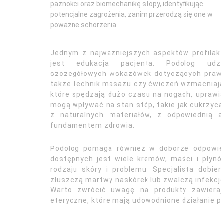
paznokci oraz biomechanikę stopy, identyfikując
potencjalne zagrożenia, zanim przerodzą się one w
poważne schorzenia.
Jednym z najważniejszych aspektów profilak
jest edukacja pacjenta. Podolog udzi
szczegółowych wskazówek dotyczących prawid
także technik masażu czy ćwiczeń wzmacniając
które spędzają dużo czasu na nogach, uprawiaj
mogą wpływać na stan stóp, takie jak cukrzyc
z naturalnych materiałów, z odpowiednią 
fundamentem zdrowia.
Podolog pomaga również w doborze odpowie
dostępnych jest wiele kremów, maści i płyn
rodzaju skóry i problemu. Specjalista dobie
złuszczą martwy naskórek lub zwalczą infekcj
Warto zwrócić uwagę na produkty zawieraj
eteryczne, które mają udowodnione działanie pi