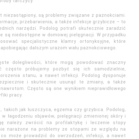
oroby tarczycy.
st niezastąpiony, są problemy związane z paznokciami.
rmacje, przebarwienia, a także infekcje grzybicze – to
nich narzędzi. Podolog potrafi skutecznie zaradzić
e są niedostępne w domowej pielęgnacji. W przypadku
osować specjalistyczne klamry ortonyksyjne, które
i zapobiegając dalszym urazom wału paznokciowego.
częste dolegliwości, które mogą powodować znaczny
ć często próbujemy pozbyć się ich samodzielnie,
rszenia stanu, a nawet infekcji. Podolog dysponuje
ezpiecznie i skutecznie usunąć te zmiany, a także
h nawrotom. Często są one wynikiem nieprawidłowego
fiki pracy.
 takich jak łuszczyca, egzema czy grzybica. Podolog,
 łagodzeniu objawów, pielęgnacji zmienionej skóry i
ę należy zwrócić na profilaktykę i leczenie stopy
nie narażone na problemy ze stopami ze względu na
 co może prowadzić do owrzodzeń, infekcji, a nawet