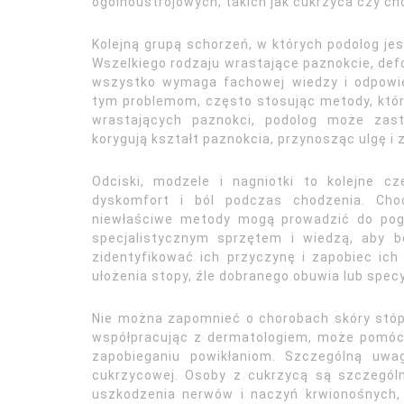
ogólnoustrojowych, takich jak cukrzyca czy ch
Kolejną grupą schorzeń, w których podolog je
Wszelkiego rodzaju wrastające paznokcie, defo
wszystko wymaga fachowej wiedzy i odpowied
tym problemom, często stosując metody, któr
wrastających paznokci, podolog może zast
korygują kształt paznokcia, przynosząc ulgę 
Odciski, modzele i nagniotki to kolejne 
dyskomfort i ból podczas chodzenia. Cho
niewłaściwe metody mogą prowadzić do pogo
specjalistycznym sprzętem i wiedzą, aby b
zidentyfikować ich przyczynę i zapobiec ic
ułożenia stopy, źle dobranego obuwia lub specy
Nie można zapomnieć o chorobach skóry stóp,
współpracując z dermatologiem, może pomóc w
zapobieganiu powikłaniom. Szczególną uwag
cukrzycowej. Osoby z cukrzycą są szczegól
uszkodzenia nerwów i naczyń krwionośnych,