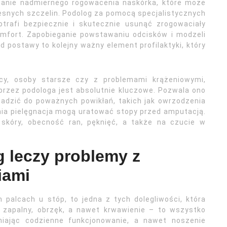
uwanie nadmiernego rogowacenia naskórka, które może
esnych szczelin. Podolog za pomocą specjalistycznych
potrafi bezpiecznie i skutecznie usunąć zrogowaciały
omfort. Zapobieganie powstawaniu odcisków i modzeli
d postawy to kolejny ważny element profilaktyki, który
ycy, osoby starsze czy z problemami krążeniowymi,
przez podologa jest absolutnie kluczowe. Pozwala ono
adzić do poważnych powikłań, takich jak owrzodzenia
nia pielęgnacja mogą uratować stopy przed amputacją.
skóry, obecność ran, pęknięć, a także na czucie w
 leczy problemy z
iami
 palcach u stóp, to jedna z tych dolegliwości, która
n zapalny, obrzęk, a nawet krwawienie – to wszystko
iając codzienne funkcjonowanie, a nawet noszenie