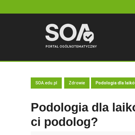
Skip
to
content
SOA.edu.pl
Zdrowie
Podologia dla laik
Podologia dla la
ci podolog?