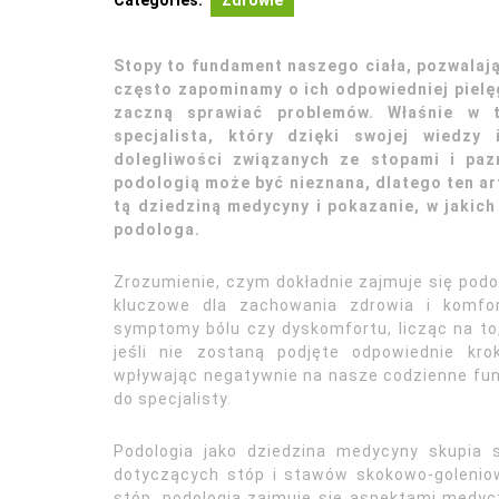
Categories:
Zdrowie
Stopy to fundament naszego ciała, pozwalaj
często zapominamy o ich odpowiedniej pielęg
zaczną sprawiać problemów. Właśnie w
specjalista, który dzięki swojej wiedzy
dolegliwości związanych ze stopami i paz
podologią może być nieznana, dlatego ten ar
tą dziedziną medycyny i pokazanie, w jakic
podologa.
Zrozumienie, czym dokładnie zajmuje się podol
kluczowe dla zachowania zdrowia i komfor
symptomy bólu czy dyskomfortu, licząc na to,
jeśli nie zostaną podjęte odpowiednie kro
wpływając negatywnie na nasze codzienne funk
do specjalisty.
Podologia jako dziedzina medycyny skupia s
dotyczących stóp i stawów skokowo-goleniow
stóp, podologia zajmuje się aspektami medyc