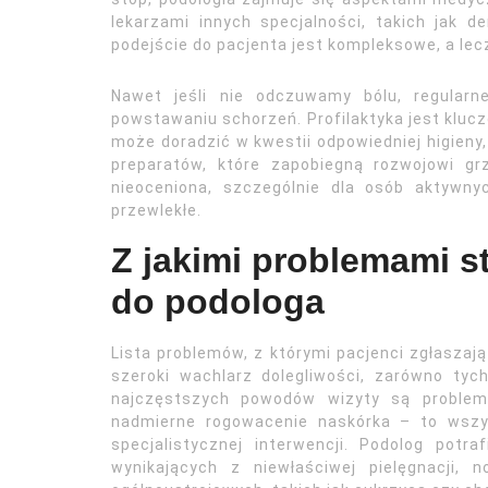
lekarzami innych specjalności, takich jak d
podejście do pacjenta jest kompleksowe, a lec
Nawet jeśli nie odczuwamy bólu, regular
powstawaniu schorzeń. Profilaktyka jest klucz
może doradzić w kwestii odpowiedniej higieny
preparatów, które zapobiegną rozwojowi gr
nieoceniona, szczególnie dla osób aktywny
przewlekłe.
Z jakimi problemami s
do podologa
Lista problemów, z którymi pacjenci zgłaszają
szeroki wachlarz dolegliwości, zarówno tyc
najczęstszych powodów wizyty są problemy
nadmierne rogowacenie naskórka – to wszy
specjalistycznej interwencji. Podolog pot
wynikających z niewłaściwej pielęgnacji,