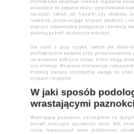
Profilaktyka obejmuje również regularne us
prowadzić do pękania skóry i powstawania bol
narzędzi, takich jak frezarki czy skalpele, 
naskórek, przywracając stopom gładkość i k
poprzez odpowiednią pielęgnację i korekcję wa
podolog potrafi skutecznie wdrożyć.
Dla osób z grup ryzyka, takich jak diabet
profilaktyczne badanie stóp przeprowadzane 
na wczesne wykrycie zmian, które mogą prow
czy infekcje. Wczesna interwencja i odpowied
Podolog zwraca szczególną uwagę na stan 
stopach i krążenie.
W jaki sposób podolog
wrastającymi paznokc
Wrastające paznokcie, szczególnie na dużych
potrafi znacząco uprzykrzyć życie. Ból, sta
może towarzyszyć temu problemowi, utrudn