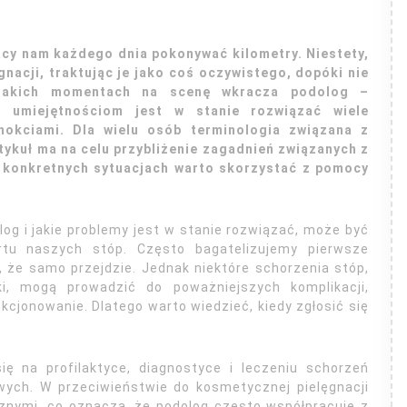
ący nam każdego dnia pokonywać kilometry. Niestety,
nacji, traktując je jako coś oczywistego, dopóki nie
 takich momentach na scenę wkracza podolog –
 i umiejętnościom jest w stanie rozwiązać wiele
nokciami. Dla wielu osób terminologia związana z
tykuł ma na celu przybliżenie zagadnień związanych z
h konkretnych sytuacjach warto skorzystać z pomocy
og i jakie problemy jest w stanie rozwiązać, może być
tu naszych stóp. Często bagatelizujemy pierwsze
 że samo przejdzie. Jednak niektóre schorzenia stóp,
ki, mogą prowadzić do poważniejszych komplikacji,
cjonowanie. Dlatego warto wiedzieć, kiedy zgłosić się
ię na profilaktyce, diagnostyce i leczeniu schorzeń
ych. W przeciwieństwie do kosmetycznej pielęgnacji
znymi, co oznacza, że podolog często współpracuje z