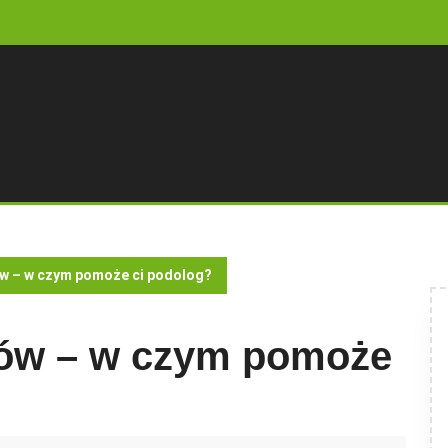
ów – w czym pomoże ci podolog?
ików – w czym pomoże