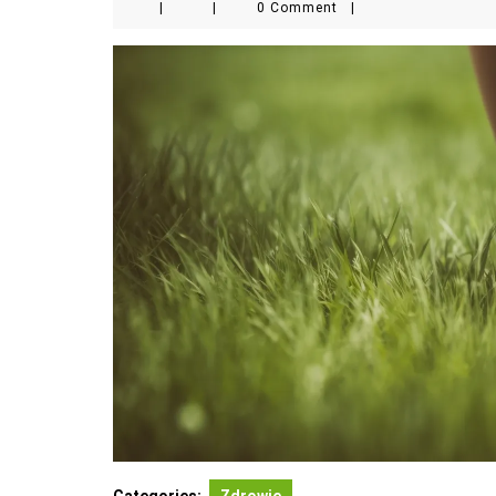
|
|
0 Comment
|