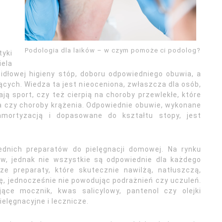
Podologia dla laików – w czym pomoże ci podolog?
tyki
ela
łowej higieny stóp, doboru odpowiedniego obuwia, a
ych. Wiedza ta jest nieoceniona, zwłaszcza dla osób,
ą sport, czy też cierpią na choroby przewlekłe, które
a czy choroby krążenia. Odpowiednie obuwie, wykonane
amortyzacją i dopasowane do kształtu stopy, jest
dnich preparatów do pielęgnacji domowej. Na rynku
ów, jednak nie wszystkie są odpowiednie dla każdego
rze preparaty, które skutecznie nawilżą, natłuszczą,
ę, jednocześnie nie powodując podrażnień czy uczuleń.
ące mocznik, kwas salicylowy, pantenol czy olejki
elęgnacyjne i lecznicze.