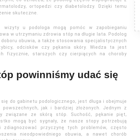
ermatolodzy, ortopedzi czy diabetolodzy. Dzięki temu
zenie skuteczne.
ne wizyty u podologa mogą pomóc w zapobieganiu
owa w utrzymaniu zdrowia stóp na długie lata. Podolog
, doboru obuwia, a także stosowania specjalistycznych
zybicy, odcisków czy pękania skóry. Wiedza ta jest
ch fizycznie, starszych czy cierpiących na choroby
tóp powinniśmy udać się
 się do gabinetu podologicznego, jest długa i obejmuje
h powszechnych, jak i bardziej złożonych. Jednym z
 związane ze skórą stóp. Suchość, pękanie pięt,
stko mogą być sygnały, że nasze stopy potrzebują
rafi zdiagnozować przyczynę tych problemów, często
 noszenia nieodpowiedniego obuwia, a nawet chorób