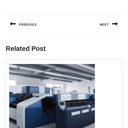
Nawigacja
wpisu
PREVIOUS
NEXT
Previous
Next
post:
post:
Related Post