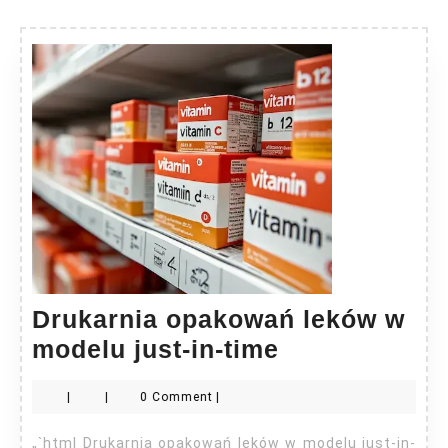
Drukarnia opakowań leków w
Drukarnia
modelu just-in-time
opakowań
|
|
0 Comment
|
leków
w
„`html Drukarnia opakowań leków w modelu just-in-