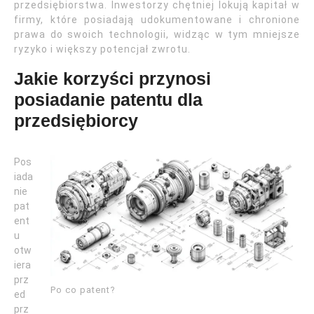
przedsiębiorstwa. Inwestorzy chętniej lokują kapitał w
firmy, które posiadają udokumentowane i chronione
prawa do swoich technologii, widząc w tym mniejsze
ryzyko i większy potencjał zwrotu.
Jakie korzyści przynosi
posiadanie patentu dla
przedsiębiorcy
Pos
iada
nie
pat
ent
u
otw
iera
prz
Po co patent?
ed
prz