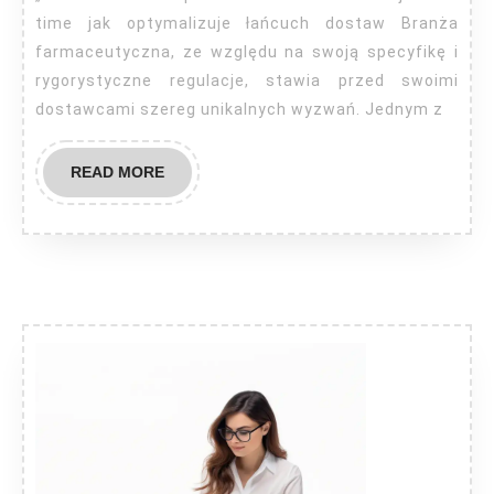
modelu
time jak optymalizuje łańcuch dostaw Branża
just-
farmaceutyczna, ze względu na swoją specyfikę i
rygorystyczne regulacje, stawia przed swoimi
in-
dostawcami szereg unikalnych wyzwań. Jednym z
time
READ
READ MORE
MORE