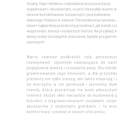
troską. Daje młodemu człowiekowi poczucie bycia
wyjątkowym i docenionym, co jest niezwykle ważne w
okresie kształtowania tożsamości i poszukiwania
własnego miejsca w świecie. Personalizacja sprawia, 
nawet najbardziej prozaiczny przedmiot, jak kubek cz
wspomnień, emocji i osobistych historii. Na przykład, 
danej osoby szczególne znaczenie, będzie przypomin
życiowych.
Warto również podkreślić rolę personal
rozwojowym. Upominki nawiązujące do zai
pogłębiania wiedzy i rozwijania pasji. Dla m
grawerowanym jego imieniem, a dla przyszłeg
prezenty nie tylko cieszą, ale także inspirują
że wierzymy w ich potencjał i jesteśmy dumn
rozwój, która procentuje na wielu płaszczy
również służyć jako narzędzie do budowania p
biżuterii z wygrawerowanymi inicjałami, uż
akcesoriów z ulubionymi grafikami – to wsz
komfortowo i pewnie w swoim otoczeniu.