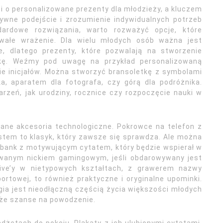
i o personalizowane prezenty dla młodzieży, a kluczem
tywne podejście i zrozumienie indywidualnych potrzeb
ardowe rozwiązania, warto rozważyć opcje, które
rwałe wrażenie. Dla wielu młodych osób ważna jest
e, dlatego prezenty, które pozwalają na stworzenie
tkę. Weźmy pod uwagę na przykład personalizowaną
nie inicjałów. Można stworzyć bransoletkę z symbolami
a, aparatem dla fotografa, czy górą dla podróżnika.
rzeń, jak urodziny, rocznice czy rozpoczęcie nauki w
ne akcesoria technologiczne. Pokrowce na telefon z
tem to klasyk, który zawsze się sprawdza. Ale można
erbank z motywującym cytatem, który będzie wspierał w
owanym nickiem gamingowym, jeśli obdarowywany jest
ive’y w nietypowych kształtach, z grawerem nazwy
ortowej, to również praktyczne i oryginalne upominki.
gia jest nieodłączną częścią życia większości młodych
uże szanse na powodzenie.