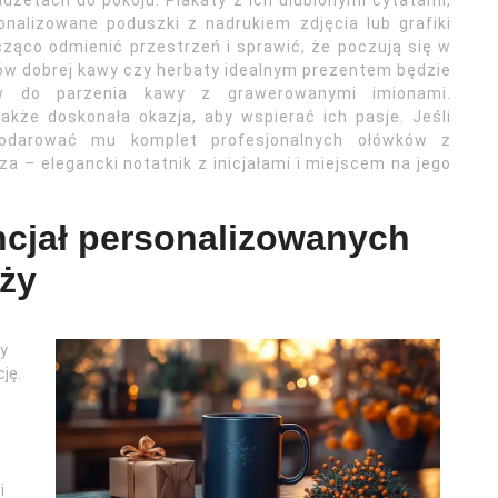
żetach do pokoju. Plakaty z ich ulubionymi cytatami,
nalizowane poduszki z nadrukiem zdjęcia lub grafiki
ząco odmienić przestrzeń i sprawić, że poczują się w
ków dobrej kawy czy herbaty idealnym prezentem będzie
w do parzenia kawy z grawerowanymi imionami.
akże doskonała okazja, aby wspierać ich pasje. Jeśli
podarować mu komplet profesjonalnych ołówków z
 – elegancki notatnik z inicjałami i miejscem na jego
ncjał personalizowanych
eży
ży
ję.
i