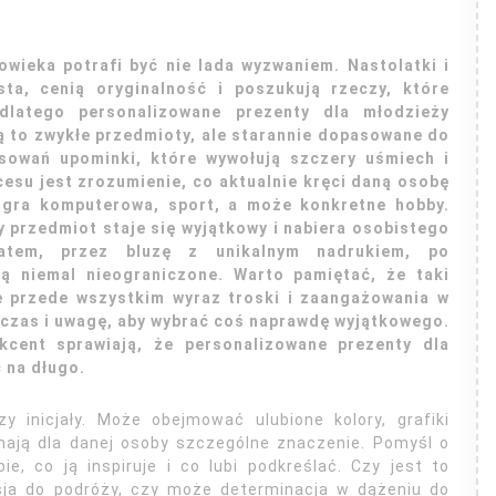
wieka potrafi być nie lada wyzwaniem. Nastolatki i
ta, cenią oryginalność i poszukują rzeczy, które
dlatego personalizowane prezenty dla młodzieży
ą to zwykłe przedmioty, ale starannie dopasowane do
resowań upominki, które wywołują szczery uśmiech i
esu jest zrozumienie, co aktualnie kręci daną osobę
, gra komputerowa, sport, a może konkretne hobby.
y przedmiot staje się wyjątkowy i nabiera osobistego
atem, przez bluzę z unikalnym nadrukiem, po
są niemal nieograniczone. Warto pamiętać, że taki
le przede wszystkim wyraz troski i zaangażowania w
y czas i uwagę, aby wybrać coś naprawdę wyjątkowego.
kcent sprawiają, że personalizowane prezenty dla
 na długo.
 inicjały. Może obejmować ulubione kolory, grafiki
 mają dla danej osoby szczególne znaczenie. Pomyśl o
, co ją inspiruje i co lubi podkreślać. Czy jest to
sja do podróży, czy może determinacja w dążeniu do