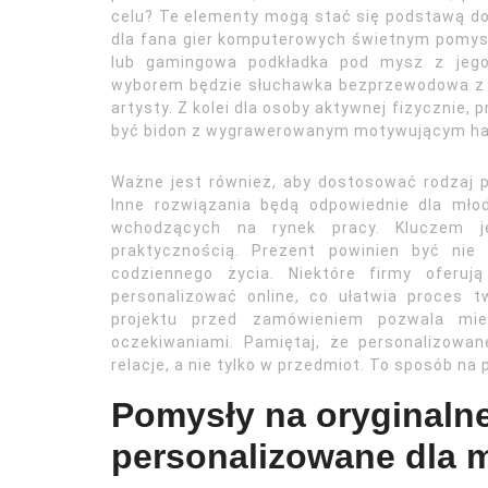
celu? Te elementy mogą stać się podstawą do
dla fana gier komputerowych świetnym pomys
lub gamingowa podkładka pod mysz z jego
wyborem będzie słuchawka bezprzewodowa z 
artysty. Z kolei dla osoby aktywnej fizycznie
być bidon z wygrawerowanym motywującym hasł
Ważne jest również, aby dostosować rodzaj pe
Inne rozwiązania będą odpowiednie dla mło
wchodzących na rynek pracy. Kluczem je
praktycznością. Prezent powinien być nie
codziennego życia. Niektóre firmy oferuj
personalizować online, co ułatwia proces 
projektu przed zamówieniem pozwala mi
oczekiwaniami. Pamiętaj, że personalizowa
relacje, a nie tylko w przedmiot. To sposób na
Pomysły na oryginalne
personalizowane dla 