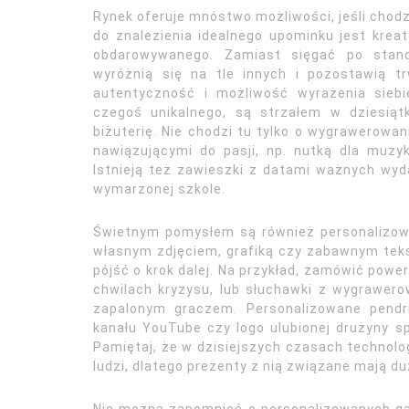
Rynek oferuje mnóstwo możliwości, jeśli chodz
do znalezienia idealnego upominku jest krea
obdarowywanego. Zamiast sięgać po stand
wyróżnią się na tle innych i pozostawią t
autentyczność i możliwość wyrażenia siebi
czegoś unikalnego, są strzałem w dziesią
biżuterię. Nie chodzi tu tylko o wygrawerowa
nawiązującymi do pasji, np. nutką dla muzyk
Istnieją też zawieszki z datami ważnych wyda
wymarzonej szkole.
Świetnym pomysłem są również personalizowa
własnym zdjęciem, grafiką czy zabawnym teks
pójść o krok dalej. Na przykład, zamówić pow
chwilach kryzysu, lub słuchawki z wygrawer
zapalonym graczem. Personalizowane pendr
kanału YouTube czy logo ulubionej drużyny sp
Pamiętaj, że w dzisiejszych czasach technolo
ludzi, dlatego prezenty z nią związane mają d