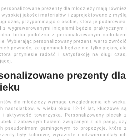
 personalizowane prezenty dla młodzieży mają również
wysokiej jakości materiałów i zaprojektowane z myślą
ugi czas, przypominając o osobie, która je podarowała.
el z wygrawerowanymi inicjałami będzie praktycznym i
olidna torba podróżna z personalizowanym nadrukiem
e. Wybierając personalizowany prezent, warto zwrócić
ieć pewność, że upominek będzie nie tylko piękny, ale
która przyniesie radość i satysfakcję na długi czas,
ącej.
rsonalizowane prezenty dla
ieku
ntów dla młodzieży wymaga uwzględnienia ich wieku,
h nastolatków, w wieku około 12-14 lat, kluczowe są
 i aktywność towarzyska. Personalizowany plecak z
, kubek z zabawnym hasłem związanym z ich pasją, czy
ch pseudonimem gamingowym to propozycje, które z
zenty były kolorowe, wyraziste i odzwierciedlały ich