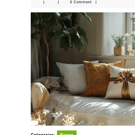
|
|
0 Comment
|