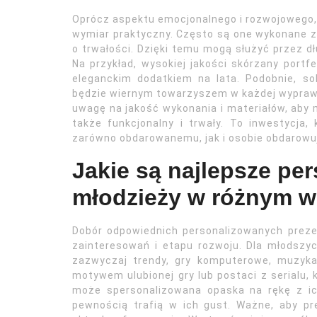
Oprócz aspektu emocjonalnego i rozwojowego,
wymiar praktyczny. Często są one wykonane z 
o trwałości. Dzięki temu mogą służyć przez dł
Na przykład, wysokiej jakości skórzany portf
eleganckim dodatkiem na lata. Podobnie, s
będzie wiernym towarzyszem w każdej wyprawi
uwagę na jakość wykonania i materiałów, aby m
także funkcjonalny i trwały. To inwestycja, 
zarówno obdarowanemu, jak i osobie obdarowuj
Jakie są najlepsze pe
młodzieży w różnym w
Dobór odpowiednich personalizowanych preze
zainteresowań i etapu rozwoju. Dla młodszyc
zazwyczaj trendy, gry komputerowe, muzyka
motywem ulubionej gry lub postaci z serialu
może spersonalizowana opaska na rękę z i
pewnością trafią w ich gust. Ważne, aby pre