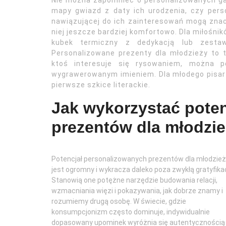
Nie można zapomnieć o personalizowanych gad
mapy gwiazd z daty ich urodzenia, czy perso
nawiązującej do ich zainteresowań mogą znac
niej jeszcze bardziej komfortowo. Dla miłośni
kubek termiczny z dedykacją lub zesta
Personalizowane prezenty dla młodzieży to t
ktoś interesuje się rysowaniem, można 
wygrawerowanym imieniem. Dla młodego pisarza
pierwsze szkice literackie.
Jak wykorzystać pote
prezentów dla młodzi
Potencjał personalizowanych prezentów dla młodzie
jest ogromny i wykracza daleko poza zwykłą gratyfikac
Stanowią one potężne narzędzie budowania relacji,
wzmacniania więzi i pokazywania, jak dobrze znamy i
rozumiemy drugą osobę. W świecie, gdzie
konsumpcjonizm często dominuje, indywidualnie
dopasowany upominek wyróżnia się autentycznością 