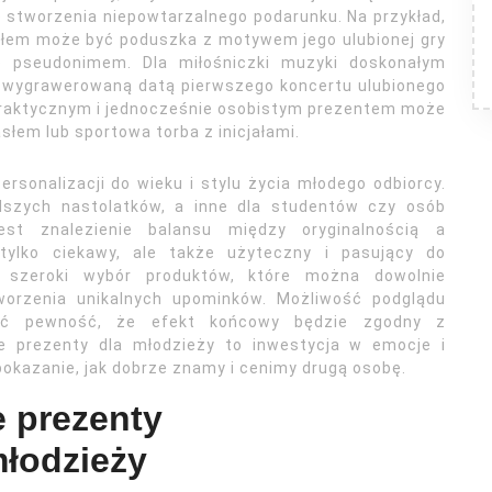
 stworzenia niepowtarzalnego podarunku. Na przykład,
łem może być poduszka z motywem jego ulubionej gry
 pseudonimem. Dla miłośniczki muzyki doskonałym
wygrawerowaną datą pierwszego koncertu ulubionego
, praktycznym i jednocześnie osobistym prezentem może
em lub sportowa torba z inicjałami.
rsonalizacji do wieku i stylu życia młodego odbiorcy.
dszych nastolatków, a inne dla studentów czy osób
st znalezienie balansu między oryginalnością a
 tylko ciekawy, ale także użyteczny i pasujący do
ą szeroki wybór produktów, które można dowolnie
tworzenia unikalnych upominków. Możliwość podglądu
eć pewność, że efekt końcowy będzie zgodny z
ne prezenty dla młodzieży to inwestycja w emocje i
 pokazanie, jak dobrze znamy i cenimy drugą osobę.
 prezenty
młodzieży