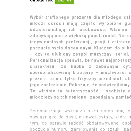
Categories:
Biznes
Wybór trafionego prezentu dla młodego czło
młodzi dorośli mają często wyrobione gus
odzwierciedlają ich osobowość. Właśnie 
zdobywają coraz większą popularność. Nie s
indywidualnych preferencji, pasji i zainte
poczucie bycia docenionym. Kluczem do sukc
– czy to ulubiony zespół muzyczny, serial
Personalizacja sprawia, że nawet najprostsz
charakteru. Od kubka z zabawnym cyt
spersonalizowaną biżuterię – możliwości 
prezent to nie tylko fizyczny przedmiot, a
jego znalezienie. Pokazuje, że poświęciliśm
To właśnie ta autentyczność i osobisty a
młodzieży są tak cenione i zapadają w pamięć
Personalizacja wykracza poza samo imię czy
nawiązujące do pasji, a nawet cytaty, które
tym, co sprawia radość obdarowywanej osobie
poczucie humoru, zamiłowanie do sztuki, pa