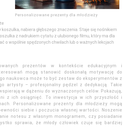
Personalizowane prezenty dla młodzieży
że
y koszulka, nabiera głębszego znaczenia. Staje się nośnikiem
koszulka z nadrukiem cytatu z ulubionego filmu, który ma dla
ać o wspólnie spędzonych chwilach lub o ważnych lekcjach
izowanych prezentów w kontekście edukacyjnym i
nteresowań mogą stanowić doskonałą motywację do
łodego naukowca może to być zestaw do eksperymentów z
o artysty – profesjonalny pędzel z dedykacją. Takie
 i wspierają w dążeniu do wyznaczonych celów. Pokazują,
i z ich osiągnięć. To inwestycja w ich przyszłość i
znach. Personalizowane prezenty dla młodzieży mogą
ewności siebie i poczucia własnej wartości. Noszenie
ywanie notesu z własnym monogramem, czy posiadanie
ystko sprawia, że młody człowiek czuje się bardziej