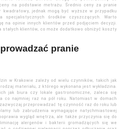
 ceny na podstawie metrażu. Średnio ceny za pranie
tr kwadratowy, jednak mogą być wyższe w przypadku
ia specjalistycznych środków czyszczących. Warto
ę na opinie innych klientów przed podjęciem decyzji.
a stałych klientów, co może dodatkowo obniżyć koszty
eprowadzać pranie
zin w Krakowie zależy od wielu czynników, takich jak
odzaj materiału, z którego wykonana jest wykładzina.
ch jak biura czy lokale gastronomiczne, zaleca się
ia co najmniej raz na pół roku. Natomiast w domach
zazwyczaj przeprowadzać tę czynność raz do roku lub
plamy lub zabrudzenia wymagające natychmiastowej
 poprawia wygląd wnętrza, ale także przyczynia się do
iminację alergenów i bakterii gromadzących się we
ać o codziennej pielęgnacji poprzez odkurzanie oraz