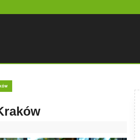
aków
 Kraków