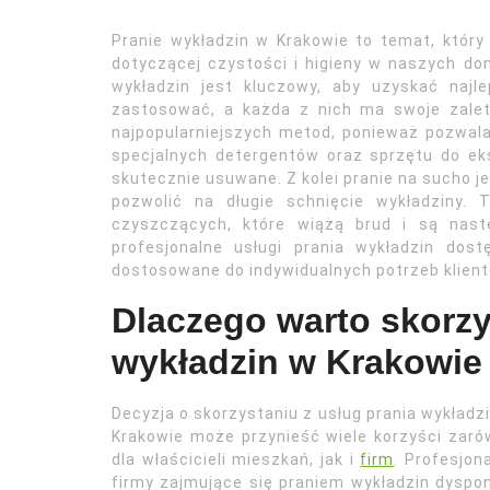
Pranie wykładzin w Krakowie to temat, któr
dotyczącej czystości i higieny w naszych do
wykładzin jest kluczowy, aby uzyskać najle
zastosować, a każda z nich ma swoje zalety
najpopularniejszych metod, ponieważ pozwala
specjalnych detergentów oraz sprzętu do eks
skutecznie usuwane. Z kolei pranie na sucho j
pozwolić na długie schnięcie wykładziny.
czyszczących, które wiążą brud i są nast
profesjonalne usługi prania wykładzin dos
dostosowane do indywidualnych potrzeb klient
Dlaczego warto skorzy
wykładzin w Krakowie
Decyzja o skorzystaniu z usług prania wykładz
Krakowie może przynieść wiele korzyści zar
dla właścicieli mieszkań, jak i
firm
. Profesjon
firmy zajmujące się praniem wykładzin dyspo