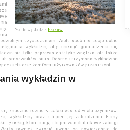
ami
jsze
liwe
enia
ny.
Pranie wykładzin
Kraków
ożna
odzielnym czyszczeniem. Wiele osób nie zdaje sobie
ielęgnacja wykładzin, aby uniknąć gromadzenia się
kładzin nie tylko poprawia estetykę wnętrza, ale także
lub pracowników biura. Dobrze utrzymana wykładzina
opoczucia oraz komfortu użytkowników przestrzeni.
rania wykładzin w
się znacznie różnić w zależności od wielu czynników.
j wykładziny oraz stopień jej zabrudzenia. Firmy
akiety usług, które mogą obejmować dodatkowe zabiegi
Warto również zwrócić uwagę na powierzchnię do