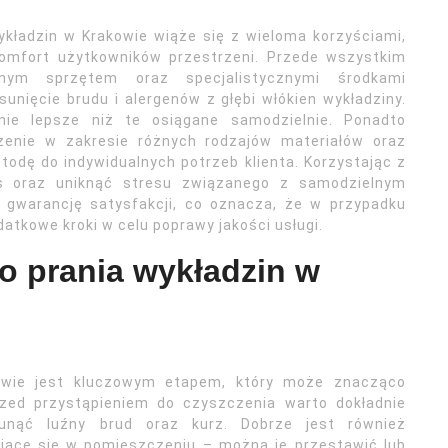
ykładzin w Krakowie wiąże się z wieloma korzyściami,
 komfort użytkowników przestrzeni. Przede wszystkim
snym sprzętem oraz specjalistycznymi środkami
unięcie brudu i alergenów z głębi włókien wykładziny.
ie lepsze niż te osiągane samodzielnie. Ponadto
czenie w zakresie różnych rodzajów materiałów oraz
odę do indywidualnych potrzeb klienta. Korzystając z
s oraz uniknąć stresu związanego z samodzielnym
 gwarancję satysfakcji, co oznacza, że w przypadku
atkowe kroki w celu poprawy jakości usługi.
o prania wykładzin w
owie jest kluczowym etapem, który może znacząco
zed przystąpieniem do czyszczenia warto dokładnie
sunąć luźny brud oraz kurz. Dobrze jest również
ujące się w pomieszczeniu – można je przestawić lub