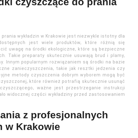
odki czyszczące do prania
rania wykładzin w Krakowie jest niezwykle istotny dla
ostępnych jest wiele produktów, które różnią się
cić uwagę na środki ekologiczne, które są bezpieczne
ch. Takie preparaty skutecznie usuwają brud i plamy,
y. Innym popularnym rozwiązaniem są środki na bazie
zne zanieczyszczenia, takie jak resztki jedzenia czy
dycyjne metody czyszczenia dobrym wyborem mogą być
zyszczonej, które również potrafią skutecznie usunąć
czyszczącego, ważne jest przestrzeganie instrukcji
ało widocznej części wykładziny przed zastosowaniem
tania z profesjonalnych
n w Krakowie