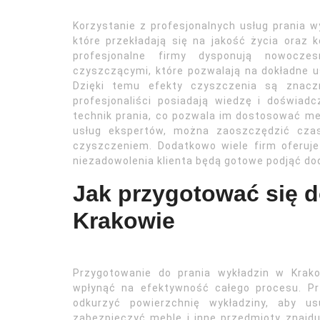
Korzystanie z profesjonalnych usług prania w
które przekładają się na jakość życia oraz
profesjonalne firmy dysponują nowocze
czyszczącymi, które pozwalają na dokładne us
Dzięki temu efekty czyszczenia są znaczn
profesjonaliści posiadają wiedzę i doświad
technik prania, co pozwala im dostosować met
usług ekspertów, można zaoszczędzić cza
czyszczeniem. Dodatkowo wiele firm oferuje
niezadowolenia klienta będą gotowe podjąć dod
Jak przygotować się d
Krakowie
Przygotowanie do prania wykładzin w Krak
wpłynąć na efektywność całego procesu. Pr
odkurzyć powierzchnię wykładziny, aby u
zabezpieczyć meble i inne przedmioty znajd