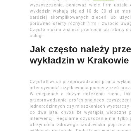
wyczyszczenia, ponieważ wiele firm ustala
wykładzin wahają się od 10 do 30 zł za me
bardziej skomplikowanych zleceń lub użyc
porównać oferty różnych firm i zwrócić uwag
Często można znaleźć promocje lub rabaty dl
usługi.
Jak często należy prz
wykładzin w Krakowie
Częstotliwość przeprowadzania prania wykład
intensywność użytkowania pomieszczeń oraz r
W miejscach o dużym natężeniu ruchu, taki
przeprowadzanie profesjonalnego czyszczen
jednorodzinnych czy mieszkaniach wystarczy 
co dwa lata, chyba że wystąpią widoczne 
interwencji. Regularne czyszczenie nie tylko
utrzymania zdrowego środowiska poprzez el
włóknach materiału. Dodatkowo warto pamięt