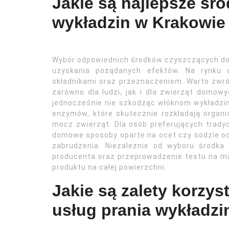
Jakie są najlepsze śr
wykładzin w Krakowie
Wybór odpowiednich środków czyszczących do p
uzyskania pożądanych efektów. Na rynku d
składnikami oraz przeznaczeniem. Warto zwró
zarówno dla ludzi, jak i dla zwierząt domowy
jednocześnie nie szkodząc włóknom wykładzin
enzymów, które skutecznie rozkładają organic
mocz zwierząt. Dla osób preferujących tra
domowe sposoby oparte na ocet czy sodzie oc
zabrudzenia. Niezależnie od wyboru środka 
producenta oraz przeprowadzenie testu na m
produktu na całej powierzchni.
Jakie są zalety korzys
usług prania wykładzi