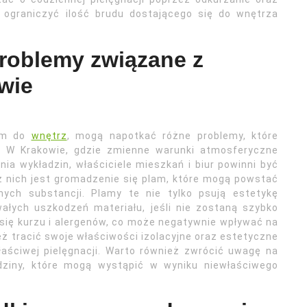
ograniczyć ilość brudu dostającego się do wnętrza
problemy związane z
wie
rem do
wnętrz
, mogą napotkać różne problemy, które
ć. W Krakowie, gdzie zmienne warunki atmosferyczne
a wykładzin, właściciele mieszkań i biur powinni być
 nich jest gromadzenie się plam, które mogą powstać
nych substancji. Plamy te nie tylko psują estetykę
ałych uszkodzeń materiału, jeśli nie zostaną szybko
się kurzu i alergenów, co może negatywnie wpływać na
 tracić swoje właściwości izolacyjne oraz estetyczne
aściwej pielęgnacji. Warto również zwrócić uwagę na
dziny, które mogą wystąpić w wyniku niewłaściwego