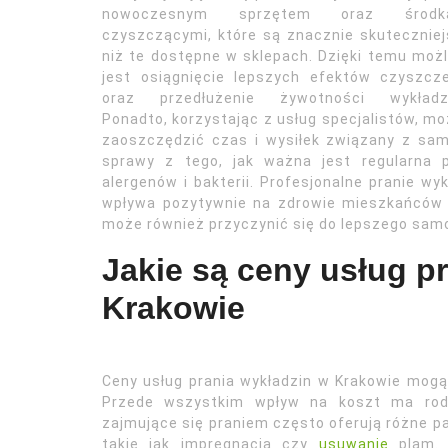
nowoczesnym sprzętem oraz środk
czyszczącymi, które są znacznie skutecznie
niż te dostępne w sklepach. Dzięki temu moż
jest osiągnięcie lepszych efektów czyszcz
oraz przedłużenie żywotności wykładzi
Ponadto, korzystając z usług specjalistów, m
zaoszczędzić czas i wysiłek związany z sam
sprawy z tego, jak ważna jest regularna p
alergenów i bakterii. Profesjonalne pranie wy
wpływa pozytywnie na zdrowie mieszkańców 
może również przyczynić się do lepszego sam
Jakie są ceny usług p
Krakowie
Ceny usług prania wykładzin w Krakowie mogą 
Przede wszystkim wpływ na koszt ma rodza
zajmujące się praniem często oferują różne p
takie jak impregnacja czy
usuwanie
plam. 