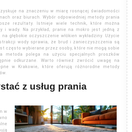
y zyskuje na znaczeniu w miarę rosnącej świadomości
mach oraz biurach. Wybór odpowiedniej metody prania
psze rezultaty. Istnieje wiele technik, które można
 i wady. Na przykład, pranie na mokro jest jedną z
 na głębokie oczyszczenie włókien wykładziny. Użycie
trakcji wody sprawia, że brud i zanieczyszczenia są
est często wybierane przez osoby, które nie mogą sobie
 Ta metoda polega na użyciu specjalnych proszków
ępnie odkurzane. Warto również zwrócić uwagę na
tępne w Krakowie, które oferują różnorodne metody
ów.
stać z usług prania
in w
ówno
alne
nują