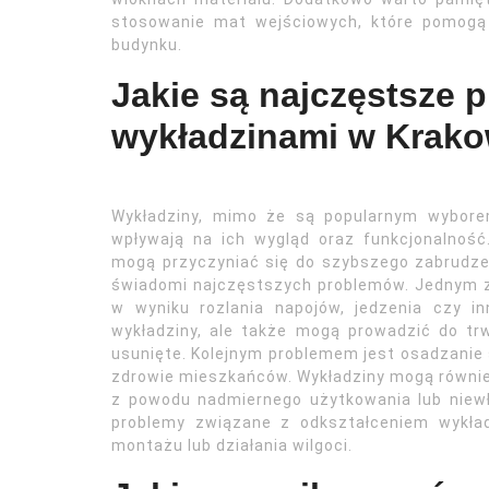
stosowanie mat wejściowych, które pomogą 
budynku.
Jakie są najczęstsze 
wykładzinami w Krako
Wykładziny, mimo że są popularnym wybo
wpływają na ich wygląd oraz funkcjonalnoś
mogą przyczyniać się do szybszego zabrudzeni
świadomi najczęstszych problemów. Jednym z
w wyniku rozlania napojów, jedzenia czy in
wykładziny, ale także mogą prowadzić do trw
usunięte. Kolejnym problemem jest osadzanie 
zdrowie mieszkańców. Wykładziny mogą również
z powodu nadmiernego użytkowania lub niewł
problemy związane z odkształceniem wykła
montażu lub działania wilgoci.