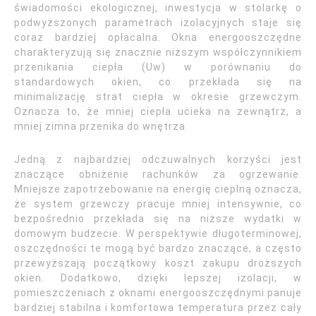
świadomości ekologicznej, inwestycja w stolarkę o
podwyższonych parametrach izolacyjnych staje się
coraz bardziej opłacalna. Okna energooszczędne
charakteryzują się znacznie niższym współczynnikiem
przenikania ciepła (Uw) w porównaniu do
standardowych okien, co przekłada się na
minimalizację strat ciepła w okresie grzewczym.
Oznacza to, że mniej ciepła ucieka na zewnątrz, a
mniej zimna przenika do wnętrza.
Jedną z najbardziej odczuwalnych korzyści jest
znaczące obniżenie rachunków za ogrzewanie.
Mniejsze zapotrzebowanie na energię cieplną oznacza,
że system grzewczy pracuje mniej intensywnie, co
bezpośrednio przekłada się na niższe wydatki w
domowym budżecie. W perspektywie długoterminowej,
oszczędności te mogą być bardzo znaczące, a często
przewyższają początkowy koszt zakupu droższych
okien. Dodatkowo, dzięki lepszej izolacji, w
pomieszczeniach z oknami energooszczędnymi panuje
bardziej stabilna i komfortowa temperatura przez cały