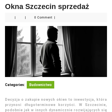
Okna Szczecin sprzedaż
|
|
0 Comment
|
Categories:
Budownictwo
Decyzja o zakupie nowych okien to inwestycja, która
przynosi długoterminowe korzyści. W Szczecinie,
podobnie jak w innych dynamicznie rozwijających się