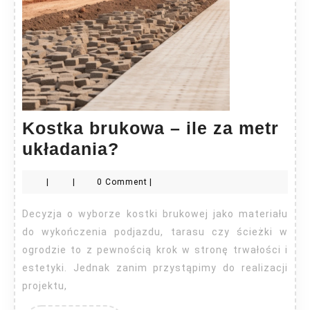
Kostka brukowa – ile za metr
Kostka
układania?
brukowa
|
|
0 Comment
|
–
ile
Decyzja o wyborze kostki brukowej jako materiału
za
do wykończenia podjazdu, tarasu czy ścieżki w
metr
ogrodzie to z pewnością krok w stronę trwałości i
estetyki. Jednak zanim przystąpimy do realizacji
układania?
projektu,