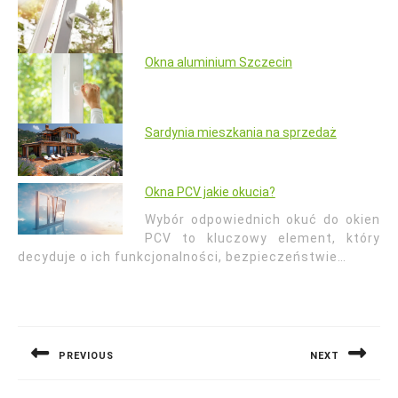
Okna aluminium Szczecin
Sardynia mieszkania na sprzedaż
Okna PCV jakie okucia?
Wybór odpowiednich okuć do okien
PCV to kluczowy element, który
decyduje o ich funkcjonalności, bezpieczeństwie…
Nawigacja
wpisu
PREVIOUS
NEXT
Previous
Next
post:
post: