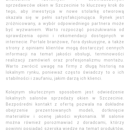
sprzedawców okien w Szczecinie to kluczowy krok do
tego, aby inwestycja w nowe stolarkę otworową
okazała się w pełni satysfakcjonująca. Rynek jest
zróżnicowany, a wybór odpowiedniego partnera może
być wyzwaniem. Warto rozpocząć poszukiwania od
sprawdzenia opinii i rekomendacji dostępnych w
internecie. Portale branżowe, fora dyskusyjne, a także
strony z opiniami klientów mogą dostarczyć cennych
informacji na temat jakości obsługi, terminowości
realizacji zamówień oraz profesjonalizmu montażu.
Warto zwrócić uwagę na firmy z długą historią na
lokalnym rynku, ponieważ często świadczy to o ich
stabilności i zaufaniu, jakim darzą ich klienci.
Kolejnym skutecznym sposobem jest odwiedzenie
lokalnych salonów sprzedaży okien w Szczecinie.
Bezpośredni kontakt z ofertą pozwala na dokładne
obejrzenie prezentowanych modeli, dotknięcie
materiałów i ocenę jakości wykonania. W salonie
można również porozmawiać z doradcami, którzy
powinni posiadać szeroką wiedzę na temat produktów,