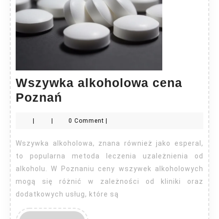
Wszywka alkoholowa cena
Wszywka
Poznań
alkoholowa
|
|
0 Comment
|
cena
Poznań
Wszywka alkoholowa, znana również jako esperal,
to popularna metoda leczenia uzależnienia od
alkoholu. W Poznaniu ceny wszywek alkoholowych
mogą się różnić w zależności od kliniki oraz
dodatkowych usług, które są