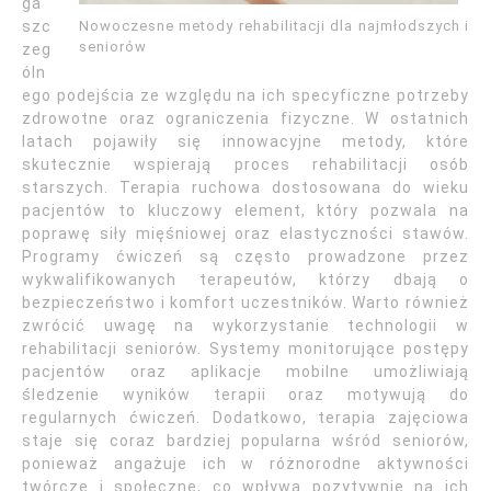
ga
Nowoczesne metody rehabilitacji dla najmłodszych i
szc
seniorów
zeg
óln
ego podejścia ze względu na ich specyficzne potrzeby
zdrowotne oraz ograniczenia fizyczne. W ostatnich
latach pojawiły się innowacyjne metody, które
skutecznie wspierają proces rehabilitacji osób
starszych. Terapia ruchowa dostosowana do wieku
pacjentów to kluczowy element, który pozwala na
poprawę siły mięśniowej oraz elastyczności stawów.
Programy ćwiczeń są często prowadzone przez
wykwalifikowanych terapeutów, którzy dbają o
bezpieczeństwo i komfort uczestników. Warto również
zwrócić uwagę na wykorzystanie technologii w
rehabilitacji seniorów. Systemy monitorujące postępy
pacjentów oraz aplikacje mobilne umożliwiają
śledzenie wyników terapii oraz motywują do
regularnych ćwiczeń. Dodatkowo, terapia zajęciowa
staje się coraz bardziej popularna wśród seniorów,
ponieważ angażuje ich w różnorodne aktywności
twórcze i społeczne, co wpływa pozytywnie na ich