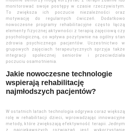
mobilne seniorzy mogą korzystać z terapii zdalnie lub
monitorować swoje postępy w czasie rzeczywistym.
To zwiększa ich poczucie niezależności oraz
motywację do regularnych ćwiczeń. Dodatkowo
nowoczesne programy rehabilitacyjne często łączą
elementy fizycznej aktywności z terapią zajęciową czy
psychologiczną, co wpływa pozytywnie na ogólny stan
zdrowia psychicznego pacjentów. Uczestnictwo w
grupowych zajęciach terapeutycznych sprzyja także
integracji społecznej seniorów i przeciwdziała
poczuciu osamotnienia.
Jakie nowoczesne technologie
wspierają rehabilitację
najmłodszych pacjentów?
W ostatnich latach technologia odgrywa coraz większą
rolę w rehabilitacji dzieci, wprowadzając innowacyjne
metody, które zwiększają efektywność terapii. Jednym
z najciekawszych rozwiązań jest wykorzystanie