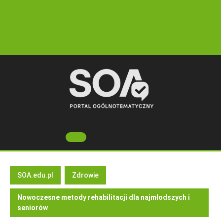
Skip
to
content
Open
Button
SOA.edu.pl
Zdrowie
Nowoczesne metody rehabilitacji dla najmłodszych i
seniorów