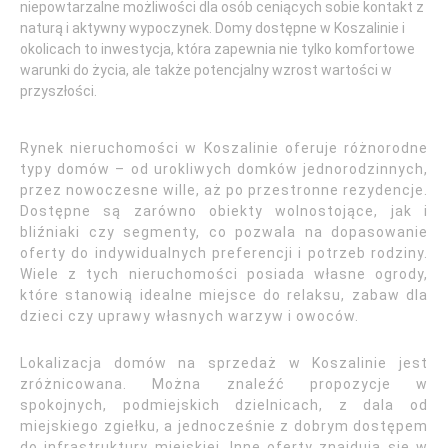
niepowtarzalne możliwości dla osób ceniących sobie kontakt z
naturą i aktywny wypoczynek. Domy dostępne w Koszalinie i
okolicach to inwestycja, która zapewnia nie tylko komfortowe
warunki do życia, ale także potencjalny wzrost wartości w
przyszłości.
Rynek nieruchomości w Koszalinie oferuje różnorodne
typy domów – od urokliwych domków jednorodzinnych,
przez nowoczesne wille, aż po przestronne rezydencje.
Dostępne są zarówno obiekty wolnostojące, jak i
bliźniaki czy segmenty, co pozwala na dopasowanie
oferty do indywidualnych preferencji i potrzeb rodziny.
Wiele z tych nieruchomości posiada własne ogrody,
które stanowią idealne miejsce do relaksu, zabaw dla
dzieci czy uprawy własnych warzyw i owoców.
Lokalizacja domów na sprzedaż w Koszalinie jest
zróżnicowana. Można znaleźć propozycje w
spokojnych, podmiejskich dzielnicach, z dala od
miejskiego zgiełku, a jednocześnie z dobrym dostępem
do infrastruktury miejskiej. Inne oferty znajdują się w