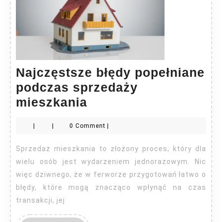
Najczęstsze błędy popełniane
podczas sprzedaży
Najczęstsze
mieszkania
błędy
|
|
0 Comment
|
popełniane
podczas
Sprzedaż mieszkania to złożony proces, który dla
sprzedaży
wielu osób jest wydarzeniem jednorazowym. Nic
mieszkania
więc dziwnego, że w ferworze przygotowań łatwo o
błędy, które mogą znacząco wpłynąć na czas
transakcji, jej