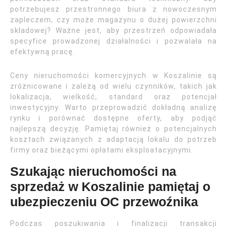
potrzebujesz przestronnego biura z nowoczesnym
zapleczem, czy może magazynu o dużej powierzchni
składowej? Ważne jest, aby przestrzeń odpowiadała
specyfice prowadzonej działalności i pozwalała na
efektywną pracę.
Ceny nieruchomości komercyjnych w Koszalinie są
zróżnicowane i zależą od wielu czynników, takich jak
lokalizacja, wielkość, standard oraz potencjał
inwestycyjny. Warto przeprowadzić dokładną analizę
rynku i porównać dostępne oferty, aby podjąć
najlepszą decyzję. Pamiętaj również o potencjalnych
kosztach związanych z adaptacją lokalu do potrzeb
firmy oraz bieżącymi opłatami eksploatacyjnymi.
Szukając nieruchomości na
sprzedaż w Koszalinie pamiętaj o
ubezpieczeniu OC przewoźnika
Podczas poszukiwania i finalizacji transakcji