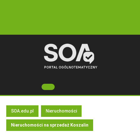
Skip
to
content
Open
Button
SOA.edu.pl
Nieruchomości
Nieruchomości na sprzedaż Koszalin