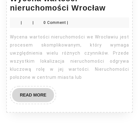
Wycena
nieruchomości Wrocław
wartości
|
|
0 Comment
|
nieruch
Wrocła
Wycena wartości nieruchomości we Wrocławiu jest
procesem skomplikowanym, który wymaga
uwzględnienia wielu różnych czynników. Przede
wszystkim lokalizacja nieruchomości odgrywa
kluczową rolę w jej wartości. Nieruchomości
położone w centrum miasta lub
READ
READ MORE
MORE