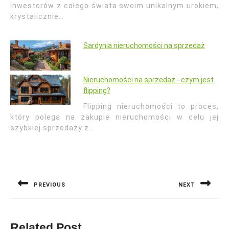
inwestorów z całego świata swoim unikalnym urokiem,
krystalicznie…
Sardynia nieruchomości na sprzedaż
Nieruchomości na sprzedaż - czym jest
flipping?
Flipping nieruchomości to proces,
który polega na zakupie nieruchomości w celu jej
szybkiej sprzedaży z…
Nawigacja
wpisu
PREVIOUS
NEXT
Previous
Next
post:
post:
Related Post