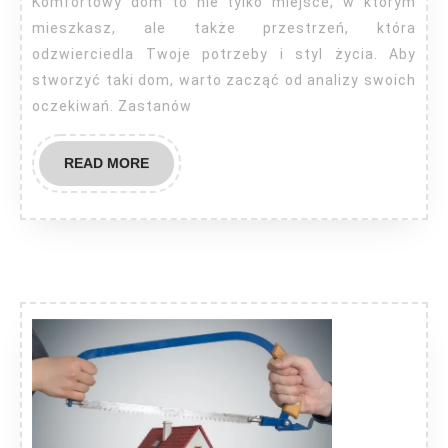
Komfortowy dom to nie tylko miejsce, w którym
miejsce
mieszkasz, ale także przestrzeń, która
na
odzwierciedla Twoje potrzeby i styl życia. Aby
stworzyć taki dom, warto zacząć od analizy swoich
ziemi
oczekiwań. Zastanów
READ
READ MORE
MORE