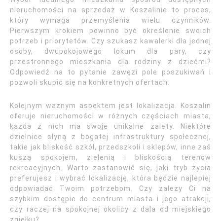
nieruchomości na sprzedaż w Koszalinie to proces,
który wymaga przemyślenia wielu czynników.
Pierwszym krokiem powinno być określenie swoich
potrzeb i priorytetów. Czy szukasz kawalerki dla jednej
osoby, dwupokojowego lokum dla pary, czy
przestronnego mieszkania dla rodziny z dziećmi?
Odpowiedź na to pytanie zawęzi pole poszukiwań i
pozwoli skupić się na konkretnych ofertach.
Kolejnym ważnym aspektem jest lokalizacja. Koszalin
oferuje nieruchomości w różnych częściach miasta,
każda z nich ma swoje unikalne zalety. Niektóre
dzielnice słyną z bogatej infrastruktury społecznej,
takie jak bliskość szkół, przedszkoli i sklepów, inne zaś
kuszą spokojem, zielenią i bliskością terenów
rekreacyjnych. Warto zastanowić się, jaki tryb życia
preferujesz i wybrać lokalizację, która będzie najlepiej
odpowiadać Twoim potrzebom. Czy zależy Ci na
szybkim dostępie do centrum miasta i jego atrakcji,
czy raczej na spokojnej okolicy z dala od miejskiego
zgiełku?