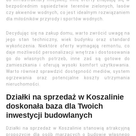
bezpośrednim sąsiedztwie terenów zielonych, lasów
czy akwenów wodnych, co jest idealnym rozwiązaniem
dla miłośników przyrody i sportów wodnych.
Decydując się na zakup domu, warto zwrócić uwagę na
jego stan techniczny, wiek budynku oraz standard
wykończenia. Niektóre oferty wymagają remontu, co
daje możliwość personalizacji wnętrza i dostosowania
go do własnych potrzeb, inne zaś są gotowe do
zamieszkania i oferują wysoki komfort użytkowania.
Warto również sprawdzić dostępność mediów, system
ogrzewania oraz potencjalne koszty utrzymania
nieruchomości.
Działki na sprzedaż w Koszalinie
doskonała baza dla Twoich
inwestycji budowlanych
Działki na sprzedaż w Koszalinie stanowią atrakcyjną
propozycję dla osób marzących o budowie własnego