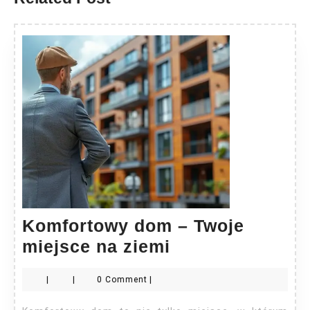
Komfortowy dom – Twoje
Komfortowy
miejsce na ziemi
dom
|
|
0 Comment
|
–
Twoje