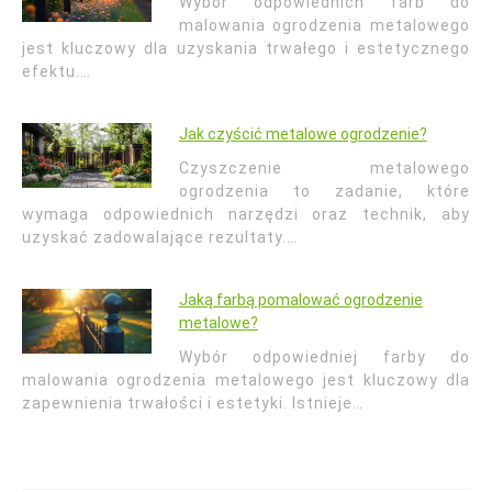
Wybór odpowiednich farb do
malowania ogrodzenia metalowego
jest kluczowy dla uzyskania trwałego i estetycznego
efektu.…
Jak czyścić metalowe ogrodzenie?
Czyszczenie metalowego
ogrodzenia to zadanie, które
wymaga odpowiednich narzędzi oraz technik, aby
uzyskać zadowalające rezultaty.…
Jaką farbą pomalować ogrodzenie
metalowe?
Wybór odpowiedniej farby do
malowania ogrodzenia metalowego jest kluczowy dla
zapewnienia trwałości i estetyki. Istnieje…
Nawigacja