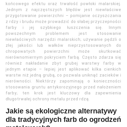
końcowego efektu oraz trwałość powłoki malarskiej.
Jednym z najczęstszych błędów jest niewłaściwe
przygotowanie powierzchni – pomijanie oczyszczania
z rdzy i brudu może prowadzić do słabej przyczepności
farby i jej szybkiego łuszczenia się. Innym
powszechnym problemem jest stosowanie
niewłaściwych narzędzi malarskich; używanie pędzli o
złej jakości lub wałków nieprzystosowanych do
chropowatych powierzchni może skutkować
nierównomiernym pokryciem farbą. Często zdarza się
również nakładanie zbyt grubej warstwy farby w
jednym etapie – lepiej jest aplikować kilka cienkich
warstw niż jedną grubą, co pozwala uniknąć zacieków i
nierówności. Niektórzy zapominają o konieczności
stosowania gruntu antykorozyjnego przed nałożeniem
farby; ten krok jest kluczowy dla zapewnienia
długotrwałej ochrony metalu przed rdzą.
Jakie są ekologiczne alternatywy
dla tradycyjnych farb do ogrodzeń