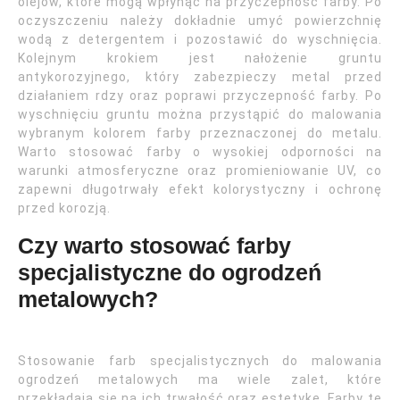
olejów, które mogą wpłynąć na przyczepność farby. Po
oczyszczeniu należy dokładnie umyć powierzchnię
wodą z detergentem i pozostawić do wyschnięcia.
Kolejnym krokiem jest nałożenie gruntu
antykorozyjnego, który zabezpieczy metal przed
działaniem rdzy oraz poprawi przyczepność farby. Po
wyschnięciu gruntu można przystąpić do malowania
wybranym kolorem farby przeznaczonej do metalu.
Warto stosować farby o wysokiej odporności na
warunki atmosferyczne oraz promieniowanie UV, co
zapewni długotrwały efekt kolorystyczny i ochronę
przed korozją.
Czy warto stosować farby
specjalistyczne do ogrodzeń
metalowych?
Stosowanie farb specjalistycznych do malowania
ogrodzeń metalowych ma wiele zalet, które
przekładają się na ich trwałość oraz estetykę. Farby te