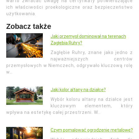
warto zwracać uwagę na certyfikaty potwierdzające
ich właściwości proekologiczne oraz bezpieczeństwo
użytkowania.
Zobacz także
Jaki przemysł dominował na terenach
Zagłębia Ruhry?
Zagłębie Ruhry, znane jako jedno z
najważniejszych centrów
przemysłowych w Niemczech, odgrywało kluczową rolę
w…
Jaki kolor altany na działce?
Wybór koloru altany na działce jest
kluczowym elementem, który
wpływa na estetykę całej przestrzeni. W…
Czym pomalować ogrodzenie metalowe?