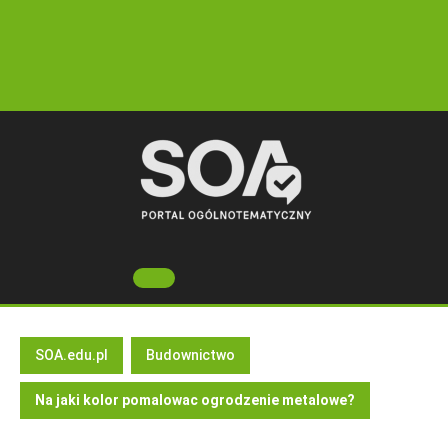
Skip
to
content
Open
Button
SOA.edu.pl
Budownictwo
Na jaki kolor pomalowac ogrodzenie metalowe?