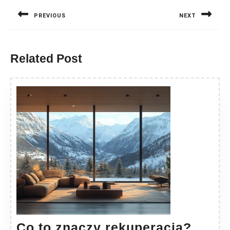
wpisu
PREVIOUS
NEXT
Previous
Next
post:
post:
Related Post
Co
Co to znaczy rekuperacja?