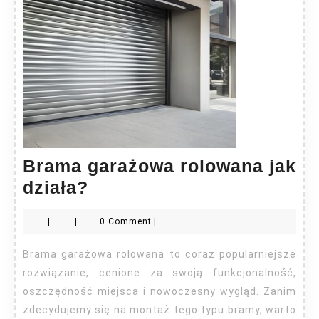
Brama garażowa rolowana jak
Brama
działa?
garażowa
|
|
0 Comment
|
rolowana
jak
Brama garażowa rolowana to coraz popularniejsze
działa?
rozwiązanie, cenione za swoją funkcjonalność,
oszczędność miejsca i nowoczesny wygląd. Zanim
zdecydujemy się na montaż tego typu bramy, warto