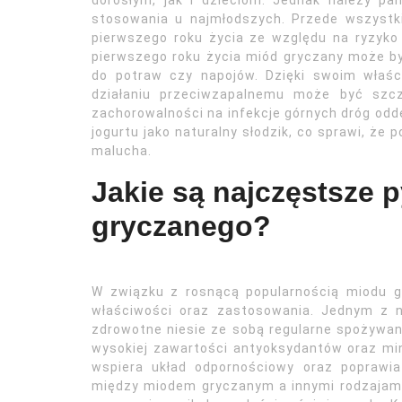
dorosłym, jak i dzieciom. Jednak należy pa
stosowania u najmłodszych. Przede wszystk
pierwszego roku życia ze względu na ryzyko
pierwszego roku życia miód gryczany może b
do potraw czy napojów. Dzięki swoim właś
działaniu przeciwzapalnemu może być szcz
zachorowalności na infekcje górnych dróg od
jogurtu jako naturalny słodzik, co sprawi, że p
malucha.
Jakie są najczęstsze 
gryczanego?
W związku z rosnącą popularnością miodu g
właściwości oraz zastosowania. Jednym z na
zdrowotne niesie ze sobą regularne spożywani
wysokiej zawartości antyoksydantów oraz min
wspiera układ odpornościowy oraz poprawia
między miodem gryczanym a innymi rodzajami