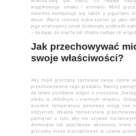
alternatywę dla cukru, co nadaje napo
wyjątkowego smaku i aromatu. Miód grycz
świetnie komponuje się także z jogurtami o
deser. Warto również wykorzystać go jako sk
jego intensywny smak doskonale podkreśli wal
– dodając do ciasta lub chleba nadaje im wilg
Jak przechowywać mi
swoje właściwości?
Aby miód gryczany zachował swoje cenne wł
przechowywanie tego produktu. Należy pamięta
że łatwo pochłania wilgoć z otoczenia. Dlat
słoiku w chłodnym i ciemnym miejscu. Unika
wysokie temperatury, ponieważ mogą one n
odżywcze. Idealna temperatura przechowywa
pamiętać o tym, aby nie używać metalowych 
drewniane lub plastikowe akcesoria, które
gryczany może krystalizować w czasie przech