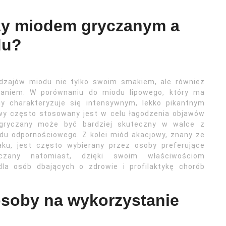
dzy miodem gryczanym a
du?
odzajów miodu nie tylko swoim smakiem, ale również
aniem. W porównaniu do miodu lipowego, który ma
ny charakteryzuje się intensywnym, lekko pikantnym
wy często stosowany jest w celu łagodzenia objawów
 gryczany może być bardziej skuteczny w walce z
du odpornościowego. Z kolei miód akacjowy, znany ze
aku, jest często wybierany przez osoby preferujące
czany natomiast, dzięki swoim właściwościom
la osób dbających o zdrowie i profilaktykę chorób
osoby na wykorzystanie