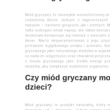
Miód gryczany to niezwykle wszechstronny p
codziennej diecie. Jednym z najprostszyc
napojów – zarówno gorących, jak i zimnych. M
tylko wzbogaci smak napoju, ale także dosta
doskonale komponuje się również z owocami or
deser. Warto eksperymentować z jego użyc
potrawom wyjątkowego smaku i aromatu. Ko
gryczanego jako naturalnego słodzika w wypie
co nada im wilgotności oraz charakterystycz
z miodu gryczanego jako źródła energii pr
słodzika, aby zwiększyć wydolność organizmu.
Czy miód gryczany mo
dzieci?
Miód gryczany to produkt naturalny, który