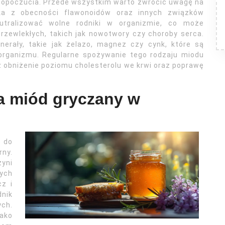
mopoczucia. Przede wszystkim warto zwrócić uwagę na
nika z obecności flawonoidów oraz innych związków
utralizować wolne rodniki w organizmie, co może
rzewlekłych, takich jak nowotwory czy choroby serca.
erały, takie jak żelazo, magnez czy cynk, które są
organizmu. Regularne spożywanie tego rodzaju miodu
 obniżenie poziomu cholesterolu we krwi oraz poprawę
a miód gryczany w
 do
rny.
zyni
ych
cz i
nik
ch.
ako