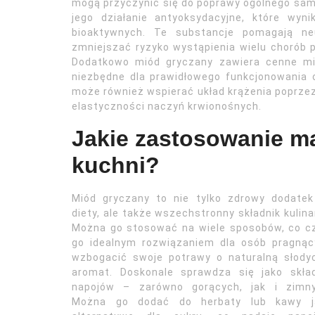
mogą przyczynić się do poprawy ogólnego sa
jego działanie antyoksydacyjne, które wy
bioaktywnych. Te substancje pomagają ne
zmniejszać ryzyko wystąpienia wielu chorób p
Dodatkowo miód gryczany zawiera cenne min
niezbędne dla prawidłowego funkcjonowania 
może również wspierać układ krążenia poprzez
elastyczności naczyń krwionośnych.
Jakie zastosowanie m
kuchni?
Miód gryczany to nie tylko zdrowy dodatek
diety, ale także wszechstronny składnik kulina
Można go stosować na wiele sposobów, co c
go idealnym rozwiązaniem dla osób pragnąc
wzbogacić swoje potrawy o naturalną słody
aromat. Doskonale sprawdza się jako skład
napojów – zarówno gorących, jak i zimny
Można go dodać do herbaty lub kawy j