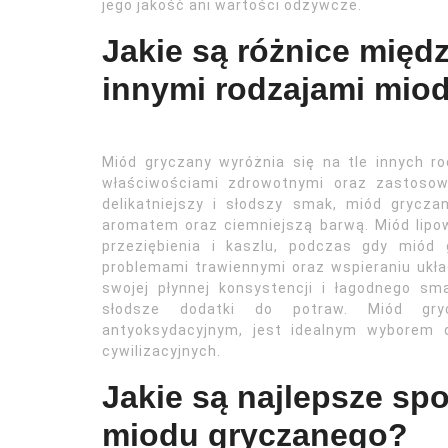
jego jakość ani wartości odżywcze.
Jakie są różnice mię
innymi rodzajami mio
Miód gryczany wyróżnia się na tle innych r
właściwościami zdrowotnymi oraz zastosow
delikatniejszy i słodszy smak, miód grycza
aromatem oraz ciemniejszą barwą. Miód lipo
przeziębienia i kaszlu, podczas gdy miód
problemami trawiennymi oraz wspieraniu ukła
swojej płynnej konsystencji i łagodnego sm
słodsze dodatki do potraw. Miód gry
antyoksydacyjnym, jest idealnym wyborem d
cywilizacyjnych.
Jakie są najlepsze sp
miodu gryczanego?