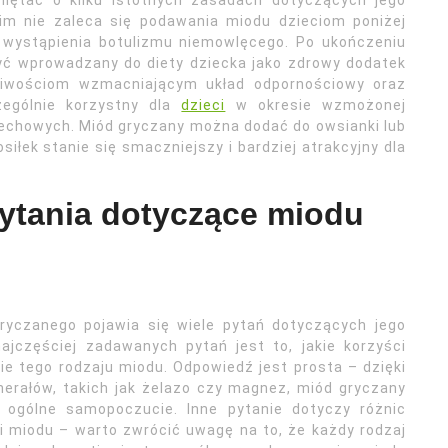
miętać o kilku istotnych zasadach dotyczących jego
im nie zaleca się podawania miodu dzieciom poniżej
 wystąpienia botulizmu niemowlęcego. Po ukończeniu
yć wprowadzany do diety dziecka jako zdrowy dodatek
ciwościom wzmacniającym układ odpornościowy oraz
ególnie korzystny dla
dzieci
w okresie wzmożonej
dechowych. Miód gryczany można dodać do owsianki lub
osiłek stanie się smaczniejszy i bardziej atrakcyjny dla
pytania dotyczące miodu
ryczanego pojawia się wiele pytań dotyczących jego
jczęściej zadawanych pytań jest to, jakie korzyści
e tego rodzaju miodu. Odpowiedź jest prosta – dzięki
erałów, takich jak żelazo czy magnez, miód gryczany
 ogólne samopoczucie. Inne pytanie dotyczy różnic
 miodu – warto zwrócić uwagę na to, że każdy rodzaj