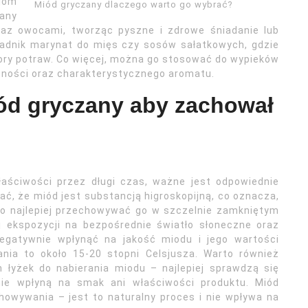
jom
Miód gryczany dlaczego warto go wybrać?
any
raz owocami, tworząc pyszne i zdrowe śniadanie lub
ładnik marynat do mięs czy sosów sałatkowych, gdzie
ory potraw. Co więcej, można go stosować do wypieków
otności oraz charakterystycznego aromatu.
ód gryczany aby zachował
aściwości przez długi czas, ważne jest odpowiednie
ć, że miód jest substancją higroskopijną, co oznacza,
ego najlepiej przechowywać go w szczelnie zamkniętym
j ekspozycji na bezpośrednie światło słoneczne oraz
egatywnie wpłynąć na jakość miodu i jego wartości
nia to około 15-20 stopni Celsjusza. Warto również
łyżek do nabierania miodu – najlepiej sprawdzą się
 nie wpłyną na smak ani właściwości produktu. Miód
owywania – jest to naturalny proces i nie wpływa na