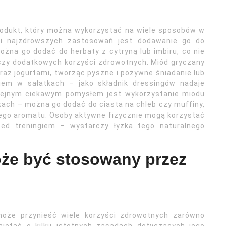
rodukt, który można wykorzystać na wiele sposobów w
h i najzdrowszych zastosowań jest dodawanie go do
ożna go dodać do herbaty z cytryną lub imbiru, co nie
rczy dodatkowych korzyści zdrowotnych. Miód gryczany
az jogurtami, tworząc pyszne i pożywne śniadanie lub
iem w sałatkach – jako składnik dressingów nadaje
lejnym ciekawym pomysłem jest wykorzystanie miodu
kach – można go dodać do ciasta na chleb czy muffiny,
nego aromatu. Osoby aktywne fizycznie mogą korzystać
zed treningiem – wystarczy łyżka tego naturalnego
że być stosowany przez
 może przynieść wiele korzyści zdrowotnych zarówno