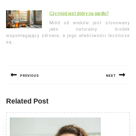
Czy miód jest dobry na gardło?
Miód od wieków jest stosowany
jako naturalny środek
wspomagający zdrowie, a jego właściwości lecznicze
są…
Nawigacja
wpisu
PREVIOUS
NEXT
Previous
Next
post:
post:
Related Post