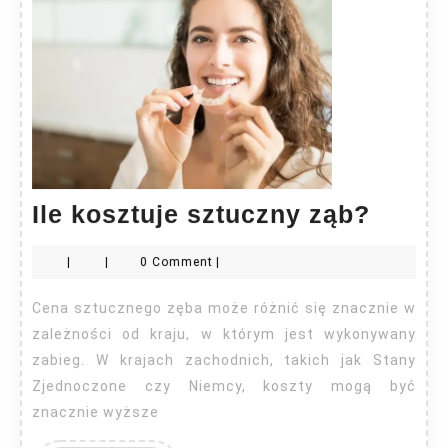
Ile
Ile kosztuje sztuczny ząb?
koszt
|
|
0 Comment
|
sztuc
ząb?
Cena sztucznego zęba może różnić się znacznie w
zależności od kraju, w którym jest wykonywany
zabieg. W krajach zachodnich, takich jak Stany
Zjednoczone czy Niemcy, koszty mogą być
znacznie wyższe