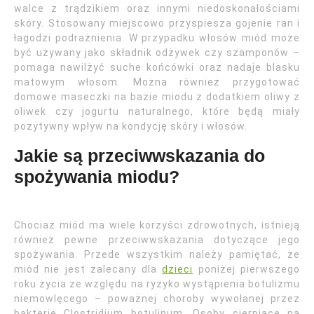
walce z trądzikiem oraz innymi niedoskonałościami
skóry. Stosowany miejscowo przyspiesza gojenie ran i
łagodzi podrażnienia. W przypadku włosów miód może
być używany jako składnik odżywek czy szamponów –
pomaga nawilżyć suche końcówki oraz nadaje blasku
matowym włosom. Można również przygotować
domowe maseczki na bazie miodu z dodatkiem oliwy z
oliwek czy jogurtu naturalnego, które będą miały
pozytywny wpływ na kondycję skóry i włosów.
Jakie są przeciwwskazania do
spożywania miodu?
Chociaż miód ma wiele korzyści zdrowotnych, istnieją
również pewne przeciwwskazania dotyczące jego
spożywania. Przede wszystkim należy pamiętać, że
miód nie jest zalecany dla
dzieci
poniżej pierwszego
roku życia ze względu na ryzyko wystąpienia botulizmu
niemowlęcego – poważnej choroby wywołanej przez
bakterie Clostridium botulinum. Osoby cierpiące na