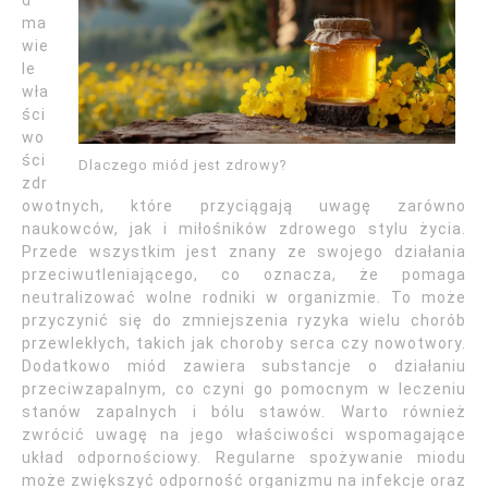
d
ma
wie
le
wła
ści
wo
ści
Dlaczego miód jest zdrowy?
zdr
owotnych, które przyciągają uwagę zarówno
naukowców, jak i miłośników zdrowego stylu życia.
Przede wszystkim jest znany ze swojego działania
przeciwutleniającego, co oznacza, że pomaga
neutralizować wolne rodniki w organizmie. To może
przyczynić się do zmniejszenia ryzyka wielu chorób
przewlekłych, takich jak choroby serca czy nowotwory.
Dodatkowo miód zawiera substancje o działaniu
przeciwzapalnym, co czyni go pomocnym w leczeniu
stanów zapalnych i bólu stawów. Warto również
zwrócić uwagę na jego właściwości wspomagające
układ odpornościowy. Regularne spożywanie miodu
może zwiększyć odporność organizmu na infekcje oraz