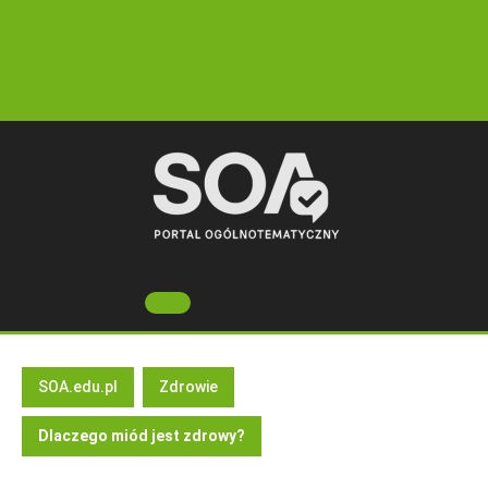
Skip
to
content
Open
Button
SOA.edu.pl
Zdrowie
Dlaczego miód jest zdrowy?