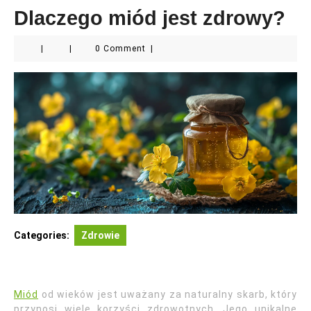
Dlaczego miód jest zdrowy?
|
|
0 Comment
|
Categories:
Zdrowie
Miód
od wieków jest uważany za naturalny skarb, który
przynosi wiele korzyści zdrowotnych. Jego unikalne