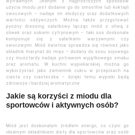
wytrawnych. Jednym z najprostszych sposobów
użycia miodu jest dodanie go do smoothie lub koktajli
owocowych – nadaje im słodyczy oraz dodatkowych
wartości odżywczych. Można także przygotować
pyszny dressing sałatkowy łącząc miód z oliwą z
oliwek oraz sokiem cytrynowym – taki sos doskonale
komponuje się z sałatkami warzywnymi czy
owocowymi. Miód świetnie sprawdza się również jako
składnik marynat do mięs – dodany do sosu sojowego
czy musztardy nadaje potrawom wyjątkowego smaku
oraz aromatu. W kuchni wypiekarskiej można go
wykorzystać jako zamiennik cukru w przepisach na
ciasta czy ciasteczka – dzięki temu wypieki będą
zdrowsze i bardziej aromatyczne.
Jakie są korzyści z miodu dla
sportowców i aktywnych osób?
Miód jest doskonałym źródłem energii, co czyni go
idealnym składnikiem diety dla sportowców oraz osób