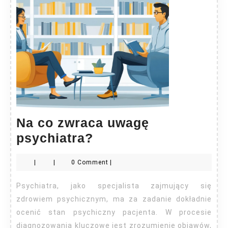
Na co zwraca uwagę
Na
psychiatra?
co
|
|
0 Comment
|
zwraca
uwagę
Psychiatra, jako specjalista zajmujący się
psychiatra?
zdrowiem psychicznym, ma za zadanie dokładnie
ocenić stan psychiczny pacjenta. W procesie
diagnozowania kluczowe jest zrozumienie objawów,