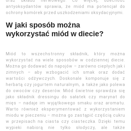
oraz układu nerwowego. Co więcej, obecność
antyoksydantów sprawia, że miód ma potencjał do
ochrony komórek przed uszkodzeniami oksydacyjnymi.
W jaki sposób można
wykorzystać miód w diecie?
Miód to wszechstronny składnik, który można
wykorzystać na wiele sposobów w codziennej diecie.
Można go dodawać do napojów – zarówno ciepłych jak i
zimnych – aby wzbogacić ich smak oraz dodać
wartości odżywczych. Doskonale komponuje się z
herbatą czy jogurtem naturalnym, a także jako polewa
do owoców czy deserów. Miód świetnie sprawdza się
jako składnik dressingu do sałatek czy marynat do
mięs – nadaje im wyjątkowego smaku oraz aromatu.
Warto również eksperymentować z wykorzystaniem
miodu w pieczeniu – można go zastąpić częścią cukru
w przepisach na ciasta czy ciasteczka. Dzięki temu
wypieki nabiorą nie tylko słodyczy, ale także