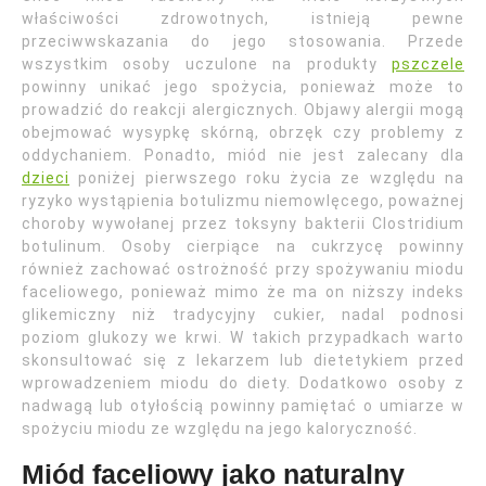
właściwości zdrowotnych, istnieją pewne
przeciwwskazania do jego stosowania. Przede
wszystkim osoby uczulone na produkty
pszczele
powinny unikać jego spożycia, ponieważ może to
prowadzić do reakcji alergicznych. Objawy alergii mogą
obejmować wysypkę skórną, obrzęk czy problemy z
oddychaniem. Ponadto, miód nie jest zalecany dla
dzieci
poniżej pierwszego roku życia ze względu na
ryzyko wystąpienia botulizmu niemowlęcego, poważnej
choroby wywołanej przez toksyny bakterii Clostridium
botulinum. Osoby cierpiące na cukrzycę powinny
również zachować ostrożność przy spożywaniu miodu
faceliowego, ponieważ mimo że ma on niższy indeks
glikemiczny niż tradycyjny cukier, nadal podnosi
poziom glukozy we krwi. W takich przypadkach warto
skonsultować się z lekarzem lub dietetykiem przed
wprowadzeniem miodu do diety. Dodatkowo osoby z
nadwagą lub otyłością powinny pamiętać o umiarze w
spożyciu miodu ze względu na jego kaloryczność.
Miód faceliowy jako naturalny