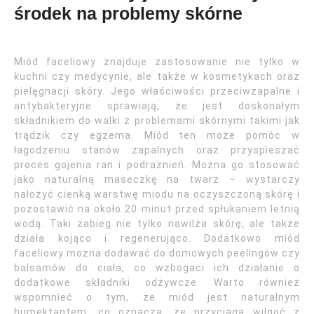
środek na problemy skórne
Miód faceliowy znajduje zastosowanie nie tylko w
kuchni czy medycynie, ale także w kosmetykach oraz
pielęgnacji skóry. Jego właściwości przeciwzapalne i
antybakteryjne sprawiają, że jest doskonałym
składnikiem do walki z problemami skórnymi takimi jak
trądzik czy egzema. Miód ten może pomóc w
łagodzeniu stanów zapalnych oraz przyspieszać
proces gojenia ran i podrażnień. Można go stosować
jako naturalną maseczkę na twarz – wystarczy
nałożyć cienką warstwę miodu na oczyszczoną skórę i
pozostawić na około 20 minut przed spłukaniem letnią
wodą. Taki zabieg nie tylko nawilża skórę, ale także
działa kojąco i regenerująco. Dodatkowo miód
faceliowy można dodawać do domowych peelingów czy
balsamów do ciała, co wzbogaci ich działanie o
dodatkowe składniki odżywcze. Warto również
wspomnieć o tym, że miód jest naturalnym
humektantem, co oznacza, że przyciąga wilgoć z