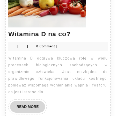
Witamina
Witamina D na co?
D
|
|
0 Comment
|
na
co?
Witamina D odgrywa kluczową rolę w wielu
procesach biologicznych zachodzących w
organizmie człowieka. Jest niezbędna do
prawidłowego funkcjonowania układu kostnego,
ponieważ wspomaga wchłanianie wapnia i fosforu,
co jest istotne dla
READ
READ MORE
MORE