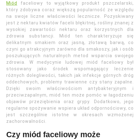
Miód
faceliowy to wyjątkowy produkt pszczelarski,
który zdobywa coraz większą popularność ze względu
na swoje liczne właściwości lecznicze. Pozyskiwany
jest z nektaru kwiatów facelii błękitnej, rośliny znanej z
wysokiej zawartości nektaru oraz korzystnych dla
zdrowia substancji. Miód ten charakteryzuje się
delikatnym smakiem oraz jasną, złotawą barwą, co
czyni go atrakcyjnym zarówno dla smakoszy, jak i osób
poszukujących naturalnych metod wsparcia swojego
zdrowia. W medycynie ludowej miód faceliowy był
stosowany jako środek wspomagający leczenie
różnych dolegliwości, takich jak infekcje górnych dróg
oddechowych, problemy trawienne czy stany zapalne.
Dzięki swoim właściwościom antybakteryjnym i
przeciwzapalnym, miód ten może pomóc w łagodzeniu
objawów przeziębienia oraz grypy. Dodatkowo, jego
regularne spożywanie wspiera układ odpornościowy, co
jest szczególnie istotne w okresach wzmożonej
zachorowalności.
Czy miód faceliowy może