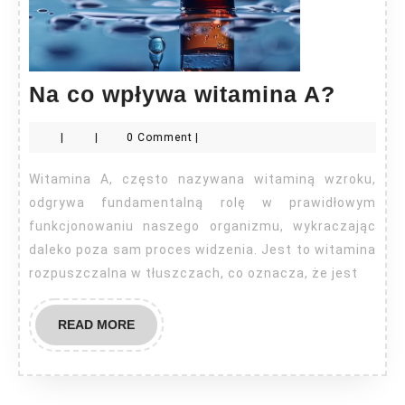
Na
Na co wpływa witamina A?
co
|
|
0 Comment
|
wpły
witam
Witamina A, często nazywana witaminą wzroku,
A?
odgrywa fundamentalną rolę w prawidłowym
funkcjonowaniu naszego organizmu, wykraczając
daleko poza sam proces widzenia. Jest to witamina
rozpuszczalna w tłuszczach, co oznacza, że jest
READ
READ MORE
MORE