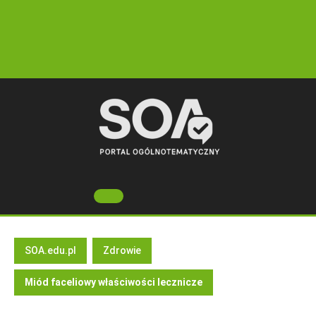
Skip
to
content
Open
Button
SOA.edu.pl
Zdrowie
Miód faceliowy właściwości lecznicze