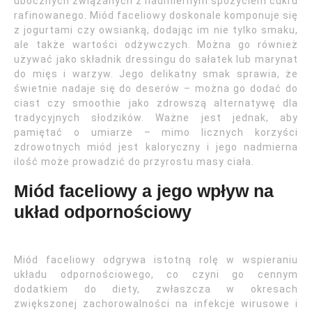
ubocznych związanych z nadmiernym spożyciem cukru
rafinowanego. Miód faceliowy doskonale komponuje się
z jogurtami czy owsianką, dodając im nie tylko smaku,
ale także wartości odżywczych. Można go również
używać jako składnik dressingu do sałatek lub marynat
do mięs i warzyw. Jego delikatny smak sprawia, że
świetnie nadaje się do deserów – można go dodać do
ciast czy smoothie jako zdrowszą alternatywę dla
tradycyjnych słodzików. Ważne jest jednak, aby
pamiętać o umiarze – mimo licznych korzyści
zdrowotnych miód jest kaloryczny i jego nadmierna
ilość może prowadzić do przyrostu masy ciała.
Miód faceliowy a jego wpływ na
układ odpornościowy
Miód faceliowy odgrywa istotną rolę w wspieraniu
układu odpornościowego, co czyni go cennym
dodatkiem do diety, zwłaszcza w okresach
zwiększonej zachorowalności na infekcje wirusowe i