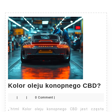
Kol
Kolor oleju konopnego CBD?
ole
|
|
0 Comment
|
ko
CB
„`html Kolor oleju konopnego CBD jest często