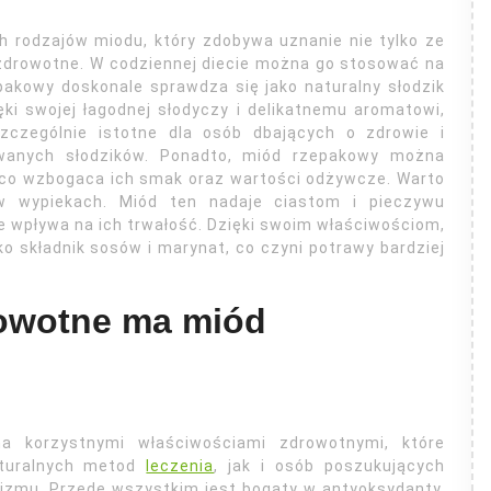
h rodzajów miodu, który zdobywa uznanie nie tylko ze
zdrowotne. W codziennej diecie można go stosować na
akowy doskonale sprawdza się jako naturalny słodzik
ęki swojej łagodnej słodyczy i delikatnemu aromatowi,
zczególnie istotne dla osób dbających o zdrowie i
nowanych słodzików. Ponadto, miód rzepakowy można
 co wzbogaca ich smak oraz wartości odżywcze. Warto
 wypiekach. Miód ten nadaje ciastom i pieczywu
e wpływa na ich trwałość. Dzięki swoim właściwościom,
 składnik sosów i marynat, co czyni potrawy bardziej
rowotne ma miód
a korzystnymi właściwościami zdrowotnymi, które
aturalnych metod
leczenia
, jak i osób poszukujących
izmu. Przede wszystkim jest bogaty w antyoksydanty,