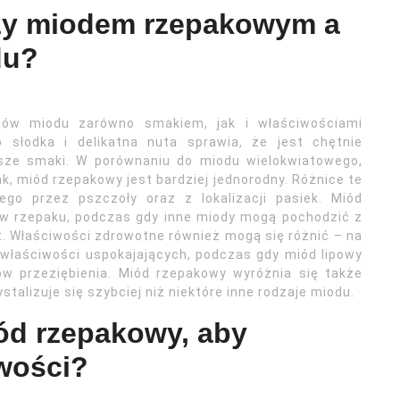
dzy miodem rzepakowym a
du?
jów miodu zarówno smakiem, jak i właściwościami
o słodka i delikatna nuta sprawia, że jest chętnie
jsze smaki. W porównaniu do miodu wielokwiatowego,
k, miód rzepakowy jest bardziej jednorodny. Różnice te
ego przez pszczoły oraz z lokalizacji pasiek. Miód
ów rzepaku, podczas gdy inne miody mogą pochodzić z
t. Właściwości zdrowotne również mogą się różnić – na
 właściwości uspokajających, podczas gdy miód lipowy
ów przeziębienia. Miód rzepakowy wyróżnia się także
talizuje się szybciej niż niektóre inne rodzaje miodu.
ód rzepakowy, aby
wości?