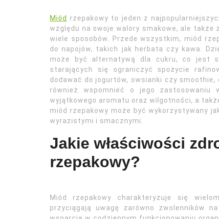
Miód
rzepakowy to jeden z najpopularniejszyc
względu na swoje walory smakowe, ale także 
wiele sposobów. Przede wszystkim, miód rzep
do napojów, takich jak herbata czy kawa. Dzi
może być alternatywą dla cukru, co jest s
starających się ograniczyć spożycie rafi
dodawać do jogurtów, owsianki czy smoothie,
również wspomnieć o jego zastosowaniu w
wyjątkowego aromatu oraz wilgotności, a takż
miód rzepakowy może być wykorzystywany jako
wyrazistymi i smacznymi.
Jakie właściwości zd
rzepakowy?
Miód rzepakowy charakteryzuje się wielom
przyciągają uwagę zarówno zwolenników n
wsparcia w codziennym funkcjonowaniu organ