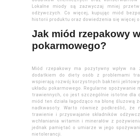
Lokalne miody są zazwyczaj mniej przetwo
odżywczych. Co więcej, kupując miód bezp
historii produktu oraz dowiedzenia się więcej 
Jak miód rzepakowy w
pokarmowego?
Miód rzepakowy ma pozytywny wpływ na z
dodatkiem do diety osób z problemami tra
wspierają rozwój korzystnych bakterii jelitow
układu pokarmowego. Regularne spożywanie 
trawiennych, co jest szczególnie istotne dla
miód ten działa łagodząco na błonę śluzową ż
nadkwasoty. Warto również podkreślić, że
trawienie i przyswajanie składników odżywc
wchłaniania witamin i minerałów z pożywie
jednak pamiętać o umiarze w jego spożywaniu
nietolerancji.