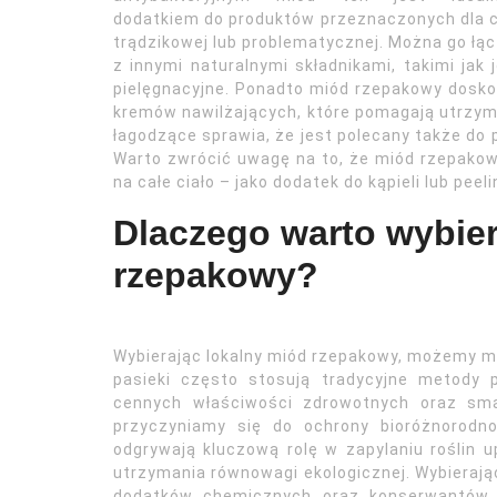
dodatkiem do produktów przeznaczonych dla 
trądzikowej lub problematycznej. Można go łą
z innymi naturalnymi składnikami, takimi jak
pielęgnacyjne. Ponadto miód rzepakowy dosko
kremów nawilżających, które pomagają utrzyma
łagodzące sprawia, że jest polecany także do p
Warto zwrócić uwagę na to, że miód rzepakow
na całe ciało – jako dodatek do kąpieli lub pee
Dlaczego warto wybier
rzepakowy?
Wybierając lokalny miód rzepakowy, możemy mi
pasieki często stosują tradycyjne metody
cennych właściwości zdrowotnych oraz sma
przyczyniamy się do ochrony bioróżnorodn
odgrywają kluczową rolę w zapylaniu roślin 
utrzymania równowagi ekologicznej. Wybierają
dodatków chemicznych oraz konserwantów 