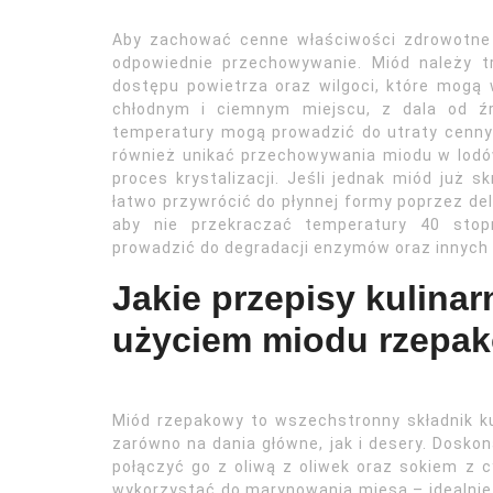
Aby zachować cenne właściwości zdrowotne
odpowiednie przechowywanie. Miód należy t
dostępu powietrza oraz wilgoci, które mogą 
chłodnym i ciemnym miejscu, z dala od źr
temperatury mogą prowadzić do utraty cenn
również unikać przechowywania miodu w lodó
proces krystalizacji. Jeśli jednak miód już 
łatwo przywrócić do płynnej formy poprzez del
aby nie przekraczać temperatury 40 stop
prowadzić do degradacji enzymów oraz innych 
Jakie przepisy kulina
użyciem miodu rzepa
Miód rzepakowy to wszechstronny składnik ku
zarówno na dania główne, jak i desery. Dosko
połączyć go z oliwą z oliwek oraz sokiem z 
wykorzystać do marynowania mięsa – idealnie