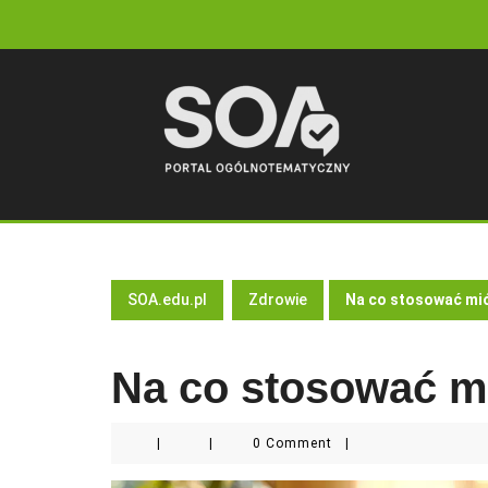
Skip
to
content
SOA.edu.pl
Zdrowie
Na co stosować mi
Na co stosować m
|
|
0 Comment
|