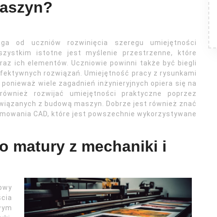
maszyn?
a od uczniów rozwinięcia szeregu umiejętności
szystkim istotne jest myślenie przestrzenne, które
raz ich elementów. Uczniowie powinni także być biegli
efektywnych rozwiązań. Umiejętność pracy z rysunkami
ponieważ wiele zagadnień inżynieryjnych opiera się na
również rozwijać umiejętności praktyczne poprzez
wiązanych z budową maszyn. Dobrze jest również znać
amowania CAD, które jest powszechnie wykorzystywane
o matury z mechaniki i
owy
cia
owym