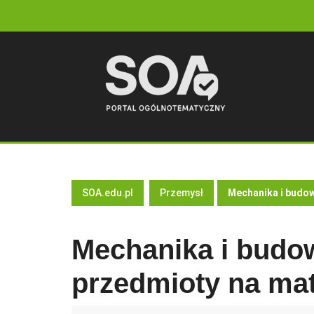
Skip
to
content
SOA.edu.pl
Przemysł
Mechanika i budow
Mechanika i budo
przedmioty na ma