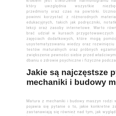
krokiem jest stworzenie harmonogramu nau
który uwzględnia wszystkie niezbę
przedmioty oraz czas na powtórki. Ucznio
powinni korzystać z różnorodnych materia
edukacyjnych, takich jak podręczniki, notat
lekcji oraz zasoby internetowe. Warto rów
brać udział w kursach przygotowawczych 
zajęciach dodatkowych, które mogą pomó
usystematyzowaniu wiedzy oraz rozwinięciu 
testów maturalnych oraz próbnych egzami
zwiększenie pewności siebie przed właściwy
dbaniu o zdrowie psychiczne i fizyczne podcz
Jakie są najczęstsze 
mechaniki i budowy 
Matura z mechaniki i budowy maszyn rodzi w
pojawia się pytanie o to, jakie konkretne 
zastanawiają się również nad tym, jak wygląda