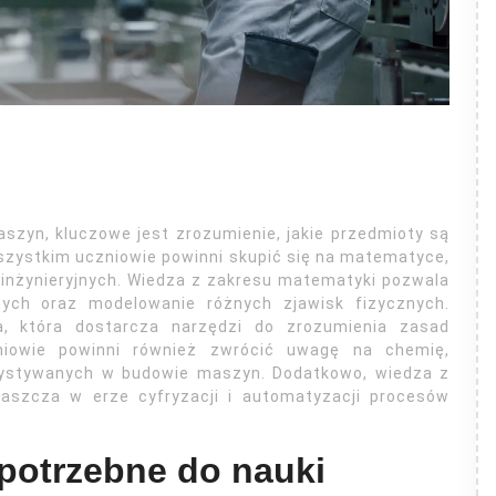
szyn, kluczowe jest zrozumienie, jakie przedmioty są
szystkim uczniowie powinni skupić się na matematyce,
 inżynieryjnych. Wiedza z zakresu matematyki pozwala
nych oraz modelowanie różnych zjawisk fizycznych.
a, która dostarcza narzędzi do zrozumienia zasad
iowie powinni również zwrócić uwagę na chemię,
zystywanych w budowie maszyn. Dodatkowo, wiedza z
łaszcza w erze cyfryzacji i automatyzacji procesów
 potrzebne do nauki