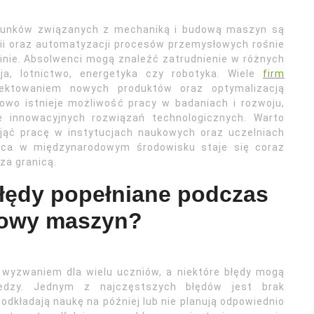
runków związanych z mechaniką i budową maszyn są
gii oraz automatyzacji procesów przemysłowych rośnie
inie. Absolwenci mogą znaleźć zatrudnienie w różnych
ja, lotnictwo, energetyka czy robotyka. Wiele
firm
jektowaniem nowych produktów oraz optymalizacją
owo istnieje możliwość pracy w badaniach i rozwoju,
e innowacyjnych rozwiązań technologicznych. Warto
jąć pracę w instytucjach naukowych oraz uczelniach
aca w międzynarodowym środowisku staje się coraz
 za granicą.
błędy popełniane podczas
dowy maszyn?
wyzwaniem dla wielu uczniów, a niektóre błędy mogą
edzy. Jednym z najczęstszych błędów jest brak
dkładają naukę na później lub nie planują odpowiednio