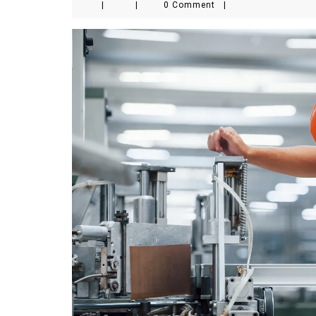
|
|
0 Comment
|