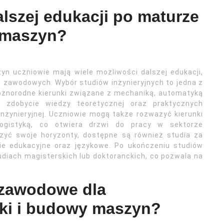
alszej edukacji po maturze
 maszyn?
n uczniowie mają wiele możliwości dalszej edukacji,
r zawodowych. Wybór studiów inżynieryjnych to jedna z
 różnorodne kierunki związane z mechaniką, automatyką
 zdobycie wiedzy teoretycznej oraz praktycznych
nżynieryjnej. Uczniowie mogą także rozważyć kierunki
ogistyką, co otwiera drzwi do pracy w sektorze
zyć swoje horyzonty, dostępne są również studia za
ie edukacyjne oraz językowe. Po ukończeniu studiów
udiach magisterskich lub doktoranckich, co pozwala na
 zawodowe dla
ki i budowy maszyn?