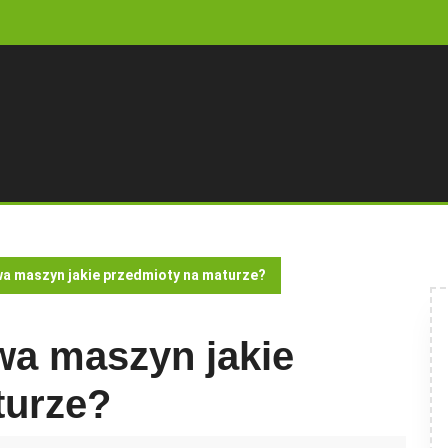
a maszyn jakie przedmioty na maturze?
wa maszyn jakie
turze?