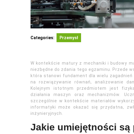
Categories:
Przemysł
W kontekście matury z mechaniki i budowy ma
niezbędne do zdania tego egzaminu. Przede w
która stanowi fundament dla wielu zagadnień
na rozwiązywanie równań, analizowanie da
Kolejnym istotnym przedmiotem jest fizyk
działania maszyn oraz mechanizmów. Uczn
szczególnie w kontekście materiałów wykor
informatyki może okazać się przydatna, zw
inżynieryjnych.
Jakie umiejętności są