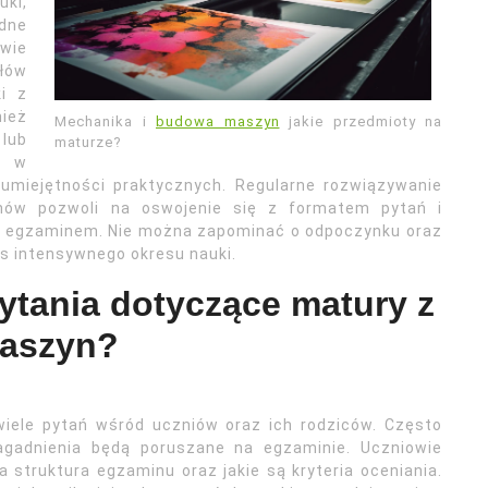
ki,
dne
wie
łów
ki z
nież
Mechanika i
budowa maszyn
jakie przedmioty na
lub
maturze?
c w
umiejętności praktycznych. Regularne rozwiązywanie
nów pozwoli na oswojenie się z formatem pytań i
m egzaminem. Nie można zapominać o odpoczynku oraz
as intensywnego okresu nauki.
pytania dotyczące matury z
maszyn?
iele pytań wśród uczniów oraz ich rodziców. Często
zagadnienia będą poruszane na egzaminie. Uczniowie
 struktura egzaminu oraz jakie są kryteria oceniania.