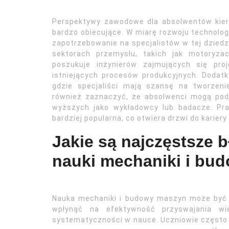
Perspektywy zawodowe dla absolwentów kie
bardzo obiecujące. W miarę rozwoju technolo
zapotrzebowanie na specjalistów w tej dziedz
sektorach przemysłu, takich jak motoryzac
poszukuje inżynierów zajmujących się pro
istniejących procesów produkcyjnych. Dodatk
gdzie specjaliści mają szansę na tworzeni
również zaznaczyć, że absolwenci mogą pod
wyższych jako wykładowcy lub badacze. Pr
bardziej popularna, co otwiera drzwi do kariery
Jakie są najczęstsze 
nauki mechaniki i bu
Nauka mechaniki i budowy maszyn może być 
wpłynąć na efektywność przyswajania wi
systematyczności w nauce. Uczniowie często o