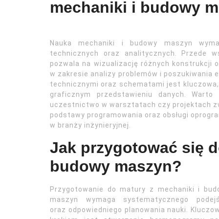
mechaniki i budowy 
Nauka mechaniki i budowy maszyn wymag
technicznych oraz analitycznych. Przede w
pozwala na wizualizację różnych konstrukcji o
w zakresie analizy problemów i poszukiwania 
technicznymi oraz schematami jest kluczowa, 
graficznym przedstawieniu danych. Warto 
uczestnictwo w warsztatach czy projektach z
podstawy programowania oraz obsługi oprogr
w branży inżynieryjnej.
Jak przygotować się d
budowy maszyn?
Przygotowanie do matury z mechaniki i bud
maszyn wymaga systematycznego podejś
oraz odpowiedniego planowania nauki. Klucz