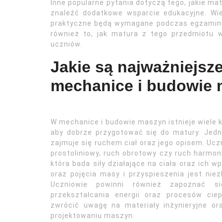
Inne popularne pytania dotyczą tego, jakie mat
znaleźć dodatkowe wsparcie edukacyjne. Wiel
praktyczne będą wymagane podczas egzaminu
również to, jak matura z tego przedmiotu 
uczniów.
Jakie są najważniejsz
mechanice i budowie
W mechanice i budowie maszyn istnieje wiele k
aby dobrze przygotować się do matury. Jed
zajmuje się ruchem ciał oraz jego opisem. Uczn
prostoliniowy, ruch obrotowy czy ruch harmon
która bada siły działające na ciała oraz ich 
oraz pojęcia masy i przyspieszenia jest nie
Uczniowie powinni również zapoznać s
przekształcania energii oraz procesów ci
zwrócić uwagę na materiały inżynieryjne o
projektowaniu maszyn.