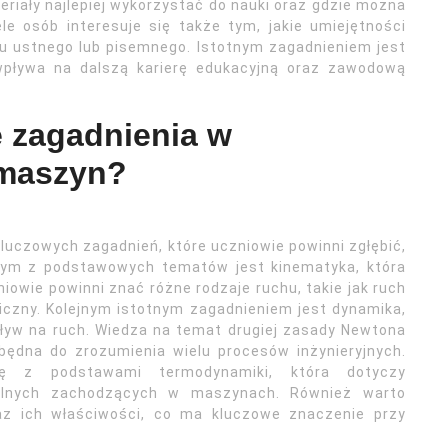
eriały najlepiej wykorzystać do nauki oraz gdzie można
e osób interesuje się także tym, jakie umiejętności
 ustnego lub pisemnego. Istotnym zagadnieniem jest
wpływa na dalszą karierę edukacyjną oraz zawodową
e zagadnienia w
 maszyn?
luczowych zagadnień, które uczniowie powinni zgłębić,
nym z podstawowych tematów jest kinematyka, która
iowie powinni znać różne rodzaje ruchu, takie jak ruch
iczny. Kolejnym istotnym zagadnieniem jest dynamika,
wpływ na ruch. Wiedza na temat drugiej zasady Newtona
zbędna do zrozumienia wielu procesów inżynieryjnych.
ię z podstawami termodynamiki, która dotyczy
eplnych zachodzących w maszynach. Również warto
raz ich właściwości, co ma kluczowe znaczenie przy