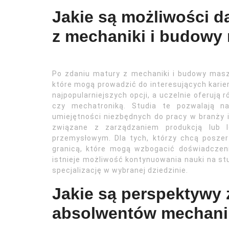
Jakie są możliwości d
z mechaniki i budowy
Po zdaniu matury z mechaniki i budowy maszy
które mogą prowadzić do interesujących karie
najpopularniejszych opcji, a uczelnie oferują
czy mechatroniką. Studia te pozwalają na
umiejętności niezbędnych do pracy w branży i
związane z zarządzaniem produkcją lub l
przemysłowym. Dla tych, którzy chcą poszer
granicą, które mogą wzbogacić doświadczen
istnieje możliwość kontynuowania nauki na st
specjalizację w wybranej dziedzinie.
Jakie są perspektywy
absolwentów mechani