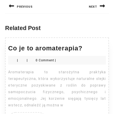
wpisu
PREVIOUS
NEXT
Previous
Next
post:
post:
Related Post
Co
Co je to aromaterapia?
je
|
|
0 Comment
|
to
aromater
Aromaterapia to starożytna praktyka
terapeutyczna, która wykorzystuje naturalne olejki
eteryczne pozyskiwane z roślin do poprawy
samopoczucia fizycznego, psychicznego i
emocjonalnego. Jej korzenie sięgają tysięcy lat
wstecz, odnaleźć ją można w