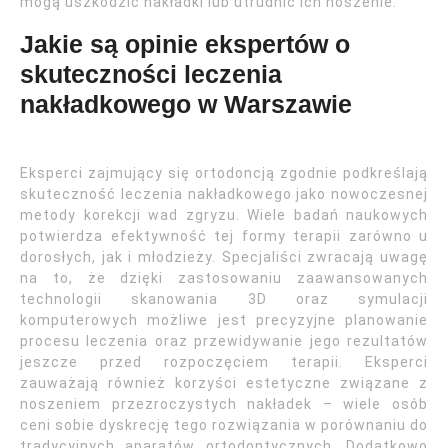
mogą uszkodzić nakładki lub utrudnić ich noszenie.
Jakie są opinie ekspertów o
skuteczności leczenia
nakładkowego w Warszawie
Eksperci zajmujący się ortodoncją zgodnie podkreślają
skuteczność leczenia nakładkowego jako nowoczesnej
metody korekcji wad zgryzu. Wiele badań naukowych
potwierdza efektywność tej formy terapii zarówno u
dorosłych, jak i młodzieży. Specjaliści zwracają uwagę
na to, że dzięki zastosowaniu zaawansowanych
technologii skanowania 3D oraz symulacji
komputerowych możliwe jest precyzyjne planowanie
procesu leczenia oraz przewidywanie jego rezultatów
jeszcze przed rozpoczęciem terapii. Eksperci
zauważają również korzyści estetyczne związane z
noszeniem przezroczystych nakładek – wiele osób
ceni sobie dyskrecję tego rozwiązania w porównaniu do
tradycyjnych aparatów ortodontycznych. Dodatkowo