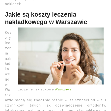
nakładek.
Jakie są koszty leczenia
nakładkowego w Warszawie
Kos
zty
lec
zen
ia
nak
ład
ko
we
go
w
Leczenie nakładkowe
Warszawa
Wa
rsz
awie mogą się znacznie różnić w zależności od wielu
czynników, takich jak doświadczenie ortodonty,
lokalizacja gabinetu oraz stopień skomplikowania