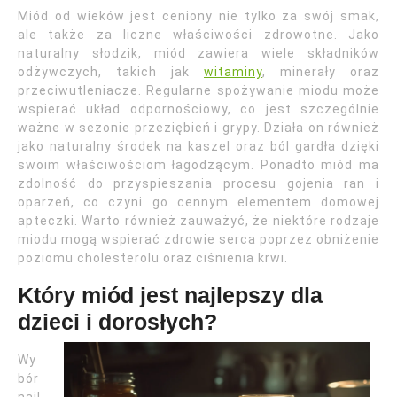
Miód od wieków jest ceniony nie tylko za swój smak,
ale także za liczne właściwości zdrowotne. Jako
naturalny słodzik, miód zawiera wiele składników
odżywczych, takich jak
witaminy
, minerały oraz
przeciwutleniacze. Regularne spożywanie miodu może
wspierać układ odpornościowy, co jest szczególnie
ważne w sezonie przeziębień i grypy. Działa on również
jako naturalny środek na kaszel oraz ból gardła dzięki
swoim właściwościom łagodzącym. Ponadto miód ma
zdolność do przyspieszania procesu gojenia ran i
oparzeń, co czyni go cennym elementem domowej
apteczki. Warto również zauważyć, że niektóre rodzaje
miodu mogą wspierać zdrowie serca poprzez obniżenie
poziomu cholesterolu oraz ciśnienia krwi.
Który miód jest najlepszy dla
dzieci i dorosłych?
Wy
bór