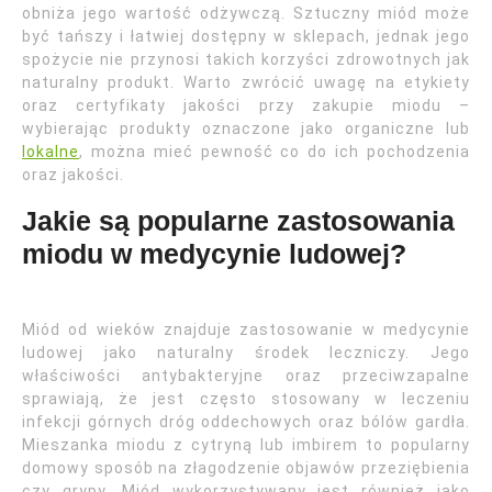
obniża jego wartość odżywczą. Sztuczny miód może
być tańszy i łatwiej dostępny w sklepach, jednak jego
spożycie nie przynosi takich korzyści zdrowotnych jak
naturalny produkt. Warto zwrócić uwagę na etykiety
oraz certyfikaty jakości przy zakupie miodu –
wybierając produkty oznaczone jako organiczne lub
lokalne
, można mieć pewność co do ich pochodzenia
oraz jakości.
Jakie są popularne zastosowania
miodu w medycynie ludowej?
Miód od wieków znajduje zastosowanie w medycynie
ludowej jako naturalny środek leczniczy. Jego
właściwości antybakteryjne oraz przeciwzapalne
sprawiają, że jest często stosowany w leczeniu
infekcji górnych dróg oddechowych oraz bólów gardła.
Mieszanka miodu z cytryną lub imbirem to popularny
domowy sposób na złagodzenie objawów przeziębienia
czy grypy. Miód wykorzystywany jest również jako