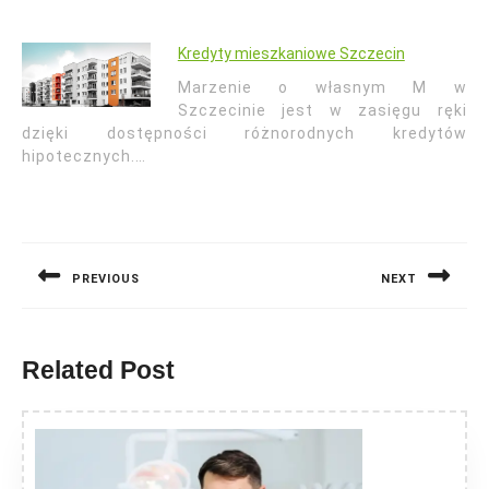
Kredyty mieszkaniowe Szczecin
Marzenie o własnym M w
Szczecinie jest w zasięgu ręki
dzięki dostępności różnorodnych kredytów
hipotecznych.…
Nawigacja
wpisu
PREVIOUS
NEXT
Previous
Next
post:
post:
Related Post