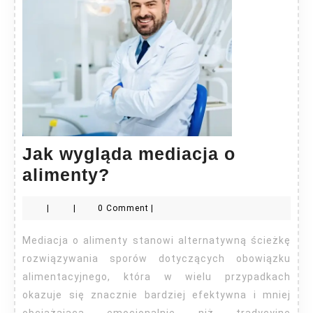
Jak wygląda mediacja o
Jak
alimenty?
wygląda
|
|
0 Comment
|
mediacja
o
Mediacja o alimenty stanowi alternatywną ścieżkę
alimenty?
rozwiązywania sporów dotyczących obowiązku
alimentacyjnego, która w wielu przypadkach
okazuje się znacznie bardziej efektywna i mniej
obciążająca emocjonalnie niż tradycyjne