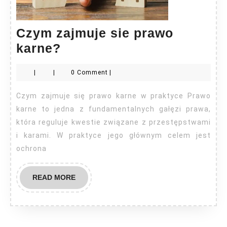
Czym zajmuje sie prawo
Czym
karne?
zajmuje
|
|
0 Comment
|
sie
prawo
Czym zajmuje się prawo karne w praktyce Prawo
karne?
karne to jedna z fundamentalnych gałęzi prawa,
która reguluje kwestie związane z przestępstwami
i karami. W praktyce jego głównym celem jest
ochrona
READ
READ MORE
MORE