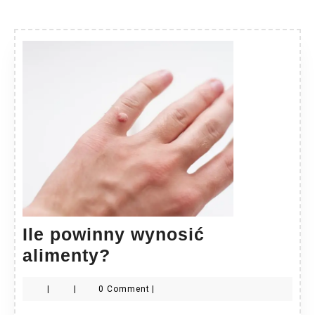
Ile powinny wynosić
Ile
alimenty?
powinny
|
|
0 Comment
|
wynosić