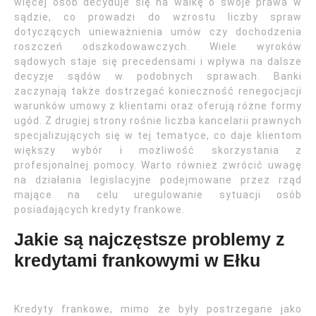
więcej osób decyduje się na walkę o swoje prawa w
sądzie, co prowadzi do wzrostu liczby spraw
dotyczących unieważnienia umów czy dochodzenia
roszczeń odszkodowawczych. Wiele wyroków
sądowych staje się precedensami i wpływa na dalsze
decyzje sądów w podobnych sprawach. Banki
zaczynają także dostrzegać konieczność renegocjacji
warunków umowy z klientami oraz oferują różne formy
ugód. Z drugiej strony rośnie liczba kancelarii prawnych
specjalizujących się w tej tematyce, co daje klientom
większy wybór i możliwość skorzystania z
profesjonalnej pomocy. Warto również zwrócić uwagę
na działania legislacyjne podejmowane przez rząd
mające na celu uregulowanie sytuacji osób
posiadających kredyty frankowe.
Jakie są najczęstsze problemy z
kredytami frankowymi w Ełku
Kredyty frankowe, mimo że były postrzegane jako