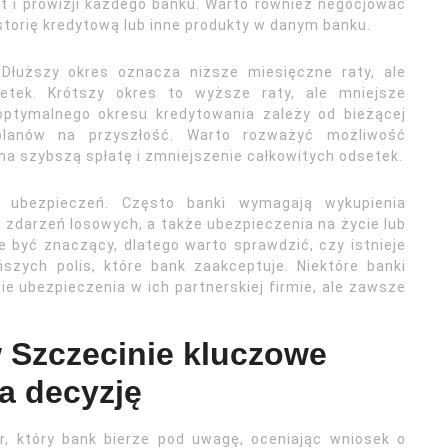
at i prowizji każdego banku. Warto również negocjować
istorię kredytową lub inne produkty w danym banku.
Dłuższy okres oznacza niższe miesięczne raty, ale
etek. Krótszy okres to wyższe raty, ale mniejsze
optymalnego okresu kredytowania zależy od bieżącej
 planów na przyszłość. Warto rozważyć możliwość
 na szybszą spłatę i zmniejszenie całkowitych odsetek.
 ubezpieczeń. Często banki wymagają wykupienia
 zdarzeń losowych, a także ubezpieczenia na życie lub
 być znaczący, dlatego warto sprawdzić, czy istnieje
szych polis, które bank zaakceptuje. Niektóre banki
e ubezpieczenia w ich partnerskiej firmie, ale zawsze
 Szczecinie kluczowe
a decyzję
, który bank bierze pod uwagę, oceniając wniosek o