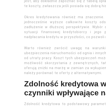
jest, aby dokładnie zapoznać się z tabelą opł
te koszty, zwłaszcza jeśli posiada się dobrą h
Okres kredytowania również ma znaczenie. 
jednocześnie wyższe całkowite koszty ods
zadłużenie w dłuższej perspektywie. Wybór 
sytuacji finansowej kredytobiorcy i jego
nadpłacania kredytu w przyszłości, co pozwoli
Warto również zwrócić uwagę na warunki
ubezpieczenia nieruchomości od ognia i innych
od utraty pracy. Koszt tych ubezpieczeń może
możliwość skorzystania z zewnętrznych, tań
oferują zniżki na marżę w zamian za wykupieni
należy porównać te oferty z alternatywnymi.
Zdolność kredytowa w
czynniki wpływające n
Zdolność kredytowa to podstawowy parametr