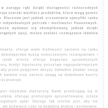
w zasięgu ręki dzięki dostępności różnorodnych
eruje szeroki wachlarz produktów, które mogą pomóc
 Kluczowe jest jednak zrozumienie specyfiki rynku
 indywidualnych potrzeb i możliwości finansowych.
może wydawać się skomplikowany, jednak dzięki
stępnych opcji, można znaleźć rozwiązanie idealnie
 miasto, oferuje wiele możliwości zarówno na rynku
e deweloperskie kuszą nowoczesnymi rozwiązaniami i
dy rynek wtórny oferuje bogactwo sprawdzonych
boru, kredyt hipoteczny pozostaje najpopularniejszym
aby przed podjęciem decyzji dokładnie zbadać swoją
ych banków oraz zwrócić uwagę na dodatkowe koszty
czy prowizje.
est niezwykle elastyczny. Banki prześcigają się w
runków, oferując promocyjne oprocentowanie, niższe
gólnych opłat. Dlatego tak istotne jest, aby nie
 ale poświęcić czas na dogłębną analizę i porównanie.