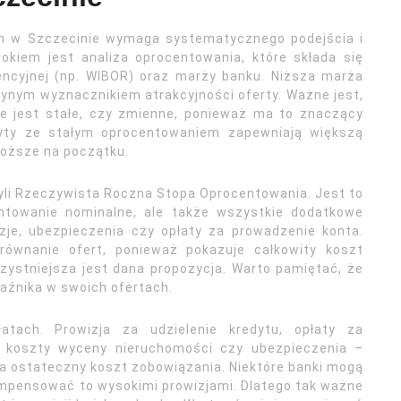
h w Szczecinie wymaga systematycznego podejścia i
okiem jest analiza oprocentowania, które składa się
ncyjnej (np. WIBOR) oraz marży banku. Niższa marża
edynym wyznacznikiem atrakcyjności oferty. Ważne jest,
e jest stałe, czy zmienne, ponieważ ma to znaczący
dyty ze stałym oprocentowaniem zapewniają większą
roższe na początku.
li Rzeczywista Roczna Stopa Oprocentowania. Jest to
entowanie nominalne, ale także wszystkie dodatkowe
zje, ubezpieczenia czy opłaty za prowadzenie konta.
ównanie ofert, ponieważ pokazuje całkowity koszt
rzystniejsza jest dana propozycja. Warto pamiętać, że
aźnika w swoich ofertach.
ach. Prowizja za udzielenie kredytu, opłaty za
), koszty wyceny nieruchomości czy ubezpieczenia –
na ostateczny koszt zobowiązania. Niektóre banki mogą
ompensować to wysokimi prowizjami. Dlatego tak ważne