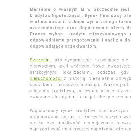
Marzenie o własnym M w Szczecinie jest 
kredytów hipotecznych. Rynek finansowy of
w sfinansowaniu zakupu wymarzonego lokum.
szczecińskiego oraz dopasowanie oferty do
Proces wyboru kredytu mieszkaniowego 
odpowiedniemu przygotowaniu i analizie do
odpowiadające oczekiwaniom.
Szczecin
, jako dynamicznie rozwijające się
pierwotnym, jak i wtórnym. Nowe inwestycj
atrakcyjnymi lokalizacjami, podczas g
nieruchomości
z historią. Niezależnie od wy
sposobem finansowania zakupu. Ważne jest, 
zdolność kredytową, porównać oferty różn
związane z kredytem, takie jak ubezpieczenia 
Współczesny rynek kredytów hipotecznych j
proponowaniu coraz to korzystniejszych wa
marże czy możliwość negocjowania poszcze
poprzestawać na pierwszej napotkanej ofercie,