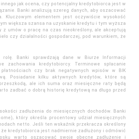
innego jak ocena, czy potencjalny kredytobiorca jest w
ązanie. Banki analizują szereg danych, aby oszacować
ia. Kluczowym elementem jest oczywiście wysokość
 tym większa szansa na uzyskanie kredytu i tym wyższa
y z umów o pracę na czas nieokreślony, ale akceptują
eło czy działalności gospodarczej, pod warunkiem, że
ą rolę. Banki sprawdzają dane w Biurze Informacji
we zachowania kredytobiorcy. Terminowe spłacanie
w płatnościach czy brak negatywnych wpisów w BIK
wą. Posiadanie kilku aktywnych kredytów, które są
 przeszkodą, ale ich suma oraz miesięczne raty będą
arto zadbać o dobrą historię kredytową na długo przed
okości zadłużenia do miesięcznych dochodów. Banki
come), który określa procentowy udział miesięcznych
dach netto. Jeśli ten wskaźnik przekracza określony
 że kredytobiorca jest nadmiernie zadłużony i odmówić
iosku warto oszacować swoje obecne zadłużenie i