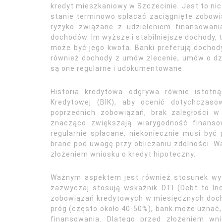
kredyt mieszkaniowy w Szczecinie. Jest to nic 
stanie terminowo spłacać zaciągnięte zobowi
ryzyko związane z udzieleniem finansowan
dochodów. Im wyższe i stabilniejsze dochody,
może być jego kwota. Banki preferują dochod
również dochody z umów zlecenie, umów o dzi
są one regularne i udokumentowane.
Historia kredytowa odgrywa równie istotn
Kredytowej (BIK), aby ocenić dotychczaso
poprzednich zobowiązań, brak zaległości 
znacząco zwiększają wiarygodność finanso
regularnie spłacane, niekoniecznie musi być
brane pod uwagę przy obliczaniu zdolności. W
złożeniem wniosku o kredyt hipoteczny.
Ważnym aspektem jest również stosunek wys
zazwyczaj stosują wskaźnik DTI (Debt to In
zobowiązań kredytowych w miesięcznych docho
próg (często około 40-50%), bank może uznać,
finansowania. Dlatego przed złożeniem wn