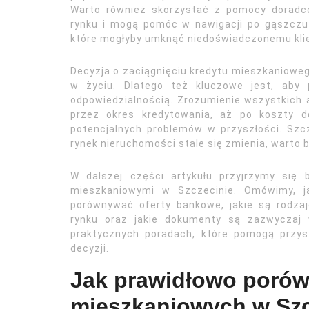
Warto również skorzystać z pomocy doradcó
rynku i mogą pomóc w nawigacji po gąszczu
które mogłyby umknąć niedoświadczonemu kli
Decyzja o zaciągnięciu kredytu mieszkaniowe
w życiu. Dlatego też kluczowe jest, aby
odpowiedzialnością. Zrozumienie wszystkich
przez okres kredytowania, aż po koszty d
potencjalnych problemów w przyszłości. Szc
rynek nieruchomości stale się zmienia, warto 
W dalszej części artykułu przyjrzymy się
mieszkaniowymi w Szczecinie. Omówimy, ja
porównywać oferty bankowe, jakie są rodza
rynku oraz jakie dokumenty są zazwyczaj 
praktycznych poradach, które pomogą przys
decyzji.
Jak prawidłowo porów
mieszkaniowych w Szc