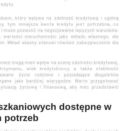
redytu.
ikiem, który wpływa na zdolność kredytową i ogólną
ny, tym mniejsza kwota kredytu jest potrzebna, co
e i może pozwolić na negocjowanie lepszych warunków.
wartości nieruchomości jako wkładu własnego, ale
em. Wkład własny stanowi również zabezpieczenie dla
wnież mogą mieć wpływ na ocenę zdolności kredytowej.
zymaniu, wiek kredytobiorcy, a także stabilność
zowane życie rodzinne i posiadające długoletnie
ane jako bardziej wiarygodne. Warto przygotować
sytuację życiową i finansową, aby móc przedstawić
eszkaniowych dostępne w
h potrzeb