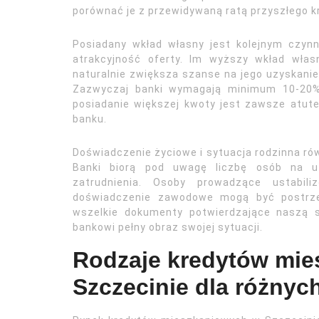
porównać je z przewidywaną ratą przyszłego k
Posiadany wkład własny jest kolejnym czynn
atrakcyjność oferty. Im wyższy wkład włas
naturalnie zwiększa szanse na jego uzyskani
Zazwyczaj banki wymagają minimum 10-20% 
posiadanie większej kwoty jest zawsze atut
banku.
Doświadczenie życiowe i sytuacja rodzinna ró
Banki biorą pod uwagę liczbę osób na utr
zatrudnienia. Osoby prowadzące ustabili
doświadczenie zawodowe mogą być postrzeg
wszelkie dokumenty potwierdzające naszą 
bankowi pełny obraz swojej sytuacji.
Rodzaje kredytów mi
Szczecinie dla różnyc