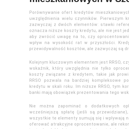
Porównywanie ofert kredytów mieszkaniowyc
uwzględnienia wielu czynników. Pierwszym kr
zazwyczaj z dwóch elementów: stawki refere
oznacza niższe koszty kredytu, ale nie jest j
aby zwrócić uwagę na to, czy oprocentowani
wpływ na wysokość rat w przyszłości. Kre
przewidywalność kosztów, ale zazwyczaj są d
Kolejnym kluczowym elementem jest RRSO, czy
wskaźnik, który uwzględnia nie tylko oproc
koszty związane z kredytem, takie jak prowi
RRSO pozwala na bardziej kompleksowe por
kredytu w skali roku. Im niższe RRSO, tym ko
banki mają obowiązek prezentowania tego wsk
Nie można zapominać o dodatkowych opłat
wcześniejszą spłatę (jeśli są przewidziane
wszystkie te elementy sumują się i wpływają 
oferować atrakcyjne oprocentowanie, ale rek