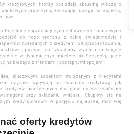
w kredytowych, którzy posiadają aktualną wiedzę o
 bankowych propozycji, zwracając uwagę na aspekty,
entowi.
go to jedno z najważniejszych zobowiązań finansowych
 podejść do tego procesu z pełną świadomością i
 aspektów związanych z kredytem, od oprocentowania,
odatkowe, pozwoli na świadomy wybór i uniknięcie
zególnie w dynamicznym mieście jak Szczecin, gdzie
być na bieżąco z trendami i dostępnymi opcjami.
 bliżej kluczowym aspektom związanym z kredytami
kie czynniki wpływają na zdolność kredytową, jak
je kredytów hipotecznych dostępne na szczecińskim
wymagane przy składaniu wniosku. Skupimy się na
złym kredytobiorcom w podjęciu najlepszej możliwej
nać oferty kredytów
zecinie