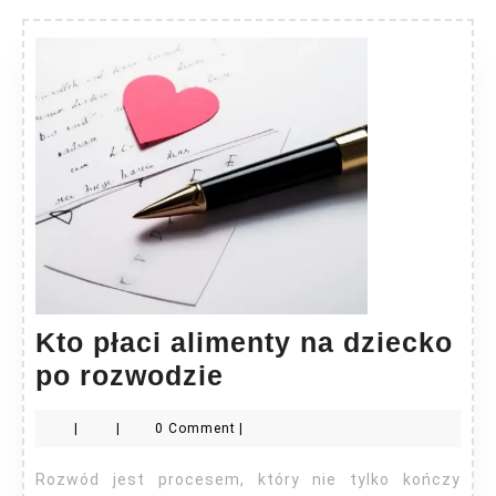
Kto płaci alimenty na dziecko
Kto
po rozwodzie
płaci
|
|
0 Comment
|
alimenty
na
Rozwód jest procesem, który nie tylko kończy