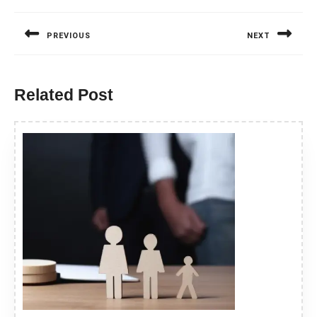
Nawigacja
wpisu
PREVIOUS
NEXT
Previous
Next
post:
post:
Related Post