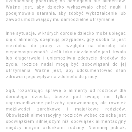
uzasadnioną podstawę do domagania się alimentów.
Ważne jest, aby dziecko wykazywało chęć nauki i
podejmowało starania, aby zdobyć wykształcenie lub
zawód umożliwiający mu samodzielne utrzymanie.
Inne sytuacje, w których dorosłe dziecko może ubiegać
się o alimenty, obejmują przypadek, gdy osoba ta jest
niezdolna do pracy ze względu na chorobę lub
niepełnosprawność. Jeśli taka niezdolność jest trwała
lub długotrwała i uniemożliwia zdobycie środków do
życia, rodzice nadal mogą być zobowiązani do jej
utrzymania. Ważne jest, aby udokumentować stan
zdrowia i jego wpływ na zdolność do pracy.
Sąd, rozpatrując sprawę o alimenty od rodziców dla
dorosłego dziecka, bierze pod uwagę nie tylko
usprawiedliwione potrzeby uprawnionego, ale również
możliwości zarobkowe i majątkowe rodziców.
Obowiązek alimentacyjny rodziców wobec dziecka jest
obowiązkiem silniejszym niż obowiązek alimentacyjny
między innymi członkami rodziny. Niemniej jednak,