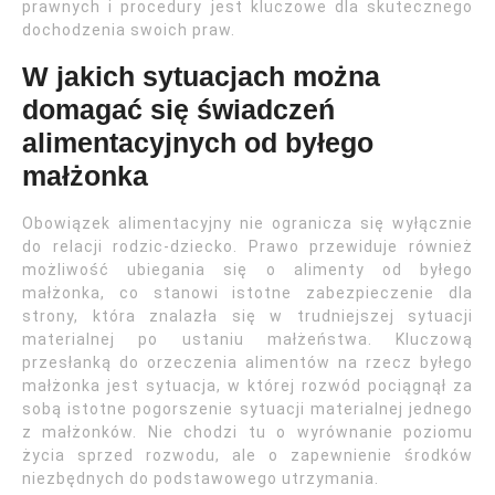
prawnych i procedury jest kluczowe dla skutecznego
dochodzenia swoich praw.
W jakich sytuacjach można
domagać się świadczeń
alimentacyjnych od byłego
małżonka
Obowiązek alimentacyjny nie ogranicza się wyłącznie
do relacji rodzic-dziecko. Prawo przewiduje również
możliwość ubiegania się o alimenty od byłego
małżonka, co stanowi istotne zabezpieczenie dla
strony, która znalazła się w trudniejszej sytuacji
materialnej po ustaniu małżeństwa. Kluczową
przesłanką do orzeczenia alimentów na rzecz byłego
małżonka jest sytuacja, w której rozwód pociągnął za
sobą istotne pogorszenie sytuacji materialnej jednego
z małżonków. Nie chodzi tu o wyrównanie poziomu
życia sprzed rozwodu, ale o zapewnienie środków
niezbędnych do podstawowego utrzymania.