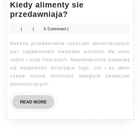
Kiedy alimenty sie
Kiedy
przedawniaja?
alimenty
|
|
0 Comment
|
sie
przedawniaja?
Kwestia przedawnienia roszczeń alimentacyjnych
jest zagadnieniem niezwykle istotnym dla wielu
rodzin i osób fizycznych. Niejednokrotnie pojawiają
się wątpliwości dotyczące tego, czy i po jakim
czasie można dochodzić zaległych świadczeń
alimentacyjnych,
READ
READ MORE
MORE