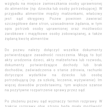
względu na miejsce zamieszkania osoby uprawnionej
do alimentów (np. dziecka lub osoby potrzebującej). W
przypadku alimentów między małżonkami, właściwy
jest sąd okręgowy. Pozew powinien zawierać
szczegółowe dane stron, uzasadnienie żądania, w tym
opis potrzeb osoby uprawnionej oraz możliwości
zarobkowe i majątkowe osoby zobowiązanej, a także
żądaną kwotę alimentów.
Do pozwu należy dołączyć wszelkie dokumenty
potwierdzające zasadność roszczenia. Mogą to być
akty urodzenia dzieci, akty małżeństwa lub rozwodu,
dokumenty potwierdzające dochody lub brak
dochodów, zaświadczenia o stanie zdrowia, rachunki
dotyczące wydatków na dziecko lub osobę
potrzebującą (np. za szkołę, leczenie, wyżywienie). Im
więcej dowodów przedstawimy, tym większe szanse
na pozytywne rozpatrzenie sprawy przez sąd.
Po złożeniu pozwu sąd wyznaczy termin rozprawy. W
trakcie rozprawy obie strony będą miały możliwość