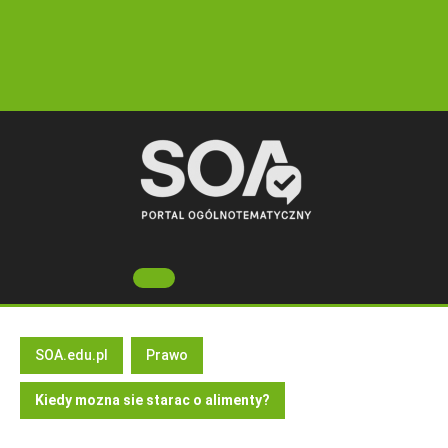
Skip
to
content
Open
Button
SOA.edu.pl
Prawo
Kiedy mozna sie starac o alimenty?