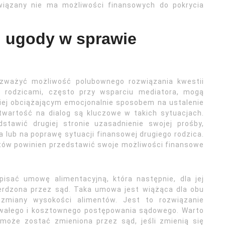
owiązany nie ma możliwości finansowych do pokrycia
i ugody w sprawie
ozważyć możliwość polubownego rozwiązania kwestii
y rodzicami, często przy wsparciu mediatora, mogą
iej obciążającym emocjonalnie sposobem na ustalenie
twartość na dialog są kluczowe w takich sytuacjach.
stawić drugiej stronie uzasadnienie swojej prośby,
 lub na poprawę sytuacji finansowej drugiego rodzica.
ntów powinien przedstawić swoje możliwości finansowe
pisać umowę alimentacyjną, która następnie, dla jej
erdzona przez sąd. Taka umowa jest wiążąca dla obu
zmiany wysokości alimentów. Jest to rozwiązanie
rwałego i kosztownego postępowania sądowego. Warto
oże zostać zmieniona przez sąd, jeśli zmienią się