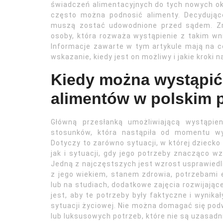
świadczeń alimentacyjnych do tych nowych okol
często można podnosić alimenty. Decydując
muszą zostać udowodnione przed sądem. Zro
osoby, która rozważa wystąpienie z takim wnio
Informacje zawarte w tym artykule mają na c
wskazanie, kiedy jest on możliwy i jakie kroki n
Kiedy można wystąpić
alimentów w polskim 
Główną przesłanką umożliwiającą wystąpie
stosunków, która nastąpiła od momentu wy
Dotyczy to zarówno sytuacji, w której dziecko 
jak i sytuacji, gdy jego potrzeby znacząco 
Jedną z najczęstszych jest wzrost usprawied
z jego wiekiem, stanem zdrowia, potrzebami e
lub na studiach, dodatkowe zajęcia rozwijając
jest, aby te potrzeby były faktyczne i wynika
sytuacji życiowej. Nie można domagać się pod
lub luksusowych potrzeb, które nie są uzasadn