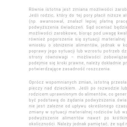
Równie istotna jest zmiana możliwości zaro
Jeśli rodzic, który do tej pory płacił niższe
(np. awansował, znalazł lepiej płatną pra
podwyższenia świadczeń. Sąd oceniać będzie 
możliwości zarobkowe, biorąc pod uwagę kwalif
również pogorszenie się sytuacji materialn
wniosku o obniżenie alimentów, jednak w k
poprawy jego sytuacji lub wzrostu potrzeb dz
strony równowagi – możliwości zobowiązan
podejmie się kroki prawne, należy dokładnie 
potwierdzające zasadność roszczenia.
Oprócz wspomnianych zmian, istotną przesł
pieczy nad dzieckiem. Jeśli po rozwodzie lu
rodzicem uprawnionym do alimentów, co generu
być podstawą do żądania podwyższenia świa
nie jest zależne od upływu określonego czas
zmiany w sytuacji materialnej rodziców lub 
podwyższenie alimentów nawet po krótkim 
okoliczności. Należy jednak pamiętać, że sąd