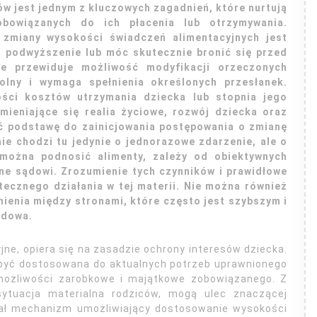
w jest jednym z kluczowych zagadnień, które nurtują
bowiązanych do ich płacenia lub otrzymywania.
zmiany wysokości świadczeń alimentacyjnych jest
h podwyższenie lub móc skutecznie bronić się przed
ie przewiduje możliwość modyfikacji orzeczonych
olny i wymaga spełnienia określonych przesłanek.
ści kosztów utrzymania dziecka lub stopnia jego
Zmieniające się realia życiowe, rozwój dziecka oraz
ć podstawę do zainicjowania postępowania o zmianę
ie chodzi tu jedynie o jednorazowe zdarzenie, ale o
można podnosić alimenty, zależy od obiektywnych
ne sądowi. Zrozumienie tych czynników i prawidłowe
ecznego działania w tej materii. Nie można również
ienia między stronami, które często jest szybszym i
ądowa.
jne, opiera się na zasadzie ochrony interesów dziecka.
być dostosowana do aktualnych potrzeb uprawnionego
 możliwości zarobkowe i majątkowe zobowiązanego. Z
sytuacja materialna rodziców, mogą ulec znaczącej
iał mechanizm umożliwiający dostosowanie wysokości