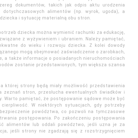
zereg dokumentów, takich jak odpis aktu urodzenia
ć dotychczasowych alimentów (np. wyrok, ugoda), a
ziecka i sytuację materialną obu stron.
otrzeb dziecka można wymienić rachunki za edukację,
 związane z wyżywieniem i ubraniem. Należy pamiętać,
ekwatne do wieku i rozwoju dziecka. Z kolei dowody
wiązanego mogą obejmować zaświadczenie o zarobkach,
e, a także informacje o posiadanych nieruchomościach
owodów zostanie przedstawionych, tym większa szansa
a której strony będą miały możliwość przedstawienia
 zeznań stron, przesłucha ewentualnych świadków i
y. Warto pamiętać, że postępowanie sądowe może być
 cierpliwość. W niektórych sytuacjach, gdy potrzeby
zabezpieczenie powództwa, co pozwoli na tymczasowe
 trwania postępowania. Po zakończeniu postępowania
ć alimentów lub oddali powództwo, jeśli uzna je za
ja, jeśli strony nie zgadzają się z rozstrzygnięciem