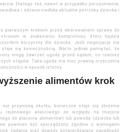
awarcia. Dlatego też, nawet w przypadku porozumienia,
wiedliwa i odzwierciedlała aktualne potrzeby dziecka i
sto pierwszym krokiem przed skierowaniem sprawy do
stronom w znalezieniu kompromisu, który będzie
zystkim korzystny dla dziecka. Jeśli negocjacje nie
staje się koniecznością. Warto jednak pamiętać, że
trony mogą zawrzeć ugodę przed sądem, co również
lszych etapów. Taka ugoda ma moc prawną orzeczenia
koliczności w sposób istotny.
yższenie alimentów krok
 nie przyniosą skutku, konieczne staje się złożenie
u rejonowego właściwego ze względu na miejsce
ego do płacenia alimentów) lub powoda (dziecka lub
zew powinien być sporządzony zgodnie z wymogami
ienie żądania oraz dowody potwierdzające zasadność