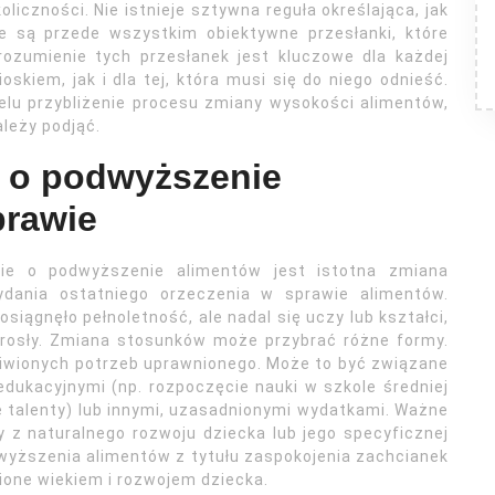
iczności. Nie istnieje sztywna reguła określająca, jak
e są przede wszystkim obiektywne przesłanki, które
zumienie tych przesłanek jest kluczowe dla każdej
skiem, jak i dla tej, która musi się do niego odnieść.
elu przybliżenie procesu zmiany wysokości alimentów,
ależy podjąć.
 o podwyższenie
prawie
nie o podwyższenie alimentów jest istotna zmiana
dania ostatniego orzeczenia w sprawie alimentów.
osiągnęło pełnoletność, ale nadal się uczy lub kształci,
wzrosły. Zmiana stosunków może przybrać różne formy.
liwionych potrzeb uprawnionego. Może to być związane
dukacyjnymi (np. rozpoczęcie nauki w szkole średniej
e talenty) lub innymi, uzasadnionymi wydatkami. Ważne
ły z naturalnego rozwoju dziecka lub jego specyficznej
wyższenia alimentów z tytułu zaspokojenia zachcianek
ione wiekiem i rozwojem dziecka.