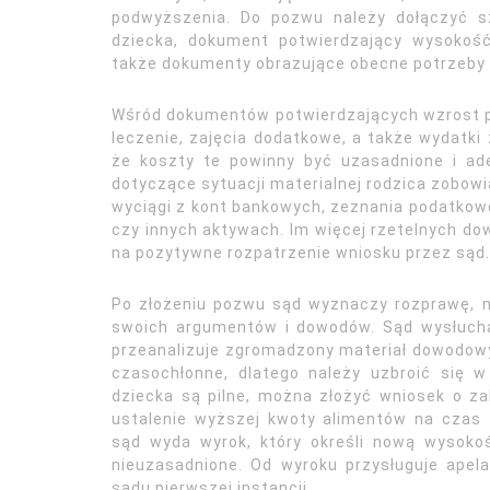
podwyższenia. Do pozwu należy dołączyć s
dziecka, dokument potwierdzający wysokoś
także dokumenty obrazujące obecne potrzeby d
Wśród dokumentów potwierdzających wzrost p
leczenie, zajęcia dodatkowe, a także wydatki
że koszty te powinny być uzasadnione i ad
dotyczące sytuacji materialnej rodzica zobo
wyciągi z kont bankowych, zeznania podatkow
czy innych aktywach. Im więcej rzetelnych d
na pozytywne rozpatrzenie wniosku przez sąd.
Po złożeniu pozwu sąd wyznaczy rozprawę, n
swoich argumentów i dowodów. Sąd wysłucha
przeanalizuje zgromadzony materiał dowodow
czasochłonne, dlatego należy uzbroić się w
dziecka są pilne, można złożyć wniosek o 
ustalenie wyższej kwoty alimentów na czas
sąd wyda wyrok, który określi nową wysokoś
nieuzasadnione. Od wyroku przysługuje apelac
sądu pierwszej instancji.