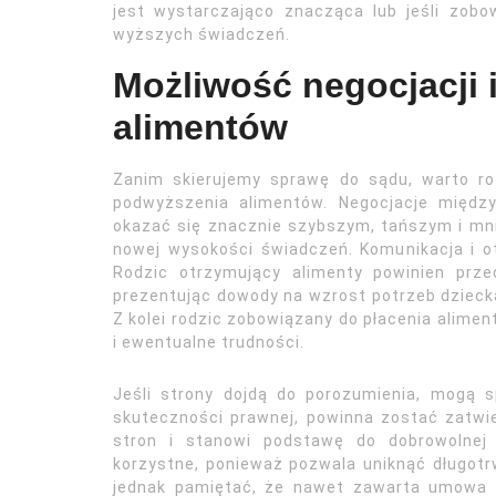
jest wystarczająco znacząca lub jeśli zob
wyższych świadczeń.
Możliwość negocjacji 
alimentów
Zanim skierujemy sprawę do sądu, warto r
podwyższenia alimentów. Negocjacje międz
okazać się znacznie szybszym, tańszym i mn
nowej wysokości świadczeń. Komunikacja i o
Rodzic otrzymujący alimenty powinien przed
prezentując dowody na wzrost potrzeb dziecka
Z kolei rodzic zobowiązany do płacenia alime
i ewentualne trudności.
Jeśli strony dojdą do porozumienia, mogą s
skuteczności prawnej, powinna zostać zatwi
stron i stanowi podstawę do dobrowolnej 
korzystne, ponieważ pozwala uniknąć długot
jednak pamiętać, że nawet zawarta umowa m