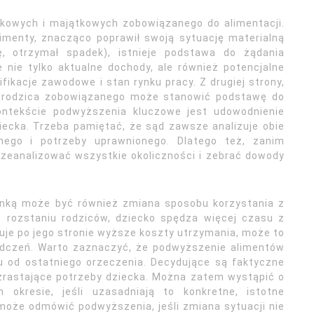
bkowych i majątkowych zobowiązanego do alimentacji.
 alimenty, znacząco poprawił swoją sytuację materialną
cę, otrzymał spadek), istnieje podstawa do żądania
nie tylko aktualne dochody, ale również potencjalne
ikacje zawodowe i stan rynku pracy. Z drugiej strony,
ej rodzica zobowiązanego może stanowić podstawę do
ontekście podwyższenia kluczowe jest udowodnienie
iecka. Trzeba pamiętać, że sąd zawsze analizuje obie
ego i potrzeby uprawnionego. Dlatego też, zanim
przeanalizować wszystkie okoliczności i zebrać dowody
anką może być również zmiana sposobu korzystania z
b rozstaniu rodziców, dziecko spędza więcej czasu z
je po jego stronie wyższe koszty utrzymania, może to
dczeń. Warto zaznaczyć, że podwyższenie alimentów
u od ostatniego orzeczenia. Decydujące są faktyczne
wzrastające potrzeby dziecka. Można zatem wystąpić o
okresie, jeśli uzasadniają to konkretne, istotne
 może odmówić podwyższenia, jeśli zmiana sytuacji nie