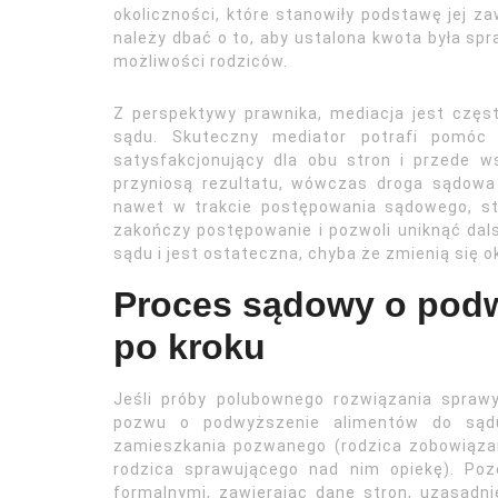
okoliczności, które stanowiły podstawę jej z
należy dbać o to, aby ustalona kwota była spra
możliwości rodziców.
Z perspektywy prawnika, mediacja jest czę
sądu. Skuteczny mediator potrafi pomóc 
satysfakcjonujący dla obu stron i przede ws
przyniosą rezultatu, wówczas droga sądowa 
nawet w trakcie postępowania sądowego, s
zakończy postępowanie i pozwoli uniknąć da
sądu i jest ostateczna, chyba że zmienią się o
Proces sądowy o podw
po kroku
Jeśli próby polubownego rozwiązania sprawy
pozwu o podwyższenie alimentów do sąd
zamieszkania pozwanego (rodzica zobowiązan
rodzica sprawującego nad nim opiekę). Po
formalnymi, zawierając dane stron, uzasadn