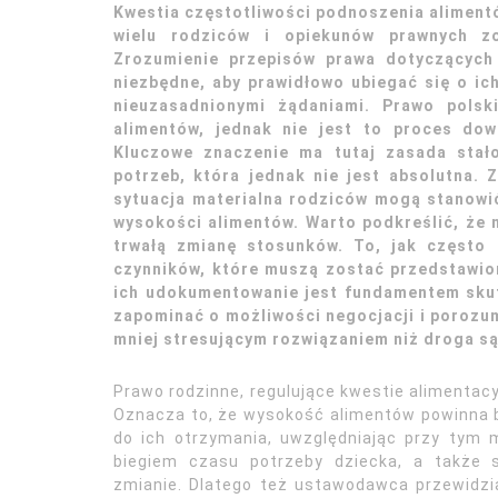
Kwestia częstotliwości podnoszenia alimentó
wielu rodziców i opiekunów prawnych zo
Zrozumienie przepisów prawa dotyczących 
niezbędne, aby prawidłowo ubiegać się o ic
nieuzasadnionymi żądaniami. Prawo polsk
alimentów, jednak nie jest to proces dow
Kluczowe znaczenie ma tutaj zasada stało
potrzeb, która jednak nie jest absolutna. 
sytuacja materialna rodziców mogą stanowi
wysokości alimentów. Warto podkreślić, że n
trwałą zmianę stosunków. To, jak często 
czynników, które muszą zostać przedstawio
ich udokumentowanie jest fundamentem skut
zapominać o możliwości negocjacji i porozum
mniej stresującym rozwiązaniem niż droga s
Prawo rodzinne, regulujące kwestie alimentacy
Oznacza to, że wysokość alimentów powinna 
do ich otrzymania, uwzględniając przy tym
biegiem czasu potrzeby dziecka, a także 
zmianie. Dlatego też ustawodawca przewidz