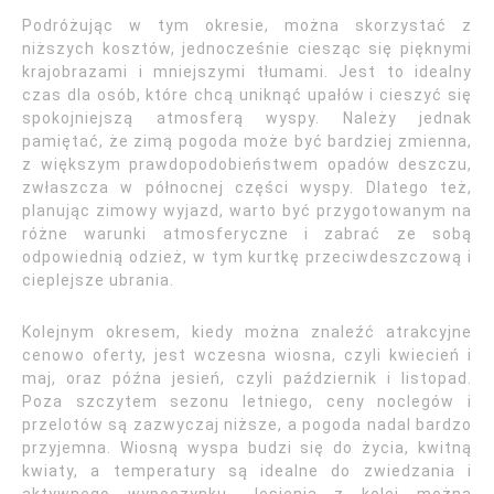
Podróżując w tym okresie, można skorzystać z
niższych kosztów, jednocześnie ciesząc się pięknymi
krajobrazami i mniejszymi tłumami. Jest to idealny
czas dla osób, które chcą uniknąć upałów i cieszyć się
spokojniejszą atmosferą wyspy. Należy jednak
pamiętać, że zimą pogoda może być bardziej zmienna,
z większym prawdopodobieństwem opadów deszczu,
zwłaszcza w północnej części wyspy. Dlatego też,
planując zimowy wyjazd, warto być przygotowanym na
różne warunki atmosferyczne i zabrać ze sobą
odpowiednią odzież, w tym kurtkę przeciwdeszczową i
cieplejsze ubrania.
Kolejnym okresem, kiedy można znaleźć atrakcyjne
cenowo oferty, jest wczesna wiosna, czyli kwiecień i
maj, oraz późna jesień, czyli październik i listopad.
Poza szczytem sezonu letniego, ceny noclegów i
przelotów są zazwyczaj niższe, a pogoda nadal bardzo
przyjemna. Wiosną wyspa budzi się do życia, kwitną
kwiaty, a temperatury są idealne do zwiedzania i
aktywnego wypoczynku. Jesienią z kolei można