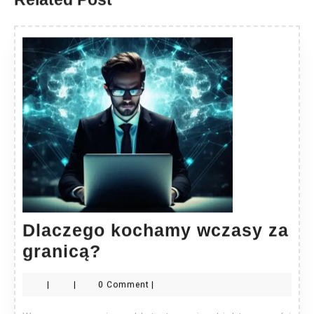
Dlaczego kochamy wczasy za
Dlaczego
granicą?
kochamy
|
|
0 Comment
|
wczasy
za