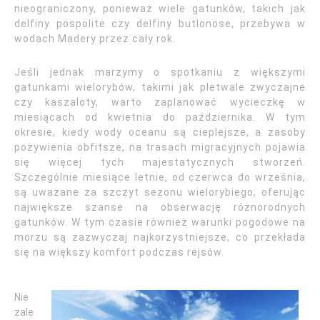
nieograniczony, ponieważ wiele gatunków, takich jak
delfiny pospolite czy delfiny butlonose, przebywa w
wodach Madery przez cały rok.
Jeśli jednak marzymy o spotkaniu z większymi
gatunkami wielorybów, takimi jak płetwale zwyczajne
czy kaszaloty, warto zaplanować wycieczkę w
miesiącach od kwietnia do października. W tym
okresie, kiedy wody oceanu są cieplejsze, a zasoby
pożywienia obfitsze, na trasach migracyjnych pojawia
się więcej tych majestatycznych stworzeń.
Szczególnie miesiące letnie, od czerwca do września,
są uważane za szczyt sezonu wielorybiego, oferując
największe szanse na obserwację różnorodnych
gatunków. W tym czasie również warunki pogodowe na
morzu są zazwyczaj najkorzystniejsze, co przekłada
się na większy komfort podczas rejsów.
Nie
zale