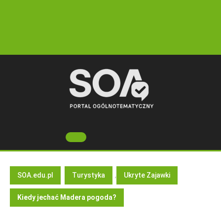
Skip
to
content
Open
Button
SOA.edu.pl
Turystyka
,
Ukryte Zajawki
Kiedy jechać Madera pogoda?