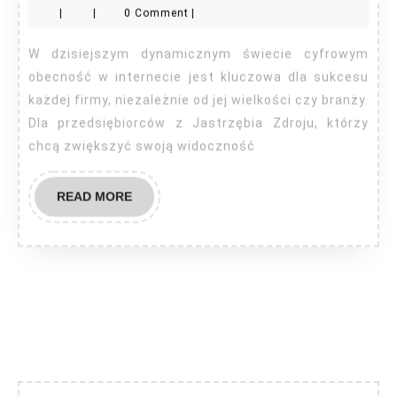
|
|
0 Comment
|
Ja
Zd
W dzisiejszym dynamicznym świecie cyfrowym
obecność w internecie jest kluczowa dla sukcesu
każdej firmy, niezależnie od jej wielkości czy branży.
Dla przedsiębiorców z Jastrzębia Zdroju, którzy
chcą zwiększyć swoją widoczność
READ
READ MORE
MORE