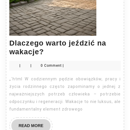
Dlaczego warto jeździć na
Dlaczego
wakacje?
warto
|
|
0 Comment
|
jeździć
na
„`html W codziennym pędzie obowiązków, pracy i
wakacje?
życia rodzinnego często zapominamy o jednej z
najważniejszych potrzeb człowieka – potrzebie
odpoczynku i regeneracji. Wakacje to nie luksus, ale
fundamentalny element zdrowego
READ
READ MORE