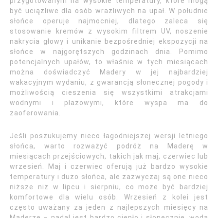
przygotowanym na wysokie temperatury, które mogą
być uciążliwe dla osób wrażliwych na upał. W południe
słońce operuje najmocniej, dlatego zaleca się
stosowanie kremów z wysokim filtrem UV, noszenie
nakrycia głowy i unikanie bezpośredniej ekspozycji na
słońce w najgorętszych godzinach dnia. Pomimo
potencjalnych upałów, to właśnie w tych miesiącach
można doświadczyć Madery w jej najbardziej
wakacyjnym wydaniu, z gwarancją słonecznej pogody i
możliwością cieszenia się wszystkimi atrakcjami
wodnymi i plażowymi, które wyspa ma do
zaoferowania.
Jeśli poszukujemy nieco łagodniejszej wersji letniego
słońca, warto rozważyć podróż na Maderę w
miesiącach przejściowych, takich jak maj, czerwiec lub
wrzesień. Maj i czerwiec oferują już bardzo wysokie
temperatury i dużo słońca, ale zazwyczaj są one nieco
niższe niż w lipcu i sierpniu, co może być bardziej
komfortowe dla wielu osób. Wrzesień z kolei jest
często uważany za jeden z najlepszych miesięcy na
Maderze – nadal jest bardzo ciepło i słonecznie, woda