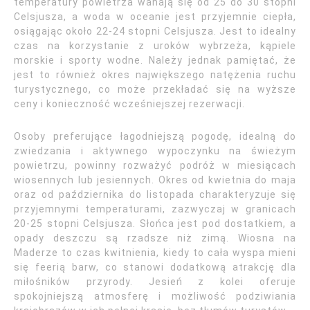
temperatury powietrza wahają się od 25 do 30 stopni
Celsjusza, a woda w oceanie jest przyjemnie ciepła,
osiągając około 22-24 stopni Celsjusza. Jest to idealny
czas na korzystanie z uroków wybrzeża, kąpiele
morskie i sporty wodne. Należy jednak pamiętać, że
jest to również okres największego natężenia ruchu
turystycznego, co może przekładać się na wyższe
ceny i konieczność wcześniejszej rezerwacji.
Osoby preferujące łagodniejszą pogodę, idealną do
zwiedzania i aktywnego wypoczynku na świeżym
powietrzu, powinny rozważyć podróż w miesiącach
wiosennych lub jesiennych. Okres od kwietnia do maja
oraz od października do listopada charakteryzuje się
przyjemnymi temperaturami, zazwyczaj w granicach
20-25 stopni Celsjusza. Słońca jest pod dostatkiem, a
opady deszczu są rzadsze niż zimą. Wiosna na
Maderze to czas kwitnienia, kiedy to cała wyspa mieni
się feerią barw, co stanowi dodatkową atrakcję dla
miłośników przyrody. Jesień z kolei oferuje
spokojniejszą atmosferę i możliwość podziwiania