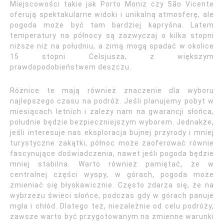
Miejscowości takie jak Porto Moniz czy São Vicente
oferują spektakularne widoki i unikalną atmosferę, ale
pogoda może być tam bardziej kapryśna. Latem
temperatury na północy są zazwyczaj o kilka stopni
niższe niż na południu, a zimą mogą spadać w okolice
15 stopni Celsjusza, z większym
prawdopodobieństwem deszczu.
Różnice te mają również znaczenie dla wyboru
najlepszego czasu na podróż. Jeśli planujemy pobyt w
miesiącach letnich i zależy nam na gwarancji słońca,
południe będzie bezpieczniejszym wyborem. Jednakże,
jeśli interesuje nas eksploracja bujnej przyrody i mniej
turystyczne zakątki, północ może zaoferować równie
fascynujące doświadczenia, nawet jeśli pogoda będzie
mniej stabilna. Warto również pamiętać, że w
centralnej części wyspy, w górach, pogoda może
zmieniać się błyskawicznie. Często zdarza się, że na
wybrzeżu świeci słońce, podczas gdy w górach panuje
mgła i chłód. Dlatego też, niezależnie od celu podróży,
zawsze warto być przygotowanym na zmienne warunki