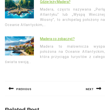
Gdzie leży Madera?
Madera, często nazywana „Perłą
Atlantyku” lub „Wyspą Wiecznej
Wiosny”, to archipelag położony na
Oceanie Atlantyckim,…
Madera co zobaczyć?
Madera to malownicza wyspa
położona na Oceanie Atlantyckim,
która przyciąga turystów z całego
świata swoją…
Nawigacja
wpisu
PREVIOUS
NEXT
Previous
Next
post:
post:
Related Post