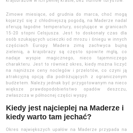
krajobrazów w ich pełnej krasie, bez tłumów turystów.
Zimowe miesiące, od grudnia do marca, choć mogą
kojarzyć się z chłodniejszą pogodą, na Maderze nadal
oferują łagodne temperatury, oscylujące w granicach
15-20 stopni Celsjusza. Jest to doskonały czas dla
osób szukających ucieczki od mrozu i śniegu w innych
częściach Europy. Madera zimą zachwyca bujną
zielenią, a krajobrazy są często spowite mgłą, co
nadaje wyspie magicznego, nieco tajemniczego
charakteru. Jest to również okres, kiedy można liczyć
na najniższe ceny noclegów i przelotów, co czyni ją
atrakcyjną opcją dla podróżujących z ograniczonym
budżetem. Należy jednak być przygotowanym na nieco
większe prawdopodobieństwo opadów deszczu,
zwłaszcza w północnej części wyspy.
Kiedy jest najcieplej na Maderze i
kiedy warto tam jechać?
Okres największych upałów na Maderze przypada na