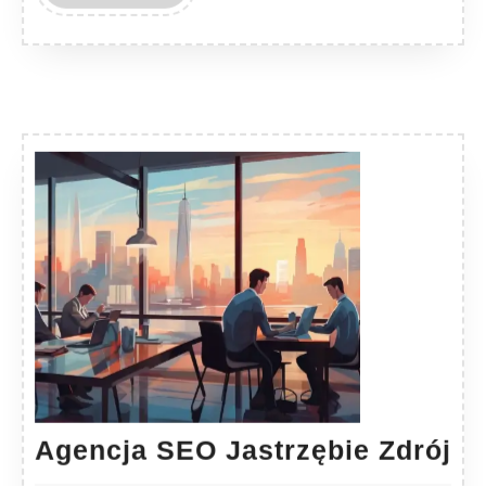
MORE
Ag
Agencja SEO Jastrzębie Zdrój
S