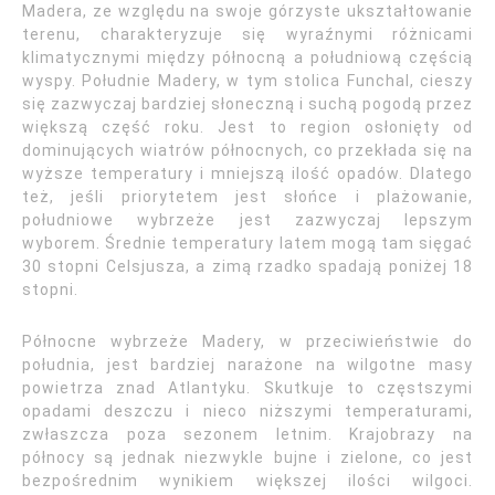
Madera, ze względu na swoje górzyste ukształtowanie
terenu, charakteryzuje się wyraźnymi różnicami
klimatycznymi między północną a południową częścią
wyspy. Południe Madery, w tym stolica Funchal, cieszy
się zazwyczaj bardziej słoneczną i suchą pogodą przez
większą część roku. Jest to region osłonięty od
dominujących wiatrów północnych, co przekłada się na
wyższe temperatury i mniejszą ilość opadów. Dlatego
też, jeśli priorytetem jest słońce i plażowanie,
południowe wybrzeże jest zazwyczaj lepszym
wyborem. Średnie temperatury latem mogą tam sięgać
30 stopni Celsjusza, a zimą rzadko spadają poniżej 18
stopni.
Północne wybrzeże Madery, w przeciwieństwie do
południa, jest bardziej narażone na wilgotne masy
powietrza znad Atlantyku. Skutkuje to częstszymi
opadami deszczu i nieco niższymi temperaturami,
zwłaszcza poza sezonem letnim. Krajobrazy na
północy są jednak niezwykle bujne i zielone, co jest
bezpośrednim wynikiem większej ilości wilgoci.