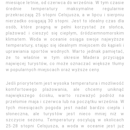
miesiące letnie, od czerwca do września. W tym czasie
średnie temperatury maksymalne regularnie
przekraczają 25 stopni Celsjusza, a w lipcu i sierpniu
nierzadko osiągają 30 stopni. Jest to idealny czas dla
osób, które pragną w pełni korzystać ze słońca,
plażować i cieszyć się ciepłym, śródziemnomorskim
klimatem. Woda w oceanie osiąga swoje najwyższe
temperatury, stając się idealnym miejscem do kąpieli i
uprawiania sportów wodnych. Warto jednak pamiętać,
że to właśnie w tym okresie Madera przyciąga
najwięcej turystów, co może oznaczać większe tłumy
w popularnych miejscach oraz wyższe ceny.
Jeśli priorytetem jest wysoka temperatura i możliwość
komfortowego plażowania, ale chcemy uniknąć
największego ścisku, warto rozważyć podróż na
przełomie maja i czerwca lub na początku września. W
tych miesiącach pogoda jest nadal bardzo ciepła i
słoneczna, ale turystów jest nieco mniej niż w
szczycie sezonu. Temperatury oscylują w okolicach
25-28 stopni Celsjusza, a woda w oceanie jest już