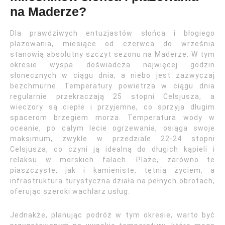
na Maderze?
Dla prawdziwych entuzjastów słońca i błogiego
plażowania, miesiące od czerwca do września
stanowią absolutny szczyt sezonu na Maderze. W tym
okresie wyspa doświadcza najwięcej godzin
słonecznych w ciągu dnia, a niebo jest zazwyczaj
bezchmurne. Temperatury powietrza w ciągu dnia
regularnie przekraczają 25 stopni Celsjusza, a
wieczory są ciepłe i przyjemne, co sprzyja długim
spacerom brzegiem morza. Temperatura wody w
oceanie, po całym lecie ogrzewania, osiąga swoje
maksimum, zwykle w przedziale 22-24 stopni
Celsjusza, co czyni ją idealną do długich kąpieli i
relaksu w morskich falach. Plaże, zarówno te
piaszczyste, jak i kamieniste, tętnią życiem, a
infrastruktura turystyczna działa na pełnych obrotach,
oferując szeroki wachlarz usług.
Jednakże, planując podróż w tym okresie, warto być