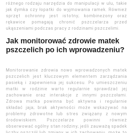
różnego rodzaju narzędzia do manipulacji w ulu, takie
jak dymka czy łopatki do wyjmowania ramek. Również
sprzęt ochronny jest istotny; kombinezony oraz
rękawice pomagają chronić pszczelarza przed
ukąszeniami podczas pracy z rodzinami pszczelimi.
Jak monitorować zdrowie matek
pszczelich po ich wprowadzeniu?
Monitorowanie zdrowia nowo wprowadzonych matek
pszczelich jest kluczowym elementem zarządzania
pasieką i zapewnienia jej sukcesu. Po umieszczeniu
matki w rodzinie warto regularnie sprawdzać jej
zachowanie oraz interakcje z innymi pszczołami.
Zdrowa matka powinna być aktywna i regularnie
składać jaja; brak aktywności może wskazywać na
problemy zdrowotne lub stres związany z nowym
środowiskiem. Pszczelarze powinni również
obserwować ogólny stan rodziny; jeśli zauważą spadek
liczby pszczół lub zmiany w ich zachowaniu, może to