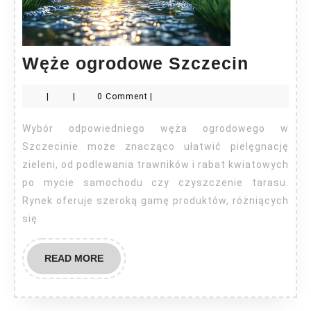
Węże
Węże ogrodowe Szczecin
ogrod
|
|
0 Comment
|
Szczec
Wybór odpowiedniego węża ogrodowego w
Szczecinie może znacząco ułatwić pielęgnację
zieleni, od podlewania trawników i rabat kwiatowych
po mycie samochodu czy czyszczenie tarasu.
Rynek oferuje szeroką gamę produktów, różniących
się
READ
READ MORE
MORE