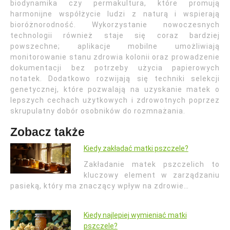
biodynamika czy permakultura, które promują
harmonijne współżycie ludzi z naturą i wspierają
bioróżnorodność. Wykorzystanie nowoczesnych
technologii również staje się coraz bardziej
powszechne; aplikacje mobilne umożliwiają
monitorowanie stanu zdrowia kolonii oraz prowadzenie
dokumentacji bez potrzeby użycia papierowych
notatek. Dodatkowo rozwijają się techniki selekcji
genetycznej, które pozwalają na uzyskanie matek o
lepszych cechach użytkowych i zdrowotnych poprzez
skrupulatny dobór osobników do rozmnażania.
Zobacz także
Kiedy zakładać matki pszczele?
Zakładanie matek pszczelich to
kluczowy element w zarządzaniu
pasieką, który ma znaczący wpływ na zdrowie…
Kiedy najlepiej wymieniać matki
pszczele?