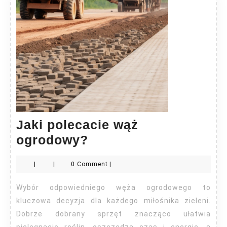
Jaki polecacie wąż
Jaki
ogrodowy?
polecacie
|
|
0 Comment
|
wąż
ogrodowy?
Wybór odpowiedniego węża ogrodowego to
kluczowa decyzja dla każdego miłośnika zieleni.
Dobrze dobrany sprzęt znacząco ułatwia
pielęgnację roślin, oszczędza czas i energię, a