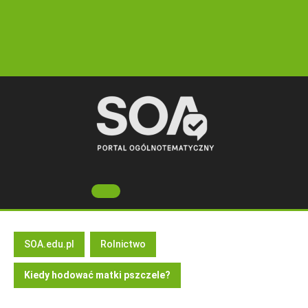
Skip
to
content
Open
Button
SOA.edu.pl
Rolnictwo
Kiedy hodować matki pszczele?