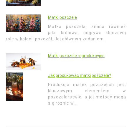
Matki pszczele
Matka pszczela, znana również
jako królowa, odgrywa kluczową
rolę w kolonii pszczół. Jej głównym zadaniem…
Matki pszczele reprodukcyjne
Jak produkować matki pszczele?
Produkcja matek pszczelich jest
kluczowym elementem w
pszczelarstwie, a jej metody mogą
się różnić w…
Nawigacja
wpisu