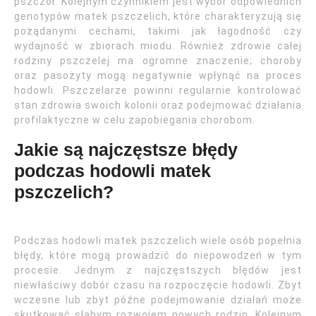
pszczół. Kolejnym czynnikiem jest wybór odpowiednich
genotypów matek pszczelich, które charakteryzują się
pożądanymi cechami, takimi jak łagodność czy
wydajność w zbiorach miodu. Również zdrowie całej
rodziny pszczelej ma ogromne znaczenie; choroby
oraz pasożyty mogą negatywnie wpłynąć na proces
hodowli. Pszczelarze powinni regularnie kontrolować
stan zdrowia swoich kolonii oraz podejmować działania
profilaktyczne w celu zapobiegania chorobom.
Jakie są najczęstsze błędy
podczas hodowli matek
pszczelich?
Podczas hodowli matek pszczelich wiele osób popełnia
błędy, które mogą prowadzić do niepowodzeń w tym
procesie. Jednym z najczęstszych błędów jest
niewłaściwy dobór czasu na rozpoczęcie hodowli. Zbyt
wczesne lub zbyt późne podejmowanie działań może
skutkować słabym rozwojem nowych rodzin. Kolejnym