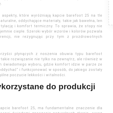
ę.
e aspekty, które wyróżniają kapcie barefoot 25 na tle
turalne, oddychające materiały, takie jak bawełna, len
ylację i komfort termiczny. To sprawia, że stopy nie
jemnie ciepłe. Szeroki wybór wzorów i kolorów pozwala
rencji, nie rezygnując przy tym z prozdrowotnych
rzyści płynących z noszenia obuwia typu barefoot
takie rozwiązanie nie tylko na zewnątrz, ale również w
m świadomego wyboru, gdzie komfort idzie w parze ze
ddychać” i funkcjonować w sposób, do jakiego zostały
ólne poczucie lekkości i witalności.
ykorzystane do produkcji
kapcie barefoot 25, ma fundamentalne znaczenie dla