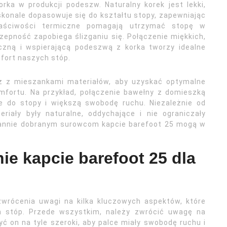
ka w produkcji podeszw. Naturalny korek jest lekki,
skonale dopasowuje się do kształtu stopy, zapewniając
łaściwości termiczne pomagają utrzymać stopę w
zepność zapobiega ślizganiu się. Połączenie miękkich,
czną i wspierającą podeszwą z korka tworzy idealne
mfort naszych stóp.
eż z mieszankami materiałów, aby uzyskać optymalne
omfortu. Na przykład, połączenie bawełny z domieszką
 do stopy i większą swobodę ruchu. Niezależnie od
riały były naturalne, oddychające i nie ograniczały
tarannie dobranym surowcom kapcie barefoot 25 mogą w
e kapcie barefoot 25 dla
wrócenia uwagi na kilka kluczowych aspektów, które
h stóp. Przede wszystkim, należy zwrócić uwagę na
yć on na tyle szeroki, aby palce miały swobodę ruchu i