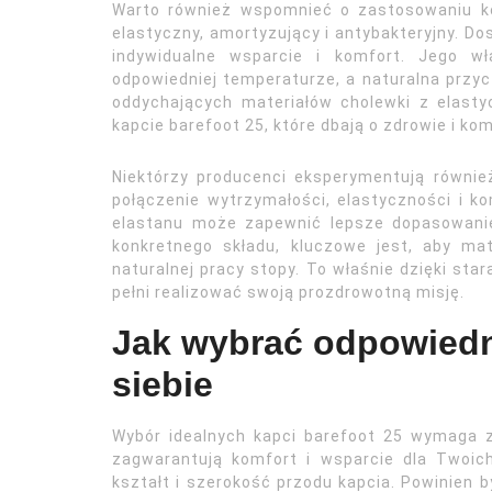
Warto również wspomnieć o zastosowaniu kor
elastyczny, amortyzujący i antybakteryjny. Do
indywidualne wsparcie i komfort. Jego w
odpowiedniej temperaturze, a naturalna przyc
oddychających materiałów cholewki z elasty
kapcie barefoot 25, które dbają o zdrowie i ko
Niektórzy producenci eksperymentują równi
połączenie wytrzymałości, elastyczności i k
elastanu może zapewnić lepsze dopasowanie
konkretnego składu, kluczowe jest, aby mate
naturalnej pracy stopy. To właśnie dzięki s
pełni realizować swoją prozdrowotną misję.
Jak wybrać odpowiedni
siebie
Wybór idealnych kapci barefoot 25 wymaga z
zagwarantują komfort i wsparcie dla Twoic
kształt i szerokość przodu kapcia. Powinien b