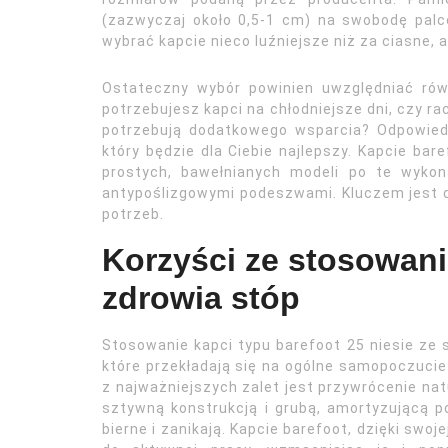
(zazwyczaj około 0,5-1 cm) na swobodę palcó
wybrać kapcie nieco luźniejsze niż za ciasne
Ostateczny wybór powinien uwzględniać równ
potrzebujesz kapci na chłodniejsze dni, czy ra
potrzebują dodatkowego wsparcia? Odpowiedz
który będzie dla Ciebie najlepszy. Kapcie ba
prostych, bawełnianych modeli po te wyko
antypoślizgowymi podeszwami. Kluczem jest d
potrzeb.
Korzyści ze stosowani
zdrowia stóp
Stosowanie kapci typu barefoot 25 niesie ze 
które przekładają się na ogólne samopoczucie
z najważniejszych zalet jest przywrócenie nat
sztywną konstrukcją i grubą, amortyzującą p
bierne i zanikają. Kapcie barefoot, dzięki swo