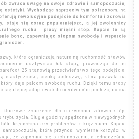
osób zwraca uwagę na swoje zdrowie i samopoczucie,
ią estetyki. Wychodząc naprzeciw tym potrzebom, na
 oferują rewolucyjne podejście do komfortu i zdrowia
y, staje się coraz popularniejsza, a jej zwolennicy
turalnego ruchu i pracy mięśni stóp. Kapcie te są
enie boso, zapewniając stopom swobodę i wsparcie
ograniczeń.
szwy, które ograniczają naturalną ruchomość stawów
nadmiernie usztywniać łuk stopy, prowadząc do jej
barefoot 25 stanowią przeciwieństwo tego podejścia.
ną elastyczność, cienką podeszwę, która pozwala na
, który daje palcom swobodę ruchu. Dzięki temu stopy
się i lepiej adaptować do nierówności podłoża, co ma
kluczowe znaczenie dla utrzymania zdrowia stóp,
o trybu życia. Długie godziny spędzone w niewygodnych
 bólu kręgosłupa czy problemów z krążeniem. Kapcie
e samopoczucie, która przynosi wymierne korzyści w
iają, że zapomina się o ich noszeniu, a jednocześnie