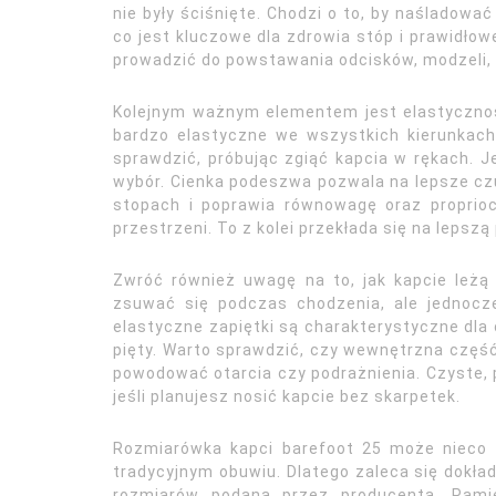
nie były ściśnięte. Chodzi o to, by naśladowa
co jest kluczowe dla zdrowia stóp i prawidło
prowadzić do powstawania odcisków, modzeli, 
Kolejnym ważnym elementem jest elastyczno
bardzo elastyczne we wszystkich kierunkach
sprawdzić, próbując zgiąć kapcia w rękach. Je
wybór. Cienka podeszwa pozwala na lepsze czu
stopach i poprawia równowagę oraz proprioc
przestrzeni. To z kolei przekłada się na lepsz
Zwróć również uwagę na to, jak kapcie leżą
zsuwać się podczas chodzenia, ale jednocze
elastyczne zapiętki są charakterystyczne dla 
pięty. Warto sprawdzić, czy wewnętrzna część 
powodować otarcia czy podrażnienia. Czyste, 
jeśli planujesz nosić kapcie bez skarpetek.
Rozmiarówka kapci barefoot 25 może nieco r
tradycyjnym obuwiu. Dlatego zaleca się dokład
rozmiarów podaną przez producenta. Pamię