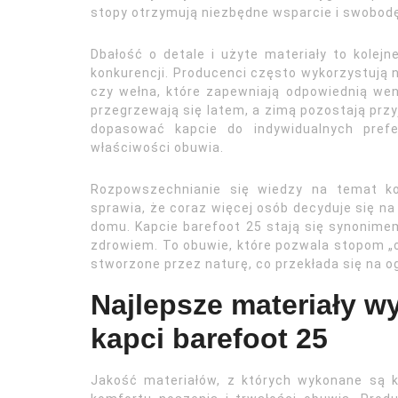
stopy otrzymują niezbędne wsparcie i swobod
Dbałość o detale i użyte materiały to kolejn
konkurencji. Producenci często wykorzystują na
czy wełna, które zapewniają odpowiednią went
przegrzewają się latem, a zimą pozostają przy
dopasować kapcie do indywidualnych prefe
właściwości obuwia.
Rozpowszechnianie się wiedzy na temat ko
sprawia, że coraz więcej osób decyduje się na 
domu. Kapcie barefoot 25 stają się synonime
zdrowiem. To obuwie, które pozwala stopom „o
stworzone przez naturę, co przekłada się na og
Najlepsze materiały w
kapci barefoot 25
Jakość materiałów, z których wykonane są 