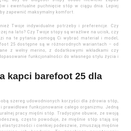
w i ewentualne puchnięcie stóp w ciągu dnia. Lepiej
, aby zapewnić maksymalny komfort.
ież Twoje indywidualne potrzeby i preferencje. Czy
czej na lato? Czy Twoje stopy są wrażliwe na ucisk, czy
i na te pytania pomogą Ci wybrać materiał i model,
refoot 25 dostępne są w różnorodnych wariantach – od
nane z wełny merino, z dodatkowymi wkładkami czy
opasowanie funkcjonalności do własnego stylu życia i
a kapci barefoot 25 dla
sobą szereg udowodnionych korzyści dla zdrowia stóp,
 i prawidłowe funkcjonowanie całego organizmu. Jedną
uralnej pracy mięśni stóp. Tradycyjne obuwie, ze swoją
odeszwą, często powoduje, że mięśnie stóp stają się
jej elastyczności i cienkiej podeszwie, zmuszają mięśnie