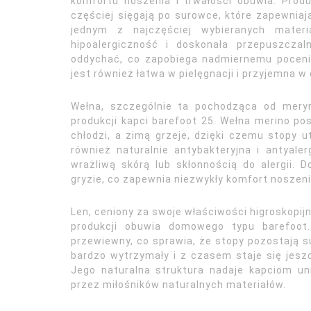
komfortu noszenia i trwałości obuwia. Prod
częściej sięgają po surowce, które zapewnia
jednym z najczęściej wybieranych materi
hipoalergiczność i doskonała przepuszcza
oddychać, co zapobiega nadmiernemu poceni
jest również łatwa w pielęgnacji i przyjemna 
Wełna, szczególnie ta pochodząca od mery
produkcji kapci barefoot 25. Wełna merino po
chłodzi, a zimą grzeje, dzięki czemu stopy 
również naturalnie antybakteryjna i antyal
wrażliwą skórą lub skłonnością do alergii. 
gryzie, co zapewnia niezwykły komfort noszen
Len, ceniony za swoje właściwości higroskopijn
produkcji obuwia domowego typu barefoot.
przewiewny, co sprawia, że stopy pozostają su
bardzo wytrzymały i z czasem staje się jeszc
Jego naturalna struktura nadaje kapciom unik
przez miłośników naturalnych materiałów.