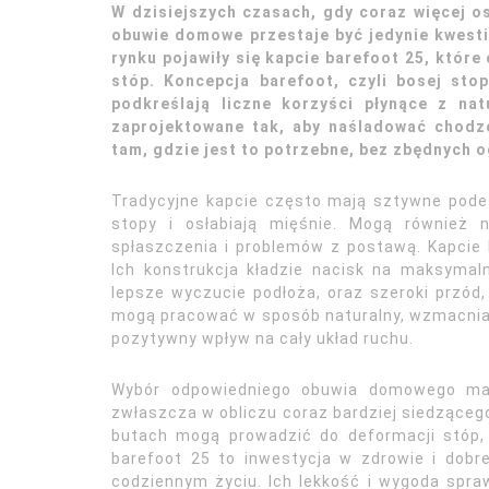
W dzisiejszych czasach, gdy coraz więcej 
obuwie domowe przestaje być jedynie kwest
rynku pojawiły się kapcie barefoot 25, które
stóp. Koncepcja barefoot, czyli bosej stop
podkreślają liczne korzyści płynące z na
zaprojektowane tak, aby naśladować chodz
tam, gdzie jest to potrzebne, bez zbędnych 
Tradycyjne kapcie często mają sztywne pode
stopy i osłabiają mięśnie. Mogą również 
spłaszczenia i problemów z postawą. Kapcie 
Ich konstrukcja kładzie nacisk na maksymal
lepsze wyczucie podłoża, oraz szeroki przód
mogą pracować w sposób naturalny, wzmacniać 
pozytywny wpływ na cały układ ruchu.
Wybór odpowiedniego obuwia domowego ma 
zwłaszcza w obliczu coraz bardziej siedząceg
butach mogą prowadzić do deformacji stóp,
barefoot 25 to inwestycja w zdrowie i dobr
codziennym życiu. Ich lekkość i wygoda spraw