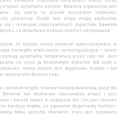
ucenci świadomi znaczenia naturalnych tkanin, coraz
ją stopom optymalne warunki. Bawełna organiczna jest
ałów. Jej zalety to przede wszystkim miękkość,
lność powietrza. Dzięki niej stopy mogą swobodnie
u się i rozwojowi nieprzyjemnych zapachów. Bawełna
w dotyku, co dodatkowo podnosi komfort użytkowania.
nosów, to kolejny cenny materiał wykorzystywany w
siada niezwykłe właściwości termoregulacyjne – latem
utrzymują optymalną temperaturę przez cały rok. Jest
ergiczna, co czyni ją doskonałym wyborem dla osób z
Dodatkowo, wełna merino jest wyjątkowo miękka i nie
ia nawet przez dłuższy czas.
e i antybakteryjne, stanowi kolejną doskonałą opcję dla
 Materiał ten doskonale odprowadza wilgoć i jest
che i świeże nawet w cieplejsze dni. Len jest również
ze bardziej miękki, co zapewnia długotrwały komfort.
alny, lekko szorstki charakter, który jest doceniany