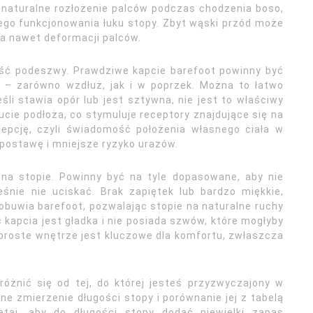
ć naturalne rozłożenie palców podczas chodzenia boso,
wego funkcjonowania łuku stopy. Zbyt wąski przód może
a nawet deformacji palców.
ść podeszwy. Prawdziwe kapcie barefoot powinny być
 – zarówno wzdłuż, jak i w poprzek. Można to łatwo
śli stawia opór lub jest sztywna, nie jest to właściwy
cie podłoża, co stymuluje receptory znajdujące się na
epcję, czyli świadomość położenia własnego ciała w
ą postawę i mniejsze ryzyko urazów.
 na stopie. Powinny być na tyle dopasowane, aby nie
śnie nie uciskać. Brak zapiętek lub bardzo miękkie,
obuwia barefoot, pozwalając stopie na naturalne ruchy
kapcia jest gładka i nie posiada szwów, które mogłyby
proste wnętrze jest kluczowe dla komfortu, zwłaszcza
óżnić się od tej, do której jesteś przyzwyczajony w
ne zmierzenie długości stopy i porównanie jej z tabelą
taj, aby do długości stopy dodać niewielki zapas