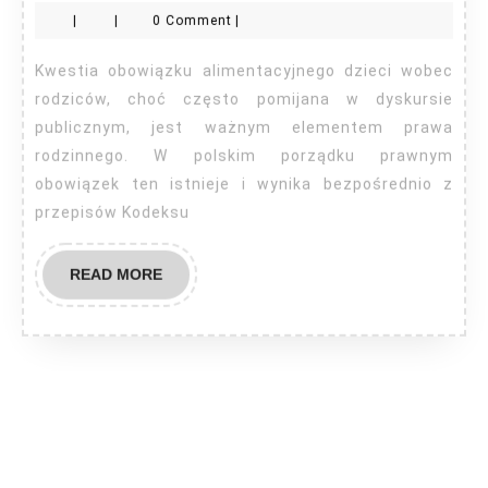
dzieci
|
|
0 Comment
|
musza
placic
Kwestia obowiązku alimentacyjnego dzieci wobec
alimenty
rodziców, choć często pomijana w dyskursie
rodzicom?
publicznym, jest ważnym elementem prawa
rodzinnego. W polskim porządku prawnym
obowiązek ten istnieje i wynika bezpośrednio z
przepisów Kodeksu
READ
READ MORE
MORE