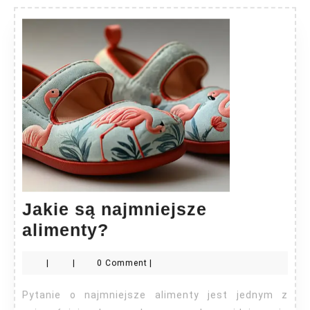
Jakie są najmniejsze
Jakie
alimenty?
są
|
|
0 Comment
|
najmniejsze
alimenty?
Pytanie o najmniejsze alimenty jest jednym z