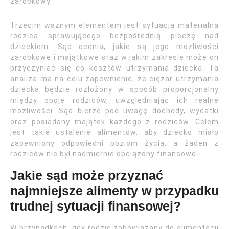
zarobkowy.
Trzecim ważnym elementem jest sytuacja materialna
rodzica sprawującego bezpośrednią pieczę nad
dzieckiem. Sąd ocenia, jakie są jego możliwości
zarobkowe i majątkowe oraz w jakim zakresie może on
przyczyniać się do kosztów utrzymania dziecka. Ta
analiza ma na celu zapewnienie, że ciężar utrzymania
dziecka będzie rozłożony w sposób proporcjonalny
między oboje rodziców, uwzględniając ich realne
możliwości. Sąd bierze pod uwagę dochody, wydatki
oraz posiadany majątek każdego z rodziców. Celem
jest takie ustalenie alimentów, aby dziecko miało
zapewniony odpowiedni poziom życia, a żaden z
rodziców nie był nadmiernie obciążony finansowo.
Jakie sąd może przyznać
najmniejsze alimenty w przypadku
trudnej sytuacji finansowej?
W przypadkach, gdy rodzic zobowiązany do alimentacji