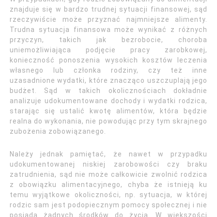
znajduje się w bardzo trudnej sytuacji finansowej, sąd
rzeczywiście może przyznać najmniejsze alimenty.
Trudna sytuacja finansowa może wynikać z różnych
przyczyn, takich jak bezrobocie, choroba
uniemożliwiająca podjęcie pracy zarobkowej,
konieczność ponoszenia wysokich kosztów leczenia
własnego lub członka rodziny, czy też inne
uzasadnione wydatki, które znacząco uszczuplają jego
budżet. Sąd w takich okolicznościach dokładnie
analizuje udokumentowane dochody i wydatki rodzica,
starając się ustalić kwotę alimentów, która będzie
realna do wykonania, nie powodując przy tym skrajnego
zubożenia zobowiązanego.
Należy jednak pamiętać, że nawet w przypadku
udokumentowanej niskiej zarobowości czy braku
zatrudnienia, sąd nie może całkowicie zwolnić rodzica
z obowiązku alimentacyjnego, chyba że istnieją ku
temu wyjątkowe okoliczności, np. sytuacja, w której
rodzic sam jest podopiecznym pomocy społecznej i nie
posiada żadnych środków do życia. W większości