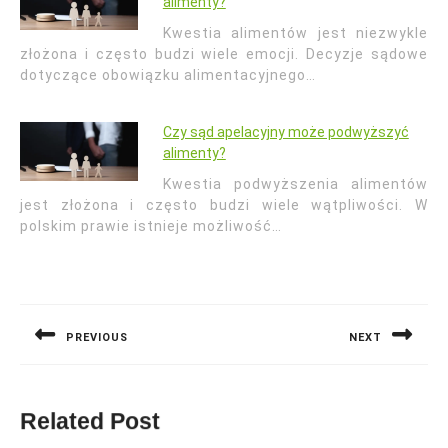
alimenty?
Kwestia alimentów jest niezwykle
złożona i często budzi wiele emocji. Decyzje sądowe
dotyczące obowiązku alimentacyjnego…
Czy sąd apelacyjny może podwyższyć
alimenty?
Kwestia podwyższenia alimentów
jest złożona i często budzi wiele wątpliwości. W
polskim prawie istnieje możliwość…
Nawigacja
wpisu
PREVIOUS
NEXT
Previous
Next
post:
post:
Related Post