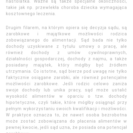
nastolatka. Ważne są także specjalne okoliczności,
takie jak np. przewlekła choroba dziecka wymagająca
kosztownego leczenia.
Drugim filarem, na którym opiera się decyzja sądu, są
zarobkowe i majątkowe możliwości rodzica
zobowiązanego do alimentacji. Sąd bada nie tylko
dochody uzyskiwane z tytułu umowy o pracę, ale
również dochody z umów cywilnoprawnych,
działalności gospodarczej, dochody z najmu, a także
posiadany majątek, który mógłby być źródłem
utrzymania. Co istotne, sąd bierze pod uwagę nie tylko
faktycznie osiągane zarobki, ale również potencjalne
możliwości zarobkowe. Jeśli rodzic celowo zaniża
swoje dochody lub unika pracy, sąd może ustalić
wysokość alimentów w oparciu o tzw. dochody
hipotetyczne, czyli takie, które mógłby osiągnąć przy
pełnym wykorzystaniu swoich kwalifikacji i możliwości.
W praktyce oznacza to, że nawet osoba bezrobotna
może zostać zobowiązana do płacenia alimentów w
pewnej kwocie, jeśli sąd uzna, że posiada ona potencjał