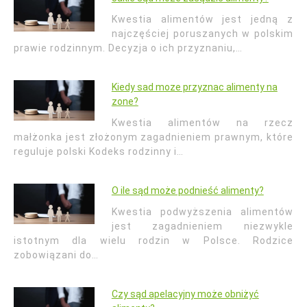
Kwestia alimentów jest jedną z
najczęściej poruszanych w polskim
prawie rodzinnym. Decyzja o ich przyznaniu,…
Kiedy sad moze przyznac alimenty na
zone?
Kwestia alimentów na rzecz
małżonka jest złożonym zagadnieniem prawnym, które
reguluje polski Kodeks rodzinny i…
O ile sąd może podnieść alimenty?
Kwestia podwyższenia alimentów
jest zagadnieniem niezwykle
istotnym dla wielu rodzin w Polsce. Rodzice
zobowiązani do…
Czy sąd apelacyjny może obniżyć