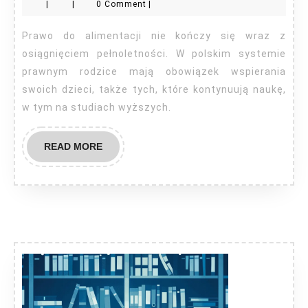
|
|
0 Comment
|
studen
ile?
Prawo do alimentacji nie kończy się wraz z
osiągnięciem pełnoletności. W polskim systemie
prawnym rodzice mają obowiązek wspierania
swoich dzieci, także tych, które kontynuują naukę,
w tym na studiach wyższych.
READ
READ MORE
MORE