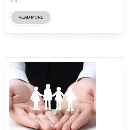
Choć
READ
READ MORE
MORE