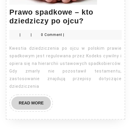
Prawo spadkowe – kto
Prawo
dziedziczy po ojcu?
spadkowe
|
|
0 Comment
|
–
kto
Kwestia dziedziczenia po ojcu w polskim prawie
dziedziczy
spadkowym jest regulowana przez Kodeks cywilny i
po
opiera się na hierarchii ustawowych spadkobierców.
Gdy zmarły nie pozostawił testamentu,
ojcu?
zastosowanie znajdują przepisy dotyczące
dziedziczenia
READ
READ MORE
MORE