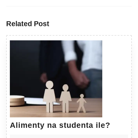
Previous
Next
post:
post:
Related Post
Alimen
Alimenty na studenta ile?
na