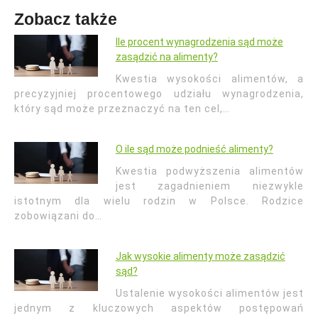
Zobacz także
Ile procent wynagrodzenia sąd może
zasądzić na alimenty?
Kwestia wysokości alimentów, a
precyzyjniej procentowego udziału wynagrodzenia,
który sąd może przeznaczyć na ten cel,…
O ile sąd może podnieść alimenty?
Kwestia podwyższenia alimentów
jest zagadnieniem niezwykle
istotnym dla wielu rodzin w Polsce. Rodzice
zobowiązani do…
Jak wysokie alimenty może zasądzić
sąd?
Ustalenie wysokości alimentów jest
jednym z kluczowych aspektów postępowań