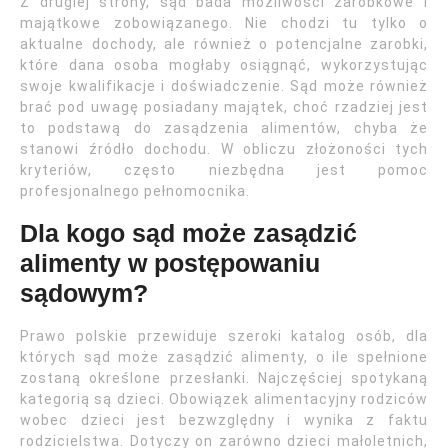
Z drugiej strony, sąd bada możliwości zarobkowe i
majątkowe zobowiązanego. Nie chodzi tu tylko o
aktualne dochody, ale również o potencjalne zarobki,
które dana osoba mogłaby osiągnąć, wykorzystując
swoje kwalifikacje i doświadczenie. Sąd może również
brać pod uwagę posiadany majątek, choć rzadziej jest
to podstawą do zasądzenia alimentów, chyba że
stanowi źródło dochodu. W obliczu złożoności tych
kryteriów, często niezbędna jest pomoc
profesjonalnego pełnomocnika.
Dla kogo sąd może zasądzić
alimenty w postępowaniu
sądowym?
Prawo polskie przewiduje szeroki katalog osób, dla
których sąd może zasądzić alimenty, o ile spełnione
zostaną określone przesłanki. Najczęściej spotykaną
kategorią są dzieci. Obowiązek alimentacyjny rodziców
wobec dzieci jest bezwzględny i wynika z faktu
rodzicielstwa. Dotyczy on zarówno dzieci małoletnich,