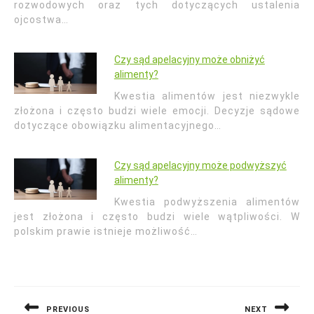
rozwodowych oraz tych dotyczących ustalenia
ojcostwa…
Czy sąd apelacyjny może obniżyć
alimenty?
Kwestia alimentów jest niezwykle
złożona i często budzi wiele emocji. Decyzje sądowe
dotyczące obowiązku alimentacyjnego…
Czy sąd apelacyjny może podwyższyć
alimenty?
Kwestia podwyższenia alimentów
jest złożona i często budzi wiele wątpliwości. W
polskim prawie istnieje możliwość…
Nawigacja
wpisu
PREVIOUS
NEXT