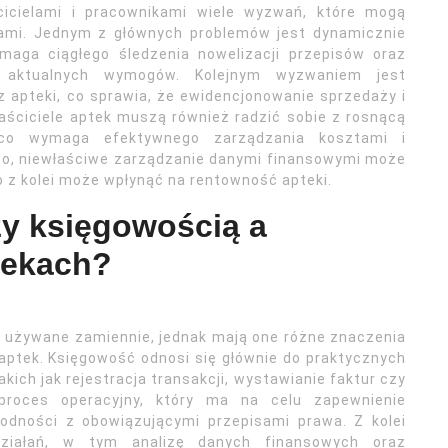
icielami i pracownikami wiele wyzwań, które mogą
ami. Jednym z głównych problemów jest dynamicznie
maga ciągłego śledzenia nowelizacji przepisów oraz
 aktualnych wymogów. Kolejnym wyzwaniem jest
apteki, co sprawia, że ewidencjonowanie sprzedaży i
aściciele aptek muszą również radzić sobie z rosnącą
 co wymaga efektywnego zarządzania kosztami i
wo, niewłaściwe zarządzanie danymi finansowymi może
o z kolei może wpłynąć na rentowność apteki.
zy księgowością a
tekach?
 używane zamiennie, jednak mają one różne znaczenia
 aptek. Księgowość odnosi się głównie do praktycznych
ich jak rejestracja transakcji, wystawianie faktur czy
roces operacyjny, który ma na celu zapewnienie
odności z obowiązującymi przepisami prawa. Z kolei
ziałań, w tym analizę danych finansowych oraz