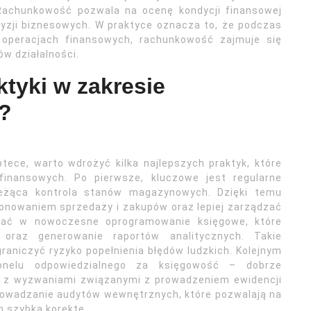
Rachunkowość pozwala na ocenę kondycji finansowej
yzji biznesowych. W praktyce oznacza to, że podczas
 operacjach finansowych, rachunkowość zajmuje się
w działalności.
ktyki w zakresie
k?
ece, warto wdrożyć kilka najlepszych praktyk, które
nansowych. Po pierwsze, kluczowe jest regularne
ieżąca kontrola stanów magazynowych. Dzięki temu
onowaniem sprzedaży i zakupów oraz lepiej zarządzać
wać w nowoczesne oprogramowanie księgowe, które
oraz generowanie raportów analitycznych. Takie
raniczyć ryzyko popełnienia błędów ludzkich. Kolejnym
onelu odpowiedzialnego za księgowość – dobrze
bie z wyzwaniami związanymi z prowadzeniem ewidencji
prowadzanie audytów wewnętrznych, które pozwalają na
h szybką korektę.