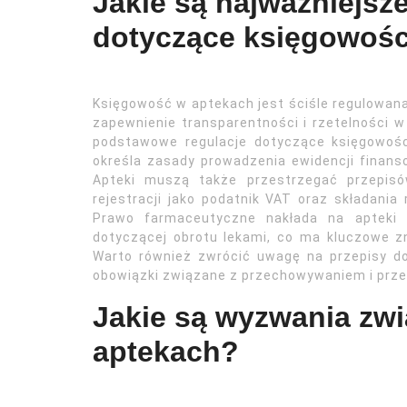
Jakie są najważniejsz
dotyczące księgowośc
Księgowość w aptekach jest ściśle regulowana
zapewnienie transparentności i rzetelności w
podstawowe regulacje dotyczące księgowoś
określa zasady prowadzenia ewidencji finans
Apteki muszą także przestrzegać przepisó
rejestracji jako podatnik VAT oraz składania
Prawo farmaceutyczne nakłada na apteki 
dotyczącej obrotu lekami, co ma kluczowe z
Warto również zwrócić uwagę na przepisy d
obowiązki związane z przechowywaniem i przet
Jakie są wyzwania zw
aptekach?