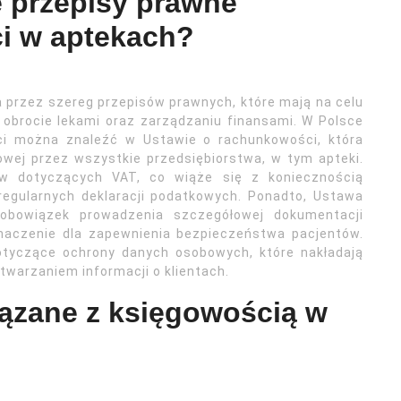
e przepisy prawne
i w aptekach?
 przez szereg przepisów prawnych, które mają na celu
 obrocie lekami oraz zarządzaniu finansami. W Polsce
ci można znaleźć w Ustawie o rachunkowości, która
owej przez wszystkie przedsiębiorstwa, w tym apteki.
w dotyczących VAT, co wiąże się z koniecznością
 regularnych deklaracji podatkowych. Ponadto, Ustawa
obowiązek prowadzenia szczegółowej dokumentacji
naczenie dla zapewnienia bezpieczeństwa pacjentów.
otyczące ochrony danych osobowych, które nakładają
warzaniem informacji o klientach.
iązane z księgowością w