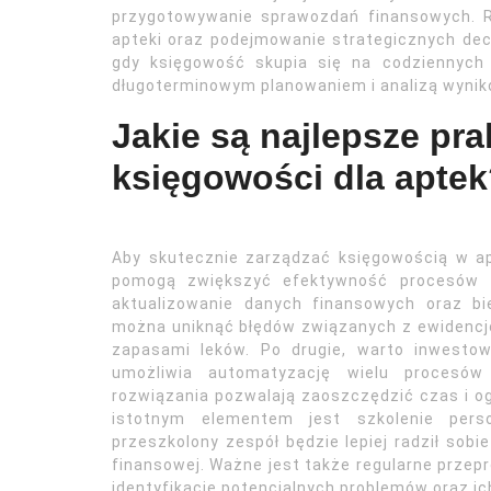
przygotowywanie sprawozdań finansowych. 
apteki oraz podejmowanie strategicznych dec
gdy księgowość skupia się na codziennych
długoterminowym planowaniem i analizą wynikó
Jakie są najlepsze pra
księgowości dla apte
Aby skutecznie zarządzać księgowością w apt
pomogą zwiększyć efektywność procesów fi
aktualizowanie danych finansowych oraz b
można uniknąć błędów związanych z ewidencj
zapasami leków. Po drugie, warto inwesto
umożliwia automatyzację wielu procesów 
rozwiązania pozwalają zaoszczędzić czas i og
istotnym elementem jest szkolenie pers
przeszkolony zespół będzie lepiej radził so
finansowej. Ważne jest także regularne prze
identyfikację potencjalnych problemów oraz ic