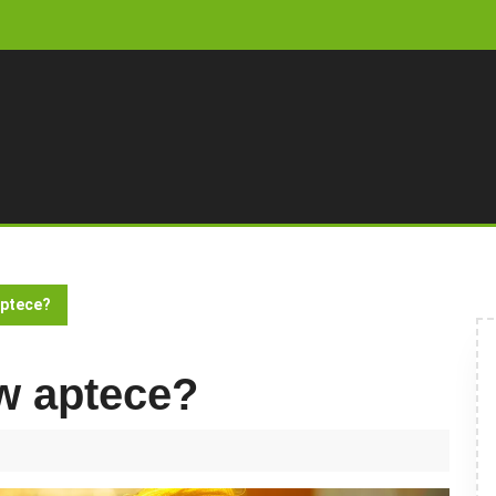
aptece?
w aptece?