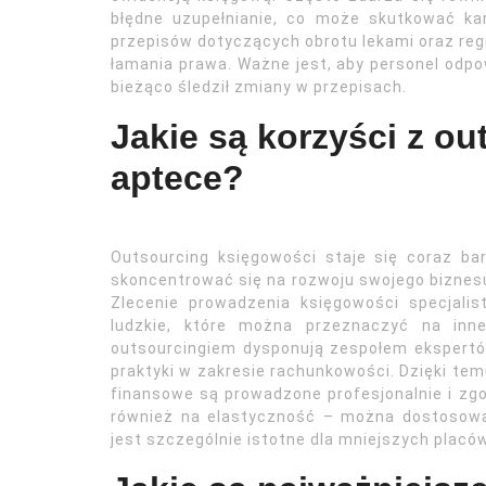
błędne uzupełnianie, co może skutkować ka
przepisów dotyczących obrotu lekami oraz re
łamania prawa. Ważne jest, aby personel odpo
bieżąco śledził zmiany w przepisach.
Jakie są korzyści z o
aptece?
Outsourcing księgowości staje się coraz bar
skoncentrować się na rozwoju swojego bizne
Zlecenie prowadzenia księgowości specjali
ludzkie, które można przeznaczyć na inne
outsourcingiem dysponują zespołem ekspertó
praktyki w zakresie rachunkowości. Dzięki te
finansowe są prowadzone profesjonalnie i zg
również na elastyczność – można dostosować
jest szczególnie istotne dla mniejszych placó