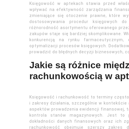
Księgowość w aptekach stawia przed właśc
wpływać na efektywność zarządzania finans
zmieniające się otoczenie prawne, które wy
dostosowywania procedur księgowych do
różnorodność asortymentu oferowanego przez 
zakupów staje się bardziej skomplikowane. Wł
konkurencją na rynku farmaceutycznym,
optymalizacji procesów księgowych. Dodatko
prowadzić do błędnych decyzji biznesowych, c
Jakie są różnice międ
rachunkowością w ap
Księgowość i rachunkowość to terminy często
i zakresy działania, szczególnie w kontekście
aspektów prowadzenia ewidencji finansowej, tak
kontrola stanów magazynowych. Jest to p
dokładności danych finansowych oraz ich zg
rachunkowość obejmuje szerszy zakres d