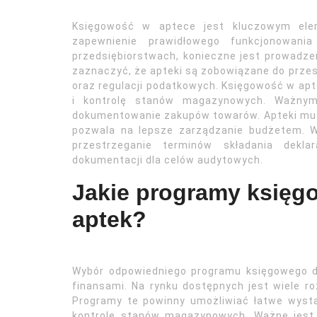
Księgowość w aptece jest kluczowym ele
zapewnienie prawidłowego funkcjonowani
przedsiębiorstwach, konieczne jest prowadze
zaznaczyć, że apteki są zobowiązane do prze
oraz regulacji podatkowych. Księgowość w apt
i kontrolę stanów magazynowych. Ważnym
dokumentowanie zakupów towarów. Apteki musz
pozwala na lepsze zarządzanie budżetem. W 
przestrzeganie terminów składania dekla
dokumentacji dla celów audytowych.
Jakie programy księgo
aptek?
Wybór odpowiedniego programu księgowego dl
finansami. Na rynku dostępnych jest wiele ro
Programy te powinny umożliwiać łatwe wysta
kontrolę stanów magazynowych. Ważne jest