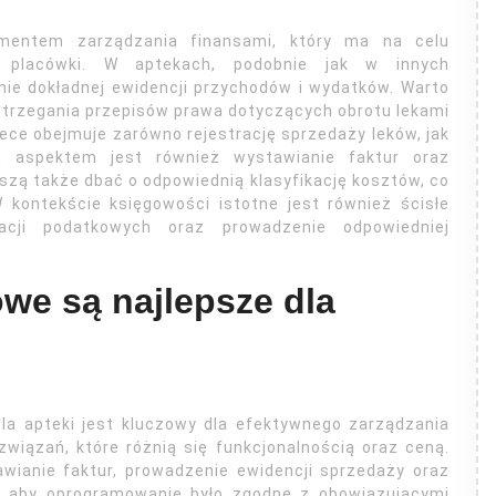
mentem zarządzania finansami, który ma na celu
a placówki. W aptekach, podobnie jak w innych
nie dokładnej ewidencji przychodów i wydatków. Warto
strzegania przepisów prawa dotyczących obrotu lekami
ece obejmuje zarówno rejestrację sprzedaży leków, jak
 aspektem jest również wystawianie faktur oraz
ą także dbać o odpowiednią klasyfikację kosztów, co
kontekście księgowości istotne jest również ścisłe
racji podatkowych oraz prowadzenie odpowiedniej
we są najlepsze dla
a apteki jest kluczowy dla efektywnego zarządzania
związań, które różnią się funkcjonalnością oraz ceną.
wianie faktur, prowadzenie ewidencji sprzedaży oraz
, aby oprogramowanie było zgodne z obowiązującymi