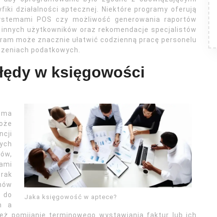
ki działalności aptecznej. Niektóre programy oferują
 systemami POS czy możliwość generowania raportów
e innych użytkowników oraz rekomendacje specjalistów
gram może znacznie ułatwić codzienną pracę personelu
iczeniach podatkowych.
błędy w księgowości
oma
oże
cji
zych
tów,
ami
rak
nów
 do
Jaka księgowość w aptece?
m a
eż pomijanie terminowego wystawiania faktur lub ich