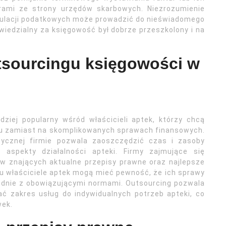
rami ze strony urzędów skarbowych. Niezrozumienie
gulacji podatkowych może prowadzić do nieświadomego
wiedzialny za księgowość był dobrze przeszkolony i na
utsourcingu księgowości w
dziej popularny wśród właścicieli aptek, którzy chcą
su zamiast na skomplikowanych sprawach finansowych.
stycznej firmie pozwala zaoszczędzić czas i zasoby
 aspekty działalności apteki. Firmy zajmujące się
w znających aktualne przepisy prawne oraz najlepsze
mu właściciele aptek mogą mieć pewność, że ich sprawy
odnie z obowiązującymi normami. Outsourcing pozwala
 zakres usług do indywidualnych potrzeb apteki, co
wek.