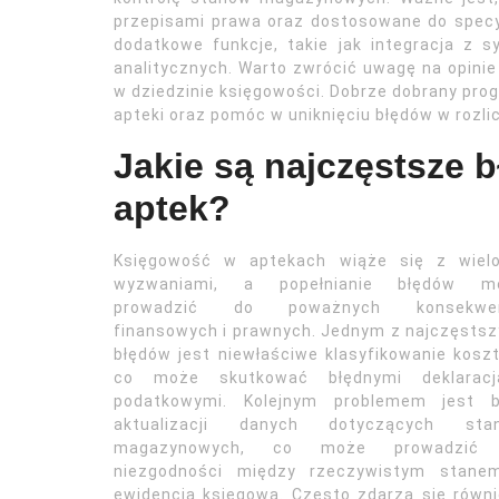
przepisami prawa oraz dostosowane do specyfi
dodatkowe funkcje, takie jak integracja z
analitycznych. Warto zwrócić uwagę na opini
w dziedzinie księgowości. Dobrze dobrany pro
apteki oraz pomóc w uniknięciu błędów w rozl
Jakie są najczęstsze 
aptek?
Księgowość w aptekach wiąże się z wiel
wyzwaniami, a popełnianie błędów m
prowadzić do poważnych konsekwen
finansowych i prawnych. Jednym z najczęsts
błędów jest niewłaściwe klasyfikowanie kosz
co może skutkować błędnymi deklaracj
podatkowymi. Kolejnym problemem jest b
aktualizacji danych dotyczących sta
magazynowych, co może prowadzić
niezgodności między rzeczywistym stane
ewidencją księgową. Często zdarza się równi