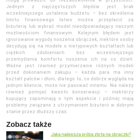
mogą prowadzić do niezadowolenia w przyszłości.
Jednym z najczęstszych błędów jest brak
wcześniejszego ustalenia budżetu – bez określenia
limitu finansowego łatwo można przepłacić za
biżuterię lub wybrać model nieodpowiadający naszym
możliwościom finansowym. Kolejnym błędem jest
ignorowanie wygody noszenia obrączek; niektóre osoby
decydują się na modele o nietypowych kształtach lub
ciężkich zdobieniach bez wcześniejszego
przemyślenia komfortu noszenia ich na co dzień.
Ważne jest również przymierzanie różnych modeli
przed dokonaniem zakupu – każda para ma inny
kształt palców i dłoni, dlatego to, co dobrze wygląda na
jednym kliencie, może nie pasować innemu. Nie należy
również pomijać kwestii konserwacji – niektórzy
kupujący zapominają o tym aspekcie i później mają
problemy związane z utrzymaniem biżuterii w dobrym
stanie przez dłuższy czas.
Zobacz także
Jaka najlepsza próba złota na obrączki?