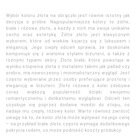
Wybór koloru złota na obrączki jest równie istotny jak
decyzja o próbie. Najpopularniejsze kolory to żółte,
białe i różowe złoto, a każdy z nich ma swoje unikalne
cechy oraz estetykę. Żółte złoto jest klasycznym
wyborem, które od wieków kojarzy się z luksusem i
elegancją. Jego ciepły odcień sprawia, że doskonale
komponuje się z wieloma stylami biżuterii, a także z
różnymi typami skóry. Złoto białe, które powstaje w
wyniku stopienia złota z metalami takimi jak pallad czy
srebro, ma nowoczesny i minimalistyczny wygląd. Jest
często wybierane przez osoby preferujące prostotę i
elegancję w biżuterii. Złoto różowe z kolei zdobywa
coraz większą popularność dzięki swojemu
romantycznemu i delikatnemu wyglądowi. Odcień ten
uzyskuje się poprzez dodanie miedzi do stopu, co
nadaje mu ciepły, różowy kolor. Warto również zwrócić
uwagę na to, że kolor złota może wpływać na jego cenę
– na przykład białe złoto często wymaga dodatkowego
pokrycia rodem, co może podnieść koszty produkcji.