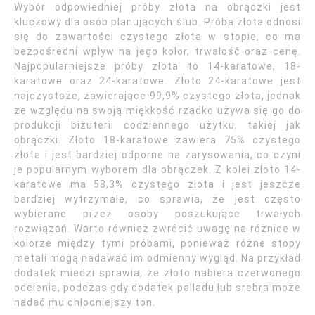
Wybór odpowiedniej próby złota na obrączki jest
kluczowy dla osób planujących ślub. Próba złota odnosi
się do zawartości czystego złota w stopie, co ma
bezpośredni wpływ na jego kolor, trwałość oraz cenę.
Najpopularniejsze próby złota to 14-karatowe, 18-
karatowe oraz 24-karatowe. Złoto 24-karatowe jest
najczystsze, zawierające 99,9% czystego złota, jednak
ze względu na swoją miękkość rzadko używa się go do
produkcji biżuterii codziennego użytku, takiej jak
obrączki. Złoto 18-karatowe zawiera 75% czystego
złota i jest bardziej odporne na zarysowania, co czyni
je popularnym wyborem dla obrączek. Z kolei złoto 14-
karatowe ma 58,3% czystego złota i jest jeszcze
bardziej wytrzymałe, co sprawia, że jest często
wybierane przez osoby poszukujące trwałych
rozwiązań. Warto również zwrócić uwagę na różnice w
kolorze między tymi próbami, ponieważ różne stopy
metali mogą nadawać im odmienny wygląd. Na przykład
dodatek miedzi sprawia, że złoto nabiera czerwonego
odcienia, podczas gdy dodatek palladu lub srebra może
nadać mu chłodniejszy ton.