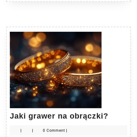
Jaki
Jaki grawer na obrączki?
grawer
|
|
0 Comment
|
na