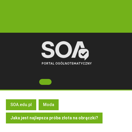
Skip
to
content
Open
Button
SOA.edu.pl
Moda
Jaka jest najlepsza próba złota na obrączki?