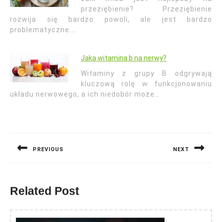
przeziębienie? Przeziębienie
rozwija się bardzo powoli, ale jest bardzo
problematyczne.…
Jaka witamina b na nerwy?
Witaminy z grupy B odgrywają
kluczową rolę w funkcjonowaniu
układu nerwowego, a ich niedobór może…
Nawigacja
wpisu
PREVIOUS
NEXT
Previous
Next
post:
post:
Related Post