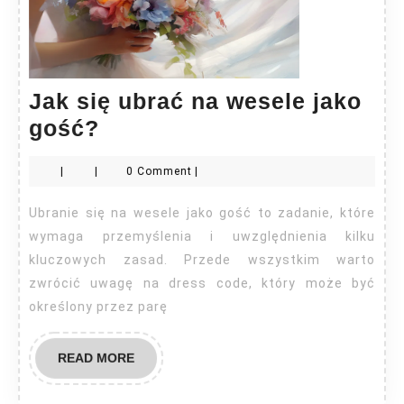
Jak się ubrać na wesele jako
Jak
gość?
się
|
|
0 Comment
|
ubrać
na
Ubranie się na wesele jako gość to zadanie, które
wesele
wymaga przemyślenia i uwzględnienia kilku
jako
kluczowych zasad. Przede wszystkim warto
zwrócić uwagę na dress code, który może być
gość?
określony przez parę
READ
READ MORE
MORE