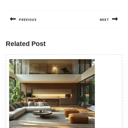
Nawigacja
wpisu
PREVIOUS
NEXT
Previous
Next
post:
post:
Related Post