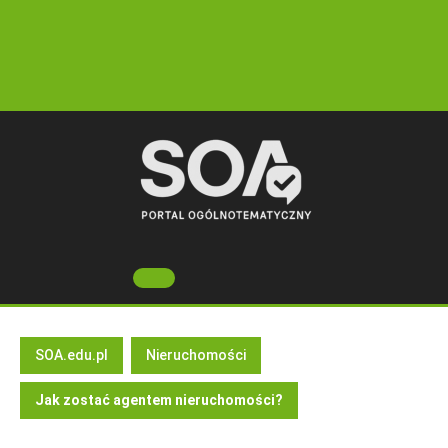
Skip
to
content
Open
Button
SOA.edu.pl
Nieruchomości
Jak zostać agentem nieruchomości?