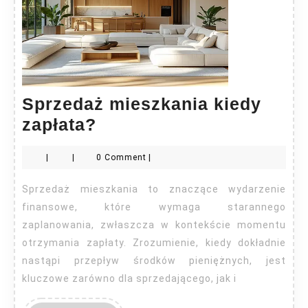
Sprzedaż mieszkania kiedy
Sprzedaż
zapłata?
mieszkania
|
|
0 Comment
|
kiedy
zapłata?
Sprzedaż mieszkania to znaczące wydarzenie
finansowe, które wymaga starannego
zaplanowania, zwłaszcza w kontekście momentu
otrzymania zapłaty. Zrozumienie, kiedy dokładnie
nastąpi przepływ środków pieniężnych, jest
kluczowe zarówno dla sprzedającego, jak i