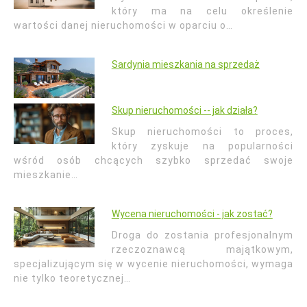
który ma na celu określenie
wartości danej nieruchomości w oparciu o…
Sardynia mieszkania na sprzedaż
Skup nieruchomości -- jak działa?
Skup nieruchomości to proces,
który zyskuje na popularności
wśród osób chcących szybko sprzedać swoje
mieszkanie…
Wycena nieruchomości - jak zostać?
Droga do zostania profesjonalnym
rzeczoznawcą majątkowym,
specjalizującym się w wycenie nieruchomości, wymaga
nie tylko teoretycznej…