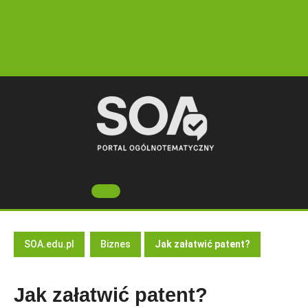
Skip
to
content
Open
Button
SOA.edu.pl
Biznes
Jak załatwić patent?
Jak załatwić patent?