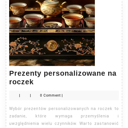
Prezenty personalizowane na
Prezenty
roczek
personalizowane
|
|
0 Comment
|
na
roczek
Wybór prezentów personalizowanych na roczek to
zadanie, które wymaga przemyślenia i
uwzględnienia wielu czynników. Warto zastanowić