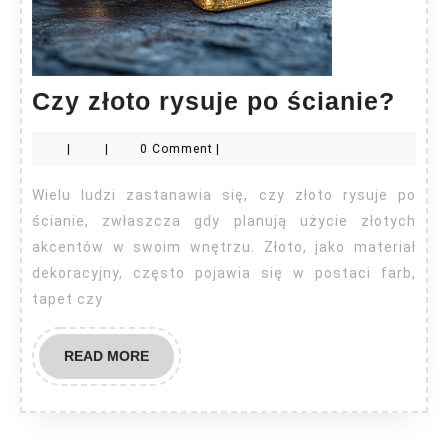
Czy
Czy złoto rysuje po ścianie?
złot
|
|
0 Comment
|
rysu
po
Wielu ludzi zastanawia się, czy złoto rysuje po
ścia
ścianie, zwłaszcza gdy planują użycie złotych
akcentów w swoim wnętrzu. Złoto, jako materiał
dekoracyjny, często pojawia się w postaci farb,
tapet czy
READ
READ MORE
MORE