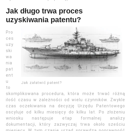
Jak długo trwa proces
uzyskiwania patentu?
Pro
ces
uzy
ski
wa
nia
pat
ent
u
Jak załatwić patent?
to
skomplikowana procedura, która może trwać różną
ilość czasu w zależności od wielu czynników. Zwykle
czas oczekiwania na decyzję Urzędu Patentowego
oscyluje od kilku miesięcy do kilku lat. Po złożeniu
wniosku następuje etap formalnej analizy
dokumentacji, który zazwyczaj trwa około sześciu
miesięcy. W tym czasie urząd sprawdza poprawność