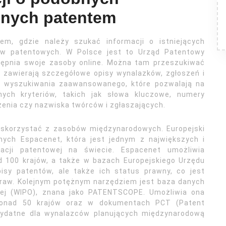
onych patentem
em, gdzie należy szukać informacji o istniejących
dów patentowych. W Polsce jest to Urząd Patentowy
stępnia swoje zasoby online. Można tam przeszukiwać
zawierają szczegółowe opisy wynalazków, zgłoszeń i
o wyszukiwania zaawansowanego, które pozwalają na
nych kryteriów, takich jak słowa kluczowe, numery
szenia czy nazwiska twórców i zgłaszających.
y skorzystać z zasobów międzynarodowych. Europejski
ych Espacenet, która jest jednym z największych i
macji patentowej na świecie. Espacenet umożliwia
 100 krajów, a także w bazach Europejskiego Urzędu
isy patentów, ale także ich status prawny, co jest
praw. Kolejnym potężnym narzędziem jest baza danych
lnej (WIPO), znana jako PATENTSCOPE. Umożliwia ona
ponad 50 krajów oraz w dokumentach PCT (Patent
rzydatne dla wynalazców planujących międzynarodową