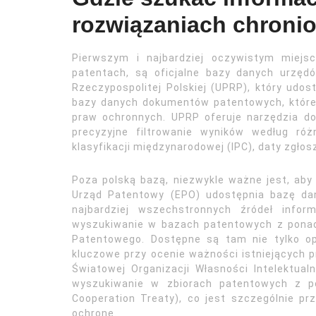
rozwiązaniach chroni
Pierwszym i najbardziej oczywistym miejsc
patentach, są oficjalne bazy danych urzę
Rzeczypospolitej Polskiej (UPRP), który udo
bazy danych dokumentów patentowych, które 
praw ochronnych. UPRP oferuje narzędzia d
precyzyjne filtrowanie wyników według róż
klasyfikacji międzynarodowej (IPC), daty zgło
Poza polską bazą, niezwykle ważne jest, ab
Urząd Patentowy (EPO) udostępnia bazę dan
najbardziej wszechstronnych źródeł infor
wyszukiwanie w bazach patentowych z ponad
Patentowego. Dostępne są tam nie tylko op
kluczowe przy ocenie ważności istniejących 
Światowej Organizacji Własności Intelektua
wyszukiwanie w zbiorach patentowych z 
Cooperation Treaty), co jest szczególnie p
ochronę.