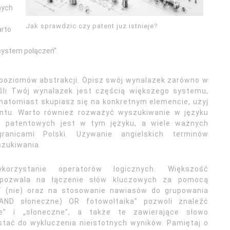
nych
Jak sprawdzic czy patent juz istnieje?
arto
„system połączeń”.
 poziomów abstrakcji. Opisz swój wynalazek zarówno w
eśli Twój wynalazek jest częścią większego systemu,
 natomiast skupiasz się na konkretnym elemencie, użyj
ntu. Warto również rozważyć wyszukiwanie w języku
h patentowych jest w tym języku, a wiele ważnych
ranicami Polski. Używanie angielskich terminów
zukiwania.
orzystanie operatorów logicznych. Większość
pozwala na łączenie słów kluczowych za pomocą
OT (nie) oraz na stosowanie nawiasów do grupowania
 AND słoneczne) OR fotowoltaika” pozwoli znaleźć
e” i „słoneczne”, a także te zawierające słowo
tać do wykluczenia nieistotnych wyników. Pamiętaj o