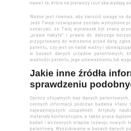
nawet te, które na pierwszy rzut oka wydają si
Ważne jest również, aby zwrócić uwagę na daty
Jeśli Twoje rozwiązanie zostało wymyślone prz
oznaczać, że Twój wynalazek był znany przed
„prawa nabyte” i prawie do dalszego korzys
przygotowany do wdrożenia przed datą zgłos
patentu, czy jest on nadal ważny i obowiązują
w bazach danych urzędów patentowych, któ
ważności patentu, jego unieważnieniu lub wyga
Jakie inne źródła inf
sprawdzeniu podobny
Oprócz oficjalnych baz danych patentowych, 
cennych informacji podczas badania stanu t
najważniejszych uzupełnień. Artykuły na
materiały konferencyjne, a także prace dyplo
badań i wczesnych etapów rozwoju nowych tec
patentową. Wyszukiwanie w bazach danych publ