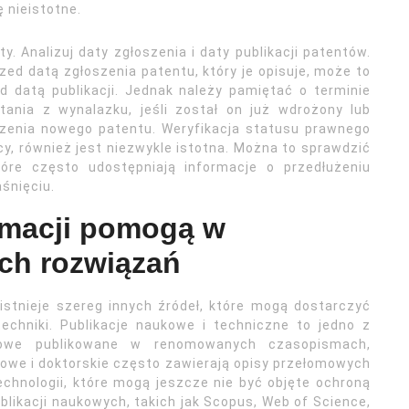
ę nieistotne.
. Analizuj daty zgłoszenia i daty publikacji patentów.
ed datą zgłoszenia patentu, który je opisuje, może to
 datą publikacji. Jednak należy pamiętać o terminie
tania z wynalazku, jeśli został on już wdrożony lub
zenia nowego patentu. Weryfikacja statusu prawnego
cy, również jest niezwykle istotna. Można to sprawdzić
re często udostępniają informacje o przedłużeniu
śnięciu.
ormacji pomogą w
ch rozwiązań
istnieje szereg innych źródeł, które mogą dostarczyć
echniki. Publikacje naukowe i techniczne to jedno z
ukowe publikowane w renomowanych czasopismach,
mowe i doktorskie często zawierają opisy przełomowych
hnologii, które mogą jeszcze nie być objęte ochroną
ikacji naukowych, takich jak Scopus, Web of Science,