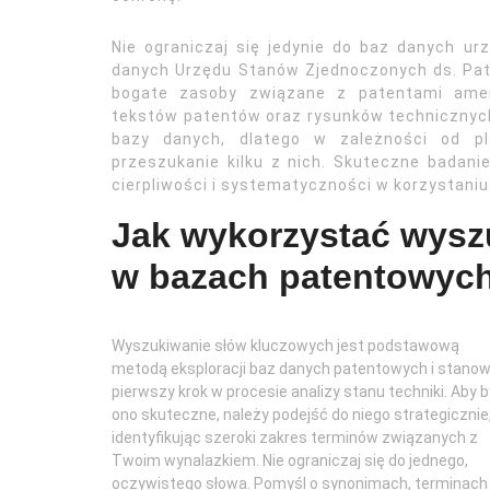
Nie ograniczaj się jedynie do baz danych u
danych Urzędu Stanów Zjednoczonych ds. Pa
bogate zasoby związane z patentami amer
tekstów patentów oraz rysunków technicznych.
bazy danych, dlatego w zależności od p
przeszukanie kilku z nich. Skuteczne badani
cierpliwości i systematyczności w korzystaniu
Jak wykorzystać wysz
w bazach patentowyc
Wyszukiwanie słów kluczowych jest podstawową
metodą eksploracji baz danych patentowych i stanow
pierwszy krok w procesie analizy stanu techniki. Aby b
ono skuteczne, należy podejść do niego strategicznie
identyfikując szeroki zakres terminów związanych z
Twoim wynalazkiem. Nie ograniczaj się do jednego,
oczywistego słowa. Pomyśl o synonimach, terminach