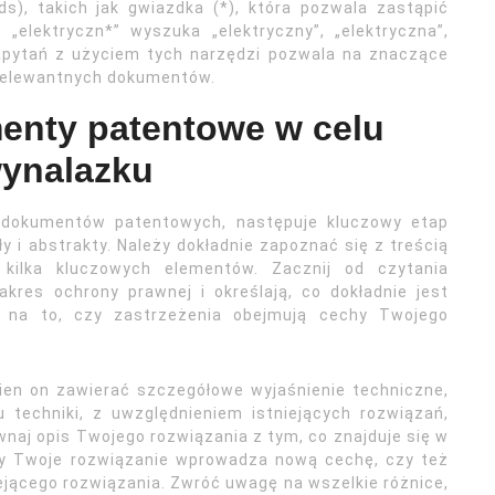
s), takich jak gwiazdka (*), która pozwala zastąpić
„elektryczn*” wyszuka „elektryczny”, „elektryczna”,
zapytań z użyciem tych narzędzi pozwala na znaczące
 relewantnych dokumentów.
enty patentowe w celu
wynalazku
ch dokumentów patentowych, następuje kluczowy etap
ły i abstrakty. Należy dokładnie zapoznać się z treścią
ilka kluczowych elementów. Zacznij od czytania
kres ochrony prawnej i określają, co dokładnie jest
 na to, czy zastrzeżenia obejmują cechy Twojego
nien on zawierać szczegółowe wyjaśnienie techniczne,
u techniki, z uwzględnieniem istniejących rozwiązań,
naj opis Twojego rozwiązania z tym, co znajduje się w
y Twoje rozwiązanie wprowadza nową cechę, czy też
iejącego rozwiązania. Zwróć uwagę na wszelkie różnice,