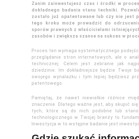
Zanim zainwestujesz czas i środki w proce
dokładnego badania stanu techniki. Pozwala
zostało już opatentowane lub czy nie jest p
tego kroku może prowadzić do odrzucenia
sporów prawnych z właścicielami istniejący
zasobów i zwiększa szanse na sukces w proc
Proces ten wymaga systematycznego podejścia 
przeglądanie stron internetowych, ale o ana
technicznej. Celem jest zebranie jak najp
dziedzinie. Im dokładniejsze będzie Twoje b
swojego wynalazku i tym lepiej będziesz p
patentowego.
Pamiętaj, że nawet niewielkie różnice mi
znaczenie. Dlatego ważne jest, aby skupić się
tych, które są do nich podobne lub stanow
technologicznego w Twojej branży to fundam
Inwestycja w to wstępne badanie jest inwesty
Gdzie szukać informa