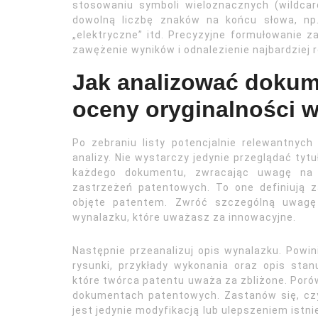
stosowaniu symboli wieloznacznych (wildcard
dowolną liczbę znaków na końcu słowa, np. 
„elektryczne” itd. Precyzyjne formułowanie 
zawężenie wyników i odnalezienie najbardziej
Jak analizować dokum
oceny oryginalności 
Po zebraniu listy potencjalnie relewantny
analizy. Nie wystarczy jedynie przeglądać tytu
każdego dokumentu, zwracając uwagę na k
zastrzeżeń patentowych. To one definiują za
objęte patentem. Zwróć szczególną uwagę
wynalazku, które uważasz za innowacyjne.
Następnie przeanalizuj opis wynalazku. Powi
rysunki, przykłady wykonania oraz opis stan
które twórca patentu uważa za zbliżone. Porów
dokumentach patentowych. Zastanów się, cz
jest jedynie modyfikacją lub ulepszeniem istn