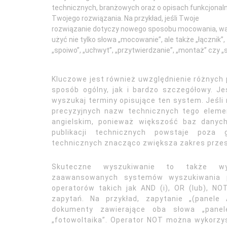
technicznych, branżowych oraz o opisach funkcjonal
Twojego rozwiązania. Na przykład, jeśli Twoje
rozwiązanie dotyczy nowego sposobu mocowania, w
użyć nie tylko słowa „mocowanie”, ale także „łącznik”,
„spoiwo”, „uchwyt”, „przytwierdzanie”, „montaż” czy 
Kluczowe jest również uwzględnienie różnych
sposób ogólny, jak i bardzo szczegółowy. J
wyszukaj terminy opisujące ten system. Jeśli
precyzyjnych nazw technicznych tego eleme
angielskim, ponieważ większość baz danyc
publikacji technicznych powstaje poza g
technicznych znacząco zwiększa zakres przes
Skuteczne wyszukiwanie to także wyk
zaawansowanych systemów wyszukiwania 
operatorów takich jak AND (i), OR (lub), N
zapytań. Na przykład, zapytanie „(panele
dokumenty zawierające oba słowa „panel
„fotowoltaika”. Operator NOT można wykorzys