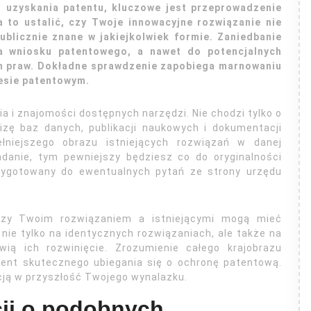
s uzyskania patentu, kluczowe jest przeprowadzenie
 to ustalić, czy Twoje innowacyjne rozwiązanie nie
ublicznie znane w jakiejkolwiek formie. Zaniedbanie
 wniosku patentowego, a nawet do potencjalnych
ch praw. Dokładne sprawdzenie zapobiega marnowaniu
esie patentowym.
i znajomości dostępnych narzędzi. Nie chodzi tylko o
lizę baz danych, publikacji naukowych i dokumentacji
ełniejszego obrazu istniejących rozwiązań w danej
adanie, tym pewniejszy będziesz co do oryginalności
rzygotowany do ewentualnych pytań ze strony urzędu
ędzy Twoim rozwiązaniem a istniejącymi mogą mieć
 nie tylko na identycznych rozwiązaniach, ale także na
ią ich rozwinięcie. Zrozumienie całego krajobrazu
ent skutecznego ubiegania się o ochronę patentową.
cją w przyszłość Twojego wynalazku.
cji o podobnych