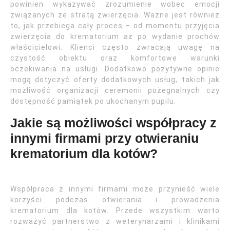
powinien wykazywać zrozumienie wobec emocji
związanych ze stratą zwierzęcia. Ważne jest również
to, jak przebiega cały proces – od momentu przyjęcia
zwierzęcia do krematorium aż po wydanie prochów
właścicielowi. Klienci często zwracają uwagę na
czystość obiektu oraz komfortowe warunki
oczekiwania na usługi. Dodatkowo pozytywne opinie
mogą dotyczyć oferty dodatkowych usług, takich jak
możliwość organizacji ceremonii pożegnalnych czy
dostępność pamiątek po ukochanym pupilu.
Jakie są możliwości współpracy z
innymi firmami przy otwieraniu
krematorium dla kotów?
Współpraca z innymi firmami może przynieść wiele
korzyści podczas otwierania i prowadzenia
krematorium dla kotów. Przede wszystkim warto
rozważyć partnerstwo z weterynarzami i klinikami