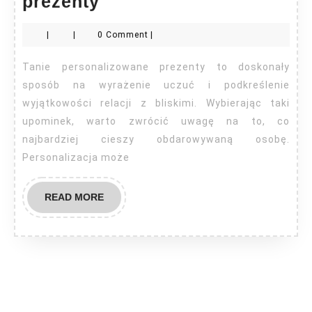
Tanie
prezenty
personalizowane
|
|
0 Comment
|
prezenty
Tanie personalizowane prezenty to doskonały
sposób na wyrażenie uczuć i podkreślenie
wyjątkowości relacji z bliskimi. Wybierając taki
upominek, warto zwrócić uwagę na to, co
najbardziej cieszy obdarowywaną osobę.
Personalizacja może
READ
READ MORE
MORE