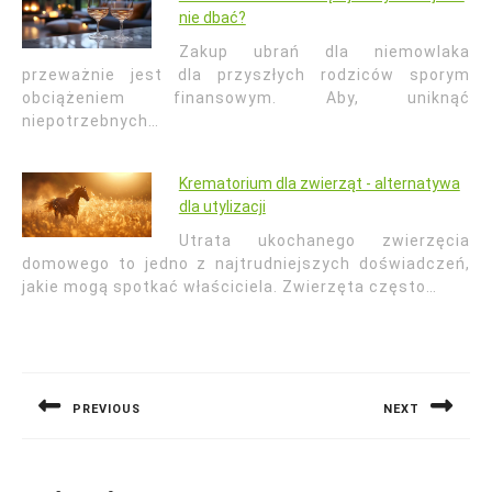
nie dbać?
Zakup ubrań dla niemowlaka
przeważnie jest dla przyszłych rodziców sporym
obciążeniem finansowym. Aby, uniknąć
niepotrzebnych…
Krematorium dla zwierząt - alternatywa
dla utylizacji
Utrata ukochanego zwierzęcia
domowego to jedno z najtrudniejszych doświadczeń,
jakie mogą spotkać właściciela. Zwierzęta często…
Nawigacja
wpisu
PREVIOUS
NEXT
Previous
Next
post:
post: