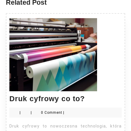
Related Post
Druk
Druk cyfrowy co to?
cyfrowy
|
|
0 Comment
|
co
to?
Druk cyfrowy to nowoczesna technologia, która