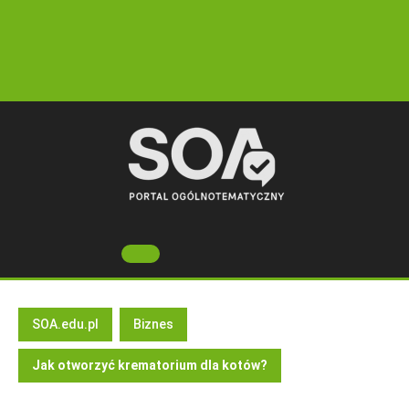
Skip
to
content
Open
Button
SOA.edu.pl
Biznes
Jak otworzyć krematorium dla kotów?