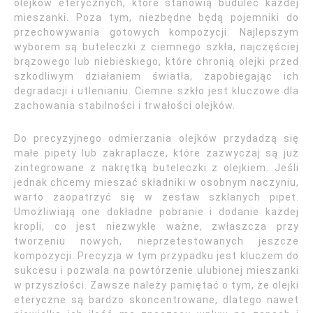
olejków eterycznych, które stanowią budulec każdej
mieszanki. Poza tym, niezbędne będą pojemniki do
przechowywania gotowych kompozycji. Najlepszym
wyborem są buteleczki z ciemnego szkła, najczęściej
brązowego lub niebieskiego, które chronią olejki przed
szkodliwym działaniem światła, zapobiegając ich
degradacji i utlenianiu. Ciemne szkło jest kluczowe dla
zachowania stabilności i trwałości olejków.
Do precyzyjnego odmierzania olejków przydadzą się
małe pipety lub zakraplacze, które zazwyczaj są już
zintegrowane z nakrętką buteleczki z olejkiem. Jeśli
jednak chcemy mieszać składniki w osobnym naczyniu,
warto zaopatrzyć się w zestaw szklanych pipet.
Umożliwiają one dokładne pobranie i dodanie każdej
kropli, co jest niezwykle ważne, zwłaszcza przy
tworzeniu nowych, nieprzetestowanych jeszcze
kompozycji. Precyzja w tym przypadku jest kluczem do
sukcesu i pozwala na powtórzenie ulubionej mieszanki
w przyszłości. Zawsze należy pamiętać o tym, że olejki
eteryczne są bardzo skoncentrowane, dlatego nawet