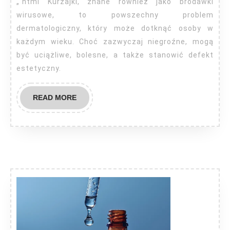
„`html Kurzajki, znane również jako brodawki
u
wirusowe, to powszechny problem
dermato
dermatologiczny, który może dotknąć osoby w
każdym wieku. Choć zazwyczaj niegroźne, mogą
być uciążliwe, bolesne, a także stanowić defekt
estetyczny.
READ
READ MORE
MORE