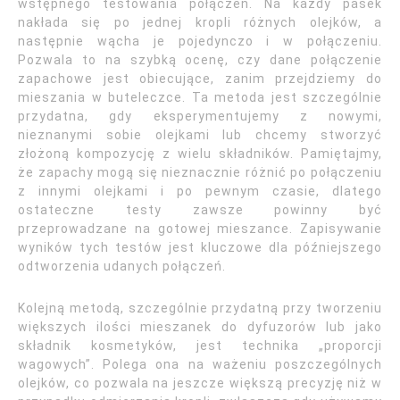
wstępnego testowania połączeń. Na każdy pasek
nakłada się po jednej kropli różnych olejków, a
następnie wącha je pojedynczo i w połączeniu.
Pozwala to na szybką ocenę, czy dane połączenie
zapachowe jest obiecujące, zanim przejdziemy do
mieszania w buteleczce. Ta metoda jest szczególnie
przydatna, gdy eksperymentujemy z nowymi,
nieznanymi sobie olejkami lub chcemy stworzyć
złożoną kompozycję z wielu składników. Pamiętajmy,
że zapachy mogą się nieznacznie różnić po połączeniu
z innymi olejkami i po pewnym czasie, dlatego
ostateczne testy zawsze powinny być
przeprowadzane na gotowej mieszance. Zapisywanie
wyników tych testów jest kluczowe dla późniejszego
odtworzenia udanych połączeń.
Kolejną metodą, szczególnie przydatną przy tworzeniu
większych ilości mieszanek do dyfuzorów lub jako
składnik kosmetyków, jest technika „proporcji
wagowych”. Polega ona na ważeniu poszczególnych
olejków, co pozwala na jeszcze większą precyzję niż w