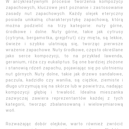
W arcykreatywnym procesie tworzenia kompozycji
zapachowych, kluczowe jest poznanie i zastosowanie
zasady nut zapachowych. Każdy olejek eteryczny
posiada unikalną charakterystykę zapachową, którą
można podzielić na trzy kategorie: nuty górne,
środkowe i dolne. Nuty górne, takie jak cytrusy
(cytryna, bergamotka, grejpfrut) czy mięta, są lekkie,
świeże i szybko ulatniają się, tworząc pierwsze
wrażenie zapachowe. Nuty środkowe, często określane
jako serce kompozycji, to na przykład lawenda,
geranium, róża czy eukaliptus. Są one bardziej złożone
i stanowią rdzeń zapachu, pojawiając się po ulotnieniu
nut górnych. Nuty dolne, takie jak drzewo sandałowe,
paczula, kadzidło czy wanilia, są ciężkie, ziemiste i
długo utrzymują się na skórze lub w powietrzu, nadając
kompozycji głębię i trwałość. Idealna mieszanka
zazwyczaj zawiera reprezentantów każdej z tych
kategorii, tworząc zbalansowaną i wielowymiarową
woń.
Rozważając dobór olejków, warto również zwrócić