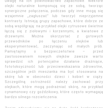
uwagę na ich powinowactwo zapachowe. Niektóre
olejki naturalnie komponują się ze sobą, tworząc
synergiczne połączenia, podczas gdy inne mogą się
wzajemnie „zagłuszać” lub tworzyć nieprzyjemne
kontrasty. Istnieją grupy zapachowe, które dobrze ze
sobą współgrają: na przykład olejki cytrusowe świetnie
łączą się z ziołowymi i korzennymi, a kwiatowe z
drzewnymi. Można skorzystać z gotowych
przewodników po łączeniu olejków lub
eksperymentować, zaczynając od małych prób.
Pamiętajmy o bezpieczeństwie – przed
zastosowaniem nowych olejków zawsze warto
sprawdzić ich potencjalne działanie drażniące,
fototoksyczność lub przeciwwskazania zdrowotne,
szczególnie jeśli mieszanka ma być stosowana na
skórę lub w obecności dzieci i kobiet w ciąży.
Szczególną ostrożność należy zachować przy
olejkach, które mogą podrażniać skórę, na przykład
cynamonowy czy goździkowy, które często wymagają
bardzo silnego rozcieńczenia.