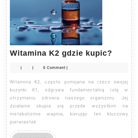
Witam
Witamina K2 gdzie kupic?
K2
|
|
0 Comment
|
gdzie
kupic
Witamina K2, często pomijana na rzecz swojej
kuzynki K1, odgrywa fundamentalną rolę w
utrzymaniu zdrowia naszego organizmu. Jej
działanie skupia się przede wszystkim na
metabolizmie wapnia, kierując ten kluczowy
pierwiastek