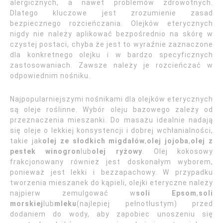
alergicznych, a nawet problemów zdrowotnych.
Dlatego kluczowe jest zrozumienie zasad
bezpiecznego rozcieńczania. Olejków eterycznych
nigdy nie należy aplikować bezpośrednio na skórę w
czystej postaci, chyba że jest to wyraźnie zaznaczone
dla konkretnego olejku i w bardzo specyficznych
zastosowaniach. Zawsze należy je rozcieńczać w
odpowiednim nośniku.
Najpopularniejszymi nośnikami dla olejków eterycznych
są oleje roślinne. Wybór oleju bazowego zależy od
przeznaczenia mieszanki. Do masażu idealnie nadają
się oleje o lekkiej konsystencji i dobrej wchłanialności,
takie jak
olej ze słodkich migdałów
,
olej jojoba
,
olej z
pestek winogron
lub
olej ryżowy
. Olej kokosowy
frakcjonowany również jest doskonałym wyborem,
ponieważ jest lekki i bezzapachowy. W przypadku
tworzenia mieszanek do kąpieli, olejki eteryczne należy
najpierw zemulgować w
soli Epsom
,
soli
morskiej
lub
mleku
(najlepiej pełnotłustym) przed
dodaniem do wody, aby zapobiec unoszeniu się