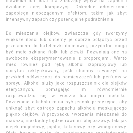
niewielka ich ilość ma znaczący wpływ na zapach i
działanie całej kompozycji. Dokładne odmierzanie
zapobiega niepożądanym efektom, takim jak zbyt
intensywny zapach czy potencjalne podrażnienia.
Do mieszania olejków, zwłaszcza gdy tworzymy
większe ilości lub chcemy je dobrze połączyć przed
przelaniem do buteleczki docelowej, przydatne mogą
być małe szklane fiolki lub zlewki. Pozwalają one na
swobodne eksperymentowanie z proporcjami. Warto
mieć również pod ręką alkohol izopropylowy lub
spirytus rektyfikowany, jeśli chcemy stworzyć na
przykład odświeżacz do pomieszczeń lub perfumy w
sprayu. Alkohol służy jako rozpuszczalnik dla olejków
eterycznych, pomagając im równomiernie
rozprowadzić się w wodzie lub innym nośniku.
Dozowanie alkoholu musi być jednak precyzyjne, aby
uniknąć zbyt ostrego zapachu alkoholu maskującego
piękno olejków. W przypadku tworzenia mieszanek do
masażu, niezbędny będzie również olej bazowy, taki jak
olejek migdałowy, jojoba, kokosowy czy winogronowy.