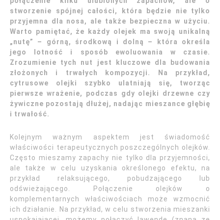
połączenie kilku ulubionych zapachów, ale o
stworzenie spójnej całości, która będzie nie tylko
przyjemna dla nosa, ale także bezpieczna w użyciu.
Warto pamiętać, że każdy olejek ma swoją unikalną
„nutę” – górną, środkową i dolną – która określa
jego lotność i sposób ewoluowania w czasie.
Zrozumienie tych nut jest kluczowe dla budowania
złożonych i trwałych kompozycji. Na przykład,
cytrusowe olejki szybko ulatniają się, tworząc
pierwsze wrażenie, podczas gdy olejki drzewne czy
żywiczne pozostają dłużej, nadając mieszance głębię
i trwałość.
Kolejnym ważnym aspektem jest świadomość
właściwości terapeutycznych poszczególnych olejków.
Często mieszamy zapachy nie tylko dla przyjemności,
ale także w celu uzyskania określonego efektu, na
przykład relaksującego, pobudzającego lub
odświeżającego. Połączenie olejków o
komplementarnych właściwościach może wzmocnić
ich działanie. Na przykład, w celu stworzenia mieszanki
uspokajającej, możemy połączyć lawendę (znaną ze