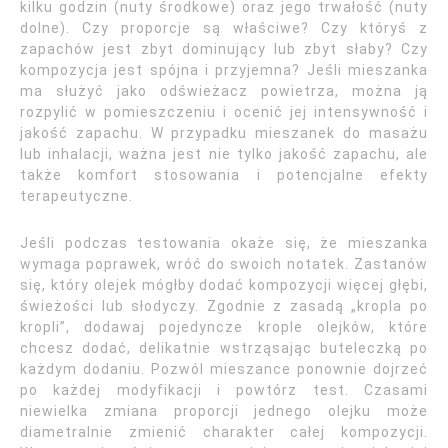
kilku godzin (nuty środkowe) oraz jego trwałość (nuty
dolne). Czy proporcje są właściwe? Czy któryś z
zapachów jest zbyt dominujący lub zbyt słaby? Czy
kompozycja jest spójna i przyjemna? Jeśli mieszanka
ma służyć jako odświeżacz powietrza, można ją
rozpylić w pomieszczeniu i ocenić jej intensywność i
jakość zapachu. W przypadku mieszanek do masażu
lub inhalacji, ważna jest nie tylko jakość zapachu, ale
także komfort stosowania i potencjalne efekty
terapeutyczne.
Jeśli podczas testowania okaże się, że mieszanka
wymaga poprawek, wróć do swoich notatek. Zastanów
się, który olejek mógłby dodać kompozycji więcej głębi,
świeżości lub słodyczy. Zgodnie z zasadą „kropla po
kropli”, dodawaj pojedyncze krople olejków, które
chcesz dodać, delikatnie wstrząsając buteleczką po
każdym dodaniu. Pozwól mieszance ponownie dojrzeć
po każdej modyfikacji i powtórz test. Czasami
niewielka zmiana proporcji jednego olejku może
diametralnie zmienić charakter całej kompozycji.