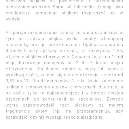
czystych olejków na powierzchni i potencjalnym
podrażnieniom skóry. Sama sól lub mleko działają jako
emulgatory, pomagając olejkom rozproszyć się w
wodzie.
Proporcje rozcieńczania zależą od wielu czynników, w
tym od rodzaju olejku, wieku osoby stosującej
mieszankę oraz jej przeznaczenia. Ogólna zasada dla
dorosłych przy aplikacji na skórę to zazwyczaj 1-3%
stężenie olejków eterycznych. Oznacza to, że na 10 ml
oleju bazowego dodajemy od 2 do 6 kropli olejku
eterycznego. Dla dzieci, kobiet w ciąży lub osób z
wrażliwą skórą, zaleca się niższe stężenia, często od
0,5% do 1%. Dla dzieci poniżej 3. roku życia, zaleca się
unikanie stosowania olejków eterycznych doustnie, a
na skórę tylko te najłagodniejsze i w bardzo niskich
stężeniach, po konsultacji ze specjalistą. Zawsze
warto przeprowadzić test płatkowy na małym
fragmencie skóry (np. na przedramieniu), aby
sprawdzić, czy nie wystąpi reakcja alergiczna.