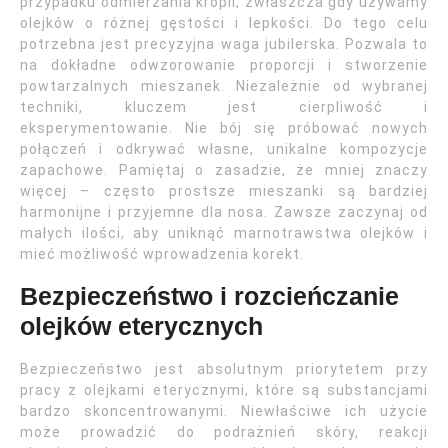
przypadku odmierzania kropli, zwłaszcza gdy używamy
olejków o różnej gęstości i lepkości. Do tego celu
potrzebna jest precyzyjna waga jubilerska. Pozwala to
na dokładne odwzorowanie proporcji i stworzenie
powtarzalnych mieszanek. Niezależnie od wybranej
techniki, kluczem jest cierpliwość i
eksperymentowanie. Nie bój się próbować nowych
połączeń i odkrywać własne, unikalne kompozycje
zapachowe. Pamiętaj o zasadzie, że mniej znaczy
więcej – często prostsze mieszanki są bardziej
harmonijne i przyjemne dla nosa. Zawsze zaczynaj od
małych ilości, aby uniknąć marnotrawstwa olejków i
mieć możliwość wprowadzenia korekt.
Bezpieczeństwo i rozcieńczanie
olejków eterycznych
Bezpieczeństwo jest absolutnym priorytetem przy
pracy z olejkami eterycznymi, które są substancjami
bardzo skoncentrowanymi. Niewłaściwe ich użycie
może prowadzić do podrażnień skóry, reakcji