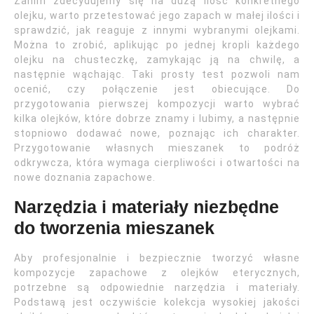
Zanim zdecydujemy się na dużą ilość konkretnego
olejku, warto przetestować jego zapach w małej ilości i
sprawdzić, jak reaguje z innymi wybranymi olejkami.
Można to zrobić, aplikując po jednej kropli każdego
olejku na chusteczkę, zamykając ją na chwilę, a
następnie wąchając. Taki prosty test pozwoli nam
ocenić, czy połączenie jest obiecujące. Do
przygotowania pierwszej kompozycji warto wybrać
kilka olejków, które dobrze znamy i lubimy, a następnie
stopniowo dodawać nowe, poznając ich charakter.
Przygotowanie własnych mieszanek to podróż
odkrywcza, która wymaga cierpliwości i otwartości na
nowe doznania zapachowe.
Narzędzia i materiały niezbędne
do tworzenia mieszanek
Aby profesjonalnie i bezpiecznie tworzyć własne
kompozycje zapachowe z olejków eterycznych,
potrzebne są odpowiednie narzędzia i materiały.
Podstawą jest oczywiście kolekcja wysokiej jakości