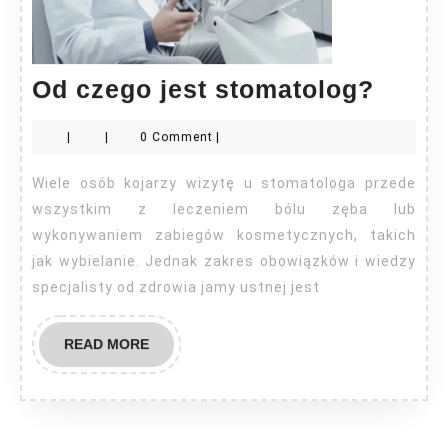
Od
Od czego jest stomatolog?
czeg
|
|
0 Comment
|
jest
stoma
Wiele osób kojarzy wizytę u stomatologa przede
wszystkim z leczeniem bólu zęba lub
wykonywaniem zabiegów kosmetycznych, takich
jak wybielanie. Jednak zakres obowiązków i wiedzy
specjalisty od zdrowia jamy ustnej jest
READ
READ MORE
MORE