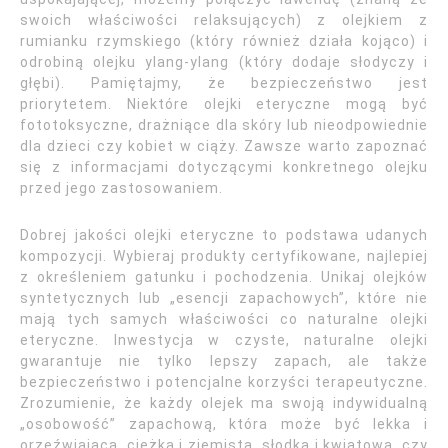
swoich właściwości relaksujących) z olejkiem z
rumianku rzymskiego (który również działa kojąco) i
odrobiną olejku ylang-ylang (który dodaje słodyczy i
głębi). Pamiętajmy, że bezpieczeństwo jest
priorytetem. Niektóre olejki eteryczne mogą być
fototoksyczne, drażniące dla skóry lub nieodpowiednie
dla dzieci czy kobiet w ciąży. Zawsze warto zapoznać
się z informacjami dotyczącymi konkretnego olejku
przed jego zastosowaniem.
Dobrej jakości olejki eteryczne to podstawa udanych
kompozycji. Wybieraj produkty certyfikowane, najlepiej
z określeniem gatunku i pochodzenia. Unikaj olejków
syntetycznych lub „esencji zapachowych”, które nie
mają tych samych właściwości co naturalne olejki
eteryczne. Inwestycja w czyste, naturalne olejki
gwarantuje nie tylko lepszy zapach, ale także
bezpieczeństwo i potencjalne korzyści terapeutyczne.
Zrozumienie, że każdy olejek ma swoją indywidualną
„osobowość” zapachową, która może być lekka i
orzeźwiająca, ciężka i ziemista, słodka i kwiatowa, czy