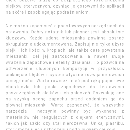
Oleje bazowe służą do bezpiecznego rozcieńczenia
olejków eterycznych, czyniąc je gotowymi do aplikacji
na skórę i zapobiegając podrażnieniom.
Nie można zapomnieć o podstawowych narzędziach do
notowania. Dobry notatnik lub planner jest absolutnie
kluczowy. Każda udana mieszanka powinna zostać
skrupulatnie udokumentowana. Zapisuj nie tylko użyte
olejki i ich ilości w kroplach, ale także datę powstania
mieszanki, cel jej zastosowania, a nawet swoje
wrażenia zapachowe i efekty działania. To pozwoli na
odtworzenie ulubionych kompozycji w przyszłości,
uniknięcie błędów i systematyczne rozwijanie swoich
umiejętności. Warto również mieć pod ręką papierowe
chusteczki lub paski zapachowe do testowania
poszczególnych olejków i ich połączeń. Pozwalają one
na szybką ocenę zapachu przed dodaniem go do
głównej mieszanki. Warto zaznaczyć, że wszystkie
narzędzia i naczynia powinny być wykonane z
materiałów nie reagujących z olejkami eterycznymi,
takich jak szkło czy stal nierdzewna. Unikaj plastiku,
który może ulec uszkodzeniu pod wpływem olejków.