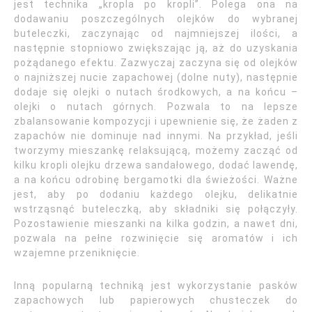
jest technika „kropla po kropli”. Polega ona na
dodawaniu poszczególnych olejków do wybranej
buteleczki, zaczynając od najmniejszej ilości, a
następnie stopniowo zwiększając ją, aż do uzyskania
pożądanego efektu. Zazwyczaj zaczyna się od olejków
o najniższej nucie zapachowej (dolne nuty), następnie
dodaje się olejki o nutach środkowych, a na końcu –
olejki o nutach górnych. Pozwala to na lepsze
zbalansowanie kompozycji i upewnienie się, że żaden z
zapachów nie dominuje nad innymi. Na przykład, jeśli
tworzymy mieszankę relaksującą, możemy zacząć od
kilku kropli olejku drzewa sandałowego, dodać lawendę,
a na końcu odrobinę bergamotki dla świeżości. Ważne
jest, aby po dodaniu każdego olejku, delikatnie
wstrząsnąć buteleczką, aby składniki się połączyły.
Pozostawienie mieszanki na kilka godzin, a nawet dni,
pozwala na pełne rozwinięcie się aromatów i ich
wzajemne przeniknięcie.
Inną popularną techniką jest wykorzystanie pasków
zapachowych lub papierowych chusteczek do