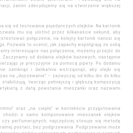
nacji, zanim zdecydujemy się na stworzenie większej
 się od testowania pojedynczych olejków. Na kartonik
pozwala mu się ulotnić przez kilkanaście sekund, aby
etestować połączenie, na kolejny kartonik nanosi się
iego. Pozwala to ocenić, jak zapachy współgrają ze sobą
ziemy interesujące nas połączenia, możemy przejść do
e. Zaczynamy od dodania olejków bazowych, następnie
ierzając je precyzyjnie za pomocą pipety. Po dodaniu
nie zamknąć i delikatnie wstrząsnąć, aby olejki się
as na „dojrzewanie” – zazwyczaj od kilku dni do kilku
 stabilizują, tworząc pełniejszą i głębszą kompozycję
etykietą z datą powstania mieszanki oraz nazwami
imno” oraz „na ciepło” w kontekście przygotowania
li chodzi o samo komponowanie mieszanek olejków
czy perfumeryjnych, najczęściej stosuje się metodę
turalnej postaci, bez podgrzewania. Podgrzewanie może