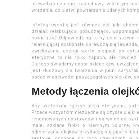
prowadzić dziennik zapachowy, w którym będz
wrażenia, co ułatwi powtarzanie udanych kompo
Istotną kwestią jest również cel, jaki chc
działać relaksująco, pobudzająco, wspomaga
powietrza? Odpowiedź na to pytanie pozwoli 
relaksującej doskonale sprawdzą się lawenda,
zwiększenia energii warto sięgnąć po cytr
eteryczne to nie tylko zapach, ale również
Dlatego świadomy dobór składników, uwzględni
jest kluczowy dla tworzenia w pełni satysfa
badać właściwości poszczególnych olejków, aby
Metody łączenia olejk
Aby skutecznie łączyć olejki eteryczne, pot
Przede wszystkim niezbędne są czyste olejki e
renomowanych dostawców i są wolne od syn
małe, szklane fiolki o ciemnym kolorze, kt
odmierzania olejków przydadzą się pipety lub 
testowe, podobne do tych używanych w per