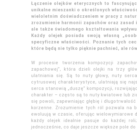
Łączenie olejków eterycznych to fascynują
unikalne mieszanki o określonych właściwoś
wieloletnim doświadczeniem w pracy z natur
zrozumienie harmonii zapachów oraz zasad ic
ale także świadomego kształtowania wpływu
Każdy olejek posiada swoją własną „osob
specyficzne właściwości. Poznanie tych ce
które będą nie tylko pięknie pachnieć, ale ró
W procesie tworzenia kompozycji zapachow
zapachowej”, która dzieli olejki na trzy gł
ulatniania się. Są to nuty głowy, nuty serca
cytrusowej charakterystyce, ulatniają się na
serca stanowią „duszę” kompozycji, rozwijają
charakter – często są to nuty kwiatowe lub zio
się powoli, zapewniając głębię i długotrwałoś
korzenne. Zrozumienie tych ról pozwala na 
ewoluują w czasie, oferując wielowymiarowe 
każdy olejek idealnie pasuje do każdej rol
jednocześnie, co daje jeszcze większe pole d