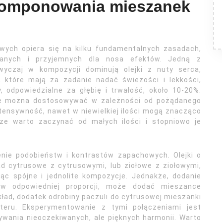
komponowania mieszanek
wych opiera się na kilku fundamentalnych zasadach,
wanych i przyjemnych dla nosa efektów. Jedną z
zwyczaj w kompozycji dominują olejki z nuty serca,
, które mają za zadanie nadać świeżości i lekkości,
 odpowiedzialne za głębię i trwałość, około 10-20%.
cje można dostosowywać w zależności od pożądanego
intensywność, nawet w niewielkiej ilości mogą znacząco
ze warto zaczynać od małych ilości i stopniowo je
nie podobieństw i kontrastów zapachowych. Olejki o
d cytrusowe z cytrusowymi, lub ziołowe z ziołowymi,
ąc spójne i jednolite kompozycje. Jednakże, dodanie
 w odpowiedniej proporcji, może dodać mieszance
kład, dodatek odrobiny paczuli do cytrusowej mieszanki
akteru. Eksperymentowanie z tymi połączeniami jest
rywania nieoczekiwanych, ale pięknych harmonii. Warto