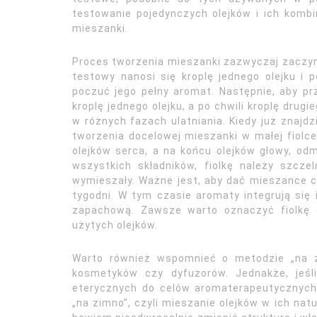
testowanie pojedynczych olejków i ich kombi
mieszanki.
Proces tworzenia mieszanki zazwyczaj zaczyna
testowy nanosi się kroplę jednego olejku i 
poczuć jego pełny aromat. Następnie, aby prz
kroplę jednego olejku, a po chwili kroplę drug
w różnych fazach ulatniania. Kiedy już znajd
tworzenia docelowej mieszanki w małej fiolc
olejków serca, a na końcu olejków głowy, odm
wszystkich składników, fiolkę należy szczel
wymieszały. Ważne jest, aby dać mieszance cz
tygodni. W tym czasie aromaty integrują się i
zapachową. Zawsze warto oznaczyć fiolkę 
użytych olejków.
Warto również wspomnieć o metodzie „na z
kosmetyków czy dyfuzorów. Jednakże, jeś
eterycznych do celów aromaterapeutycznych 
„na zimno”, czyli mieszanie olejków w ich na