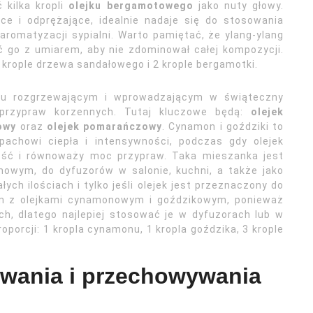
 kilka kropli
olejku bergamotowego
jako nuty głowy.
ce i odprężające, idealnie nadaje się do stosowania
aromatyzacji sypialni. Warto pamiętać, że ylang-ylang
ć go z umiarem, aby nie zdominował całej kompozycji.
3 krople drzewa sandałowego i 2 krople bergamotki.
aniu rozgrzewającym i wprowadzającym w świąteczny
e przypraw korzennych. Tutaj kluczowe będą:
olejek
owy
oraz
olejek pomarańczowy
. Cynamon i goździki to
pachowi ciepła i intensywności, podczas gdy olejek
ć i równoważy moc przypraw. Taka mieszanka jest
mowym, do dyfuzorów w salonie, kuchni, a także jako
h ilościach i tylko jeśli olejek jest przeznaczony do
ym z olejkami cynamonowym i goździkowym, ponieważ
ch, dlatego najlepiej stosować je w dyfuzorach lub w
orcji: 1 kropla cynamonu, 1 kropla goździka, 3 krople
wania i przechowywania