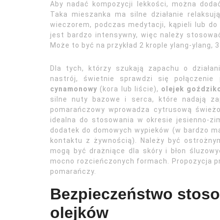
Aby nadać kompozycji lekkości, można dodać
Taka mieszanka ma silne działanie relaksują
wieczorem, podczas medytacji, kąpieli lub do 
jest bardzo intensywny, więc należy stosowa
Może to być na przykład 2 krople ylang-ylang, 
Dla tych, którzy szukają zapachu o dział
nastrój, świetnie sprawdzi się połączeni
cynamonowy
(kora lub liście),
olejek goździk
silne nuty bazowe i serca, które nadają za
pomarańczowy wprowadza cytrusową świeżoś
idealna do stosowania w okresie jesienno-zi
dodatek do domowych wypieków (w bardzo małyc
kontaktu z żywnością). Należy być ostrożn
mogą być drażniące dla skóry i błon śluzowy
mocno rozcieńczonych formach. Propozycja prop
pomarańczy.
Bezpieczeństwo stoso
olejków