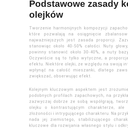
Podstawowe zasady 
olejków
Tworzenie harmonijnych kompozycji zapacho
które pozwalają na osiągnięcie zbalanso
najważniejszych jest zasada proporcji. Za
stanowiąc około 40-50% całości. Nuty głowy
powinny stanowić około 30-40%, a nuty bazy,
Oczywiście są to tylko wytyczne, a propor
efektu. Niektóre olejki, ze względu na swoją 
wpłynąć na całość mieszanki, dlatego zaws
zwiększać, obserwując efekt.
Kolejnym kluczowym aspektem jest zrozumie
podobnych profilach zapachowych, na przykła
zazwyczaj dobrze ze sobą współgrają, tworz
olejku o kontrastującym charakterze, ale
złożoności i intrygującego charakteru. Na przy
nada jej ziemistego, stabilizującego char
kluczowe dla rozwijania własnego stylu i odk