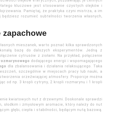
aściwości olejków eterycznych, pozbawiając je cennych
Dlatego kluczowe jest stosowanie czystych olejków i
ojrzewania. Pamiętaj, że praktyka czyni mistrza, a im
j będziesz rozumieć subtelności tworzenia własnych,
e zapachowe
własnych mieszanek, warto poznać kilka sprawdzonych
skonałą bazę do dalszych eksperymentów. Jedną z
ołączenie cytrusów z ziołami. Na przykład, połączenie
 rozmarynowego
dodającego energii i wspomagającego
ego
dla zbalansowania i działania relaksującego. Taka
eszczeń, szczególnie w miejscach pracy lub nauki, a
tworzenia orzeźwiającej atmosfery. Proporcje można
 od np. 3 kropli cytryny, 2 kropli rozmarynu i 1 kropli
zenie kwiatowych nut z drzewnymi. Doskonale sprawdzi
 słodkim i zmysłowym aromacie, który należy do nut
jącym głębi, ciepła i stabilności, będącym nutą bazową.