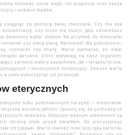
iemy notować użyte olejki, ich proporcje oraz nasze
zycji i unikanie błędów.
emy osiągnąć za pomocą danej mieszanki. Czy ma ona
ć koncentrację, czy może ma służyć jako odświeżacz
na świadomy wybór olejków. Na przykład, do mieszanki
 rumianek czy ylang-ylang. Natomiast dla pobudzenia i
usy, rozmaryn czy miętę. Warto pamiętać, że olejki
 związki aktywne, które wpływają na nasz organizm.
ający zarówno walory zapachowe, jak i terapeutyczne,
kcjonujących i skutecznych kompozycji. Zawsze warto
 w pełni wykorzystać ich potencjał.
ów eterycznych
rzebujemy kilku podstawowych narzędzi i materiałów.
teryczne wysokiej jakości. Upewnij się, że pochodzą od
tetycznych dodatków. Kolejnym ważnym elementem są
óre chronią olejki przed światłem. Do precyzyjnego
małe strzykawki. Warto również mieć pod ręką kartoniki
fumeriach, zwane „blotterami”. Pozwalają one na