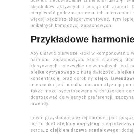
bowiem nieodwracalnie zmienić strukturę i wł
składników aktywnych i psując ich aromat. 
cierpliwość podczas procesu ich mieszania i d
więcej będziesz eksperymentować, tym lepie
unikalnych kompozycji zapachowych.
Przykładowe harmoni
Aby ułatwić pierwsze kroki w komponowaniu 
harmonii zapachowych, które stanowią do
klasycznych i niezwykle uniwersalnych jest p
olejku cytrynowego
z nutą świeżości,
olejku
koncentrację, oraz odrobiny
olejku lawendow
mieszanka jest idealna do aromatyzacji pomi
także może być stosowana w dyfuzorach do s
dostosować do własnych preferencji, zaczynając
lawendy.
Innym przykładem pięknej harmonii jest połąc
się tu duet
olejku ylang-ylang
o egzotycznym,
serca, z
olejkiem drzewa sandałowego
, doda