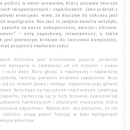
ca podróż w świat aromatów, która pozwala tworzyć
ciach terapeutycznych i zapachowych. Jako praktyk z
alnymi esencjami, wiem, że kluczem do sukcesu jest
h współgrania. Nie jest to jedynie kwestia estetyki,
 zapachu na nasze samopoczucie, emocje i zdrowie.
owość” – nutę zapachową, intensywność, a także
ch jest pierwszym krokiem do tworzenia kompozycji,
wnież przynosić realne korzyści.
ych kluczowe jest zrozumienie pojęcia „piramidy
ówne kategorie w zależności od ich lotności i czasu
 i nuty bazy. Nuty głowy, o najlżejszej i najbardziej
jszybciej, tworząc pierwsze wrażenie zapachowe. Nuty
c się po nutach głowy i nadając zapachowi jego główny
łowe. Nuty bazy są najcięższe i najtrwalsze, uwalniają
ć zapachu, zazwyczaj są to nuty drzewne, żywiczne lub
budowanie harmonijnych i złożonych mieszanek, które
doznania zapachowe. Ważne jest, aby pamiętać, że nie
i; niektóre mogą pełnić funkcję w kilku kategoriach
o eksperymentów.