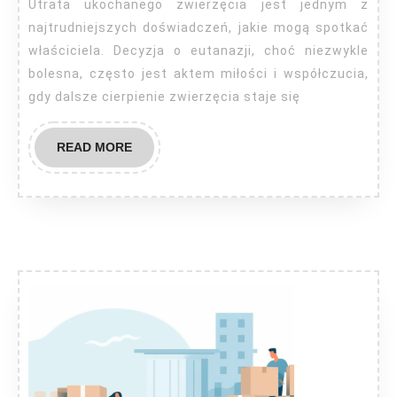
ze
Utrata ukochanego zwierzęcia jest jednym z
swoim
najtrudniejszych doświadczeń, jakie mogą spotkać
pupilem?
właściciela. Decyzja o eutanazji, choć niezwykle
bolesna, często jest aktem miłości i współczucia,
gdy dalsze cierpienie zwierzęcia staje się
READ
READ MORE
MORE