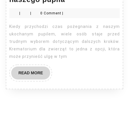
dla
|
|
0 Comment
|
zwierząt
–
Kiedy przychodzi czas pożegnania z naszym
ostatni
ukochanym pupilem, wiele osób staje przed
przystanek
trudnym wyborem dotyczącym dalszych kroków.
Krematorium dla zwierząt to jedna z opcji, która
w
może przynieść ulgę w tym
życiu
naszego
READ
READ MORE
pupila
MORE