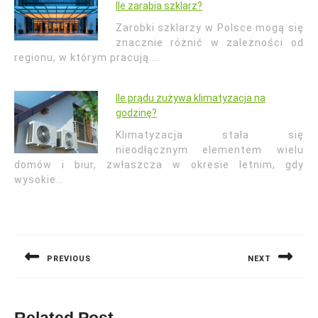
Ile zarabia szklarz?
Zarobki szklarzy w Polsce mogą się
znacznie różnić w zależności od
regionu, w którym pracują.…
Ile prądu zużywa klimatyzacja na
godzinę?
Klimatyzacja stała się
nieodłącznym elementem wielu
domów i biur, zwłaszcza w okresie letnim, gdy
wysokie…
Nawigacja
wpisu
PREVIOUS
NEXT
Previous
Next
post:
post: