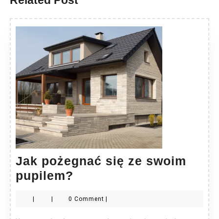
Related Post
Jak pożegnać się ze swoim
Jak
pupilem?
pożegnać
|
|
0 Comment
|
się