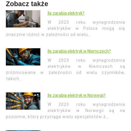
Zobacz także
Ile zarabia elektryk?
W 2023 roku wynagrodzenia
elektryków w Polsce mogą się
znacznie różnić w zależności od wielu…
Ile zarabia elektryk w Niemczech?
W 2023 roku wynagrodzenia
elektryków w Niemczech są
zróżnicowane w zależności od wielu czynników,
takich…
Ile zarabia elektryk w Norwegii?
W 2023 roku wynagrodzenia
elektryków w Norwegii są na
poziomie, który przyciąga wielu specjalistów z…