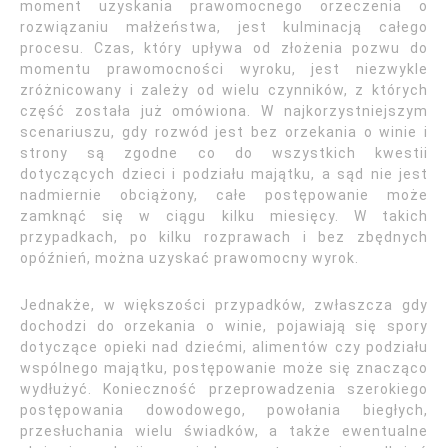
moment uzyskania prawomocnego orzeczenia o
rozwiązaniu małżeństwa, jest kulminacją całego
procesu. Czas, który upływa od złożenia pozwu do
momentu prawomocności wyroku, jest niezwykle
zróżnicowany i zależy od wielu czynników, z których
część została już omówiona. W najkorzystniejszym
scenariuszu, gdy rozwód jest bez orzekania o winie i
strony są zgodne co do wszystkich kwestii
dotyczących dzieci i podziału majątku, a sąd nie jest
nadmiernie obciążony, całe postępowanie może
zamknąć się w ciągu kilku miesięcy. W takich
przypadkach, po kilku rozprawach i bez zbędnych
opóźnień, można uzyskać prawomocny wyrok.
Jednakże, w większości przypadków, zwłaszcza gdy
dochodzi do orzekania o winie, pojawiają się spory
dotyczące opieki nad dziećmi, alimentów czy podziału
wspólnego majątku, postępowanie może się znacząco
wydłużyć. Konieczność przeprowadzenia szerokiego
postępowania dowodowego, powołania biegłych,
przesłuchania wielu świadków, a także ewentualne