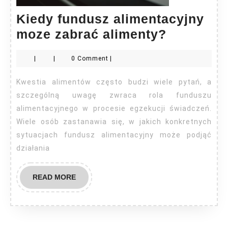
Kiedy fundusz alimentacyjny
Kiedy
moze zabrać alimenty?
fundusz
|
|
0 Comment
|
alimenta
moze
Kwestia alimentów często budzi wiele pytań, a
zabrać
szczególną uwagę zwraca rola funduszu
alimenty
alimentacyjnego w procesie egzekucji świadczeń.
Wiele osób zastanawia się, w jakich konkretnych
sytuacjach fundusz alimentacyjny może podjąć
działania
READ
READ MORE
MORE