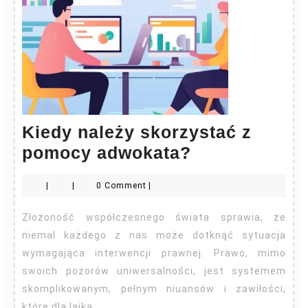
Kiedy należy skorzystać z
Kiedy
pomocy adwokata?
należy
|
|
0 Comment
|
skorzystać
z
Złożoność współczesnego świata sprawia, że
pomocy
niemal każdego z nas może dotknąć sytuacja
adwokata?
wymagająca interwencji prawnej. Prawo, mimo
swoich pozorów uniwersalności, jest systemem
skomplikowanym, pełnym niuansów i zawiłości,
które dla laika