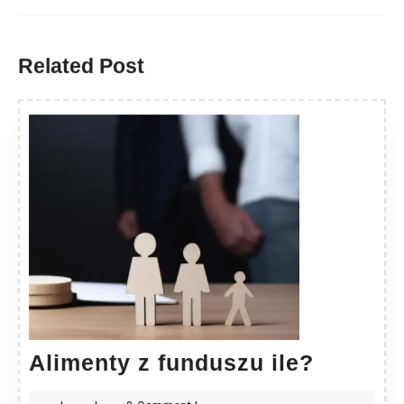
Previous
Next
post:
post:
Related Post
Aliment
Alimenty z funduszu ile?
z