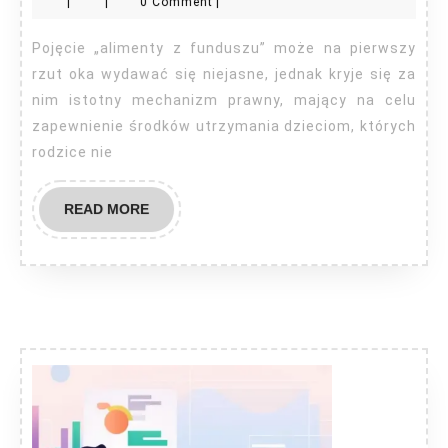
|
|
0 Comment
|
fundus
ile?
Pojęcie „alimenty z funduszu” może na pierwszy
rzut oka wydawać się niejasne, jednak kryje się za
nim istotny mechanizm prawny, mający na celu
zapewnienie środków utrzymania dzieciom, których
rodzice nie
READ
READ MORE
MORE