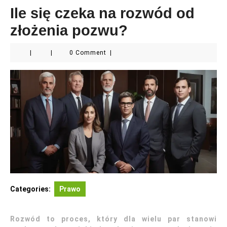
Ile się czeka na rozwód od
złożenia pozwu?
|
|
0 Comment
|
Categories:
Prawo
Rozwód to proces, który dla wielu par stanowi