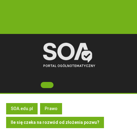
Skip
to
content
Open
Button
SOA.edu.pl
Prawo
Ile się czeka na rozwód od złożenia pozwu?