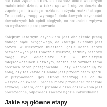
nie tylko żądania stron, ale również dobro wspólnych
małoletnich dzieci, a także upewnić się, że doszło do
zupełnego i trwałego rozkładu pożycia małżeńskiego.
Te aspekty mogą wymagać dodatkowych czynności
dowodowych lub opinii biegłych, co naturalnie wpływa
na wydłużenie postępowania.
Kolejnym istotnym czynnikiem jest obciążenie pracą
danego sądu okręgowego, do którego składany jest
pozew. W większych miastach, gdzie liczba spraw
rozwodowych jest znacznie większa, terminy rozpraw
mogą być odleglejsze niż w mniejszych
miejscowościach. Poza tym, istotna jest również sama
postawa stron postępowania – czy współpracują ze
sobą, czy też każde działanie jest przedmiotem sporu.
W przypadkach, gdy strony zgadzają się co do
wszystkich kwestii, proces może przebiegać znacznie
szybciej. Zatem, choć pytanie o czas oczekiwania jest
powszechne, odpowiedź zawsze będzie indywidualna.
Jakie są główne etapy