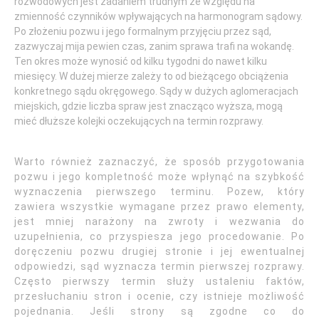
rozwodowych jest zadaniem trudnym ze względu na
zmienność czynników wpływających na harmonogram sądowy.
Po złożeniu pozwu i jego formalnym przyjęciu przez sąd,
zazwyczaj mija pewien czas, zanim sprawa trafi na wokandę.
Ten okres może wynosić od kilku tygodni do nawet kilku
miesięcy. W dużej mierze zależy to od bieżącego obciążenia
konkretnego sądu okręgowego. Sądy w dużych aglomeracjach
miejskich, gdzie liczba spraw jest znacząco wyższa, mogą
mieć dłuższe kolejki oczekujących na termin rozprawy.
Warto również zaznaczyć, że sposób przygotowania
pozwu i jego kompletność może wpłynąć na szybkość
wyznaczenia pierwszego terminu. Pozew, który
zawiera wszystkie wymagane przez prawo elementy,
jest mniej narażony na zwroty i wezwania do
uzupełnienia, co przyspiesza jego procedowanie. Po
doręczeniu pozwu drugiej stronie i jej ewentualnej
odpowiedzi, sąd wyznacza termin pierwszej rozprawy.
Często pierwszy termin służy ustaleniu faktów,
przesłuchaniu stron i ocenie, czy istnieje możliwość
pojednania. Jeśli strony są zgodne co do