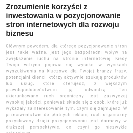
Zrozumienie korzyści z
inwestowania w pozycjonowanie
stron internetowych dla rozwoju
biznesu
Głównym powodem, dla którego pozycjonowanie stron
jest takie ważne, jest jego bezpośredni wpływ na
zwiększenie ruchu na stronie internetowej. Kiedy
Twoja witryna pojawia się wysoko w wynikach
wyszukiwania na kluczowe dla Twojej branży frazy,
potencjalni klienci, którzy aktywnie szukają produktów
lub usług, które oferujesz, z większym
prawdopodobieństwem ją odwiedzą. Ten
ukierunkowany ruch organiczny jest zazwyczaj
wysokiej jakości, ponieważ składa się z osób, które już
wykazały zainteresowanie tym, czym się zajmujesz. W
przeciwieństwie do płatnych reklam, ruch organiczny
pozyskiwany dzięki pozycjonowaniu jest darmowy w
dłuższej perspektywie, co czyni go niezwykle