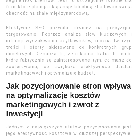
segmentów klientów. Jest to szczególnie istotne dla
firm, które planują ekspansję lub chcą zbudować swoją
obecność na skalę międzynarodową.
Efektywne SEO pozwala również na precyzyjne
targetowanie. Poprzez analizę słów kluczowych i
intencji wyszukiwania użytkowników, można tworzyć
treści i oferty skierowane do konkretnych grup
docelowych. Oznacza to, że reklama trafia do osób,
które faktycznie są zainteresowane tym, co masz do
zaoferowania, co zwiększa efektywność działań
marketingowych i optymalizuje budżet.
Jak pozycjonowanie stron wpływa
na optymalizację kosztów
marketingowych i zwrot z
inwestycji
Jednym z największych atutów pozycjonowania jest
jego efektywność kosztowa w dłuższej perspektywie.