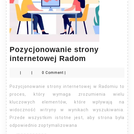
Pozycjonowanie strony
Pozycjonow
internetowej Radom
strony
|
|
0 Comment
|
internetowej
Radom
Pozycjonowanie strony internetowej w Radomiu to
proces, który wymaga zrozumienia wielu
kluczowych elementów, które wpływają na
widoczność witryny w wynikach wyszukiwania.
Przede wszystkim istotne jest, aby strona była
odpowiednio zoptymalizowana