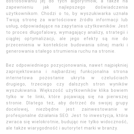
dostosowaniu jej do tych algorytmów, a także na
zapewnieniu jak najlepszego doświadczenia
użytkownikom. Chodzi o to, by wyszukiwarka uznała
Twoją stronę za wartościowe źródło informacji lub
usług, odpowiadające na zapytania użytkowników. Jest
to proces długofalowy, wymagający analizy, strategii i
ciągłej optymalizacji, ale jego efekty są nie do
przecenienia w kontekście budowania silnej marki i
generowania stałego strumienia ruchu na stronie.
Bez odpowiedniego pozycjonowania, nawet najpiękniej
zaprojektowana i najbardziej funkcjonalna strona
internetowa pozostanie ukryta w czeluściach
drugiego, trzeciego czy dalszych stron wyników
wyszukiwania. Większość użytkowników klika bowiem
tylko w te linki, które pojawiają się na pierwszej
stronie. Dlatego też, aby dotrzeć do swojej grupy
docelowej, niezbędne jest zainwestowanie w
profesjonalne działania SEO. Jest to inwestycja, która
zwraca się wielokrotnie, budując nie tylko widoczność,
ale także wiarygodność i autorytet marki w branży.