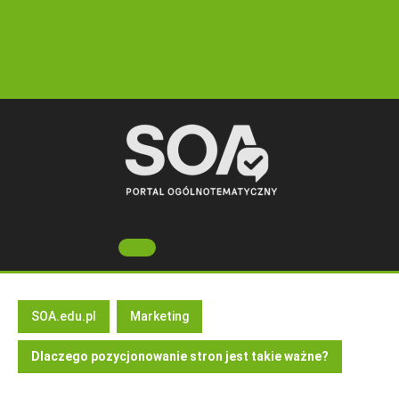
Skip
to
content
Open
Button
SOA.edu.pl
Marketing
Dlaczego pozycjonowanie stron jest takie ważne?