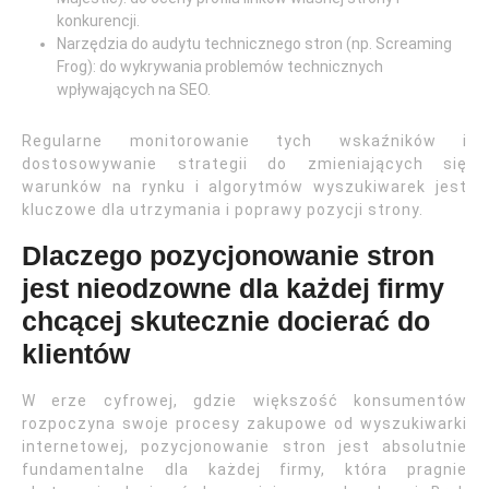
konkurencji.
Narzędzia do audytu technicznego stron (np. Screaming
Frog): do wykrywania problemów technicznych
wpływających na SEO.
Regularne monitorowanie tych wskaźników i
dostosowywanie strategii do zmieniających się
warunków na rynku i algorytmów wyszukiwarek jest
kluczowe dla utrzymania i poprawy pozycji strony.
Dlaczego pozycjonowanie stron
jest nieodzowne dla każdej firmy
chcącej skutecznie docierać do
klientów
W erze cyfrowej, gdzie większość konsumentów
rozpoczyna swoje procesy zakupowe od wyszukiwarki
internetowej, pozycjonowanie stron jest absolutnie
fundamentalne dla każdej firmy, która pragnie