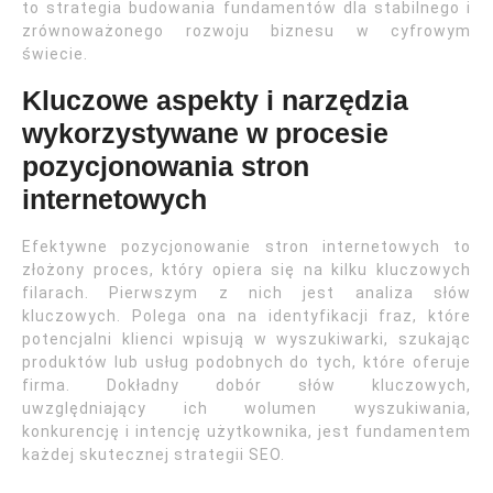
to strategia budowania fundamentów dla stabilnego i
zrównoważonego rozwoju biznesu w cyfrowym
świecie.
Kluczowe aspekty i narzędzia
wykorzystywane w procesie
pozycjonowania stron
internetowych
Efektywne pozycjonowanie stron internetowych to
złożony proces, który opiera się na kilku kluczowych
filarach. Pierwszym z nich jest analiza słów
kluczowych. Polega ona na identyfikacji fraz, które
potencjalni klienci wpisują w wyszukiwarki, szukając
produktów lub usług podobnych do tych, które oferuje
firma. Dokładny dobór słów kluczowych,
uwzględniający ich wolumen wyszukiwania,
konkurencję i intencję użytkownika, jest fundamentem
każdej skutecznej strategii SEO.