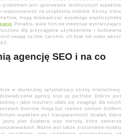
m problemem jest ignorowanie technicznych aspektów
y responsywność na urządzenia mobilne. Strony, które
ametrów, mogą doświadczać wysokiego współczynnika
wanie
. Ponadto, wiele firm nie inwestuje wystarczająco
kluczowe dla przyciągania użytkowników i budowania
cić uwagę na linki zwrotne; ich brak lub niska jakość
SEO.
ią agencję SEO i na co
krok w skutecznej optymalizacji strony internetowej.
świadczenie agencji oraz jej portfolio. Dobrze jest
eśniej i jakie rezultaty udało się osiągnąć dla innych
czasowych klientów mogą być również cennym źródłem
istotnym aspektem jest transparentność działań; dobra
jasny plan działania oraz metody, które zamierza
wyszukiwarkach. Ważne jest także zrozumienie modelu
ości ryczałtowe, inne uzależniają wynagrodzenie od