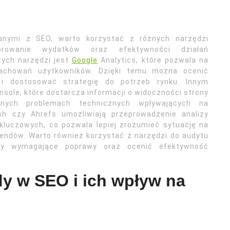
anymi z SEO, warto korzystać z różnych narzędzi
torowanie wydatków oraz efektywności działań
zych narzędzi jest
Google
Analytics, które pozwala na
zachowań użytkowników. Dzięki temu można ocenić
i dostosować strategię do potrzeb rynku. Innym
sole, które dostarcza informacji o widoczności strony
nych problemach technicznych wpływających na
sh czy Ahrefs umożliwiają przeprowadzenie analizy
 kluczowych, co pozwala lepiej zrozumieć sytuację na
rendów. Warto również korzystać z narzędzi do audytu
ry wymagające poprawy oraz ocenić efektywność
dy w SEO i ich wpływ na