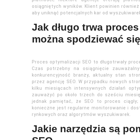
osiągniętych wyników. Klient powinien również
aby uniknąć potencjalnych kar od wyszukiwarek
Jak długo trwa proces
można spodziewać się
Proces optymalizacji SEO to długotrwały proc
Czas potrzebny na osiągnięcie zauważalny
konkurencyjność branży, aktualny stan str
przez agencję SEO. W przypadku nowych stro
kilku miesiącach intensywnych działań opt
zauważyć po około trzech do sześciu miesi
jednak pamiętać, że SEO to proces ciągły;
konieczne jest regularne monitorowanie i do
rynkowych oraz algorytmów wyszukiwarek.
Jakie narzędzia są po