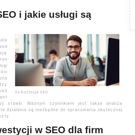
EO i jakie usługi są
iele
zed
ją.
kres
ługi
ści
one
dzy.
ież
Ile kosztuje SEO
ient
ć stawki. Ważnym czynnikiem jest także analiza
 te działania są niezbędne do opracowania skutecznej
szty.
westycji w SEO dla firm