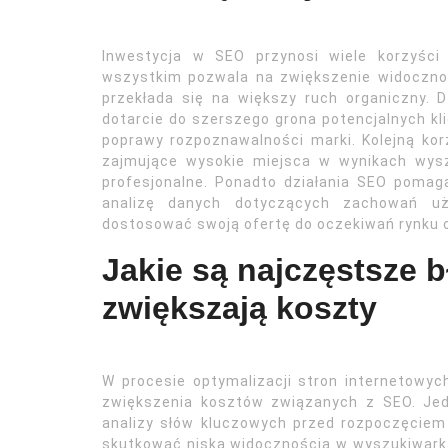
Inwestycja w SEO przynosi wiele korzyści
wszystkim pozwala na zwiększenie widocznoś
przekłada się na większy ruch organiczny. D
dotarcie do szerszego grona potencjalnych k
poprawy rozpoznawalności marki. Kolejną kor
zajmujące wysokie miejsca w wynikach wysz
profesjonalne. Ponadto działania SEO pomag
analizę danych dotyczących zachowań uż
dostosować swoją ofertę do oczekiwań rynku 
Jakie są najczęstsze 
zwiększają koszty
W procesie optymalizacji stron internetowyc
zwiększenia kosztów związanych z SEO. Jed
analizy słów kluczowych przed rozpoczęciem
skutkować niską widocznością w wyszukiwarka