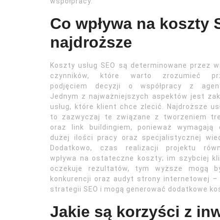
współpracy.
Co wpływa na koszty S
najdroższe
Koszty usług SEO są determinowane przez w
czynników, które warto zrozumieć pr
podjęciem decyzji o współpracy z agenc
Jednym z najważniejszych aspektów jest za
usług, które klient chce zlecić. Najdroższe us
to zazwyczaj te związane z tworzeniem tre
oraz link buildingiem, ponieważ wymagają 
dużej ilości pracy oraz specjalistycznej wie
Dodatkowo, czas realizacji projektu równ
wpływa na ostateczne koszty; im szybciej kl
oczekuje rezultatów, tym wyższe mogą by
konkurencji oraz audyt strony internetowej –
strategii SEO i mogą generować dodatkowe ko
Jakie są korzyści z in