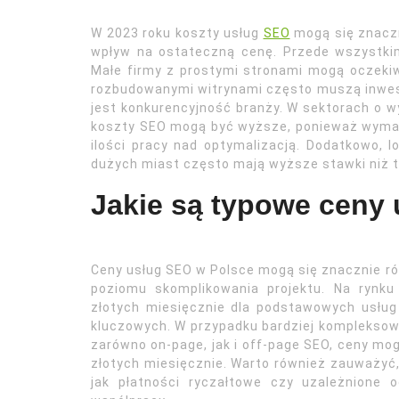
W 2023 roku koszty usług
SEO
mogą się znaczn
wpływ na ostateczną cenę. Przede wszystkim,
Małe firmy z prostymi stronami mogą oczeki
rozbudowanymi witrynami często muszą inwes
jest konkurencyjność branży. W sektorach o wys
koszty SEO mogą być wyższe, ponieważ wymag
ilości pracy nad optymalizacją. Dodatkowo, l
dużych miast często mają wyższe stawki niż t
Jakie są typowe ceny
Ceny usług SEO w Polsce mogą się znacznie ró
poziomu skomplikowania projektu. Na rynku
złotych miesięcznie dla podstawowych usług 
kluczowych. W przypadku bardziej kompleksowy
zarówno on-page, jak i off-page SEO, ceny mog
złotych miesięcznie. Warto również zauważyć, 
jak płatności ryczałtowe czy uzależnione