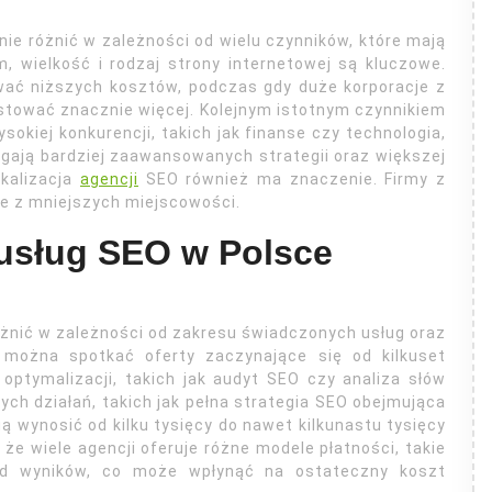
ie różnić w zależności od wielu czynników, które mają
 wielkość i rodzaj strony internetowej są kluczowe.
wać niższych kosztów, podczas gdy duże korporacje z
tować znacznie więcej. Kolejnym istotnym czynnikiem
okiej konkurencji, takich jak finanse czy technologia,
ają bardziej zaawansowanych strategii oraz większej
okalizacja
agencji
SEO również ma znaczenie. Firmy z
e z mniejszych miejscowości.
 usług SEO w Polsce
żnić w zależności od zakresu świadczonych usług oraz
 można spotkać oferty zaczynające się od kilkuset
optymalizacji, takich jak audyt SEO czy analiza słów
ch działań, takich jak pełna strategia SEO obejmująca
ą wynosić od kilku tysięcy do nawet kilkunastu tysięcy
że wiele agencji oferuje różne modele płatności, takie
 od wyników, co może wpłynąć na ostateczny koszt