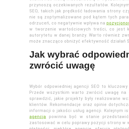
przynoszą oczekiwanych rezultatów. Kolejny
SEO, takich jak prędkość ładowania strony cz
nie są zoptymalizowane pod kątem tych par
odrzuceń, co negatywnie wpływa na
pozycjono
w tworzenie wartościowych treści, co jest 
autorytetu w danej branży. Warto również zwró
może znacząco obniżyć efektywność działań 
Jak wybrać odpowiedn
zwrócić uwagę
Wybór odpowiedniej agencji SEO to kluczowy 
Przede wszystkim warto zwrócić uwagę na do
sprawdzić, jakie projekty były realizowane wcz
klientów. Rekomendacje oraz opinie dotych
informacji o jakości usług agencji. Kolejnym 
agencja
powinna być w stanie przedstawić 
zastosować w celu poprawy pozycji strony w 
płatności; niektóre agencje oferują płatn