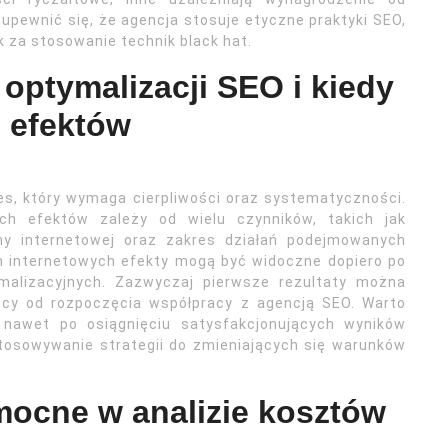
 upewnić się, że agencja stosuje etyczne praktyki SEO,
 za stosowanie technik black hat.
 optymalizacji SEO i kiedy
 efektów
es, który wymaga cierpliwości oraz systematyczności.
ch efektów zależy od wielu czynników, takich jak
ony internetowej oraz zakres działań podejmowanych
n internetowych efekty mogą być widoczne dopiero po
ymalizacyjnych. Zazwyczaj pierwsze rezultaty można
ęcy od rozpoczęcia współpracy z agencją SEO. Warto
 nawet po osiągnięciu satysfakcjonujących wyników
stosowywanie strategii do zmieniających się warunków
mocne w analizie kosztów