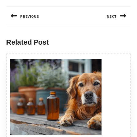
Nawigacja
wpisu
PREVIOUS
NEXT
Previous
Next
post:
post:
Related Post