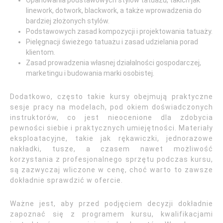
Opanowania podstawowych stylów tatuażu, takich jak
linework, dotwork, blackwork, a także wprowadzenia do
bardziej złożonych stylów.
Podstawowych zasad kompozycji i projektowania tatuaży.
Pielęgnacji świeżego tatuażu i zasad udzielania porad
klientom.
Zasad prowadzenia własnej działalności gospodarczej,
marketingu i budowania marki osobistej.
Dodatkowo, często takie kursy obejmują praktyczne
sesje pracy na modelach, pod okiem doświadczonych
instruktorów, co jest nieocenione dla zdobycia
pewności siebie i praktycznych umiejętności. Materiały
eksploatacyjne, takie jak rękawiczki, jednorazowe
nakładki, tusze, a czasem nawet możliwość
korzystania z profesjonalnego sprzętu podczas kursu,
są zazwyczaj wliczone w cenę, choć warto to zawsze
dokładnie sprawdzić w ofercie.
Ważne jest, aby przed podjęciem decyzji dokładnie
zapoznać się z programem kursu, kwalifikacjami