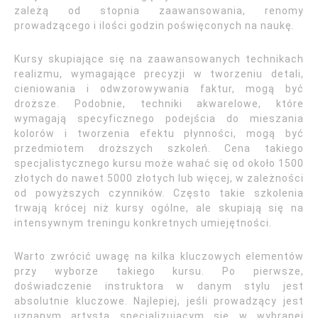
zależą od stopnia zaawansowania, renomy
prowadzącego i ilości godzin poświęconych na naukę.
Kursy skupiające się na zaawansowanych technikach
realizmu, wymagające precyzji w tworzeniu detali,
cieniowania i odwzorowywania faktur, mogą być
droższe. Podobnie, techniki akwarelowe, które
wymagają specyficznego podejścia do mieszania
kolorów i tworzenia efektu płynności, mogą być
przedmiotem droższych szkoleń. Cena takiego
specjalistycznego kursu może wahać się od około 1500
złotych do nawet 5000 złotych lub więcej, w zależności
od powyższych czynników. Często takie szkolenia
trwają krócej niż kursy ogólne, ale skupiają się na
intensywnym treningu konkretnych umiejętności.
Warto zwrócić uwagę na kilka kluczowych elementów
przy wyborze takiego kursu. Po pierwsze,
doświadczenie instruktora w danym stylu jest
absolutnie kluczowe. Najlepiej, jeśli prowadzący jest
uznanym artystą specjalizującym się w wybranej