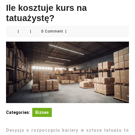
Ile kosztuje kurs na
tatuażystę?
|
|
0 Comment
|
Categories:
Biznes
Decyzja o rozpoczęciu kariery w sztuce tatuażu to