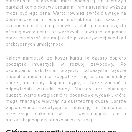
marketingu i budowania marki osobistej. Im szerszy i
bardziej kompleksowy program, tym naturalnie wyższa
może być jego cena. Warto również zwrócić uwagę na
doświadczenie i renomę instruktora lub szkoły –
uznani specjaliści i placówki z dobrą opinią często
oferują swoje usługi po wyższych stawkach, co jednak
może przełożyć się na jakość przekazywanej wiedzy i
praktycznych umiejętności.
Należy pamiętać, że koszt kursu to często dopiero
początek inwestycji w rozwój zawodowy. Po
ukończeniu szkolenia, przyszły tatuażysta będzie
musiał samodzielnie zaopatrzyć się w profesjonalny
sprzęt, materiały eksploatacyjne, a także zadbać o
odpowiednie warunki pracy. Dlatego też, planując
budżet, warto uwzględnić te dodatkowe wydatki, które
mogą znacząco wpłynąć na ostateczną kwotę. Dobrze
zaplanowana inwestycja w edukację to fundament
przyszłego sukcesu w tej wymagającej, ale i
satysfakcjonującej branży artystycznej.