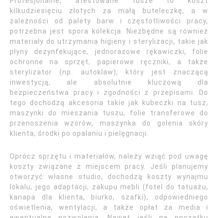
Profesjonalne, atestowane tusze to koszt
kilkudziesięciu złotych za małą buteleczkę, a w
zależności od palety barw i częstotliwości pracy,
potrzebna jest spora kolekcja. Niezbędne są również
materiały do utrzymania higieny i sterylizacji, takie jak
płyny dezynfekujące, jednorazowe rękawiczki, folie
ochronne na sprzęt, papierowe ręczniki, a także
sterylizator (np. autoklaw), który jest znaczącą
inwestycją, ale absolutnie kluczową dla
bezpieczeństwa pracy i zgodności z przepisami. Do
tego dochodzą akcesoria takie jak kubeczki na tusz,
maszynki do mieszania tuszu, folie transferowe do
przenoszenia wzorów, maszynka do golenia skóry
klienta, środki po opalaniu i pielęgnacji.
Oprócz sprzętu i materiałów, należy wziąć pod uwagę
koszty związane z miejscem pracy. Jeśli planujemy
otworzyć własne studio, dochodzą koszty wynajmu
lokalu, jego adaptacji, zakupu mebli (fotel do tatuażu,
kanapa dla klienta, biurko, szafki), odpowiedniego
oświetlenia, wentylacji, a także opłat za media i
ewentualne pozwolenia. Nawet jeśli na początku