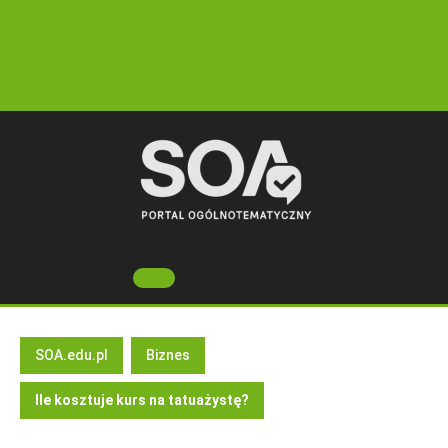
Skip
to
content
Open
Button
SOA.edu.pl
Biznes
Ile kosztuje kurs na tatuażystę?