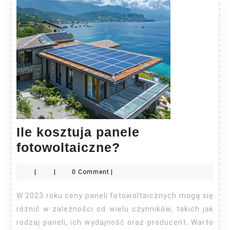
Ile kosztuja panele
Ile
fotowoltaiczne?
kosztuja
|
|
0 Comment
|
panele
fotowoltaiczne?
W 2023 roku ceny paneli fotowoltaicznych mogą się
różnić w zależności od wielu czynników, takich jak
rodzaj paneli, ich wydajność oraz producent. Warto