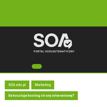
Skip
to
content
Open
Button
SOA.edu.pl
Marketing
Ile kosztuje hosting strony internetowej?