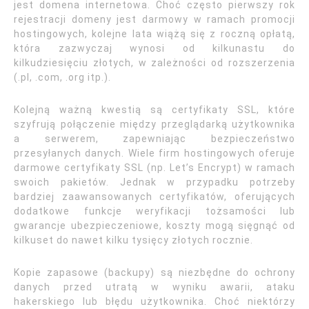
jest domena internetowa. Choć często pierwszy rok
rejestracji domeny jest darmowy w ramach promocji
hostingowych, kolejne lata wiążą się z roczną opłatą,
która zazwyczaj wynosi od kilkunastu do
kilkudziesięciu złotych, w zależności od rozszerzenia
(.pl, .com, .org itp.).
Kolejną ważną kwestią są certyfikaty SSL, które
szyfrują połączenie między przeglądarką użytkownika
a serwerem, zapewniając bezpieczeństwo
przesyłanych danych. Wiele firm hostingowych oferuje
darmowe certyfikaty SSL (np. Let’s Encrypt) w ramach
swoich pakietów. Jednak w przypadku potrzeby
bardziej zaawansowanych certyfikatów, oferujących
dodatkowe funkcje weryfikacji tożsamości lub
gwarancje ubezpieczeniowe, koszty mogą sięgnąć od
kilkuset do nawet kilku tysięcy złotych rocznie.
Kopie zapasowe (backupy) są niezbędne do ochrony
danych przed utratą w wyniku awarii, ataku
hakerskiego lub błędu użytkownika. Choć niektórzy