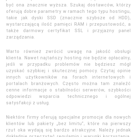
być ona znacznie wyższa. Szukaj dostawców, którzy
oferują dobre parametry w ramach tego typu hostingu,
takie jak dyski SSD (znacznie szybsze od HDD),
wystarczającą ilość pamięci RAM i przepustowość, a
także darmowy certyfikat SSL i przyjazny panel
zarządzania.
Warto również zwrócić uwagę na jakość obsługi
klienta. Nawet najtańszy hosting nie będzie opłacalny,
jeśli w przypadku problemów nie będziesz mógł
uzyskać szybkiej i skutecznej pomocy. Czytaj opinie
innych użytkowników na forach internetowych i
portalach branżowych. Często można tam znaleźć
cenne informacje o stabilności serwerów, szybkości
odpowiedzi wsparcia technicznego i ogólnej
satysfakcji z usług.
Niektóre firmy oferują specjalne promocje dla nowych
klientów lub pakiety „bez limitu”, które na pierwszy
rzut oka wydają się bardzo atrakcyjne. Należy jednak
dokładnie przeczytać regulamin i warunki korzystania,