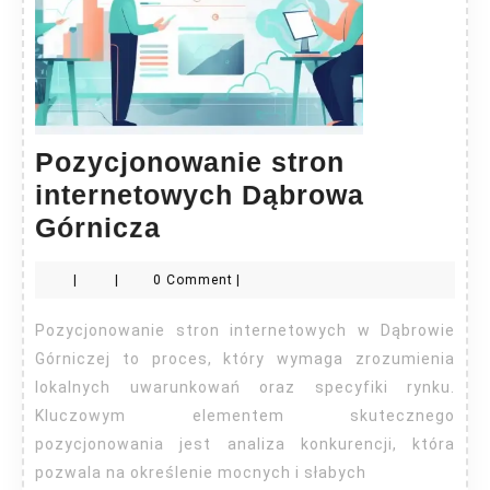
Pozycjonowanie stron
internetowych Dąbrowa
Pozycjonowanie
Górnicza
stron
|
|
0 Comment
|
internetowych
Dąbrowa
Pozycjonowanie stron internetowych w Dąbrowie
Górnicza
Górniczej to proces, który wymaga zrozumienia
lokalnych uwarunkowań oraz specyfiki rynku.
Kluczowym elementem skutecznego
pozycjonowania jest analiza konkurencji, która
pozwala na określenie mocnych i słabych