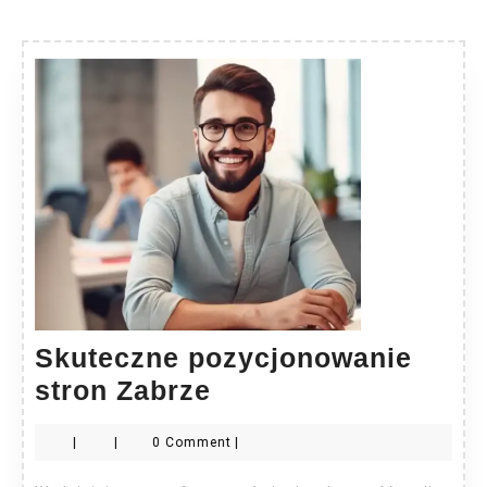
Skuteczne pozycjonowanie
Skuteczne
stron Zabrze
pozycjonowanie
|
|
0 Comment
|
stron
Zabrze