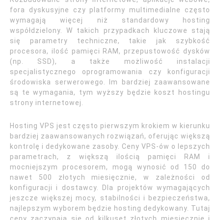
fora dyskusyjne czy platformy multimedialne często
wymagają więcej niż standardowy hosting
współdzielony. W takich przypadkach kluczowe stają
się parametry techniczne, takie jak szybkość
procesora, ilość pamięci RAM, przepustowość dysków
(np. SSD), a także możliwość instalacji
specjalistycznego oprogramowania czy konfiguracji
środowiska serwerowego. Im bardziej zaawansowane
są te wymagania, tym wyższy będzie koszt hostingu
strony internetowej.
Hosting VPS jest często pierwszym krokiem w kierunku
bardziej zaawansowanych rozwiązań, oferując większą
kontrolę i dedykowane zasoby. Ceny VPS-ów o lepszych
parametrach, z większą ilością pamięci RAM i
mocniejszym procesorem, mogą wynosić od 150 do
nawet 500 złotych miesięcznie, w zależności od
konfiguracji i dostawcy. Dla projektów wymagających
jeszcze większej mocy, stabilności i bezpieczeństwa,
najlepszym wyborem będzie hosting dedykowany. Tutaj
ceny zaczynają się od kilkuset złotych miesięcznie i