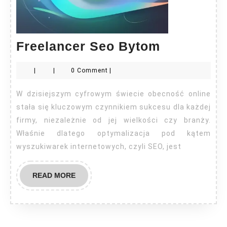
Freelance
Freelancer Seo Bytom
Seo
|
|
0 Comment
|
Bytom
W dzisiejszym cyfrowym świecie obecność online
stała się kluczowym czynnikiem sukcesu dla każdej
firmy, niezależnie od jej wielkości czy branży.
Właśnie dlatego optymalizacja pod kątem
wyszukiwarek internetowych, czyli SEO, jest
READ
READ MORE
MORE