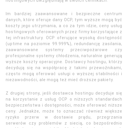
hostingowych uwzględniają w swoich cennikach.
Im bardziej zaawansowane i bezpieczne centrum
danych, które oferuje dany OCP, tym wyższe mogą być
koszty jego utrzymania, a co za tym idzie, ceny usług
hostingowych oferowanych przez firmy korzystające z
tej infrastruktury. OCP oferujące wysoką dostępność
(uptime na poziomie 99.999%), redundancję zasilania,
zaawansowane systemy przeciwpożarowe czy
profesjonalne systemy chłodzenia, naturalnie generują
wyższe koszty operacyjne. Dostawcy hostingu, którzy
decydują się na współpracę z takimi przewoźnikami,
często mogą oferować usługi o wyższej stabilności i
niezawodności, ale mogą też mieć droższe pakiety.
Z drugiej strony, jeśli dostawca hostingu decyduje się
na korzystanie z usług OCP o niższych standardach
bezpieczeństwa i dostępności, może oferować niższe
ceny. Jednakże, może to oznaczać również większe
ryzyko przerw w dostawie prądu, przegrzania
serwerów czy problemów z siecią, co bezpośrednio