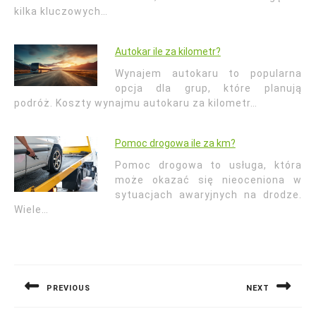
kilka kluczowych…
Autokar ile za kilometr?
Wynajem autokaru to popularna
opcja dla grup, które planują
podróż. Koszty wynajmu autokaru za kilometr…
Pomoc drogowa ile za km?
Pomoc drogowa to usługa, która
może okazać się nieoceniona w
sytuacjach awaryjnych na drodze.
Wiele…
Nawigacja
wpisu
PREVIOUS
NEXT
Previous
Next