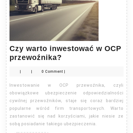
Czy warto inwestować w OCP
Czy
przewoźnika?
warto
|
|
0 Comment
|
inwestować
w
Inwestowanie w OCP przewoźnika, czyli
OCP
obowiązkowe ubezpieczenie odpowiedzialności
przewoźnika?
cywilnej przewoźników, staje się coraz bardziej
popularne wśród firm transportowych. Warto
zastanowić się nad korzyściami, jakie niesie ze
sobą posiadanie takiego ubezpieczenia.