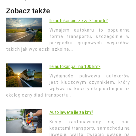
Zobacz także
Ile autokar bierze za kilometr?
Wynajem autokaru to popularna
forma transportu, szczególnie w
przypadku grupowych wyjazdów,
takich jak wycieczki szkolne,…
Ile autokar pali na 100 km?
Wydajność paliwowa autokarów
jest kluczowym czynnikiem, który
wpływa na koszty eksploatacji oraz
ekologiczny ślad transportu.…
Auto laweta ile za km?
Kiedy zastanawiamy się nad
kosztami transportu samochodu na
lawecie, warto zwrócić uwagę na