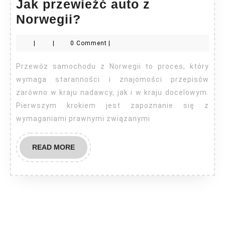
Jak przewieźć auto z
Jak
Norwegii?
przewieźć
|
|
0 Comment
|
auto
z
Przewóz samochodu z Norwegii to proces, który
Norwegii?
wymaga staranności i znajomości przepisów
zarówno w kraju nadawcy, jak i w kraju docelowym.
Pierwszym krokiem jest zapoznanie się z
wymaganiami prawnymi związanymi
READ
READ MORE
MORE