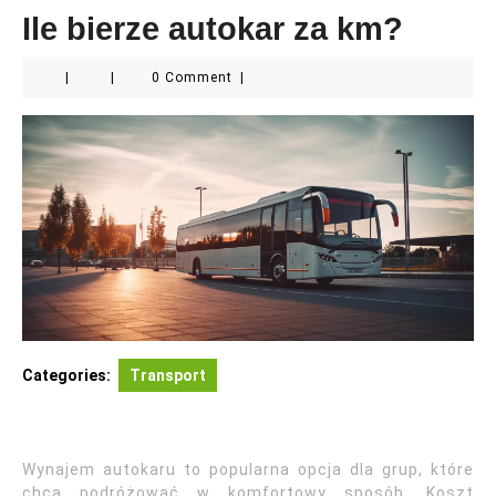
Ile bierze autokar za km?
|
|
0 Comment
|
Categories:
Transport
Wynajem autokaru to popularna opcja dla grup, które
chcą podróżować w komfortowy sposób. Koszt