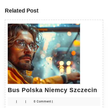
post:
post:
Related Post
Bu
Bus Polska Niemcy Szczecin
Pol
|
|
0 Comment
|
Ni