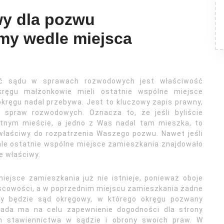
y dla pozwu
my wedle miejsca
ść sądu w sprawach rozwodowych jest właściwość
ręgu małżonkowie mieli ostatnie wspólne miejsce
okręgu nadal przebywa. Jest to kluczowy zapis prawny,
i spraw rozwodowych. Oznacza to, że jeśli byliście
etnym mieście, a jedno z Was nadal tam mieszka, to
właściwy do rozpatrzenia Waszego pozwu. Nawet jeśli
ale ostatnie wspólne miejsce zamieszkania znajdowało
e właściwy.
iejsce zamieszkania już nie istnieje, ponieważ oboje
jscowości, a w poprzednim miejscu zamieszkania żadne
y będzie sąd okręgowy, w którego okręgu pozwany
ada ma na celu zapewnienie dogodności dla strony
em stawiennictwa w sądzie i obrony swoich praw. W