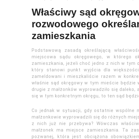
Właściwy sąd okręgow
rozwodowego określa
zamieszkania
Podstawową zasadą określającą właściwo
miejscowa sądu okręgowego, w którego ok
zamieszkania, jeżeli choć jedno z nich w tym 
który stanowi punkt wyjścia dla większośc
zameldowani i mieszkaliście razem w konkr
właśnie sąd okręgowy w tym mieście będzie 
drugie z małżonków wyprowadziło się daleko, 
się w tym konkretnym okręgu, to ten sąd będzi
Co jednak w sytuacji, gdy ostatnie wspólne m
małżonkowie wyprowadzili się do różnych mie
z nich już nie przebywa? Wówczas właściw
małżonek ma miejsce zamieszkania. Ta zas
pozwanej, która jest obciążona obowiązki