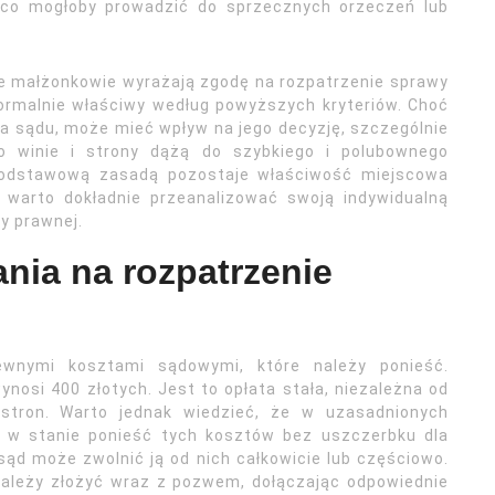
 co mogłoby prowadzić do sprzecznych orzeczeń lub
je małżonkowie wyrażają zgodę na rozpatrzenie sprawy
 formalnie właściwy według powyższych kryteriów. Choć
la sądu, może mieć wpływ na jego decyzję, szczególnie
o winie i strony dążą do szybkiego i polubownego
 podstawową zasadą pozostaje właściwość miejscowa
 warto dokładnie przeanalizować swoją indywidualną
y prawnej.
ania na rozpatrzenie
wnymi kosztami sądowymi, które należy ponieść.
si 400 złotych. Jest to opłata stała, niezależna od
stron. Warto jednak wiedzieć, że w uzasadnionych
t w stanie ponieść tych kosztów bez uszczerbku dla
sąd może zwolnić ją od nich całkowicie lub częściowo.
ależy złożyć wraz z pozwem, dołączając odpowiednie