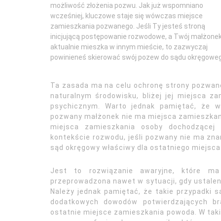
możliwość złożenia pozwu. Jak już wspomniano
wcześniej, kluczowe staje się wówczas miejsce
zamieszkania pozwanego. Jeśli Ty jesteś stroną
inicjującą postępowanie rozwodowe, a Twój małżone
aktualnie mieszka w innym mieście, to zazwyczaj
powinieneś skierować swój pozew do sądu okręgoweg
Ta zasada ma na celu ochronę strony pozwanej
naturalnym środowisku, bliżej jej miejsca z
psychicznym. Warto jednak pamiętać, że w 
pozwany małżonek nie ma miejsca zamieszkani
miejsca zamieszkania osoby dochodzącej 
kontekście rozwodu, jeśli pozwany nie ma zn
sąd okręgowy właściwy dla ostatniego miejsc
Jest to rozwiązanie awaryjne, które 
przeprowadzona nawet w sytuacji, gdy ustaleni
Należy jednak pamiętać, że takie przypadki
dodatkowych dowodów potwierdzających br
ostatnie miejsce zamieszkania powoda. W taki