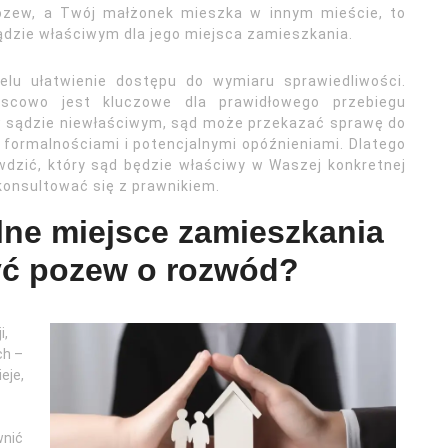
pozew, a Twój małżonek mieszka w innym mieście, to
ądzie właściwym dla jego miejsca zamieszkania.
elu ułatwienie dostępu do wymiaru sprawiedliwości.
scowo jest kluczowe dla prawidłowego przebiegu
w sądzie niewłaściwym, sąd może przekazać sprawę do
formalnościami i potencjalnymi opóźnieniami. Dlatego
dzić, który sąd będzie właściwy w Waszej konkretnej
konsultować się z prawnikiem.
ólne miejsce zamieszkania
ożyć pozew o rozwód?
i,
ch –
eje,
wnić