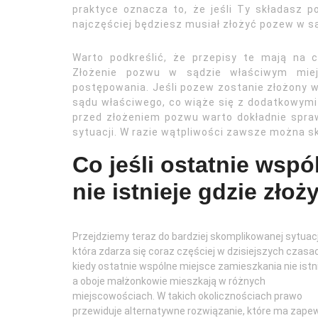
praktyce oznacza to, że jeśli Ty składasz 
najczęściej będziesz musiał złożyć pozew w s
Warto podkreślić, że przepisy te mają na c
Złożenie pozwu w sądzie właściwym miej
postępowania. Jeśli pozew zostanie złożony 
sądu właściwego, co wiąże się z dodatkowymi 
przed złożeniem pozwu warto dokładnie spraw
sytuacji. W razie wątpliwości zawsze można s
Co jeśli ostatnie wsp
nie istnieje gdzie zł
Przejdziemy teraz do bardziej skomplikowanej sytuacj
która zdarza się coraz częściej w dzisiejszych czasa
kiedy ostatnie wspólne miejsce zamieszkania nie istni
a oboje małżonkowie mieszkają w różnych
miejscowościach. W takich okolicznościach prawo
przewiduje alternatywne rozwiązanie, które ma zape