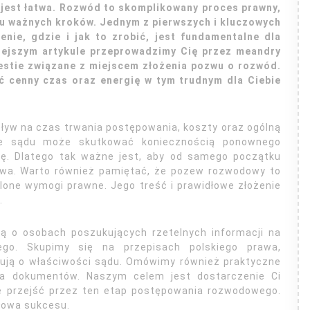
 jest łatwa. Rozwód to skomplikowany proces prawny,
u ważnych kroków. Jednym z pierwszych i kluczowych
nie, gdzie i jak to zrobić, jest fundamentalne dla
niejszym artykule przeprowadzimy Cię przez meandry
westie związane z miejscem złożenia pozwu o rozwód.
ć cenny czas oraz energię w tym trudnym dla Ciebie
yw na czas trwania postępowania, koszty oraz ogólną
ie sądu może skutkować koniecznością ponownego
wę. Dlatego tak ważne jest, aby od samego początku
rawa. Warto również pamiętać, że pozew rozwodowy to
lone wymogi prawne. Jego treść i prawidłowe złożenie
.
lą o osobach poszukujących rzetelnych informacji na
go. Skupimy się na przepisach polskiego prawa,
cydują o właściwości sądu. Omówimy również praktyczne
a dokumentów. Naszym celem jest dostarczenie Ci
ie przejść przez ten etap postępowania rozwodowego.
łowa sukcesu.