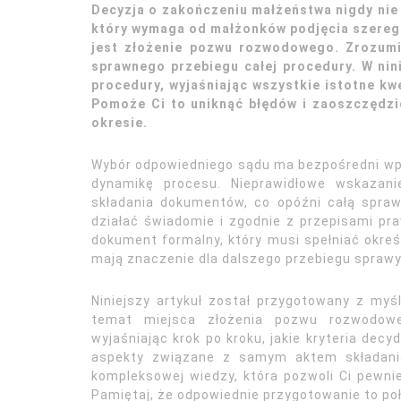
Decyzja o zakończeniu małżeństwa nigdy nie
który wymaga od małżonków podjęcia szereg
jest złożenie pozwu rozwodowego. Zrozumie
sprawnego przebiegu całej procedury. W ni
procedury, wyjaśniając wszystkie istotne k
Pomoże Ci to uniknąć błędów i zaoszczędzi
okresie.
Wybór odpowiedniego sądu ma bezpośredni wpł
dynamikę procesu. Nieprawidłowe wskazan
składania dokumentów, co opóźni całą spra
działać świadomie i zgodnie z przepisami p
dokument formalny, który musi spełniać okreś
mają znaczenie dla dalszego przebiegu sprawy
Niniejszy artykuł został przygotowany z myś
temat miejsca złożenia pozwu rozwodowe
wyjaśniając krok po kroku, jakie kryteria de
aspekty związane z samym aktem składani
kompleksowej wiedzy, która pozwoli Ci pewn
Pamiętaj, że odpowiednie przygotowanie to po