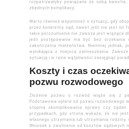
rozpatrywałyby powiązane ze sobą kwestie,
zbędnych komplikacji.
Warto również wspomnieć o sytuacji, gdy obo
przez konkretny sąd, nawet jeśli nie jest on
takie porozumienie nie zawsze jest wiążące d
jeśli postępowanie ma być bez orzekania 
zakończenia małżeństwa. Niemniej jednak,
wynikająca z miejsca zamieszkania. Zawsze
sytuację i w razie wątpliwości zasięgnąć porad
Koszty i czas oczekiw
pozwu rozwodowego
Złożenie pozwu o rozwód wiąże się z pe
Podstawowa opłata od pozwu rozwodowego wyno
stopnia skomplikowania sprawy czy żądań 
przypadkach, gdy strona wykaże, że nie jes
własnego utrzymania lub utrzymania rodziny, 
Wniosek o zwolnienie od kosztów sądowych n