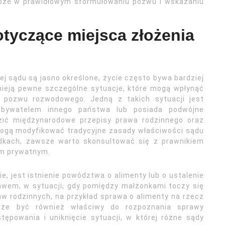
może w prawidłowym sformułowaniu pozwu i wskazaniu
tyczące miejsca złożenia
 sądu są jasno określone, życie często bywa bardziej
nieją pewne szczególne sytuacje, które mogą wpłynąć
 pozwu rozwodowego. Jedną z takich sytuacji jest
obywatelem innego państwa lub posiada podwójne
ć międzynarodowe przepisy prawa rodzinnego oraz
ogą modyfikować tradycyjne zasady właściwości sądu
adkach, zawsze warto skonsultować się z prawnikiem
ym prywatnym.
, jest istnienie powództwa o alimenty lub o ustalenie
awem, w sytuacji, gdy pomiędzy małżonkami toczy się
w rodzinnych, na przykład sprawa o alimenty na rzecz
oże być również właściwy do rozpoznania sprawy
ępowania i uniknięcie sytuacji, w której różne sądy