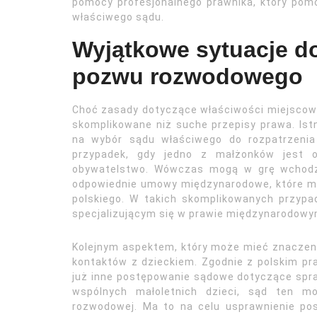
pomocy profesjonalnego prawnika, który po
właściwego sądu.
Wyjątkowe sytuacje do
pozwu rozwodowego
Choć zasady dotyczące właściwości miejscowej
skomplikowane niż suche przepisy prawa. Ist
na wybór sądu właściwego do rozpatrzenia
przypadek, gdy jedno z małżonków jest 
obywatelstwo. Wówczas mogą w grę wchodzi
odpowiednie umowy międzynarodowe, które m
polskiego. W takich skomplikowanych przyp
specjalizującym się w prawie międzynarodow
Kolejnym aspektem, który może mieć znaczenie
kontaktów z dzieckiem. Zgodnie z polskim pr
już inne postępowanie sądowe dotyczące spra
wspólnych małoletnich dzieci, sąd ten m
rozwodowej. Ma to na celu usprawnienie post