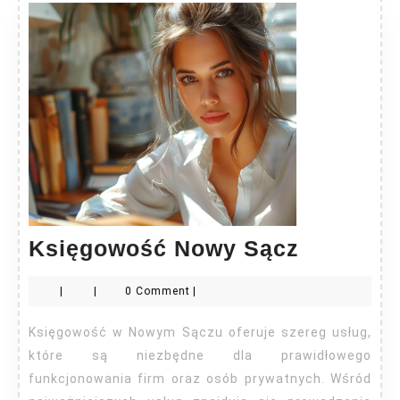
Księgow
Księgowość Nowy Sącz
Nowy
|
|
0 Comment
|
Sącz
Księgowość w Nowym Sączu oferuje szereg usług,
które są niezbędne dla prawidłowego
funkcjonowania firm oraz osób prywatnych. Wśród