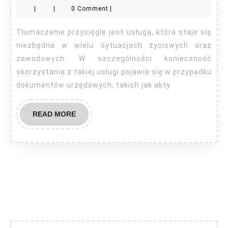
|
|
0 Comment
|
kiedy
potrzebne?
Tłumaczenie przysięgłe jest usługą, która staje się
niezbędna w wielu sytuacjach życiowych oraz
zawodowych. W szczególności konieczność
skorzystania z takiej usługi pojawia się w przypadku
dokumentów urzędowych, takich jak akty
READ
READ MORE
MORE