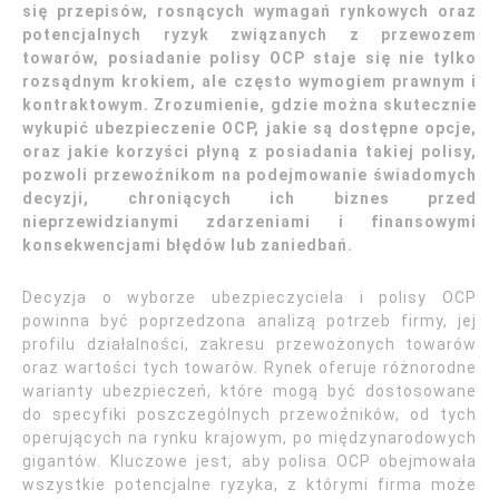
się przepisów, rosnących wymagań rynkowych oraz
potencjalnych ryzyk związanych z przewozem
towarów, posiadanie polisy OCP staje się nie tylko
rozsądnym krokiem, ale często wymogiem prawnym i
kontraktowym. Zrozumienie, gdzie można skutecznie
wykupić ubezpieczenie OCP, jakie są dostępne opcje,
oraz jakie korzyści płyną z posiadania takiej polisy,
pozwoli przewoźnikom na podejmowanie świadomych
decyzji, chroniących ich biznes przed
nieprzewidzianymi zdarzeniami i finansowymi
konsekwencjami błędów lub zaniedbań.
Decyzja o wyborze ubezpieczyciela i polisy OCP
powinna być poprzedzona analizą potrzeb firmy, jej
profilu działalności, zakresu przewożonych towarów
oraz wartości tych towarów. Rynek oferuje różnorodne
warianty ubezpieczeń, które mogą być dostosowane
do specyfiki poszczególnych przewoźników, od tych
operujących na rynku krajowym, po międzynarodowych
gigantów. Kluczowe jest, aby polisa OCP obejmowała
wszystkie potencjalne ryzyka, z którymi firma może