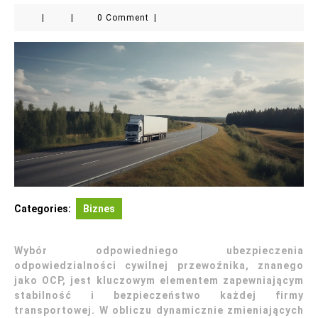
|
|
0 Comment
|
Categories:
Biznes
Wybór odpowiedniego ubezpieczenia
odpowiedzialności cywilnej przewoźnika, znanego
jako OCP, jest kluczowym elementem zapewniającym
stabilność i bezpieczeństwo każdej firmy
transportowej. W obliczu dynamicznie zmieniających