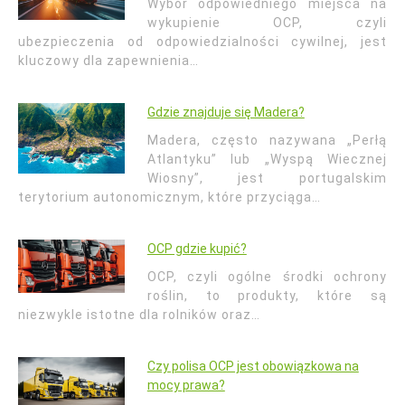
Wybór odpowiedniego miejsca na
wykupienie OCP, czyli
ubezpieczenia od odpowiedzialności cywilnej, jest
kluczowy dla zapewnienia…
Gdzie znajduje się Madera?
Madera, często nazywana „Perłą
Atlantyku” lub „Wyspą Wiecznej
Wiosny”, jest portugalskim
terytorium autonomicznym, które przyciąga…
OCP gdzie kupić?
OCP, czyli ogólne środki ochrony
roślin, to produkty, które są
niezwykle istotne dla rolników oraz…
Czy polisa OCP jest obowiązkowa na
mocy prawa?