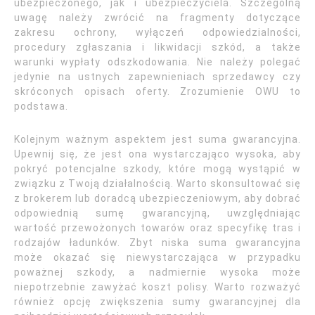
ubezpieczonego, jak i ubezpieczyciela. Szczególną
uwagę należy zwrócić na fragmenty dotyczące
zakresu ochrony, wyłączeń odpowiedzialności,
procedury zgłaszania i likwidacji szkód, a także
warunki wypłaty odszkodowania. Nie należy polegać
jedynie na ustnych zapewnieniach sprzedawcy czy
skróconych opisach oferty. Zrozumienie OWU to
podstawa.
Kolejnym ważnym aspektem jest suma gwarancyjna.
Upewnij się, że jest ona wystarczająco wysoka, aby
pokryć potencjalne szkody, które mogą wystąpić w
związku z Twoją działalnością. Warto skonsultować się
z brokerem lub doradcą ubezpieczeniowym, aby dobrać
odpowiednią sumę gwarancyjną, uwzględniając
wartość przewożonych towarów oraz specyfikę tras i
rodzajów ładunków. Zbyt niska suma gwarancyjna
może okazać się niewystarczająca w przypadku
poważnej szkody, a nadmiernie wysoka może
niepotrzebnie zawyżać koszt polisy. Warto rozważyć
również opcję zwiększenia sumy gwarancyjnej dla