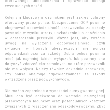
oferowanego ubezpieczenia i sprawność obsługi
ewentualnych szkód.
Kolejnym kluczowym czynnikiem jest zakres ochrony
oferowany przez polisę. Ubezpieczenie OCP powinno
obejmować odpowiedzialność przewoźnika za szkody
powstałe w wyniku utraty, uszkodzenia lub opóźnienia
w dostarczeniu przesyłki. Ważne jest, aby zwrócić
uwagę na wyłączenia odpowiedzialności, czyli
sytuacje, w których ubezpieczyciel nie ponosi
odpowiedzialności za szkodę. Dobra polisa powinna
mieć jak najmniej takich wyłączeń, lub powinny one
dotyczyć zdarzeń ekstremalnych, na które przewoźnik
nie ma wpływu. Należy również dokładnie sprawdzić,
czy polisa obejmuje odpowiedzialność za szkody
wyrządzone przez podwykonawców.
Nie można zapominać o wysokości sumy gwarancyjnej.
Musi ona być adekwatna do wartości najczęściej
przewożonych ładunków oraz potencjalnych kosztów
związanych z roszczeniami odszkodowawczymi. Zbyt