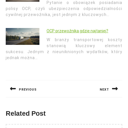
Pytanie o obowiązek posiadania
polisy OCP, czyli ubezpieczenia odpowiedzialności
cywilnej przewoźnika, jest jednym z kluczowych…
OCP przewoźnika gdzie najtaniej?
W branży transportowej koszty
stanowią kluczowy element
sukcesu. Jednym z nieuniknionych wydatków, który
jednak można…
Nawigacja
wpisu
PREVIOUS
NEXT
Previous
Next
post:
post:
Related Post