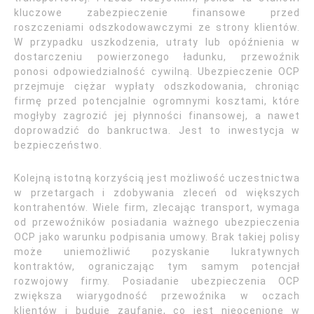
kluczowe zabezpieczenie finansowe przed
roszczeniami odszkodowawczymi ze strony klientów.
W przypadku uszkodzenia, utraty lub opóźnienia w
dostarczeniu powierzonego ładunku, przewoźnik
ponosi odpowiedzialność cywilną. Ubezpieczenie OCP
przejmuje ciężar wypłaty odszkodowania, chroniąc
firmę przed potencjalnie ogromnymi kosztami, które
mogłyby zagrozić jej płynności finansowej, a nawet
doprowadzić do bankructwa. Jest to inwestycja w
bezpieczeństwo.
Kolejną istotną korzyścią jest możliwość uczestnictwa
w przetargach i zdobywania zleceń od większych
kontrahentów. Wiele firm, zlecając transport, wymaga
od przewoźników posiadania ważnego ubezpieczenia
OCP jako warunku podpisania umowy. Brak takiej polisy
może uniemożliwić pozyskanie lukratywnych
kontraktów, ograniczając tym samym potencjał
rozwojowy firmy. Posiadanie ubezpieczenia OCP
zwiększa wiarygodność przewoźnika w oczach
klientów i buduje zaufanie, co jest nieocenione w