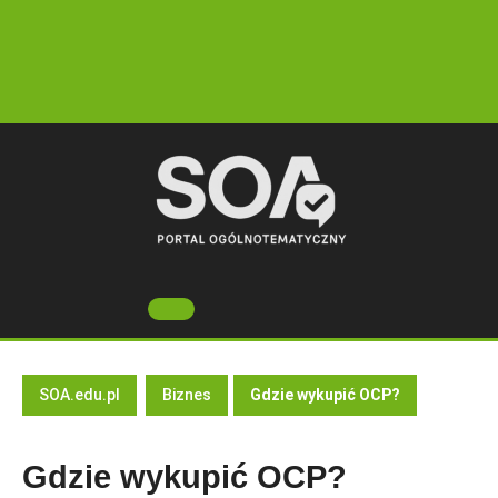
Skip
to
content
Open
Button
SOA.edu.pl
Biznes
Gdzie wykupić OCP?
Gdzie wykupić OCP?