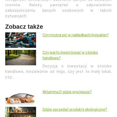
rozmów. Należy pamiętać o odpowiednim
zabezpieczeniu danych osobowych w takich
sytuacjach.
Zobacz także
Czy można pić w nakładkach Invisalign?
Czy warto inwestować w stoisko
handlowe?
Decyzja o inwestycji w stoisko
handlowe, niezależnie od tego, czy jest to mały lokal,
czy…
Witamina D gdzie występuje?
Gdzie sprzedać produkty ekologiczne?