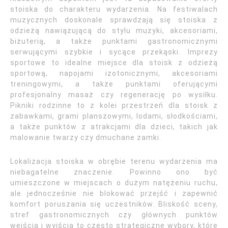
stoiska do charakteru wydarzenia. Na festiwalach
muzycznych doskonale sprawdzają się stoiska z
odzieżą nawiązującą do stylu muzyki, akcesoriami,
biżuterią, a także punktami gastronomicznymi
serwującymi szybkie i sycące przekąski. Imprezy
sportowe to idealne miejsce dla stoisk z odzieżą
sportową, napojami izotonicznymi, akcesoriami
treningowymi, a także punktami oferującymi
profesjonalny masaż czy regenerację po wysiłku.
Pikniki rodzinne to z kolei przestrzeń dla stoisk z
zabawkami, grami planszowymi, lodami, słodkościami,
a także punktów z atrakcjami dla dzieci, takich jak
malowanie twarzy czy dmuchane zamki.
Lokalizacja stoiska w obrębie terenu wydarzenia ma
niebagatelne znaczenie. Powinno ono być
umieszczone w miejscach o dużym natężeniu ruchu,
ale jednocześnie nie blokować przejść i zapewnić
komfort poruszania się uczestników. Bliskość sceny,
stref gastronomicznych czy głównych punktów
wejścia i wyjścia to często strategiczne wybory, które