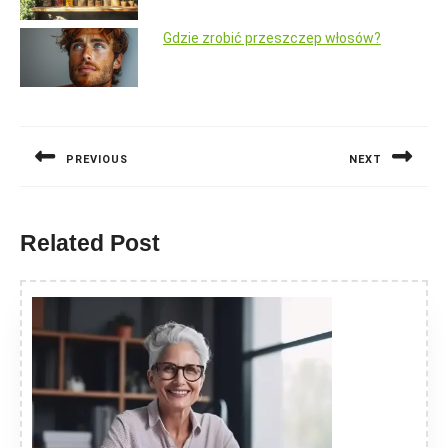
Gdzie zrobić przeszczep włosów?
Nawigacja
wpisu
PREVIOUS
NEXT
Previous
Next
post:
post:
Related Post