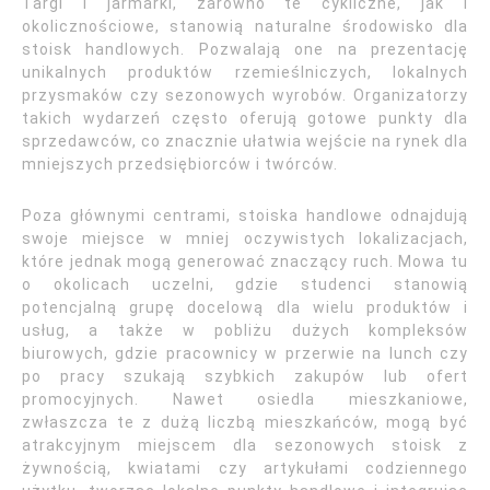
Targi i jarmarki, zarówno te cykliczne, jak i
okolicznościowe, stanowią naturalne środowisko dla
stoisk handlowych. Pozwalają one na prezentację
unikalnych produktów rzemieślniczych, lokalnych
przysmaków czy sezonowych wyrobów. Organizatorzy
takich wydarzeń często oferują gotowe punkty dla
sprzedawców, co znacznie ułatwia wejście na rynek dla
mniejszych przedsiębiorców i twórców.
Poza głównymi centrami, stoiska handlowe odnajdują
swoje miejsce w mniej oczywistych lokalizacjach,
które jednak mogą generować znaczący ruch. Mowa tu
o okolicach uczelni, gdzie studenci stanowią
potencjalną grupę docelową dla wielu produktów i
usług, a także w pobliżu dużych kompleksów
biurowych, gdzie pracownicy w przerwie na lunch czy
po pracy szukają szybkich zakupów lub ofert
promocyjnych. Nawet osiedla mieszkaniowe,
zwłaszcza te z dużą liczbą mieszkańców, mogą być
atrakcyjnym miejscem dla sezonowych stoisk z
żywnością, kwiatami czy artykułami codziennego