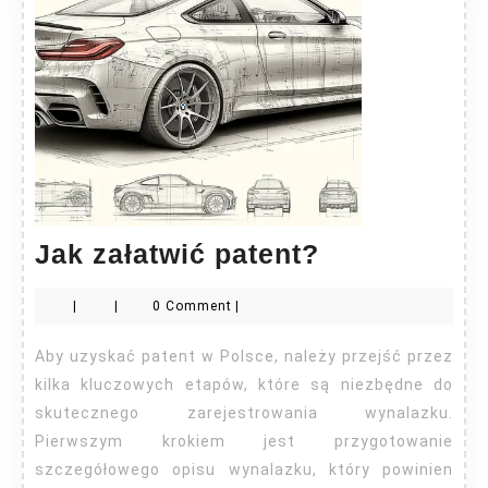
Jak
Jak załatwić patent?
załatwić
|
|
0 Comment
|
patent?
Aby uzyskać patent w Polsce, należy przejść przez
kilka kluczowych etapów, które są niezbędne do
skutecznego zarejestrowania wynalazku.
Pierwszym krokiem jest przygotowanie
szczegółowego opisu wynalazku, który powinien