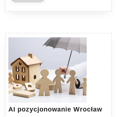
MORE
AI
AI pozycjonowanie Wrocław
poz