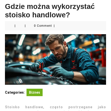
Gdzie można wykorzystać
stoisko handlowe?
|
|
0 Comment
|
Categories:
Biznes
Stoisko handlowe, często postrzegane jako