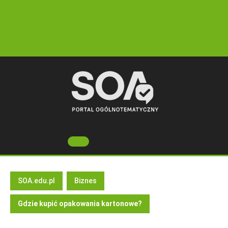
Skip
to
content
Open
Button
SOA.edu.pl
Biznes
Gdzie kupić opakowania kartonowe?