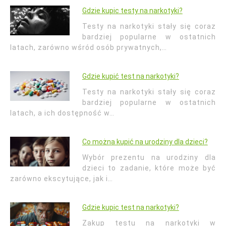
Gdzie kupic testy na narkotyki?
Testy na narkotyki stały się coraz
bardziej popularne w ostatnich
latach, zarówno wśród osób prywatnych,…
Gdzie kupić test na narkotyki?
Testy na narkotyki stały się coraz
bardziej popularne w ostatnich
latach, a ich dostępność w…
Co można kupić na urodziny dla dzieci?
Wybór prezentu na urodziny dla
dzieci to zadanie, które może być
zarówno ekscytujące, jak i…
Gdzie kupic test na narkotyki?
Zakup testu na narkotyki w