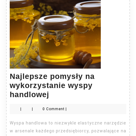
Najlepsze pomysły na
wykorzystanie wyspy
Najlepsze
handlowej
pomysły
|
|
0 Comment
|
na
wykorzystanie
Wyspa handlowa to niezwykle elastyczne narzędzie
wyspy
w arsenale każdego przedsiębiorcy, pozwalające na