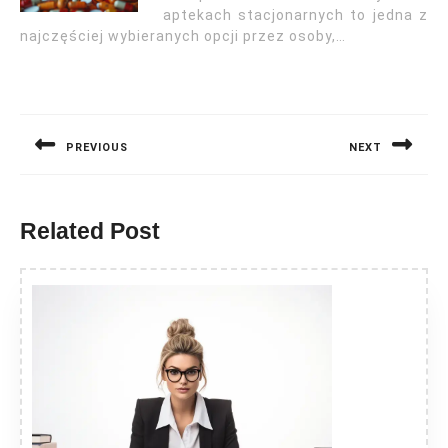
aptekach stacjonarnych to jedna z
najczęściej wybieranych opcji przez osoby,…
Nawigacja
wpisu
PREVIOUS
NEXT
Previous
Next
post:
post:
Related Post