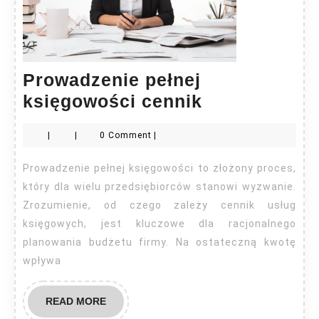
Prowadzenie pełnej
Prowadzenie
księgowości cennik
pełnej
|
|
0 Comment
|
księgowości
cennik
Prowadzenie pełnej księgowości to złożony proces,
który dla wielu przedsiębiorców stanowi wyzwanie.
Zrozumienie, od czego zależy cennik usług
księgowych, jest kluczowe dla racjonalnego
planowania budżetu firmy. Na ostateczną kwotę
wpływa
READ
READ MORE
MORE