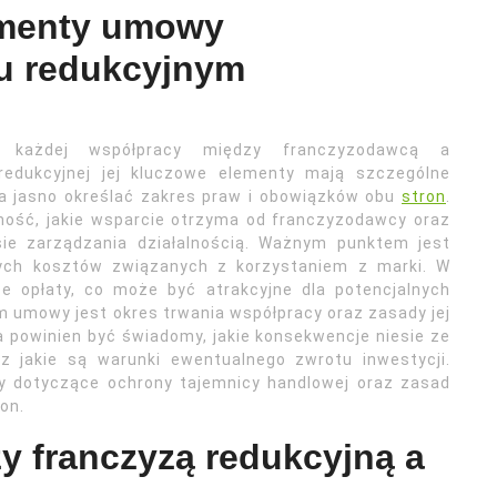
ementy umowy
u redukcyjnym
 każdej współpracy między franczyzodawcą a
redukcyjnej jej kluczowe elementy mają szczególne
 jasno określać zakres praw i obowiązków obu
stron
.
mość, jakie wsparcie otrzyma od franczyzodawcy oraz
sie zarządzania działalnością. Ważnym punktem jest
nnych kosztów związanych z korzystaniem z marki. W
e opłaty, co może być atrakcyjne dla potencjalnych
 umowy jest okres trwania współpracy oraz zasady jej
a powinien być świadomy, jakie konsekwencje niesie ze
z jakie są warunki ewentualnego zwrotu inwestycji.
y dotyczące ochrony tajemnicy handlowej oraz zasad
on.
zy franczyzą redukcyjną a