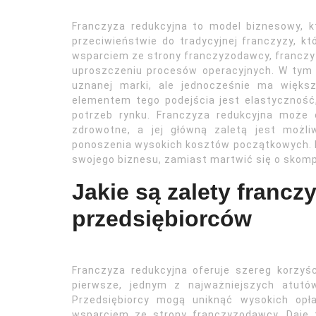
Franczyza redukcyjna to model biznesowy, k
przeciwieństwie do tradycyjnej franczyzy, k
wsparciem ze strony franczyzodawcy, franczyz
uproszczeniu procesów operacyjnych. W tym
uznanej marki, ale jednocześnie ma więks
elementem tego podejścia jest elastyczność
potrzeb rynku. Franczyza redukcyjna może 
zdrowotne, a jej główną zaletą jest możl
ponoszenia wysokich kosztów początkowych. D
swojego biznesu, zamiast martwić się o skomp
Jakie są zalety francz
przedsiębiorców
Franczyza redukcyjna oferuje szereg korzyś
pierwsze, jednym z najważniejszych atutó
Przedsiębiorcy mogą uniknąć wysokich opł
wsparciem ze strony franczyzodawcy. Daje