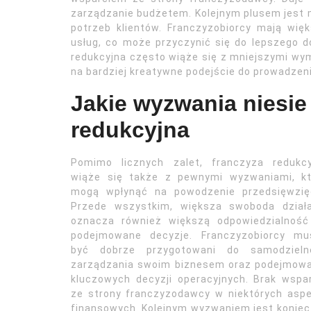
zarządzanie budżetem. Kolejnym plusem jest 
potrzeb klientów. Franczyzobiorcy mają wi
usług, co może przyczynić się do lepszego d
redukcyjna często wiąże się z mniejszymi wy
na bardziej kreatywne podejście do prowadzeni
Jakie wyzwania niesie
redukcyjna
Pomimo licznych zalet, franczyza redukcy
wiąże się także z pewnymi wyzwaniami, kt
mogą wpłynąć na powodzenie przedsięwzięc
Przede wszystkim, większa swoboda działa
oznacza również większą odpowiedzialność
podejmowane decyzje. Franczyzobiorcy mu
być dobrze przygotowani do samodzieln
zarządzania swoim biznesem oraz podejmowa
kluczowych decyzji operacyjnych. Brak wspa
ze strony franczyzodawcy w niektórych asp
finansowych. Kolejnym wyzwaniem jest koniec