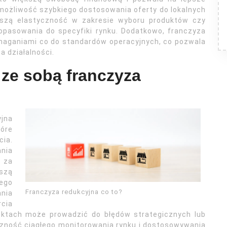
możliwość szybkiego dostosowania oferty do lokalnych
ększą elastyczność w zakresie wyboru produktów czy
opasowania do specyfiki rynku. Dodatkowo, franczyza
maganiami co do standardów operacyjnych, co pozwala
a działalności.
 ze sobą franczyza
jna
óre
ia.
nia
 za
szą
ego
Franczyza redukcyjna co to?
nia
rcia
ektach może prowadzić do błędów strategicznych lub
zność ciągłego monitorowania rynku i dostosowywania