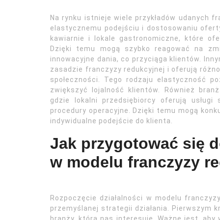
Na rynku istnieje wiele przykładów udanych fr
elastycznemu podejściu i dostosowaniu ofert
kawiarnie i lokale gastronomiczne, które of
Dzięki temu mogą szybko reagować na zmi
innowacyjne dania, co przyciąga klientów. Inny
zasadzie franczyzy redukcyjnej i oferują róż
społeczności. Tego rodzaju elastyczność p
zwiększyć lojalność klientów. Również bra
gdzie lokalni przedsiębiorcy oferują usłu
procedury operacyjne. Dzięki temu mogą konk
indywidualne podejście do klienta.
Jak przygotować się d
w modelu franczyzy re
Rozpoczęcie działalności w modelu franczyz
przemyślanej strategii działania. Pierwszym k
branży, która nas interesuje. Ważne jest, aby 