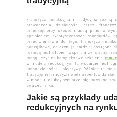
tradycyjną
Franczyza redukcyjna i tradycyjna różnią
prowadzenia działalności przez francz
przedsiębiorcy często muszą ponosić wyso
spełnianiem rygorystycznych standardów o
przeciwieństwie do tego, franczyza redukc
początkowe, co czyni ją bardziej dostępną d
różnicą jest stopień wsparcia ze strony fra
mogą liczyć na kompleksowe szkolenia,
marke
w modelu redukcyjnym to wsparcie jest og
samodzielności i inicjatywy. Różnice te ma
tradycyjnej franczyzie wiele aspektów działal
w modelu redukcyjnym przedsiębiorcy mają w
potrzeb rynku.
Jakie są przykłady ud
redukcyjnych na rynk