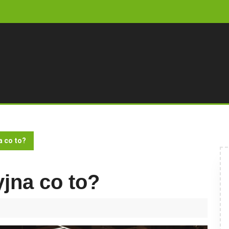
a co to?
jna co to?