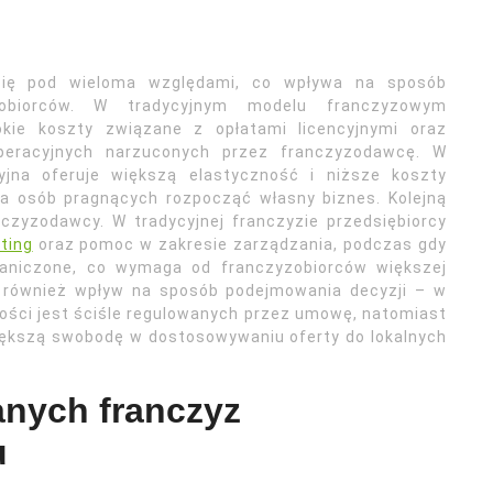
 się pod wieloma względami, co wpływa na sposób
yzobiorców. W tradycyjnym modelu franczyzowym
kie koszty związane z opłatami licencyjnymi oraz
peracyjnych narzuconych przez franczyzodawcę. W
yjna oferuje większą elastyczność i niższe koszty
la osób pragnących rozpocząć własny biznes. Kolejną
nczyzodawcy. W tradycyjnej franczyzie przedsiębiorcy
ting
oraz pomoc w zakresie zarządzania, podczas gdy
raniczone, co wymaga od franczyzobiorców większej
ją również wpływ na sposób podejmowania decyzji – w
ności jest ściśle regulowanych przez umowę, natomiast
iększą swobodę w dostosowywaniu oferty do lokalnych
anych franczyz
u