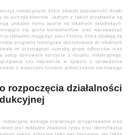
anczyz redukcyjnych, które zdobyły popularność dzięki
y do potrzeb klientów. Jednym z takich przykładów są
erują unikalne menu oparte na lokalnych składnikach.
eniające się gusta konsumentów oraz wprowadzać
m przykładem mogą być sieci fitness, które działają na
norodne programy treningowe dostosowane do lokalnych
ozwala im przyciągnąć szeroką grupę odbiorców oraz
nża usług domowych korzysta z modelu redukcyjnego,
gi sprzątania czy naprawcze w oparciu o sprawdzone
urować z większymi firmami, jednocześnie zachowując
o rozpoczęcia działalności
dukcyjnej
y redukcyjnej wymaga starannego przygotowania oraz
rokiem jest dokładne zbadanie rynku oraz identyfikacja
wybrać sektor, który nie tylko nas fascynuje, ale także