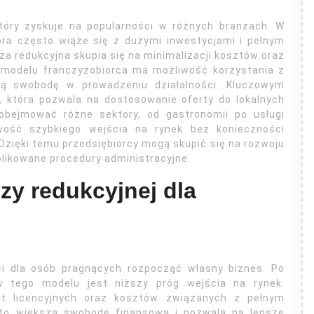
tóry zyskuje na popularności w różnych branżach. W
tóra często wiąże się z dużymi inwestycjami i pełnym
a redukcyjna skupia się na minimalizacji kosztów oraz
 modelu franczyzobiorca ma możliwość korzystania z
zą swobodę w prowadzeniu działalności. Kluczowym
, która pozwala na dostosowanie oferty do lokalnych
obejmować różne sektory, od gastronomii po usługi
iwość szybkiego wejścia na rynek bez konieczności
zięki temu przedsiębiorcy mogą skupić się na rozwoju
likowane procedury administracyjne.
yzy redukcyjnej dla
ci dla osób pragnących rozpocząć własny biznes. Po
w tego modelu jest niższy próg wejścia na rynek.
at licencyjnych oraz kosztów związanych z pełnym
 to większą swobodę finansową i pozwala na lepsze