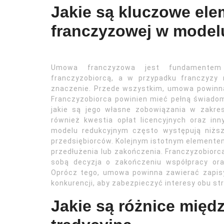
Jakie są kluczowe el
franczyzowej w model
Umowa franczyzowa jest fundamentem
franczyzobiorcą, a w przypadku franczyzy 
znaczenie. Przede wszystkim, umowa powinna
Franczyzobiorca powinien mieć pełną świado
jakie są jego własne zobowiązania w zakre
również kwestia opłat licencyjnych oraz i
modelu redukcyjnym często występują niższ
przedsiębiorców. Kolejnym istotnym elementem
przedłużenia lub zakończenia. Franczyzobiorc
sobą decyzja o zakończeniu współpracy ora
Oprócz tego, umowa powinna zawierać zapis
konkurencji, aby zabezpieczyć interesy obu str
Jakie są różnice międ